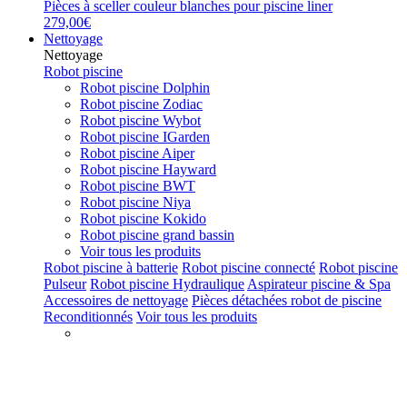
Pièces à sceller couleur blanches pour piscine liner
279,00€
Nettoyage
Nettoyage
Robot piscine
Robot piscine Dolphin
Robot piscine Zodiac
Robot piscine Wybot
Robot piscine IGarden
Robot piscine Aiper
Robot piscine Hayward
Robot piscine BWT
Robot piscine Niya
Robot piscine Kokido
Robot piscine grand bassin
Voir tous les produits
Robot piscine à batterie
Robot piscine connecté
Robot piscine
Pulseur
Robot piscine Hydraulique
Aspirateur piscine & Spa
Accessoires de nettoyage
Pièces détachées robot de piscine
Reconditionnés
Voir tous les produits