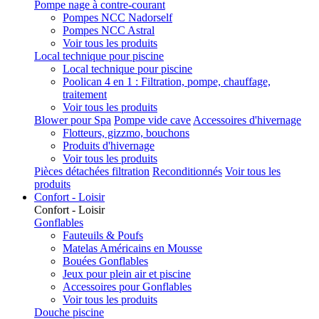
Pompe nage à contre-courant
Pompes NCC Nadorself
Pompes NCC Astral
Voir tous les produits
Local technique pour piscine
Local technique pour piscine
Poolican 4 en 1 : Filtration, pompe, chauffage,
traitement
Voir tous les produits
Blower pour Spa
Pompe vide cave
Accessoires d'hivernage
Flotteurs, gizzmo, bouchons
Produits d'hivernage
Voir tous les produits
Pièces détachées filtration
Reconditionnés
Voir tous les
produits
Confort - Loisir
Confort - Loisir
Gonflables
Fauteuils & Poufs
Matelas Américains en Mousse
Bouées Gonflables
Jeux pour plein air et piscine
Accessoires pour Gonflables
Voir tous les produits
Douche piscine