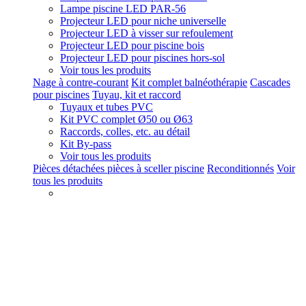
Lampe piscine LED PAR-56
Projecteur LED pour niche universelle
Projecteur LED à visser sur refoulement
Projecteur LED pour piscine bois
Projecteur LED pour piscines hors-sol
Voir tous les produits
Nage à contre-courant
Kit complet balnéothérapie
Cascades
pour piscines
Tuyau, kit et raccord
Tuyaux et tubes PVC
Kit PVC complet Ø50 ou Ø63
Raccords, colles, etc. au détail
Kit By-pass
Voir tous les produits
Pièces détachées pièces à sceller piscine
Reconditionnés
Voir
tous les produits