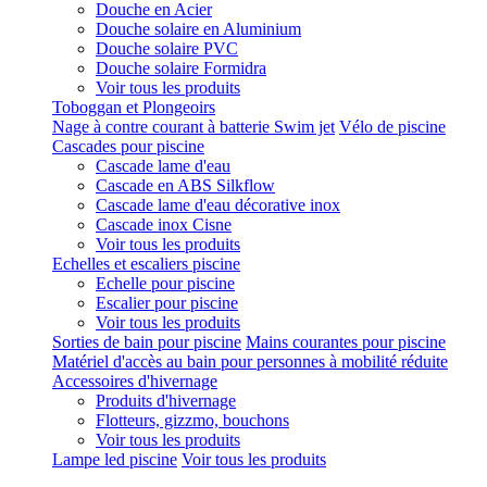
Douche en Acier
Douche solaire en Aluminium
Douche solaire PVC
Douche solaire Formidra
Voir tous les produits
Toboggan et Plongeoirs
Nage à contre courant à batterie Swim jet
Vélo de piscine
Cascades pour piscine
Cascade lame d'eau
Cascade en ABS Silkflow
Cascade lame d'eau décorative inox
Cascade inox Cisne
Voir tous les produits
Echelles et escaliers piscine
Echelle pour piscine
Escalier pour piscine
Voir tous les produits
Sorties de bain pour piscine
Mains courantes pour piscine
Matériel d'accès au bain pour personnes à mobilité réduite
Accessoires d'hivernage
Produits d'hivernage
Flotteurs, gizzmo, bouchons
Voir tous les produits
Lampe led piscine
Voir tous les produits