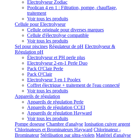
Electrolyseur Zodiac
Poolican 4 en 1 : Filtration, pompe, chauffage,
traitement
Voir tous les produits
Cellule pour Electrolyseur
Cellule originale pour diverses marques
Cellule d'électrolyse compatible
Voir tous les produits
Sel pour piscines
Régulateur de pH
Electrolyseur &
Régulation pH
Électrolyseur et PH perle plus
Electrolyseur 2-en-1 Perle Duo
Pack O'Clair Perle
Pack O'Clair
Electrolyseur 3 en 1 Poolex
Coffret électrique + traitement de l'eau connecté
Voir tous les produits
Appareils de régulation
Appareils de régulation Perle
Appareils de régulation CCEI
Appareils de régulation Hayward
Voir tous les produits
Pompe doseuse
Chambre d'analyse
Ionisation cuivre argent
Chlorinateurs et Brominateurs Hayward
Chlorinateur -
Brominateur
Stérilisation par ultra-violets
Matériel d'analyse