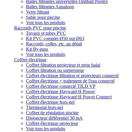
Balles filtrantes universelles Optiball Poolex
Balles filtrantes Aqualoon
Verre filtrant
Sable pour piscine
Voir tous les produits
Raccords PVC pour piscine
Tuyaux et tubes PVC
Kit PVC complet Ø50 out Ø63
Raccords, colles, etc. au détail
Kit By-pass
Voir tous les produits
Coffret électrique
Coffret filtration projecteur et prise balai
Coffret filtration ou surpresseur
Coffret électrique filtration et projecteurs connecté
Coffret électrique + traitement de l'eau connecté
Coffret électrique connecté TILD VP
Coffret électrique Hayward H Power
Coffret électrique Hayward H Power Connect
Coffret électrique hors-gel
Thermostat hors-gel
Coffret de régulation piscine
Disjoncteur différentiel 30 mA
Coffret électrique projecteur
Voir tous les produits