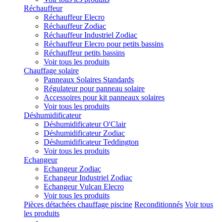
Réchauffeur
Réchauffeur Elecro
Réchauffeur Zodiac
Réchauffeur Industriel Zodiac
Réchauffeur Elecro pour petits bassins
Réchauffeur petits bassins
Voir tous les produits
Chauffage solaire
Panneaux Solaires Standards
Régulateur pour panneau solaire
Accessoires pour kit panneaux solaires
Voir tous les produits
Déshumidificateur
Déshumidificateur O'Clair
Déshumidificateur Zodiac
Déshumidificateur Teddington
Voir tous les produits
Echangeur
Echangeur Zodiac
Echangeur Industriel Zodiac
Echangeur Vulcan Elecro
Voir tous les produits
Pièces détachées chauffage piscine
Reconditionnés
Voir tous
les produits