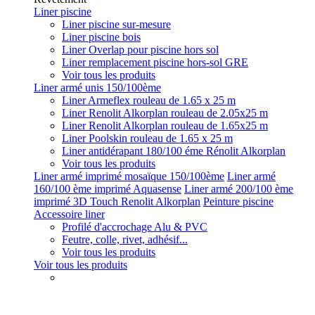
Liner piscine
Liner piscine sur-mesure
Liner piscine bois
Liner Overlap pour piscine hors sol
Liner remplacement piscine hors-sol GRE
Voir tous les produits
Liner armé unis 150/100ème
Liner Armeflex rouleau de 1.65 x 25 m
Liner Renolit Alkorplan rouleau de 2.05x25 m
Liner Renolit Alkorplan rouleau de 1.65x25 m
Liner Poolskin rouleau de 1.65 x 25 m
Liner antidérapant 180/100 éme Rénolit Alkorplan
Voir tous les produits
Liner armé imprimé mosaïque 150/100ème
Liner armé
160/100 ème imprimé Aquasense
Liner armé 200/100 ème
imprimé 3D Touch Renolit Alkorplan
Peinture piscine
Accessoire liner
Profilé d'accrochage Alu & PVC
Feutre, colle, rivet, adhésif...
Voir tous les produits
Voir tous les produits