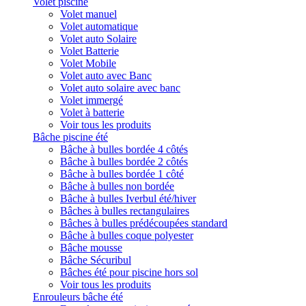
Volet piscine
Volet manuel
Volet automatique
Volet auto Solaire
Volet Batterie
Volet Mobile
Volet auto avec Banc
Volet auto solaire avec banc
Volet immergé
Volet à batterie
Voir tous les produits
Bâche piscine été
Bâche à bulles bordée 4 côtés
Bâche à bulles bordée 2 côtés
Bâche à bulles bordée 1 côté
Bâche à bulles non bordée
Bâche à bulles Iverbul été/hiver
Bâches à bulles rectangulaires
Bâches à bulles prédécoupées standard
Bâche à bulles coque polyester
Bâche mousse
Bâche Sécuribul
Bâches été pour piscine hors sol
Voir tous les produits
Enrouleurs bâche été