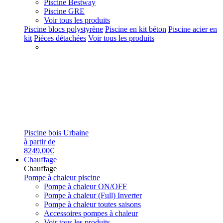
Piscine Bestway
Piscine GRE
Voir tous les produits
Piscine blocs polystyrène
Piscine en kit béton
Piscine acier en
kit
Pièces détachées
Voir tous les produits
Piscine bois Urbaine
à partir de
8249,00€
Chauffage
Chauffage
Pompe à chaleur piscine
Pompe à chaleur ON/OFF
Pompe à chaleur (Full) Inverter
Pompe à chaleur toutes saisons
Accessoires pompes à chaleur
Voir tous les produits