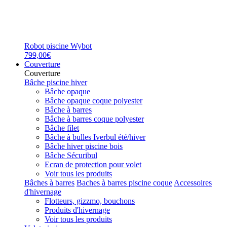
Robot piscine Wybot
799,00€
Couverture
Couverture
Bâche piscine hiver
Bâche opaque
Bâche opaque coque polyester
Bâche à barres
Bâche à barres coque polyester
Bâche filet
Bâche à bulles Iverbul été/hiver
Bâche hiver piscine bois
Bâche Sécuribul
Ecran de protection pour volet
Voir tous les produits
Bâches à barres
Baches à barres piscine coque
Accessoires
d'hivernage
Flotteurs, gizzmo, bouchons
Produits d'hivernage
Voir tous les produits