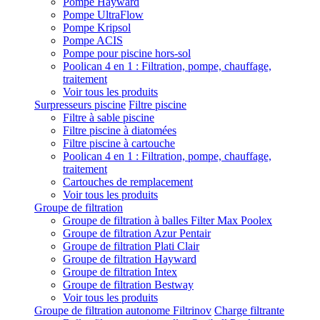
Pompe Hayward
Pompe UltraFlow
Pompe Kripsol
Pompe ACIS
Pompe pour piscine hors-sol
Poolican 4 en 1 : Filtration, pompe, chauffage,
traitement
Voir tous les produits
Surpresseurs piscine
Filtre piscine
Filtre à sable piscine
Filtre piscine à diatomées
Filtre piscine à cartouche
Poolican 4 en 1 : Filtration, pompe, chauffage,
traitement
Cartouches de remplacement
Voir tous les produits
Groupe de filtration
Groupe de filtration à balles Filter Max Poolex
Groupe de filtration Azur Pentair
Groupe de filtration Plati Clair
Groupe de filtration Hayward
Groupe de filtration Intex
Groupe de filtration Bestway
Voir tous les produits
Groupe de filtration autonome Filtrinov
Charge filtrante