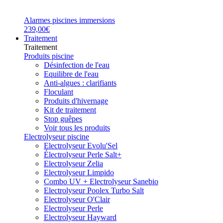
Alarmes piscines immersions
239,00€
Traitement
Traitement
Produits piscine
Désinfection de l'eau
Equilibre de l'eau
Anti-algues : clarifiants
Floculant
Produits d'hivernage
Kit de traitement
Stop guêpes
Voir tous les produits
Electrolyseur piscine
Electrolyseur Evolu'Sel
Électrolyseur Perle Salt+
Electrolyseur Zelia
Electrolyseur Limpido
Combo UV + Electrolyseur Sanebio
Electrolyseur Poolex Turbo Salt
Electrolyseur O'Clair
Electrolyseur Perle
Electrolyseur Hayward