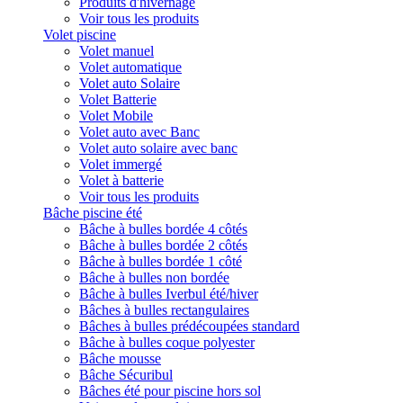
Produits d'hivernage
Voir tous les produits
Volet piscine
Volet manuel
Volet automatique
Volet auto Solaire
Volet Batterie
Volet Mobile
Volet auto avec Banc
Volet auto solaire avec banc
Volet immergé
Volet à batterie
Voir tous les produits
Bâche piscine été
Bâche à bulles bordée 4 côtés
Bâche à bulles bordée 2 côtés
Bâche à bulles bordée 1 côté
Bâche à bulles non bordée
Bâche à bulles Iverbul été/hiver
Bâches à bulles rectangulaires
Bâches à bulles prédécoupées standard
Bâche à bulles coque polyester
Bâche mousse
Bâche Sécuribul
Bâches été pour piscine hors sol