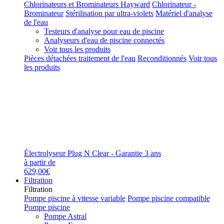
Chlorinateurs et Brominateurs Hayward
Chlorinateur -
Brominateur
Stérilisation par ultra-violets
Matériel d'analyse
de l'eau
Testeurs d'analyse pour eau de piscine
Analyseurs d'eau de piscine connectés
Voir tous les produits
Pièces détachées traitement de l'eau
Reconditionnés
Voir tous
les produits
Électrolyseur Plug N Clear - Garantie 3 ans
à partir de
629,00€
Filtration
Filtration
Pompe piscine à vitesse variable
Pompe piscine compatible
Pompe piscine
Pompe Astral