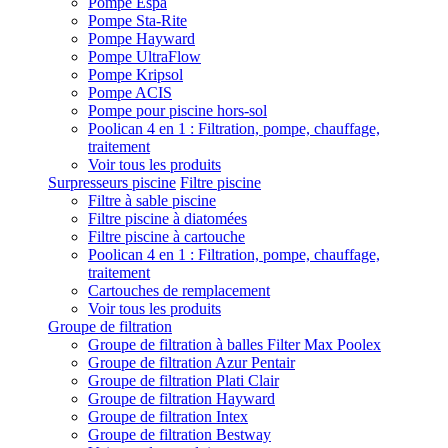
Pompe Espa
Pompe Sta-Rite
Pompe Hayward
Pompe UltraFlow
Pompe Kripsol
Pompe ACIS
Pompe pour piscine hors-sol
Poolican 4 en 1 : Filtration, pompe, chauffage,
traitement
Voir tous les produits
Surpresseurs piscine
Filtre piscine
Filtre à sable piscine
Filtre piscine à diatomées
Filtre piscine à cartouche
Poolican 4 en 1 : Filtration, pompe, chauffage,
traitement
Cartouches de remplacement
Voir tous les produits
Groupe de filtration
Groupe de filtration à balles Filter Max Poolex
Groupe de filtration Azur Pentair
Groupe de filtration Plati Clair
Groupe de filtration Hayward
Groupe de filtration Intex
Groupe de filtration Bestway