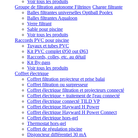
Voir tous les produits
Groupe de filtration autonome Filtrinov
Charge filtrante
Balles filtrantes universelles Optiball Poolex
Balles filtrantes Aqualoon
Verre filtrant
Sable pour piscine
Voir tous les produits
Raccords PVC pour piscine
Tuyaux et tubes PVC
Kit PVC complet Ø50 out Ø63
Raccords, colles, etc. au détail
Kit By-pass
Voir tous les produits
Coffret électrique
Coffret filtration projecteur et prise balai
Coffret filtration ou surpresseur
Coffret électrique filtration et projecteurs connecté
Coffret électrique + traitement de l'eau connecté
Coffret électrique connecté TILD VP
Coffret électrique Hayward H Power
Coffret électrique Hayward H Power Connect
Coffret électrique hors-gel
Thermostat hors-gel
Coffret de régulation piscine
Disjoncteur différentiel 30 mA