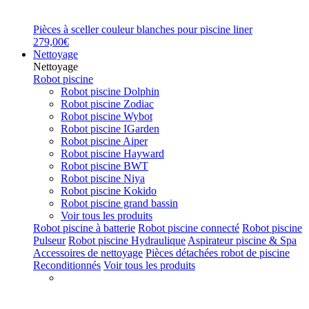
Pièces à sceller couleur blanches pour piscine liner
279,00€
Nettoyage
Nettoyage
Robot piscine
Robot piscine Dolphin
Robot piscine Zodiac
Robot piscine Wybot
Robot piscine IGarden
Robot piscine Aiper
Robot piscine Hayward
Robot piscine BWT
Robot piscine Niya
Robot piscine Kokido
Robot piscine grand bassin
Voir tous les produits
Robot piscine à batterie
Robot piscine connecté
Robot piscine
Pulseur
Robot piscine Hydraulique
Aspirateur piscine & Spa
Accessoires de nettoyage
Pièces détachées robot de piscine
Reconditionnés
Voir tous les produits