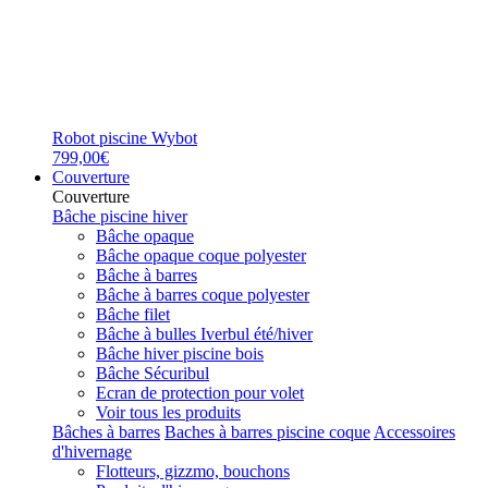
Robot piscine Wybot
799,00€
Couverture
Couverture
Bâche piscine hiver
Bâche opaque
Bâche opaque coque polyester
Bâche à barres
Bâche à barres coque polyester
Bâche filet
Bâche à bulles Iverbul été/hiver
Bâche hiver piscine bois
Bâche Sécuribul
Ecran de protection pour volet
Voir tous les produits
Bâches à barres
Baches à barres piscine coque
Accessoires
d'hivernage
Flotteurs, gizzmo, bouchons