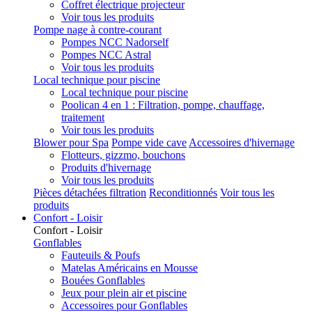
Coffret électrique projecteur
Voir tous les produits
Pompe nage à contre-courant
Pompes NCC Nadorself
Pompes NCC Astral
Voir tous les produits
Local technique pour piscine
Local technique pour piscine
Poolican 4 en 1 : Filtration, pompe, chauffage,
traitement
Voir tous les produits
Blower pour Spa
Pompe vide cave
Accessoires d'hivernage
Flotteurs, gizzmo, bouchons
Produits d'hivernage
Voir tous les produits
Pièces détachées filtration
Reconditionnés
Voir tous les
produits
Confort - Loisir
Confort - Loisir
Gonflables
Fauteuils & Poufs
Matelas Américains en Mousse
Bouées Gonflables
Jeux pour plein air et piscine
Accessoires pour Gonflables