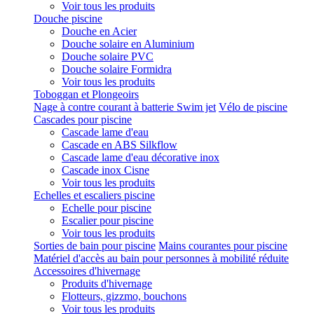
Voir tous les produits
Douche piscine
Douche en Acier
Douche solaire en Aluminium
Douche solaire PVC
Douche solaire Formidra
Voir tous les produits
Toboggan et Plongeoirs
Nage à contre courant à batterie Swim jet
Vélo de piscine
Cascades pour piscine
Cascade lame d'eau
Cascade en ABS Silkflow
Cascade lame d'eau décorative inox
Cascade inox Cisne
Voir tous les produits
Echelles et escaliers piscine
Echelle pour piscine
Escalier pour piscine
Voir tous les produits
Sorties de bain pour piscine
Mains courantes pour piscine
Matériel d'accès au bain pour personnes à mobilité réduite
Accessoires d'hivernage
Produits d'hivernage
Flotteurs, gizzmo, bouchons
Voir tous les produits