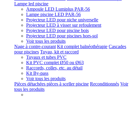
Lampe led piscine
Ampoule LED Lumiplus PAR-56
Lampe piscine LED PAR-56
Projecteur LED pour niche universelle
Projecteur LED à visser sur refoulement
Projecteur LED pour piscine bois
Projecteur LED pour piscines hors-sol
Voir tous les produits
Nage à contre-courant
Kit complet balnéothérapie
Cascades
pour piscines
Tuyau, kit et raccord
Tuyaux et tubes PVC
Kit PVC complet Ø50 ou Ø63
Raccords, colles, etc. au détail
Kit By-pass
Voir tous les produits
Pièces détachées pièces à sceller piscine
Reconditionnés
Voir
tous les produits