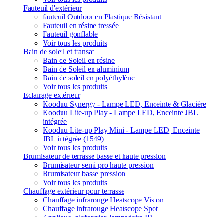
Fauteuil d'extérieur
fauteuil Outdoor en Plastique Résistant
Fauteuil en résine tressée
Fauteuil gonflable
Voir tous les produits
Bain de soleil et transat
Bain de Soleil en résine
Bain de Soleil en aluminium
Bain de soleil en polyéthylène
Voir tous les produits
Eclairage extérieur
Kooduu Synergy - Lampe LED, Enceinte & Glacière
Kooduu Lite-up Play - Lampe LED, Enceinte JBL
intégrée
Kooduu Lite-up Play Mini - Lampe LED, Enceinte
JBL intégrée (1549)
Voir tous les produits
Brumisateur de terrasse basse et haute pression
Brumisateur semi pro haute pression
Brumisateur basse pression
Voir tous les produits
Chauffage extérieur pour terrasse
Chauffage infrarouge Heatscope Vision
Chauffage infrarouge Heatscope Spot