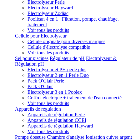
Electrolyseur Perle
Electrolyseur Hayward
Electrolyseur Zodiac
Poolican 4 en 1 : Filtration, pompe, chauffage,
traitement
Voir tous les produits
Cellule pour Electrolyseur
Cellule originale pour diverses marques
Cellule d'électrolyse compatible
Voir tous les produits
Sel pour piscines
Régulateur de pH
Electrolyseur &
Régulation pH
Électrolyseur et PH perle plus
Electrolyseur 2-en-1 Perle Duo
Pack O'Clair Perle
Pack O'Clair
Electrolyseur 3 en 1 Poolex
Coffret électrique + traitement de l'eau connecté
Voir tous les produits
Appareils de régulation
Appareils de régulation Perle
Appareils de régulation CCEI
Appareils de régulation Hayward
Voir tous les produits
Pompe doseuse
Chambre d'analyse
Ionisation cuivre argent