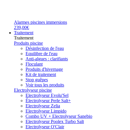
Alarmes piscines immersions
239,00€
Traitement
Traitement
Produits piscine
Désinfection de l'eau
Equilibre de l'eau
Anti-algues : clarifiants
Floculant
Produits d'hivernage
Kit de traitement
Stop guêpes
Voir tous les produits
Electrolyseur piscine
Electrolyseur Evolu'Sel
Électrolyseur Perle Salt+
Electrolyseur Zelia
Electrolyseur Limpido
Combo UV + Electrolyseur Sanebio
Electrolyseur Poolex Turbo Salt
Electrolyseur O'Clair