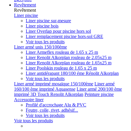
Revêtement
Revêtement
Liner piscine
Liner piscine sur-mesure
Liner piscine bois
Liner Overlap pour piscine hors sol
Liner remplacement piscine hors-sol GRE
Voir tous les produits
Liner armé unis 150/100ème
Liner Armeflex rouleau de 1.65 x 25 m
Liner Renolit Alkorplan rouleau de 2.05x25 m
Liner Renolit Alkorplan rouleau de 1.65x25 m
Liner Poolskin rouleau de 1.65 x 25 m
Liner antidérapant 180/100 éme Rénolit Alkorplan
Voir tous les produits
Liner armé imprimé mosaïque 150/100ème
Liner armé
160/100 ème imprimé Aquasense
Liner armé 200/100 ème
imprimé 3D Touch Renolit Alkorplan
Peinture piscine
Accessoire liner
Profilé d'accrochage Alu & PVC
Feutre, colle, rivet, adhésif...
Voir tous les produits
Voir tous les produits