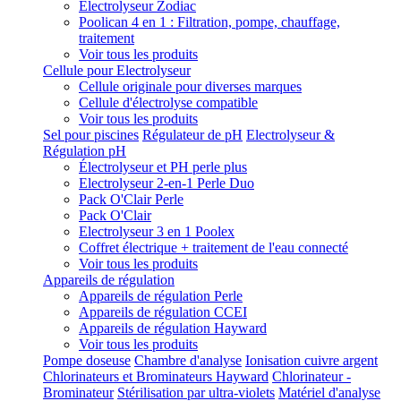
Electrolyseur Zodiac
Poolican 4 en 1 : Filtration, pompe, chauffage,
traitement
Voir tous les produits
Cellule pour Electrolyseur
Cellule originale pour diverses marques
Cellule d'électrolyse compatible
Voir tous les produits
Sel pour piscines
Régulateur de pH
Electrolyseur &
Régulation pH
Électrolyseur et PH perle plus
Electrolyseur 2-en-1 Perle Duo
Pack O'Clair Perle
Pack O'Clair
Electrolyseur 3 en 1 Poolex
Coffret électrique + traitement de l'eau connecté
Voir tous les produits
Appareils de régulation
Appareils de régulation Perle
Appareils de régulation CCEI
Appareils de régulation Hayward
Voir tous les produits
Pompe doseuse
Chambre d'analyse
Ionisation cuivre argent
Chlorinateurs et Brominateurs Hayward
Chlorinateur -
Brominateur
Stérilisation par ultra-violets
Matériel d'analyse