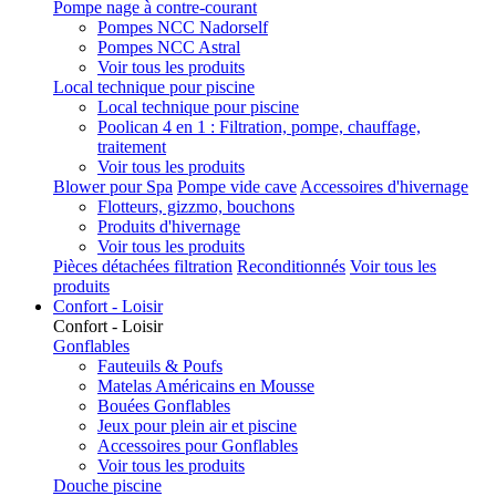
Pompe nage à contre-courant
Pompes NCC Nadorself
Pompes NCC Astral
Voir tous les produits
Local technique pour piscine
Local technique pour piscine
Poolican 4 en 1 : Filtration, pompe, chauffage,
traitement
Voir tous les produits
Blower pour Spa
Pompe vide cave
Accessoires d'hivernage
Flotteurs, gizzmo, bouchons
Produits d'hivernage
Voir tous les produits
Pièces détachées filtration
Reconditionnés
Voir tous les
produits
Confort - Loisir
Confort - Loisir
Gonflables
Fauteuils & Poufs
Matelas Américains en Mousse
Bouées Gonflables
Jeux pour plein air et piscine
Accessoires pour Gonflables
Voir tous les produits
Douche piscine