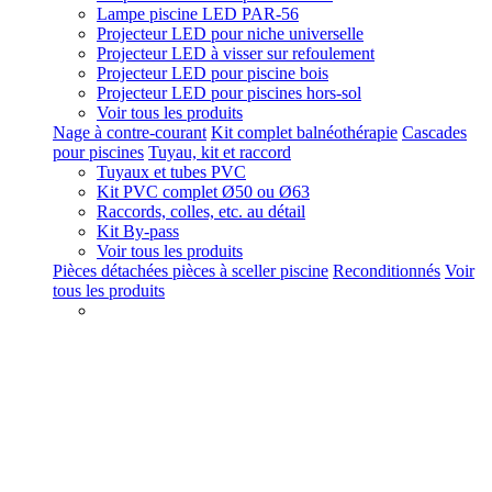
Lampe piscine LED PAR-56
Projecteur LED pour niche universelle
Projecteur LED à visser sur refoulement
Projecteur LED pour piscine bois
Projecteur LED pour piscines hors-sol
Voir tous les produits
Nage à contre-courant
Kit complet balnéothérapie
Cascades
pour piscines
Tuyau, kit et raccord
Tuyaux et tubes PVC
Kit PVC complet Ø50 ou Ø63
Raccords, colles, etc. au détail
Kit By-pass
Voir tous les produits
Pièces détachées pièces à sceller piscine
Reconditionnés
Voir
tous les produits