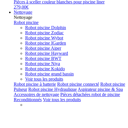
Pièces à sceller couleur blanches pour piscine liner
279,00€
Nettoyage
Nettoyage
Robot piscine
Robot piscine Dolphin
Robot piscine Zodiac
Robot piscine Wybot
Robot piscine IGarden
Robot piscine Aiper
Robot piscine Hayward
Robot piscine BWT
Robot piscine Niya
Robot piscine Kokido
Robot piscine grand bassin
Voir tous les produits
Robot piscine à batterie
Robot piscine connecté
Robot piscine
Pulseur
Robot piscine Hydraulique
Aspirateur piscine & Spa
Accessoires de nettoyage
Pièces détachées robot de piscine
Reconditionnés
Voir tous les produits