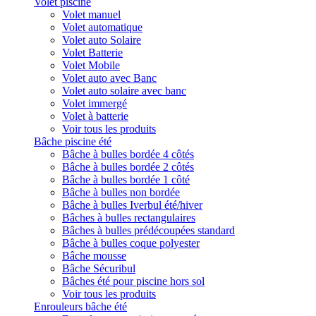
Volet piscine
Volet manuel
Volet automatique
Volet auto Solaire
Volet Batterie
Volet Mobile
Volet auto avec Banc
Volet auto solaire avec banc
Volet immergé
Volet à batterie
Voir tous les produits
Bâche piscine été
Bâche à bulles bordée 4 côtés
Bâche à bulles bordée 2 côtés
Bâche à bulles bordée 1 côté
Bâche à bulles non bordée
Bâche à bulles Iverbul été/hiver
Bâches à bulles rectangulaires
Bâches à bulles prédécoupées standard
Bâche à bulles coque polyester
Bâche mousse
Bâche Sécuribul
Bâches été pour piscine hors sol
Voir tous les produits
Enrouleurs bâche été