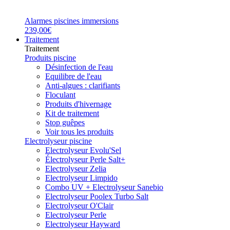
Alarmes piscines immersions
239,00€
Traitement
Traitement
Produits piscine
Désinfection de l'eau
Equilibre de l'eau
Anti-algues : clarifiants
Floculant
Produits d'hivernage
Kit de traitement
Stop guêpes
Voir tous les produits
Electrolyseur piscine
Electrolyseur Evolu'Sel
Électrolyseur Perle Salt+
Electrolyseur Zelia
Electrolyseur Limpido
Combo UV + Electrolyseur Sanebio
Electrolyseur Poolex Turbo Salt
Electrolyseur O'Clair
Electrolyseur Perle
Electrolyseur Hayward