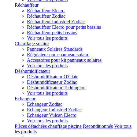
Réchauffeur
Réchauffeur Elecro
Réchauffeur Zodiac
Réchauffeur Industriel Zodiac
Réchauffeur Elecro pour petits bassins
Réchauffeur petits bassins
Voir tous les produits
Chauffage solaire
Panneaux Solaires Standards
Régulateur pour panneau solaire
Accessoires pour kit panneaux solaires
Voir tous les produits
Déshumidificateur
Déshumidificateur O'Clair
Déshumidificateur Zodiac
Déshumidificateur Teddington
Voir tous les produits
Echangeur
Echangeur Zodiac
Echangeur Industriel Zodiac
Echangeur Vulcan Elecro
Voir tous les produits
Pièces détachées chauffage piscine
Reconditionnés
Voir tous
les produits