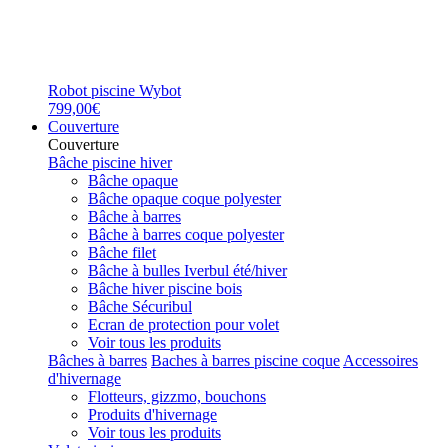
Robot piscine Wybot
799,00€
Couverture
Couverture
Bâche piscine hiver
Bâche opaque
Bâche opaque coque polyester
Bâche à barres
Bâche à barres coque polyester
Bâche filet
Bâche à bulles Iverbul été/hiver
Bâche hiver piscine bois
Bâche Sécuribul
Ecran de protection pour volet
Voir tous les produits
Bâches à barres
Baches à barres piscine coque
Accessoires
d'hivernage
Flotteurs, gizzmo, bouchons
Produits d'hivernage
Voir tous les produits