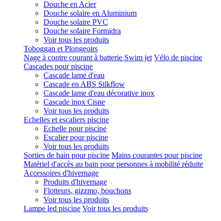
Douche en Acier
Douche solaire en Aluminium
Douche solaire PVC
Douche solaire Formidra
Voir tous les produits
Toboggan et Plongeoirs
Nage à contre courant à batterie Swim jet
Vélo de piscine
Cascades pour piscine
Cascade lame d'eau
Cascade en ABS Silkflow
Cascade lame d'eau décorative inox
Cascade inox Cisne
Voir tous les produits
Echelles et escaliers piscine
Echelle pour piscine
Escalier pour piscine
Voir tous les produits
Sorties de bain pour piscine
Mains courantes pour piscine
Matériel d'accès au bain pour personnes à mobilité réduite
Accessoires d'hivernage
Produits d'hivernage
Flotteurs, gizzmo, bouchons
Voir tous les produits
Lampe led piscine
Voir tous les produits