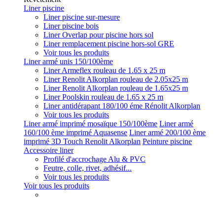
Liner piscine
Liner piscine sur-mesure
Liner piscine bois
Liner Overlap pour piscine hors sol
Liner remplacement piscine hors-sol GRE
Voir tous les produits
Liner armé unis 150/100ème
Liner Armeflex rouleau de 1.65 x 25 m
Liner Renolit Alkorplan rouleau de 2.05x25 m
Liner Renolit Alkorplan rouleau de 1.65x25 m
Liner Poolskin rouleau de 1.65 x 25 m
Liner antidérapant 180/100 éme Rénolit Alkorplan
Voir tous les produits
Liner armé imprimé mosaïque 150/100ème
Liner armé
160/100 ème imprimé Aquasense
Liner armé 200/100 ème
imprimé 3D Touch Renolit Alkorplan
Peinture piscine
Accessoire liner
Profilé d'accrochage Alu & PVC
Feutre, colle, rivet, adhésif...
Voir tous les produits
Voir tous les produits