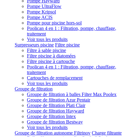
Pompe Hayward
Pompe UltraFlow
Pompe Kripsol
Pompe ACIS
Pompe pour piscine hors-sol
Poolican 4 en 1 : Filtration, pompe, chauffage,
traitement
Voir tous les produits
Surpresseurs piscine
Filtre piscine
Filtre à sable piscine
Filtre piscine à diatomées
Filtre piscine à cartouche
Poolican 4 en 1 : Filtration, pompe, chauffage,
traitement
Cartouches de remplacement
Voir tous les produits
Groupe de filtration
Groupe de filtration à balles Filter Max Poolex
Groupe de filtration Azur Pentair
Groupe de filtration Plati Clair
Groupe de filtration Hayward
Groupe de filtration Intex
Groupe de filtration Bestway
Voir tous les produits
Groupe de filtration autonome Filtrinov
Charge filtrante