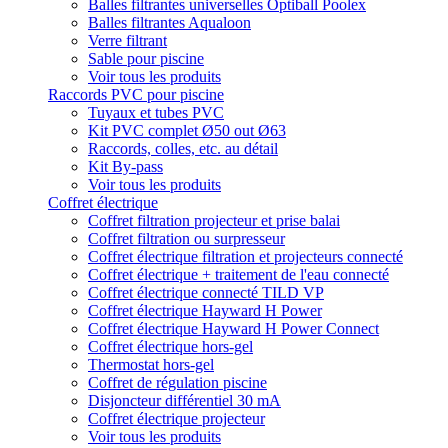
Balles filtrantes universelles Optiball Poolex
Balles filtrantes Aqualoon
Verre filtrant
Sable pour piscine
Voir tous les produits
Raccords PVC pour piscine
Tuyaux et tubes PVC
Kit PVC complet Ø50 out Ø63
Raccords, colles, etc. au détail
Kit By-pass
Voir tous les produits
Coffret électrique
Coffret filtration projecteur et prise balai
Coffret filtration ou surpresseur
Coffret électrique filtration et projecteurs connecté
Coffret électrique + traitement de l'eau connecté
Coffret électrique connecté TILD VP
Coffret électrique Hayward H Power
Coffret électrique Hayward H Power Connect
Coffret électrique hors-gel
Thermostat hors-gel
Coffret de régulation piscine
Disjoncteur différentiel 30 mA
Coffret électrique projecteur
Voir tous les produits