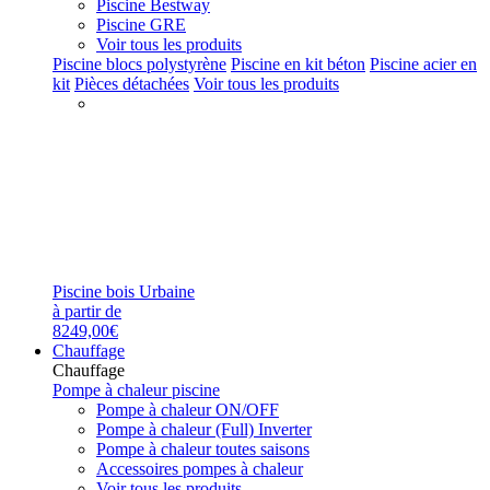
Piscine Bestway
Piscine GRE
Voir tous les produits
Piscine blocs polystyrène
Piscine en kit béton
Piscine acier en
kit
Pièces détachées
Voir tous les produits
Piscine bois Urbaine
à partir de
8249,00€
Chauffage
Chauffage
Pompe à chaleur piscine
Pompe à chaleur ON/OFF
Pompe à chaleur (Full) Inverter
Pompe à chaleur toutes saisons
Accessoires pompes à chaleur
Voir tous les produits