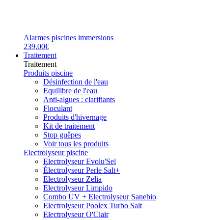
Alarmes piscines immersions
239,00€
Traitement
Traitement
Produits piscine
Désinfection de l'eau
Equilibre de l'eau
Anti-algues : clarifiants
Floculant
Produits d'hivernage
Kit de traitement
Stop guêpes
Voir tous les produits
Electrolyseur piscine
Electrolyseur Evolu'Sel
Électrolyseur Perle Salt+
Electrolyseur Zelia
Electrolyseur Limpido
Combo UV + Electrolyseur Sanebio
Electrolyseur Poolex Turbo Salt
Electrolyseur O'Clair