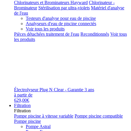
Chlorinateurs et Brominateurs Hayward
Chlorinateur -
Brominateur
Stérilisation par ultra-violets
Matériel d'analyse
de l'eau
Testeurs d'analyse pour eau de piscine
Analyseurs d'eau de piscine connectés
Voir tous les produits
Pièces détachées traitement de l'eau
Reconditionnés
Voir tous
les produits
Électrolyseur Plug N Clear - Garantie 3 ans
à partir de
629,00€
Filtration
Filtration
Pompe piscine à vitesse variable
Pompe piscine compatible
Pompe piscine
Pompe Astral