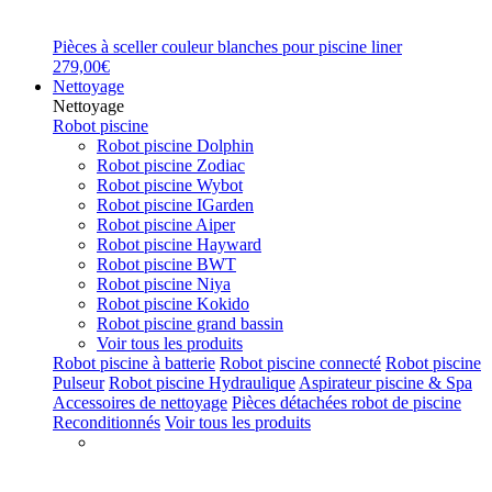
Pièces à sceller couleur blanches pour piscine liner
279,00€
Nettoyage
Nettoyage
Robot piscine
Robot piscine Dolphin
Robot piscine Zodiac
Robot piscine Wybot
Robot piscine IGarden
Robot piscine Aiper
Robot piscine Hayward
Robot piscine BWT
Robot piscine Niya
Robot piscine Kokido
Robot piscine grand bassin
Voir tous les produits
Robot piscine à batterie
Robot piscine connecté
Robot piscine
Pulseur
Robot piscine Hydraulique
Aspirateur piscine & Spa
Accessoires de nettoyage
Pièces détachées robot de piscine
Reconditionnés
Voir tous les produits