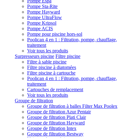
Pompe Espa
Pompe Sta-Rite
Pompe Hayward
Pompe UltraFlow
Pompe Kripsol
Pompe ACIS
Pompe pour piscine hors-sol
Poolican 4 en 1 : Filtration, pompe, chauffage,
traitement
Voir tous les produits
Surpresseurs piscine
Filtre piscine
Filtre à sable piscine
Filtre piscine à diatomées
Filtre piscine à cartouche
Poolican 4 en 1 : Filtration, pompe, chauffage,
traitement
Cartouches de remplacement
Voir tous les produits
Groupe de filtration
Groupe de filtration à balles Filter Max Poolex
Groupe de filtration Azur Pentair
Groupe de filtration Plati Clair
Groupe de filtration Hayward
Groupe de filtration Intex
Groupe de filtration Bestway