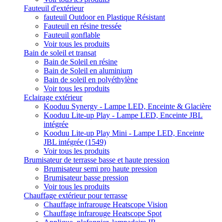
Fauteuil d'extérieur
fauteuil Outdoor en Plastique Résistant
Fauteuil en résine tressée
Fauteuil gonflable
Voir tous les produits
Bain de soleil et transat
Bain de Soleil en résine
Bain de Soleil en aluminium
Bain de soleil en polyéthylène
Voir tous les produits
Eclairage extérieur
Kooduu Synergy - Lampe LED, Enceinte & Glacière
Kooduu Lite-up Play - Lampe LED, Enceinte JBL
intégrée
Kooduu Lite-up Play Mini - Lampe LED, Enceinte
JBL intégrée (1549)
Voir tous les produits
Brumisateur de terrasse basse et haute pression
Brumisateur semi pro haute pression
Brumisateur basse pression
Voir tous les produits
Chauffage extérieur pour terrasse
Chauffage infrarouge Heatscope Vision
Chauffage infrarouge Heatscope Spot