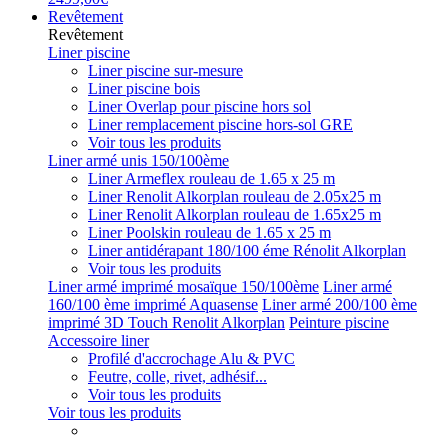
Revêtement
Revêtement
Liner piscine
Liner piscine sur-mesure
Liner piscine bois
Liner Overlap pour piscine hors sol
Liner remplacement piscine hors-sol GRE
Voir tous les produits
Liner armé unis 150/100ème
Liner Armeflex rouleau de 1.65 x 25 m
Liner Renolit Alkorplan rouleau de 2.05x25 m
Liner Renolit Alkorplan rouleau de 1.65x25 m
Liner Poolskin rouleau de 1.65 x 25 m
Liner antidérapant 180/100 éme Rénolit Alkorplan
Voir tous les produits
Liner armé imprimé mosaïque 150/100ème
Liner armé
160/100 ème imprimé Aquasense
Liner armé 200/100 ème
imprimé 3D Touch Renolit Alkorplan
Peinture piscine
Accessoire liner
Profilé d'accrochage Alu & PVC
Feutre, colle, rivet, adhésif...
Voir tous les produits
Voir tous les produits