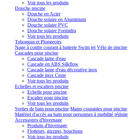
Voir tous les produits
Douche piscine
Douche en Acier
Douche solaire en Aluminium
Douche solaire PVC
Douche solaire Formidra
Voir tous les produits
Toboggan et Plongeoirs
Nage à contre courant à batterie Swim jet
Vélo de piscine
Cascades pour piscine
Cascade lame d'eau
Cascade en ABS Silkflow
Cascade lame d'eau décorative inox
Cascade inox Cisne
Voir tous les produits
Echelles et escaliers piscine
Echelle pour piscine
Escalier pour piscine
Voir tous les produits
Sorties de bain pour piscine
Mains courantes pour piscine
Matériel d'accès au bain pour personnes à mobilité réduite
Accessoires d'hivernage
Produits d'hivernage
Flotteurs, gizzmo, bouchons
Voir tous les produits