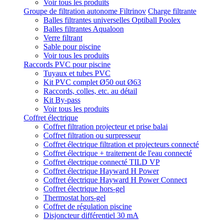
Voir tous les produits
Groupe de filtration autonome Filtrinov
Charge filtrante
Balles filtrantes universelles Optiball Poolex
Balles filtrantes Aqualoon
Verre filtrant
Sable pour piscine
Voir tous les produits
Raccords PVC pour piscine
Tuyaux et tubes PVC
Kit PVC complet Ø50 out Ø63
Raccords, colles, etc. au détail
Kit By-pass
Voir tous les produits
Coffret électrique
Coffret filtration projecteur et prise balai
Coffret filtration ou surpresseur
Coffret électrique filtration et projecteurs connecté
Coffret électrique + traitement de l'eau connecté
Coffret électrique connecté TILD VP
Coffret électrique Hayward H Power
Coffret électrique Hayward H Power Connect
Coffret électrique hors-gel
Thermostat hors-gel
Coffret de régulation piscine
Disjoncteur différentiel 30 mA