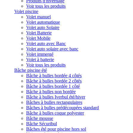
Produits d'hivernage
Voir tous les produits
Volet piscine
Volet manuel
Volet automatique
Volet auto Solaire
Volet Batterie
Volet Mobile
Volet auto avec Banc
Volet auto solaire avec banc
Volet immergé
Volet à batterie
Voir tous les produits
Bâche piscine été
Bâche à bulles bordée 4 côtés
Bâche à bulles bordée 2 côtés
Bâche à bulles bordée 1 côté
Bâche à bulles non bordée
Bâche à bulles Iverbul été/hiver
Bâches à bulles rectangulaires
Bâches à bulles prédécoupées standard
Bâche à bulles coque polyester
Bâche mousse
Bâche Sécuribul
Bâches été pour piscine hors sol