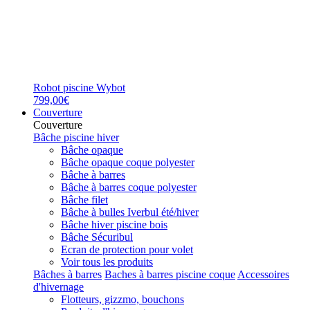
Robot piscine Wybot
799,00€
Couverture
Couverture
Bâche piscine hiver
Bâche opaque
Bâche opaque coque polyester
Bâche à barres
Bâche à barres coque polyester
Bâche filet
Bâche à bulles Iverbul été/hiver
Bâche hiver piscine bois
Bâche Sécuribul
Ecran de protection pour volet
Voir tous les produits
Bâches à barres
Baches à barres piscine coque
Accessoires
d'hivernage
Flotteurs, gizzmo, bouchons