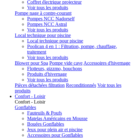
Coffret électrique projecteur
Voir tous les produits
Pompe nage à contre-courant
Pompes NCC Nadorself
Pompes NCC Astral
Voir tous les produits
Local technique pour piscine
Local technique pour piscine
Poolican 4 en 1 : Filtration, pompe, chauffage,
traitement
Voir tous les produits
Blower pour Spa
Pompe vide cave
Accessoires d'hivernage
Flotteurs, gizzmo, bouchons
Produits d'hivernage
Voir tous les produits
Pièces détachées filtration
Reconditionnés
Voir tous les
produits
Confort - Loisir
Confort - Loisir
Gonflables
Fauteuils & Poufs
Matelas Américains en Mousse
Bouées Gonflables
Jeux pour plein air et piscine
Accessoires pour Gonflables