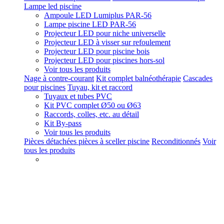
Lampe led piscine
Ampoule LED Lumiplus PAR-56
Lampe piscine LED PAR-56
Projecteur LED pour niche universelle
Projecteur LED à visser sur refoulement
Projecteur LED pour piscine bois
Projecteur LED pour piscines hors-sol
Voir tous les produits
Nage à contre-courant
Kit complet balnéothérapie
Cascades
pour piscines
Tuyau, kit et raccord
Tuyaux et tubes PVC
Kit PVC complet Ø50 ou Ø63
Raccords, colles, etc. au détail
Kit By-pass
Voir tous les produits
Pièces détachées pièces à sceller piscine
Reconditionnés
Voir
tous les produits