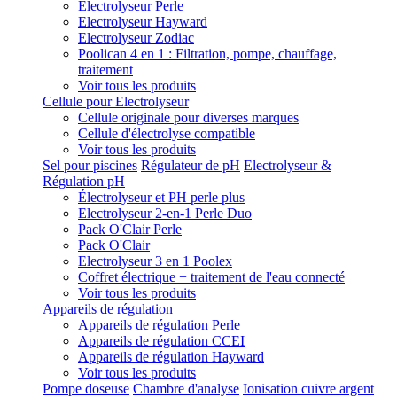
Electrolyseur Perle
Electrolyseur Hayward
Electrolyseur Zodiac
Poolican 4 en 1 : Filtration, pompe, chauffage,
traitement
Voir tous les produits
Cellule pour Electrolyseur
Cellule originale pour diverses marques
Cellule d'électrolyse compatible
Voir tous les produits
Sel pour piscines
Régulateur de pH
Electrolyseur &
Régulation pH
Électrolyseur et PH perle plus
Electrolyseur 2-en-1 Perle Duo
Pack O'Clair Perle
Pack O'Clair
Electrolyseur 3 en 1 Poolex
Coffret électrique + traitement de l'eau connecté
Voir tous les produits
Appareils de régulation
Appareils de régulation Perle
Appareils de régulation CCEI
Appareils de régulation Hayward
Voir tous les produits
Pompe doseuse
Chambre d'analyse
Ionisation cuivre argent