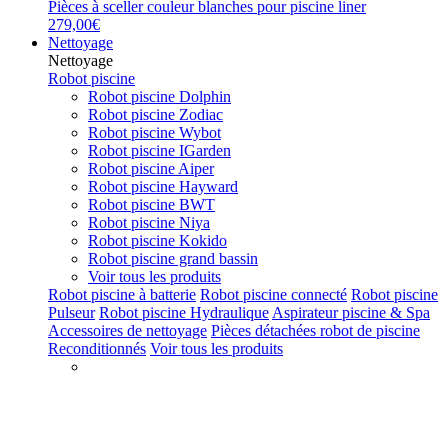
Pièces à sceller couleur blanches pour piscine liner
279,00€
Nettoyage
Nettoyage
Robot piscine
Robot piscine Dolphin
Robot piscine Zodiac
Robot piscine Wybot
Robot piscine IGarden
Robot piscine Aiper
Robot piscine Hayward
Robot piscine BWT
Robot piscine Niya
Robot piscine Kokido
Robot piscine grand bassin
Voir tous les produits
Robot piscine à batterie
Robot piscine connecté
Robot piscine
Pulseur
Robot piscine Hydraulique
Aspirateur piscine & Spa
Accessoires de nettoyage
Pièces détachées robot de piscine
Reconditionnés
Voir tous les produits