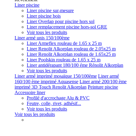
Liner piscine
Liner piscine sur-mesure
Liner piscine bois
Liner Overlap pour piscine hors sol
Liner remplacement piscine hors-sol GRE
Voir tous les produits
Liner armé unis 150/100ème
Liner Armeflex rouleau de 1.65 x 25 m
Liner Renolit Alkorplan rouleau de 2.05x25 m
Liner Renolit Alkorplan rouleau de 1.65x25 m
Liner Poolskin rouleau de 1.65 x 25 m
Liner antidérapant 180/100 éme Rénolit Alkorplan
Voir tous les produits
Liner armé imprimé mosaïque 150/100ème
Liner armé
160/100 ème imprimé Aquasense
Liner armé 200/100 ème
imprimé 3D Touch Renolit Alkorplan
Peinture piscine
Accessoire liner
Profilé d'accrochage Alu & PVC
Feutre, colle, rivet, adhésif...
Voir tous les produits
Voir tous les produits