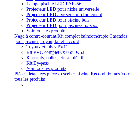
Lampe piscine LED PAR-56
Projecteur LED pour niche universelle
Projecteur LED à visser sur refoulement
Projecteur LED pour piscine bois
Projecteur LED pour piscines hors-sol
Voir tous les produits
Nage à contre-courant
Kit complet balnéothérapie
Cascades
pour piscines
Tuyau, kit et raccord
Tuyaux et tubes PVC
Kit PVC complet Ø50 ou Ø63
Raccords, colles, etc. au détail
Kit By-pass
Voir tous les produits
Pièces détachées pièces à sceller piscine
Reconditionnés
Voir
tous les produits