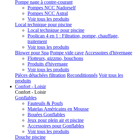
Pompe nage à contre-courant
Pompes NCC Nadorself
Pompes NCC Astral
Voir tous les produits
Local technique pour piscine
Local technique pour piscine
Poolican 4 en 1 : Filtration, pompe, chauffage,
traitement
Voir tous les produits
Blower pour Spa
Pompe vide cave
Accessoires d'hivernage
Flotteurs, gizzmo, bouchons
Produits d'hivernage
Voir tous les produits
Pièces détachées filtration
Reconditionnés
Voir tous les
produits
Confort - Loisir
Confort - Loisir
Gonflables
Fauteuils & Poufs
Matelas Américains en Mousse
Bouées Gonflables
Jeux pour plein air et piscine
Accessoires pour Gonflables
Voir tous les produits
Douche piscine