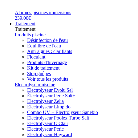
Alarmes piscines immersions
239,00€
Traitement
Traitement
Produits piscine
Désinfection de l'eau
Equilibre de l'eau
Anti-algues : clarifiants
Floculant
Produits d'hivernage
Kit de traitement
Stop guêpes
Voir tous les produits
Electrolyseur piscine
Electrolyseur Evolu'Sel
Électrolyseur Perle Salt+
Electrolyseur Zelia
Electrolyseur Limpido
Combo UV + Electrolyseur Sanebio
Electrolyseur Poolex Turbo Salt
Electrolyseur O'Clair
Electrolyseur Perle
Electrolyseur Hayward