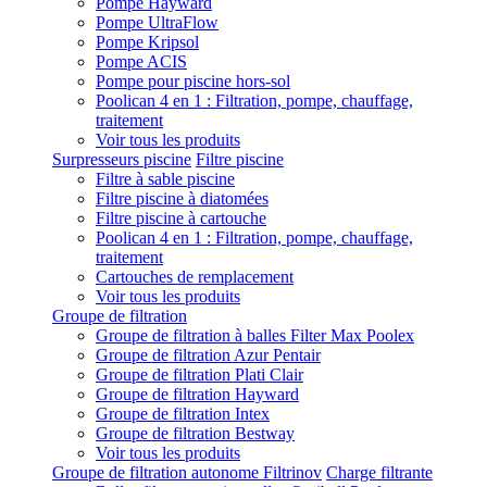
Pompe Hayward
Pompe UltraFlow
Pompe Kripsol
Pompe ACIS
Pompe pour piscine hors-sol
Poolican 4 en 1 : Filtration, pompe, chauffage,
traitement
Voir tous les produits
Surpresseurs piscine
Filtre piscine
Filtre à sable piscine
Filtre piscine à diatomées
Filtre piscine à cartouche
Poolican 4 en 1 : Filtration, pompe, chauffage,
traitement
Cartouches de remplacement
Voir tous les produits
Groupe de filtration
Groupe de filtration à balles Filter Max Poolex
Groupe de filtration Azur Pentair
Groupe de filtration Plati Clair
Groupe de filtration Hayward
Groupe de filtration Intex
Groupe de filtration Bestway
Voir tous les produits
Groupe de filtration autonome Filtrinov
Charge filtrante