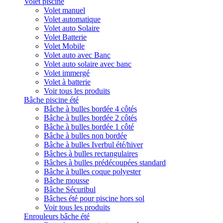
Volet piscine
Volet manuel
Volet automatique
Volet auto Solaire
Volet Batterie
Volet Mobile
Volet auto avec Banc
Volet auto solaire avec banc
Volet immergé
Volet à batterie
Voir tous les produits
Bâche piscine été
Bâche à bulles bordée 4 côtés
Bâche à bulles bordée 2 côtés
Bâche à bulles bordée 1 côté
Bâche à bulles non bordée
Bâche à bulles Iverbul été/hiver
Bâches à bulles rectangulaires
Bâches à bulles prédécoupées standard
Bâche à bulles coque polyester
Bâche mousse
Bâche Sécuribul
Bâches été pour piscine hors sol
Voir tous les produits
Enrouleurs bâche été