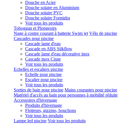
Douche en Acier
Douche solaire en Aluminium
Douche solaire PVC
Douche solaire Formidra
Voir tous les produits
Toboggan et Plongeoirs
Nage à contre courant à batterie Swim jet
Vélo de piscine
Cascades pour piscine
Cascade lame d'eau
Cascade en ABS Silkflow
Cascade lame d'eau décorative inox
Cascade inox Cisne
Voir tous les produits
Echelles et escaliers piscine
Echelle pour piscine
Escalier pour piscine
Voir tous les produits
Sorties de bain pour piscine
Mains courantes pour piscine
Matériel d'accès au bain pour personnes à mobilité réduite
Accessoires d'hivernage
Produits d'hivernage
Flotteurs, gizzmo, bouchons
Voir tous les produits
Lampe led piscine
Voir tous les produits