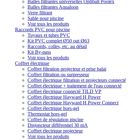
Balles filtrantes universelles Optiball Poolex
Balles filtrantes Aqualoon
Verre filtrant
Sable pour piscine
Voir tous les produits
Raccords PVC pour piscine
Tuyaux et tubes PVC
Kit PVC complet Ø50 out Ø63
Raccords, colles, etc. au détail
Kit By-pass
Voir tous les produits
Coffret électrique
Coffret filtration projecteur et prise balai
Coffret filtration ou surpresseur
Coffret électrique filtration et projecteurs connecté
Coffret électrique + traitement de l'eau connecté
Coffret électrique connecté TILD VP
Coffret électrique Hayward H Power
Coffret électrique Hayward H Power Connect
Coffret électrique hors-gel
Thermostat hors-gel
Coffret de régulation piscine
Disjoncteur différentiel 30 mA
Coffret électrique projecteur
Voir tous les produits