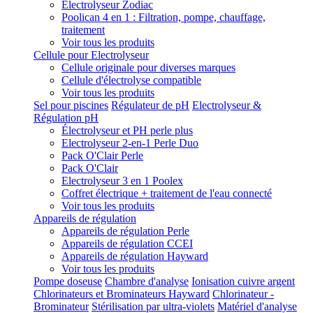
Electrolyseur Zodiac
Poolican 4 en 1 : Filtration, pompe, chauffage,
traitement
Voir tous les produits
Cellule pour Electrolyseur
Cellule originale pour diverses marques
Cellule d'électrolyse compatible
Voir tous les produits
Sel pour piscines
Régulateur de pH
Electrolyseur &
Régulation pH
Électrolyseur et PH perle plus
Electrolyseur 2-en-1 Perle Duo
Pack O'Clair Perle
Pack O'Clair
Electrolyseur 3 en 1 Poolex
Coffret électrique + traitement de l'eau connecté
Voir tous les produits
Appareils de régulation
Appareils de régulation Perle
Appareils de régulation CCEI
Appareils de régulation Hayward
Voir tous les produits
Pompe doseuse
Chambre d'analyse
Ionisation cuivre argent
Chlorinateurs et Brominateurs Hayward
Chlorinateur -
Brominateur
Stérilisation par ultra-violets
Matériel d'analyse