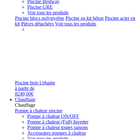
Piscine Bestway
Piscine GRE
Voir tous les produits
Piscine blocs polystyrène
Piscine en kit béton
Piscine acier en
kit
Pièces détachées
Voir tous les produits
Piscine bois Urbaine
à partir de
8249,00€
Chauffage
Chauffage
Pompe à chaleur piscine
Pompe à chaleur ON/OFF
Pompe à chaleur (Full) Inverter
Pompe à chaleur toutes saisons
Accessoires pompes à chaleur
Voir tous les produits