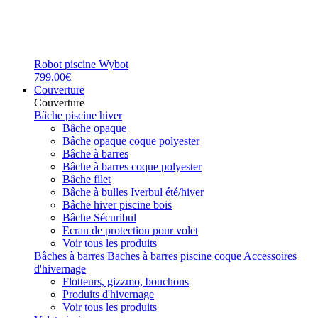
Robot piscine Wybot
799,00€
Couverture
Couverture
Bâche piscine hiver
Bâche opaque
Bâche opaque coque polyester
Bâche à barres
Bâche à barres coque polyester
Bâche filet
Bâche à bulles Iverbul été/hiver
Bâche hiver piscine bois
Bâche Sécuribul
Ecran de protection pour volet
Voir tous les produits
Bâches à barres
Baches à barres piscine coque
Accessoires
d'hivernage
Flotteurs, gizzmo, bouchons
Produits d'hivernage
Voir tous les produits