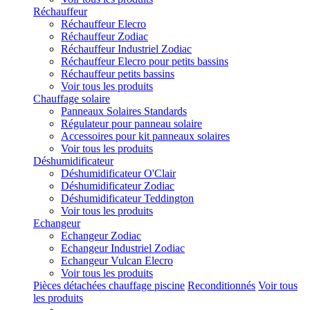
Réchauffeur
Réchauffeur Elecro
Réchauffeur Zodiac
Réchauffeur Industriel Zodiac
Réchauffeur Elecro pour petits bassins
Réchauffeur petits bassins
Voir tous les produits
Chauffage solaire
Panneaux Solaires Standards
Régulateur pour panneau solaire
Accessoires pour kit panneaux solaires
Voir tous les produits
Déshumidificateur
Déshumidificateur O'Clair
Déshumidificateur Zodiac
Déshumidificateur Teddington
Voir tous les produits
Echangeur
Echangeur Zodiac
Echangeur Industriel Zodiac
Echangeur Vulcan Elecro
Voir tous les produits
Pièces détachées chauffage piscine
Reconditionnés
Voir tous
les produits