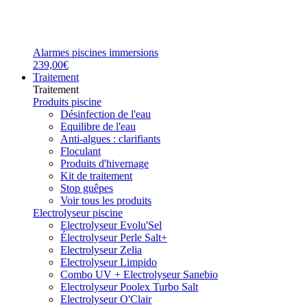
Alarmes piscines immersions
239,00€
Traitement
Traitement
Produits piscine
Désinfection de l'eau
Equilibre de l'eau
Anti-algues : clarifiants
Floculant
Produits d'hivernage
Kit de traitement
Stop guêpes
Voir tous les produits
Electrolyseur piscine
Electrolyseur Evolu'Sel
Électrolyseur Perle Salt+
Electrolyseur Zelia
Electrolyseur Limpido
Combo UV + Electrolyseur Sanebio
Electrolyseur Poolex Turbo Salt
Electrolyseur O'Clair