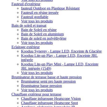
Fauteuil d'extérieur
fauteuil Outdoor en Plastique Résistant
Fauteuil en résine tressée
Fauteuil gonflable
Voir tous les produits
Bain de soleil et transat
Bain de Soleil en résine
Bain de Soleil en aluminium
Bain de soleil en polyéthylène
Voir tous les produits
Eclairage extérieur
Kooduu Synergy - Lampe LED, Enceinte & Glacière
Kooduu Lite-up Play - Lampe LED, Enceinte JBL
intégrée
Kooduu Lite-up Play Mini - Lampe LED, Enceinte
JBL intégrée (1549)
Voir tous les produits
Brumisateur de terrasse basse et haute pression
Brumisateur semi pro haute pression
Brumisateur basse pression
Voir tous les produits
Chauffage extérieur pour terrasse
Chauffage infrarouge Heatscope Vision
Chauffage infrarouge Heatscope Spot