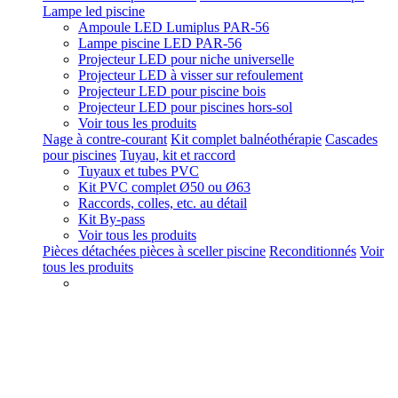
Lampe led piscine
Ampoule LED Lumiplus PAR-56
Lampe piscine LED PAR-56
Projecteur LED pour niche universelle
Projecteur LED à visser sur refoulement
Projecteur LED pour piscine bois
Projecteur LED pour piscines hors-sol
Voir tous les produits
Nage à contre-courant
Kit complet balnéothérapie
Cascades
pour piscines
Tuyau, kit et raccord
Tuyaux et tubes PVC
Kit PVC complet Ø50 ou Ø63
Raccords, colles, etc. au détail
Kit By-pass
Voir tous les produits
Pièces détachées pièces à sceller piscine
Reconditionnés
Voir
tous les produits