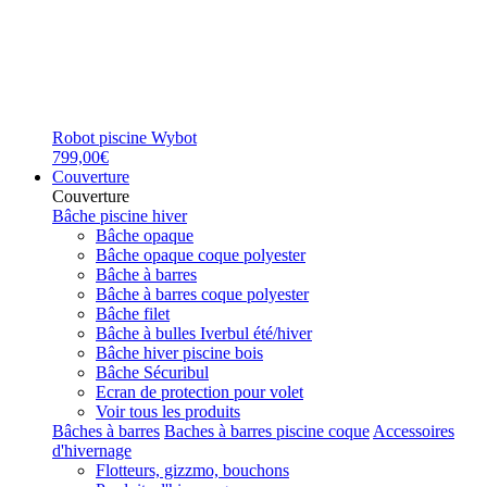
Robot piscine Wybot
799,00€
Couverture
Couverture
Bâche piscine hiver
Bâche opaque
Bâche opaque coque polyester
Bâche à barres
Bâche à barres coque polyester
Bâche filet
Bâche à bulles Iverbul été/hiver
Bâche hiver piscine bois
Bâche Sécuribul
Ecran de protection pour volet
Voir tous les produits
Bâches à barres
Baches à barres piscine coque
Accessoires
d'hivernage
Flotteurs, gizzmo, bouchons