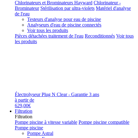
Chlorinateurs et Brominateurs Hayward
Chlorinateur -
Brominateur
Stérilisation par ultra-violets
Matériel d'analyse
de l'eau
Testeurs d'analyse pour eau de piscine
Analyseurs d'eau de piscine connectés
Voir tous les produits
Pièces détachées traitement de l'eau
Reconditionnés
Voir tous
les produits
Électrolyseur Plug N Clear - Garantie 3 ans
à partir de
629,00€
Filtration
Filtration
Pompe piscine à vitesse variable
Pompe piscine compatible
Pompe piscine
Pompe Astral