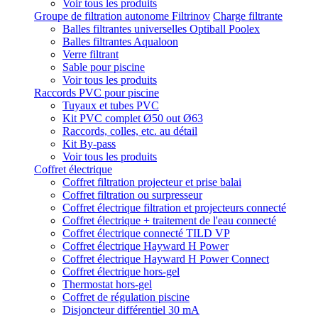
Voir tous les produits
Groupe de filtration autonome Filtrinov
Charge filtrante
Balles filtrantes universelles Optiball Poolex
Balles filtrantes Aqualoon
Verre filtrant
Sable pour piscine
Voir tous les produits
Raccords PVC pour piscine
Tuyaux et tubes PVC
Kit PVC complet Ø50 out Ø63
Raccords, colles, etc. au détail
Kit By-pass
Voir tous les produits
Coffret électrique
Coffret filtration projecteur et prise balai
Coffret filtration ou surpresseur
Coffret électrique filtration et projecteurs connecté
Coffret électrique + traitement de l'eau connecté
Coffret électrique connecté TILD VP
Coffret électrique Hayward H Power
Coffret électrique Hayward H Power Connect
Coffret électrique hors-gel
Thermostat hors-gel
Coffret de régulation piscine
Disjoncteur différentiel 30 mA