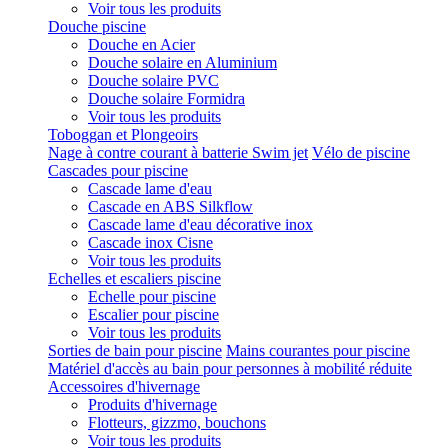
Voir tous les produits
Douche piscine
Douche en Acier
Douche solaire en Aluminium
Douche solaire PVC
Douche solaire Formidra
Voir tous les produits
Toboggan et Plongeoirs
Nage à contre courant à batterie Swim jet
Vélo de piscine
Cascades pour piscine
Cascade lame d'eau
Cascade en ABS Silkflow
Cascade lame d'eau décorative inox
Cascade inox Cisne
Voir tous les produits
Echelles et escaliers piscine
Echelle pour piscine
Escalier pour piscine
Voir tous les produits
Sorties de bain pour piscine
Mains courantes pour piscine
Matériel d'accès au bain pour personnes à mobilité réduite
Accessoires d'hivernage
Produits d'hivernage
Flotteurs, gizzmo, bouchons
Voir tous les produits