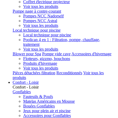
Coffret électrique projecteur
Voir tous les produits
Pompe nage à contre-courant
Pompes NCC Nadorself
Pompes NCC Astral
Voir tous les produits
Local technique pour piscine
Local technique pour piscine
Poolican 4 en 1 : Filtration, pompe, chauffage,
traitement
Voir tous les produits
Blower pour Spa
Pompe vide cave
Accessoires d'hivernage
Flotteurs, gizzmo, bouchons
Produits d'hivernage
Voir tous les produits
Pièces détachées filtration
Reconditionnés
Voir tous les
produits
Confort - Loisir
Confort - Loisir
Gonflables
Fauteuils & Poufs
Matelas Américains en Mousse
Bouées Gonflables
Jeux pour plein air et piscine
Accessoires pour Gonflables