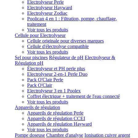
Electrolyseur Perle
Electrolyseur Hayward
Electrolyseur Zodiac
Poolican 4 en 1 : Filtration, pompe, chauffage,
traitement
Voir tous les produits
Cellule pour Electrolyseur
Cellule originale pour diverses marques
Cellule d'électrolyse compatible
Voir tous les produits
Sel pour piscines
Régulateur de pH
Electrolyseur &
Régulation pH
Électrolyseur et PH perle plus
Electrolyseur 2-en-1 Perle Duo
Pack O'Clair Perle
Pack O'Clair
Electrolyseur 3 en 1 Poolex
Coffret électrique + traitement de l'eau connecté
Voir tous les produits
Appareils de régulation
Appareils de régulation Perle
Appareils de régulation CCEI
Appareils de régulation Hayward
Voir tous les produits
Pompe doseuse
Chambre d'analyse
Ionisation cuivre argent