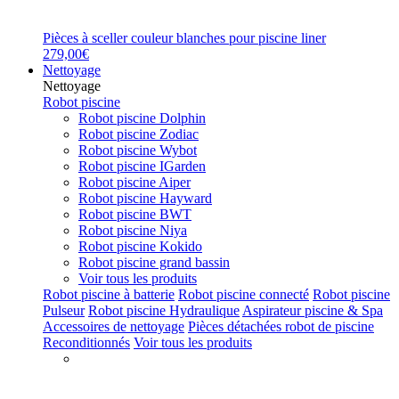
Pièces à sceller couleur blanches pour piscine liner
279,00€
Nettoyage
Nettoyage
Robot piscine
Robot piscine Dolphin
Robot piscine Zodiac
Robot piscine Wybot
Robot piscine IGarden
Robot piscine Aiper
Robot piscine Hayward
Robot piscine BWT
Robot piscine Niya
Robot piscine Kokido
Robot piscine grand bassin
Voir tous les produits
Robot piscine à batterie
Robot piscine connecté
Robot piscine
Pulseur
Robot piscine Hydraulique
Aspirateur piscine & Spa
Accessoires de nettoyage
Pièces détachées robot de piscine
Reconditionnés
Voir tous les produits