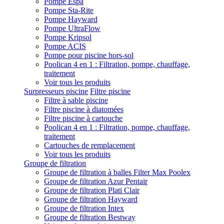
Pompe Espa
Pompe Sta-Rite
Pompe Hayward
Pompe UltraFlow
Pompe Kripsol
Pompe ACIS
Pompe pour piscine hors-sol
Poolican 4 en 1 : Filtration, pompe, chauffage,
traitement
Voir tous les produits
Surpresseurs piscine
Filtre piscine
Filtre à sable piscine
Filtre piscine à diatomées
Filtre piscine à cartouche
Poolican 4 en 1 : Filtration, pompe, chauffage,
traitement
Cartouches de remplacement
Voir tous les produits
Groupe de filtration
Groupe de filtration à balles Filter Max Poolex
Groupe de filtration Azur Pentair
Groupe de filtration Plati Clair
Groupe de filtration Hayward
Groupe de filtration Intex
Groupe de filtration Bestway