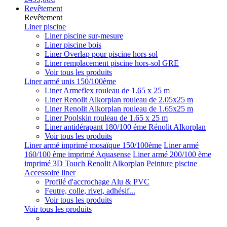
Revêtement
Revêtement
Liner piscine
Liner piscine sur-mesure
Liner piscine bois
Liner Overlap pour piscine hors sol
Liner remplacement piscine hors-sol GRE
Voir tous les produits
Liner armé unis 150/100ème
Liner Armeflex rouleau de 1.65 x 25 m
Liner Renolit Alkorplan rouleau de 2.05x25 m
Liner Renolit Alkorplan rouleau de 1.65x25 m
Liner Poolskin rouleau de 1.65 x 25 m
Liner antidérapant 180/100 éme Rénolit Alkorplan
Voir tous les produits
Liner armé imprimé mosaïque 150/100ème
Liner armé
160/100 ème imprimé Aquasense
Liner armé 200/100 ème
imprimé 3D Touch Renolit Alkorplan
Peinture piscine
Accessoire liner
Profilé d'accrochage Alu & PVC
Feutre, colle, rivet, adhésif...
Voir tous les produits
Voir tous les produits