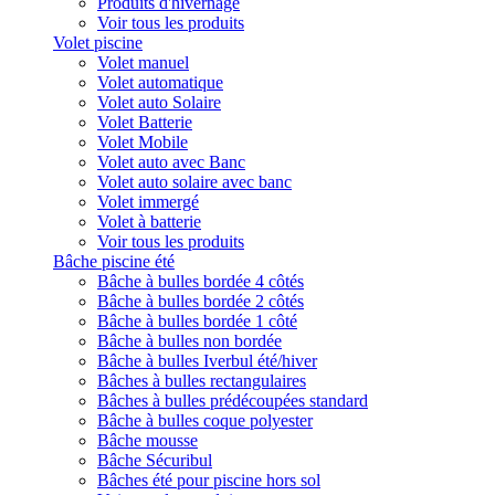
Produits d'hivernage
Voir tous les produits
Volet piscine
Volet manuel
Volet automatique
Volet auto Solaire
Volet Batterie
Volet Mobile
Volet auto avec Banc
Volet auto solaire avec banc
Volet immergé
Volet à batterie
Voir tous les produits
Bâche piscine été
Bâche à bulles bordée 4 côtés
Bâche à bulles bordée 2 côtés
Bâche à bulles bordée 1 côté
Bâche à bulles non bordée
Bâche à bulles Iverbul été/hiver
Bâches à bulles rectangulaires
Bâches à bulles prédécoupées standard
Bâche à bulles coque polyester
Bâche mousse
Bâche Sécuribul
Bâches été pour piscine hors sol