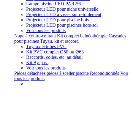
Lampe piscine LED PAR-56
Projecteur LED pour niche universelle
Projecteur LED à visser sur refoulement
Projecteur LED pour piscine bois
Projecteur LED pour piscines hors-sol
Voir tous les produits
Nage à contre-courant
Kit complet balnéothérapie
Cascades
pour piscines
Tuyau, kit et raccord
Tuyaux et tubes PVC
Kit PVC complet Ø50 ou Ø63
Raccords, colles, etc. au détail
Kit By-pass
Voir tous les produits
Pièces détachées pièces à sceller piscine
Reconditionnés
Voir
tous les produits