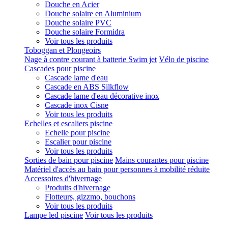
Douche en Acier
Douche solaire en Aluminium
Douche solaire PVC
Douche solaire Formidra
Voir tous les produits
Toboggan et Plongeoirs
Nage à contre courant à batterie Swim jet
Vélo de piscine
Cascades pour piscine
Cascade lame d'eau
Cascade en ABS Silkflow
Cascade lame d'eau décorative inox
Cascade inox Cisne
Voir tous les produits
Echelles et escaliers piscine
Echelle pour piscine
Escalier pour piscine
Voir tous les produits
Sorties de bain pour piscine
Mains courantes pour piscine
Matériel d'accès au bain pour personnes à mobilité réduite
Accessoires d'hivernage
Produits d'hivernage
Flotteurs, gizzmo, bouchons
Voir tous les produits
Lampe led piscine
Voir tous les produits