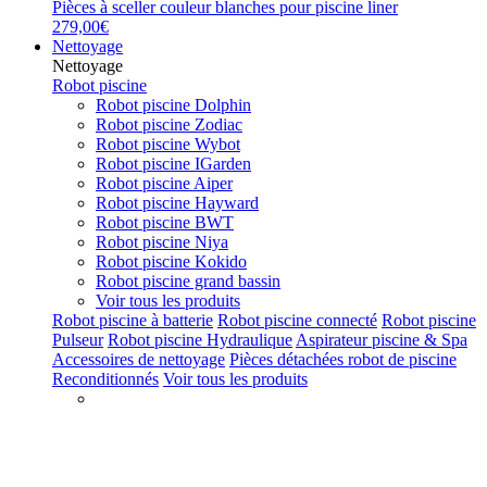
Pièces à sceller couleur blanches pour piscine liner
279,00€
Nettoyage
Nettoyage
Robot piscine
Robot piscine Dolphin
Robot piscine Zodiac
Robot piscine Wybot
Robot piscine IGarden
Robot piscine Aiper
Robot piscine Hayward
Robot piscine BWT
Robot piscine Niya
Robot piscine Kokido
Robot piscine grand bassin
Voir tous les produits
Robot piscine à batterie
Robot piscine connecté
Robot piscine
Pulseur
Robot piscine Hydraulique
Aspirateur piscine & Spa
Accessoires de nettoyage
Pièces détachées robot de piscine
Reconditionnés
Voir tous les produits