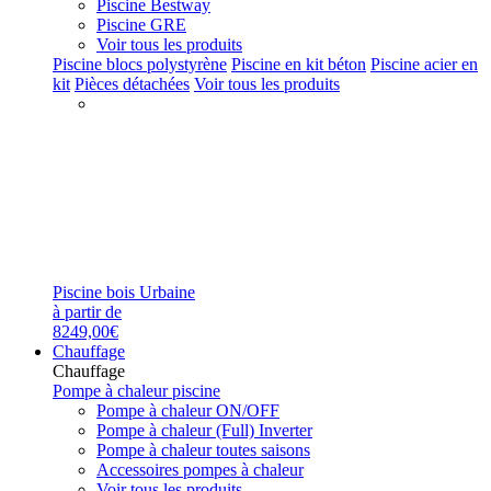
Piscine Bestway
Piscine GRE
Voir tous les produits
Piscine blocs polystyrène
Piscine en kit béton
Piscine acier en
kit
Pièces détachées
Voir tous les produits
Piscine bois Urbaine
à partir de
8249,00€
Chauffage
Chauffage
Pompe à chaleur piscine
Pompe à chaleur ON/OFF
Pompe à chaleur (Full) Inverter
Pompe à chaleur toutes saisons
Accessoires pompes à chaleur
Voir tous les produits