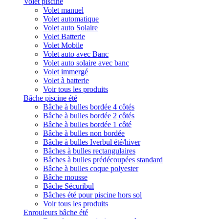
Volet piscine
Volet manuel
Volet automatique
Volet auto Solaire
Volet Batterie
Volet Mobile
Volet auto avec Banc
Volet auto solaire avec banc
Volet immergé
Volet à batterie
Voir tous les produits
Bâche piscine été
Bâche à bulles bordée 4 côtés
Bâche à bulles bordée 2 côtés
Bâche à bulles bordée 1 côté
Bâche à bulles non bordée
Bâche à bulles Iverbul été/hiver
Bâches à bulles rectangulaires
Bâches à bulles prédécoupées standard
Bâche à bulles coque polyester
Bâche mousse
Bâche Sécuribul
Bâches été pour piscine hors sol
Voir tous les produits
Enrouleurs bâche été