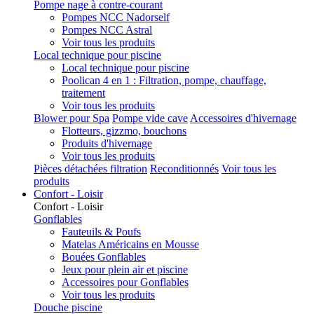
Pompe nage à contre-courant
Pompes NCC Nadorself
Pompes NCC Astral
Voir tous les produits
Local technique pour piscine
Local technique pour piscine
Poolican 4 en 1 : Filtration, pompe, chauffage,
traitement
Voir tous les produits
Blower pour Spa
Pompe vide cave
Accessoires d'hivernage
Flotteurs, gizzmo, bouchons
Produits d'hivernage
Voir tous les produits
Pièces détachées filtration
Reconditionnés
Voir tous les
produits
Confort - Loisir
Confort - Loisir
Gonflables
Fauteuils & Poufs
Matelas Américains en Mousse
Bouées Gonflables
Jeux pour plein air et piscine
Accessoires pour Gonflables
Voir tous les produits
Douche piscine