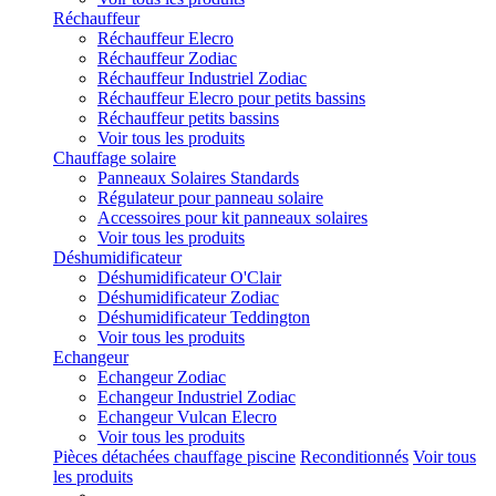
Réchauffeur
Réchauffeur Elecro
Réchauffeur Zodiac
Réchauffeur Industriel Zodiac
Réchauffeur Elecro pour petits bassins
Réchauffeur petits bassins
Voir tous les produits
Chauffage solaire
Panneaux Solaires Standards
Régulateur pour panneau solaire
Accessoires pour kit panneaux solaires
Voir tous les produits
Déshumidificateur
Déshumidificateur O'Clair
Déshumidificateur Zodiac
Déshumidificateur Teddington
Voir tous les produits
Echangeur
Echangeur Zodiac
Echangeur Industriel Zodiac
Echangeur Vulcan Elecro
Voir tous les produits
Pièces détachées chauffage piscine
Reconditionnés
Voir tous
les produits