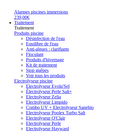
Alarmes piscines immersions
239,00€
Traitement
Traitement
Produits piscine
Désinfection de l'eau
Equilibre de l'eau
Anti-algues : clarifiants
Floculant
Produits d'hivernage
Kit de traitement
Stop guêpes
Voir tous les produits
Electrolyseur piscine
Electrolyseur Evolu'Sel
Électrolyseur Perle Salt+
Electrolyseur Zelia
Electrolyseur Limpido
Combo UV + Electrolyseur Sanebio
Electrolyseur Poolex Turbo Salt
Electrolyseur O'Clair
Electrolyseur Perle
Electrolyseur Hayward