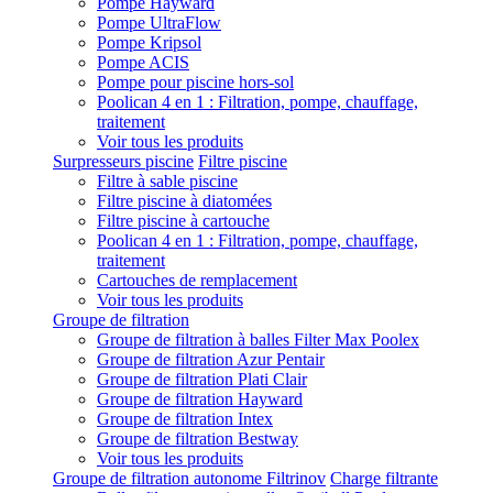
Pompe Hayward
Pompe UltraFlow
Pompe Kripsol
Pompe ACIS
Pompe pour piscine hors-sol
Poolican 4 en 1 : Filtration, pompe, chauffage,
traitement
Voir tous les produits
Surpresseurs piscine
Filtre piscine
Filtre à sable piscine
Filtre piscine à diatomées
Filtre piscine à cartouche
Poolican 4 en 1 : Filtration, pompe, chauffage,
traitement
Cartouches de remplacement
Voir tous les produits
Groupe de filtration
Groupe de filtration à balles Filter Max Poolex
Groupe de filtration Azur Pentair
Groupe de filtration Plati Clair
Groupe de filtration Hayward
Groupe de filtration Intex
Groupe de filtration Bestway
Voir tous les produits
Groupe de filtration autonome Filtrinov
Charge filtrante