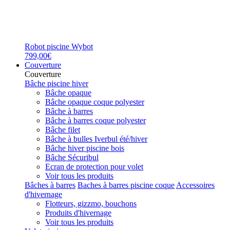
Robot piscine Wybot
799,00€
Couverture
Couverture
Bâche piscine hiver
Bâche opaque
Bâche opaque coque polyester
Bâche à barres
Bâche à barres coque polyester
Bâche filet
Bâche à bulles Iverbul été/hiver
Bâche hiver piscine bois
Bâche Sécuribul
Ecran de protection pour volet
Voir tous les produits
Bâches à barres
Baches à barres piscine coque
Accessoires
d'hivernage
Flotteurs, gizzmo, bouchons
Produits d'hivernage
Voir tous les produits