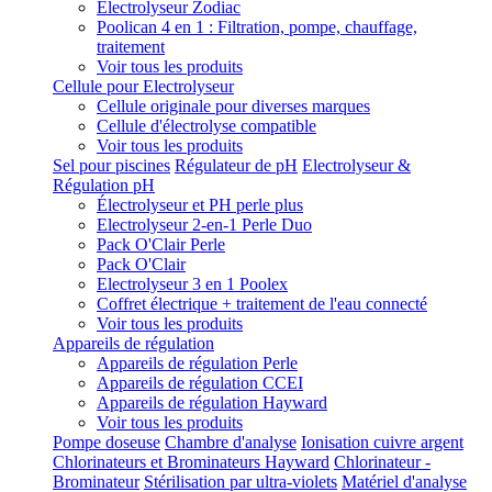
Electrolyseur Zodiac
Poolican 4 en 1 : Filtration, pompe, chauffage,
traitement
Voir tous les produits
Cellule pour Electrolyseur
Cellule originale pour diverses marques
Cellule d'électrolyse compatible
Voir tous les produits
Sel pour piscines
Régulateur de pH
Electrolyseur &
Régulation pH
Électrolyseur et PH perle plus
Electrolyseur 2-en-1 Perle Duo
Pack O'Clair Perle
Pack O'Clair
Electrolyseur 3 en 1 Poolex
Coffret électrique + traitement de l'eau connecté
Voir tous les produits
Appareils de régulation
Appareils de régulation Perle
Appareils de régulation CCEI
Appareils de régulation Hayward
Voir tous les produits
Pompe doseuse
Chambre d'analyse
Ionisation cuivre argent
Chlorinateurs et Brominateurs Hayward
Chlorinateur -
Brominateur
Stérilisation par ultra-violets
Matériel d'analyse