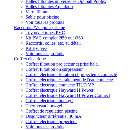
Balles filtrantes universelles Optiball Poolex
Balles filtrantes Aqualoon
Verre filtrant
Sable pour piscine
Voir tous les produits
Raccords PVC pour piscine
Tuyaux et tubes PVC
Kit PVC complet Ø50 out Ø63
Raccords, colles, etc. au détail
Kit By-pass
Voir tous les produits
Coffret électrique
Coffret filtration projecteur et prise balai
Coffret filtration ou surpresseur
Coffret électrique filtration et projecteurs connecté
Coffret électrique + traitement de l'eau connecté
Coffret électrique connecté TILD VP
Coffret électrique Hayward H Power
Coffret électrique Hayward H Power Connect
Coffret électrique hors-gel
Thermostat hors-gel
Coffret de régulation piscine
Disjoncteur différentiel 30 mA
Coffret électrique projecteur
Voir tous les produits