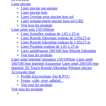
Liner piscine
Liner piscine sur-mesure
Liner piscine bois
Liner Overlap pour piscine hors sol
Liner remplacement piscine hors-sol GRE
Voir tous les produits
Liner armé unis 150/100ème
Liner Armeflex rouleau de 1.65 x 25 m
Liner Renolit Alkorplan rouleau de 2.05x25 m
Liner Renolit Alkorplan rouleau de 1.65x25 m
Liner Poolskin rouleau de 1.65 x 25 m
Liner antidérapant 180/100 éme Rénolit Alkorplan
Voir tous les produits
Liner armé imprimé mosaïque 150/100ème
Liner armé
160/100 ème imprimé Aquasense
Liner armé 200/100 ème
imprimé 3D Touch Renolit Alkorplan
Peinture piscine
Accessoire liner
Profilé d'accrochage Alu & PVC
Feutre, colle, rivet, adhésif...
Voir tous les produits
Voir tous les produits