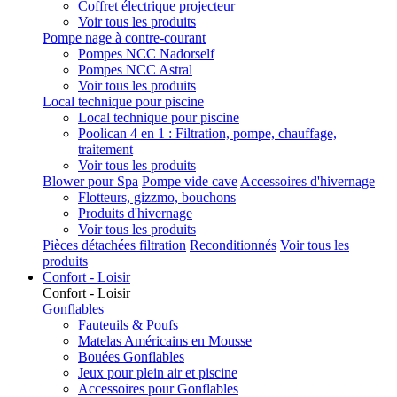
Coffret électrique projecteur
Voir tous les produits
Pompe nage à contre-courant
Pompes NCC Nadorself
Pompes NCC Astral
Voir tous les produits
Local technique pour piscine
Local technique pour piscine
Poolican 4 en 1 : Filtration, pompe, chauffage,
traitement
Voir tous les produits
Blower pour Spa
Pompe vide cave
Accessoires d'hivernage
Flotteurs, gizzmo, bouchons
Produits d'hivernage
Voir tous les produits
Pièces détachées filtration
Reconditionnés
Voir tous les
produits
Confort - Loisir
Confort - Loisir
Gonflables
Fauteuils & Poufs
Matelas Américains en Mousse
Bouées Gonflables
Jeux pour plein air et piscine
Accessoires pour Gonflables