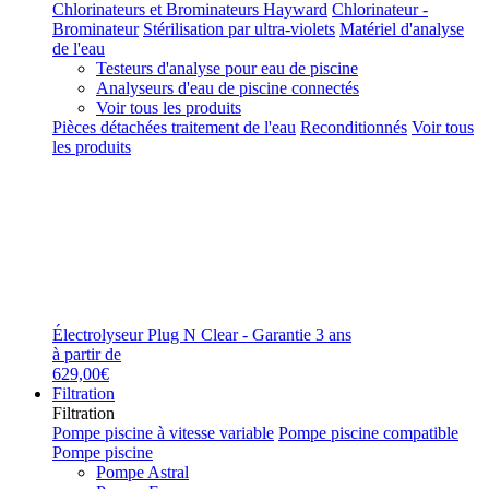
Chlorinateurs et Brominateurs Hayward
Chlorinateur -
Brominateur
Stérilisation par ultra-violets
Matériel d'analyse
de l'eau
Testeurs d'analyse pour eau de piscine
Analyseurs d'eau de piscine connectés
Voir tous les produits
Pièces détachées traitement de l'eau
Reconditionnés
Voir tous
les produits
Électrolyseur Plug N Clear - Garantie 3 ans
à partir de
629,00€
Filtration
Filtration
Pompe piscine à vitesse variable
Pompe piscine compatible
Pompe piscine
Pompe Astral