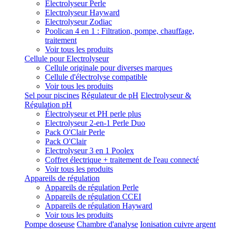
Electrolyseur Perle
Electrolyseur Hayward
Electrolyseur Zodiac
Poolican 4 en 1 : Filtration, pompe, chauffage,
traitement
Voir tous les produits
Cellule pour Electrolyseur
Cellule originale pour diverses marques
Cellule d'électrolyse compatible
Voir tous les produits
Sel pour piscines
Régulateur de pH
Electrolyseur &
Régulation pH
Électrolyseur et PH perle plus
Electrolyseur 2-en-1 Perle Duo
Pack O'Clair Perle
Pack O'Clair
Electrolyseur 3 en 1 Poolex
Coffret électrique + traitement de l'eau connecté
Voir tous les produits
Appareils de régulation
Appareils de régulation Perle
Appareils de régulation CCEI
Appareils de régulation Hayward
Voir tous les produits
Pompe doseuse
Chambre d'analyse
Ionisation cuivre argent