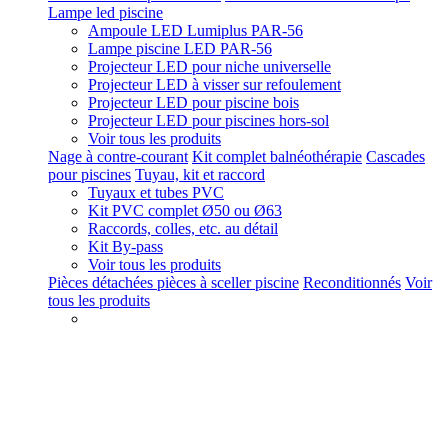
Lampe led piscine
Ampoule LED Lumiplus PAR-56
Lampe piscine LED PAR-56
Projecteur LED pour niche universelle
Projecteur LED à visser sur refoulement
Projecteur LED pour piscine bois
Projecteur LED pour piscines hors-sol
Voir tous les produits
Nage à contre-courant
Kit complet balnéothérapie
Cascades
pour piscines
Tuyau, kit et raccord
Tuyaux et tubes PVC
Kit PVC complet Ø50 ou Ø63
Raccords, colles, etc. au détail
Kit By-pass
Voir tous les produits
Pièces détachées pièces à sceller piscine
Reconditionnés
Voir
tous les produits