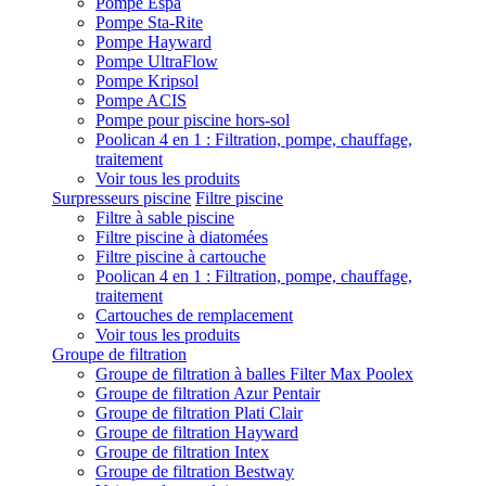
Pompe Espa
Pompe Sta-Rite
Pompe Hayward
Pompe UltraFlow
Pompe Kripsol
Pompe ACIS
Pompe pour piscine hors-sol
Poolican 4 en 1 : Filtration, pompe, chauffage,
traitement
Voir tous les produits
Surpresseurs piscine
Filtre piscine
Filtre à sable piscine
Filtre piscine à diatomées
Filtre piscine à cartouche
Poolican 4 en 1 : Filtration, pompe, chauffage,
traitement
Cartouches de remplacement
Voir tous les produits
Groupe de filtration
Groupe de filtration à balles Filter Max Poolex
Groupe de filtration Azur Pentair
Groupe de filtration Plati Clair
Groupe de filtration Hayward
Groupe de filtration Intex
Groupe de filtration Bestway