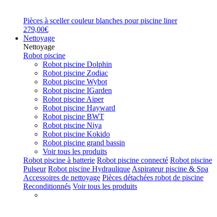
Pièces à sceller couleur blanches pour piscine liner
279,00€
Nettoyage
Nettoyage
Robot piscine
Robot piscine Dolphin
Robot piscine Zodiac
Robot piscine Wybot
Robot piscine IGarden
Robot piscine Aiper
Robot piscine Hayward
Robot piscine BWT
Robot piscine Niya
Robot piscine Kokido
Robot piscine grand bassin
Voir tous les produits
Robot piscine à batterie
Robot piscine connecté
Robot piscine
Pulseur
Robot piscine Hydraulique
Aspirateur piscine & Spa
Accessoires de nettoyage
Pièces détachées robot de piscine
Reconditionnés
Voir tous les produits