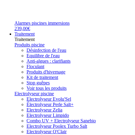
Alarmes piscines immersions
239,00€
Traitement
Traitement
Produits piscine
Désinfection de l'eau
Equilibre de l'eau
Anti-algues : clarifiants
Floculant
Produits d'hivernage
Kit de traitement
Stop guêpes
Voir tous les produits
Electrolyseur piscine
Electrolyseur Evolu'Sel
Électrolyseur Perle Salt+
Electrolyseur Zelia
Electrolyseur Limpido
Combo UV + Electrolyseur Sanebio
Electrolyseur Poolex Turbo Salt
Electrolyseur O'Clair