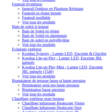
Fauteuil d'extérieur
fauteuil Outdoor en Plastique Résistant
Fauteuil en résine tressée
Fauteuil gonflable
Voir tous les produits
Bain de soleil et transat
Bain de Soleil en résine
Bain de Soleil en aluminium
Bain de soleil en polyéthylène
Voir tous les produits
Eclairage extérieur
Kooduu Synergy - Lampe LED, Enceinte & Glacière
Kooduu Lite-up Play - Lampe LED, Enceinte JBL
intégrée
Kooduu Lite-up Play Mini - Lampe LED, Enceinte
JBL intégrée (1549)
Voir tous les produits
Brumisateur de terrasse basse et haute pression
Brumisateur semi pro haute pression
Brumisateur basse pression
Voir tous les produits
Chauffage extérieur pour terrasse
Chauffage infrarouge Heatscope Vision
Chauffage infrarouge Heatscope Spot