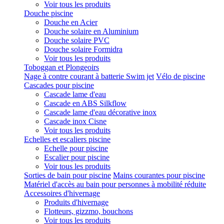
Voir tous les produits
Douche piscine
Douche en Acier
Douche solaire en Aluminium
Douche solaire PVC
Douche solaire Formidra
Voir tous les produits
Toboggan et Plongeoirs
Nage à contre courant à batterie Swim jet
Vélo de piscine
Cascades pour piscine
Cascade lame d'eau
Cascade en ABS Silkflow
Cascade lame d'eau décorative inox
Cascade inox Cisne
Voir tous les produits
Echelles et escaliers piscine
Echelle pour piscine
Escalier pour piscine
Voir tous les produits
Sorties de bain pour piscine
Mains courantes pour piscine
Matériel d'accès au bain pour personnes à mobilité réduite
Accessoires d'hivernage
Produits d'hivernage
Flotteurs, gizzmo, bouchons
Voir tous les produits