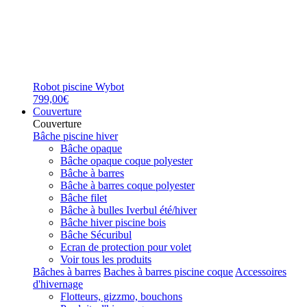
Robot piscine Wybot
799,00€
Couverture
Couverture
Bâche piscine hiver
Bâche opaque
Bâche opaque coque polyester
Bâche à barres
Bâche à barres coque polyester
Bâche filet
Bâche à bulles Iverbul été/hiver
Bâche hiver piscine bois
Bâche Sécuribul
Ecran de protection pour volet
Voir tous les produits
Bâches à barres
Baches à barres piscine coque
Accessoires
d'hivernage
Flotteurs, gizzmo, bouchons