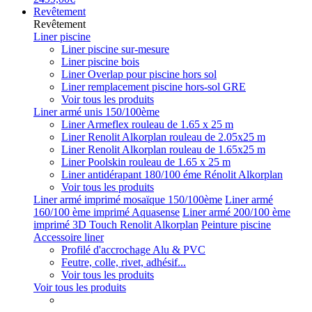
Revêtement
Revêtement
Liner piscine
Liner piscine sur-mesure
Liner piscine bois
Liner Overlap pour piscine hors sol
Liner remplacement piscine hors-sol GRE
Voir tous les produits
Liner armé unis 150/100ème
Liner Armeflex rouleau de 1.65 x 25 m
Liner Renolit Alkorplan rouleau de 2.05x25 m
Liner Renolit Alkorplan rouleau de 1.65x25 m
Liner Poolskin rouleau de 1.65 x 25 m
Liner antidérapant 180/100 éme Rénolit Alkorplan
Voir tous les produits
Liner armé imprimé mosaïque 150/100ème
Liner armé
160/100 ème imprimé Aquasense
Liner armé 200/100 ème
imprimé 3D Touch Renolit Alkorplan
Peinture piscine
Accessoire liner
Profilé d'accrochage Alu & PVC
Feutre, colle, rivet, adhésif...
Voir tous les produits
Voir tous les produits