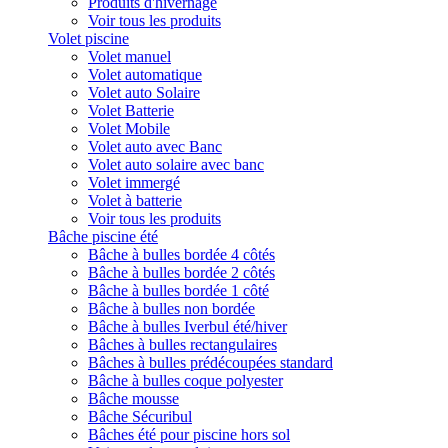
Produits d'hivernage
Voir tous les produits
Volet piscine
Volet manuel
Volet automatique
Volet auto Solaire
Volet Batterie
Volet Mobile
Volet auto avec Banc
Volet auto solaire avec banc
Volet immergé
Volet à batterie
Voir tous les produits
Bâche piscine été
Bâche à bulles bordée 4 côtés
Bâche à bulles bordée 2 côtés
Bâche à bulles bordée 1 côté
Bâche à bulles non bordée
Bâche à bulles Iverbul été/hiver
Bâches à bulles rectangulaires
Bâches à bulles prédécoupées standard
Bâche à bulles coque polyester
Bâche mousse
Bâche Sécuribul
Bâches été pour piscine hors sol