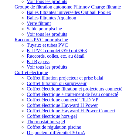
Voir tous les produits
Groupe de filtration autonome Filtrinov
Charge filtrante
Balles filtrantes universelles Optiball Poolex
Balles filtrantes Aqualoon
Verre filtrant
Sable pour piscine
Voir tous les produits
Raccords PVC pour piscine
Tuyaux et tubes PVC
Kit PVC complet Ø50 out Ø63
Raccords, colles, etc. au détail
Kit By-pass
Voir tous les produits
Coffret électrique
Coffret filtration projecteur et prise balai
Coffret filtration ou surpresseur
Coffret électrique filtration et projecteurs connecté
Coffret électrique + traitement de l'eau connecté
Coffret électrique connecté TILD VP
Coffret électrique Hayward H Power
Coffret électrique Hayward H Power Connect
Coffret électrique hors-gel
Thermostat hors-gel
Coffret de régulation piscine
Disjoncteur différentiel 30 mA