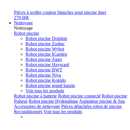
Pièces à sceller couleur blanches pour piscine liner
279,00€
Nettoyage
Nettoyage
Robot piscine
Robot piscine Dolphin
Robot piscine Zodiac
Robot piscine Wybot
Robot piscine IGarden
Robot piscine Aiper
Robot piscine Hayward
Robot piscine BWT
Robot piscine Niya
Robot piscine Kokido
Robot piscine grand bassin
Voir tous les produits
Robot piscine à batterie
Robot piscine connecté
Robot piscine
Pulseur
Robot piscine Hydraulique
Aspirateur piscine & Spa
Accessoires de nettoyage
Pièces détachées robot de piscine
Reconditionnés
Voir tous les produits