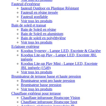
Fauteuil d'extérieur
fauteuil Outdoor en Plastique Résistant
Fauteuil en résine tressée
Fauteuil gonflable
Voir tous les produits
Bain de soleil et transat
Bain de Soleil en résine
Bain de Soleil en aluminium
Bain de soleil en polyéthylène
Voir tous les produits
Eclairage extérieur
Kooduu Synergy - Lampe LED, Enceinte & Glacière
Kooduu Lite-up Play - Lampe LED, Enceinte JBL
intégrée
Kooduu Lite-up Play Mini - Lampe LED, Enceinte
JBL intégrée (1549)
Voir tous les produits
Brumisateur de terrasse basse et haute pression
Brumisateur semi pro haute pression
Brumisateur basse pression
Voir tous les produits
Chauffage extérieur pour terrasse
Chauffage infrarouge Heatscope Vision
Chauffage infrarouge Heatscope Spot