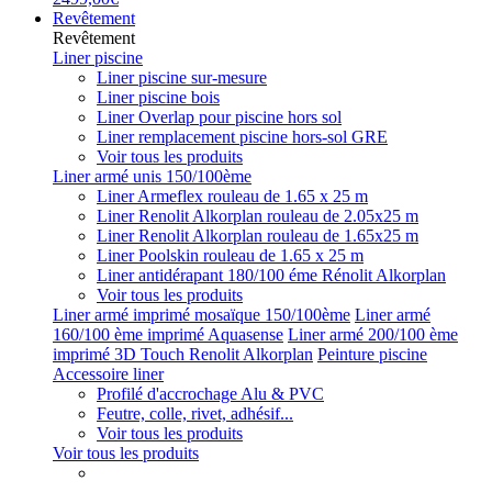
Revêtement
Revêtement
Liner piscine
Liner piscine sur-mesure
Liner piscine bois
Liner Overlap pour piscine hors sol
Liner remplacement piscine hors-sol GRE
Voir tous les produits
Liner armé unis 150/100ème
Liner Armeflex rouleau de 1.65 x 25 m
Liner Renolit Alkorplan rouleau de 2.05x25 m
Liner Renolit Alkorplan rouleau de 1.65x25 m
Liner Poolskin rouleau de 1.65 x 25 m
Liner antidérapant 180/100 éme Rénolit Alkorplan
Voir tous les produits
Liner armé imprimé mosaïque 150/100ème
Liner armé
160/100 ème imprimé Aquasense
Liner armé 200/100 ème
imprimé 3D Touch Renolit Alkorplan
Peinture piscine
Accessoire liner
Profilé d'accrochage Alu & PVC
Feutre, colle, rivet, adhésif...
Voir tous les produits
Voir tous les produits