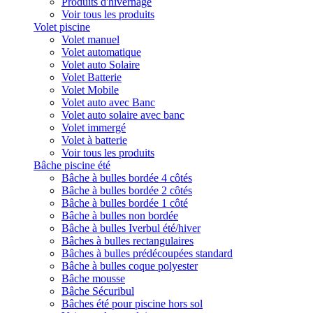
Produits d'hivernage
Voir tous les produits
Volet piscine
Volet manuel
Volet automatique
Volet auto Solaire
Volet Batterie
Volet Mobile
Volet auto avec Banc
Volet auto solaire avec banc
Volet immergé
Volet à batterie
Voir tous les produits
Bâche piscine été
Bâche à bulles bordée 4 côtés
Bâche à bulles bordée 2 côtés
Bâche à bulles bordée 1 côté
Bâche à bulles non bordée
Bâche à bulles Iverbul été/hiver
Bâches à bulles rectangulaires
Bâches à bulles prédécoupées standard
Bâche à bulles coque polyester
Bâche mousse
Bâche Sécuribul
Bâches été pour piscine hors sol