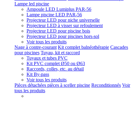
Lampe led piscine
Ampoule LED Lumiplus PAR-56
Lampe piscine LED PAR-56
Projecteur LED pour niche universelle
Projecteur LED à visser sur refoulement
Projecteur LED pour piscine bois
Projecteur LED pour piscines hors-sol
Voir tous les produits
Nage à contre-courant
Kit complet balnéothérapie
Cascades
pour piscines
Tuyau, kit et raccord
Tuyaux et tubes PVC
Kit PVC complet Ø50 ou Ø63
Raccords, colles, etc. au détail
Kit By-pass
Voir tous les produits
Pièces détachées pièces à sceller piscine
Reconditionnés
Voir
tous les produits