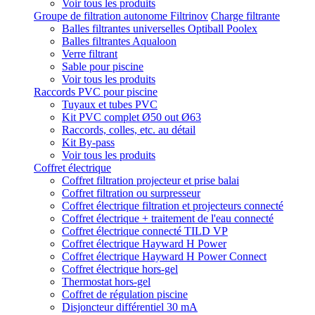
Voir tous les produits
Groupe de filtration autonome Filtrinov
Charge filtrante
Balles filtrantes universelles Optiball Poolex
Balles filtrantes Aqualoon
Verre filtrant
Sable pour piscine
Voir tous les produits
Raccords PVC pour piscine
Tuyaux et tubes PVC
Kit PVC complet Ø50 out Ø63
Raccords, colles, etc. au détail
Kit By-pass
Voir tous les produits
Coffret électrique
Coffret filtration projecteur et prise balai
Coffret filtration ou surpresseur
Coffret électrique filtration et projecteurs connecté
Coffret électrique + traitement de l'eau connecté
Coffret électrique connecté TILD VP
Coffret électrique Hayward H Power
Coffret électrique Hayward H Power Connect
Coffret électrique hors-gel
Thermostat hors-gel
Coffret de régulation piscine
Disjoncteur différentiel 30 mA