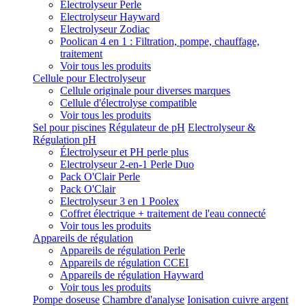
Electrolyseur Perle
Electrolyseur Hayward
Electrolyseur Zodiac
Poolican 4 en 1 : Filtration, pompe, chauffage,
traitement
Voir tous les produits
Cellule pour Electrolyseur
Cellule originale pour diverses marques
Cellule d'électrolyse compatible
Voir tous les produits
Sel pour piscines
Régulateur de pH
Electrolyseur &
Régulation pH
Électrolyseur et PH perle plus
Electrolyseur 2-en-1 Perle Duo
Pack O'Clair Perle
Pack O'Clair
Electrolyseur 3 en 1 Poolex
Coffret électrique + traitement de l'eau connecté
Voir tous les produits
Appareils de régulation
Appareils de régulation Perle
Appareils de régulation CCEI
Appareils de régulation Hayward
Voir tous les produits
Pompe doseuse
Chambre d'analyse
Ionisation cuivre argent