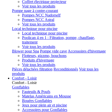
Coffret électrique projecteur
Voir tous les produits
Pompe nage à contre-courant
Pompes NCC Nadorself
Pompes NCC Astral
Voir tous les produits
Local technique pour piscine
Local technique pour piscine
Poolican 4 en 1 : Filtration, pompe, chauffage,
traitement
Voir tous les produits
Blower pour Spa
Pompe vide cave
Accessoires d'hivernage
Flotteurs, gizzmo, bouchons
Produits d'hivernage
Voir tous les produits
Pièces détachées filtration
Reconditionnés
Voir tous les
produits
Confort - Loisir
Confort - Loisir
Gonflables
Fauteuils & Poufs
Matelas Américains en Mousse
Bouées Gonflables
Jeux pour plein air et piscine
Accessoires pour Gonflables