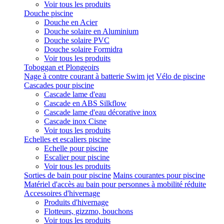
Voir tous les produits
Douche piscine
Douche en Acier
Douche solaire en Aluminium
Douche solaire PVC
Douche solaire Formidra
Voir tous les produits
Toboggan et Plongeoirs
Nage à contre courant à batterie Swim jet
Vélo de piscine
Cascades pour piscine
Cascade lame d'eau
Cascade en ABS Silkflow
Cascade lame d'eau décorative inox
Cascade inox Cisne
Voir tous les produits
Echelles et escaliers piscine
Echelle pour piscine
Escalier pour piscine
Voir tous les produits
Sorties de bain pour piscine
Mains courantes pour piscine
Matériel d'accès au bain pour personnes à mobilité réduite
Accessoires d'hivernage
Produits d'hivernage
Flotteurs, gizzmo, bouchons
Voir tous les produits