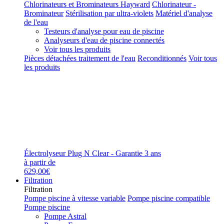
Chlorinateurs et Brominateurs Hayward
Chlorinateur -
Brominateur
Stérilisation par ultra-violets
Matériel d'analyse
de l'eau
Testeurs d'analyse pour eau de piscine
Analyseurs d'eau de piscine connectés
Voir tous les produits
Pièces détachées traitement de l'eau
Reconditionnés
Voir tous
les produits
Électrolyseur Plug N Clear - Garantie 3 ans
à partir de
629,00€
Filtration
Filtration
Pompe piscine à vitesse variable
Pompe piscine compatible
Pompe piscine
Pompe Astral