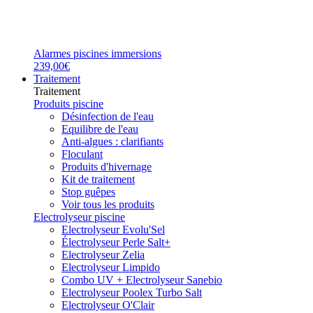
Alarmes piscines immersions
239,00€
Traitement
Traitement
Produits piscine
Désinfection de l'eau
Equilibre de l'eau
Anti-algues : clarifiants
Floculant
Produits d'hivernage
Kit de traitement
Stop guêpes
Voir tous les produits
Electrolyseur piscine
Electrolyseur Evolu'Sel
Électrolyseur Perle Salt+
Electrolyseur Zelia
Electrolyseur Limpido
Combo UV + Electrolyseur Sanebio
Electrolyseur Poolex Turbo Salt
Electrolyseur O'Clair