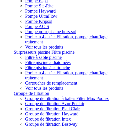
Pompe Espa
Pompe Sta-Rite
Pompe Hayward
Pompe UltraFlow
Pompe Kripsol
Pompe ACIS
Pompe pour piscine hors-sol
Poolican 4 en 1 : Filtration, pompe, chauffage,
traitement
Voir tous les produits
Surpresseurs piscine
Filtre piscine
Filtre à sable piscine
Filtre piscine à diatomées
Filtre piscine à cartouche
Poolican 4 en 1 : Filtration, pompe, chauffage,
traitement
Cartouches de remplacement
Voir tous les produits
Groupe de filtration
Groupe de filtration à balles Filter Max Poolex
Groupe de filtration Azur Pentair
Groupe de filtration Plati Clair
Groupe de filtration Hayward
Groupe de filtration Intex
Groupe de filtration Bestway