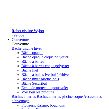
Robot piscine Wybot
799,00€
Couverture
Couverture
Bâche piscine hiver
Bâche opaque
Bâche opaque coque polyester
Bâche à barres
Bâche à barres coque polyester
Bâche filet
Bâche à bulles Iverbul été/hiver
Bâche hiver piscine bois
Bâche Sécuribul
Ecran de protection pour volet
Voir tous les produits
Bâches à barres
Baches à barres piscine coque
Accessoires
d'hivernage
Flotteurs, gizzmo, bouchons