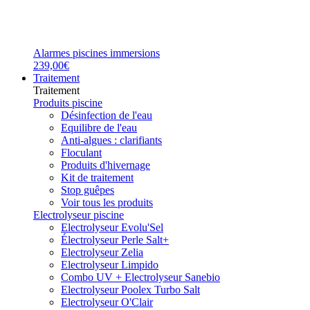
Alarmes piscines immersions
239,00€
Traitement
Traitement
Produits piscine
Désinfection de l'eau
Equilibre de l'eau
Anti-algues : clarifiants
Floculant
Produits d'hivernage
Kit de traitement
Stop guêpes
Voir tous les produits
Electrolyseur piscine
Electrolyseur Evolu'Sel
Électrolyseur Perle Salt+
Electrolyseur Zelia
Electrolyseur Limpido
Combo UV + Electrolyseur Sanebio
Electrolyseur Poolex Turbo Salt
Electrolyseur O'Clair