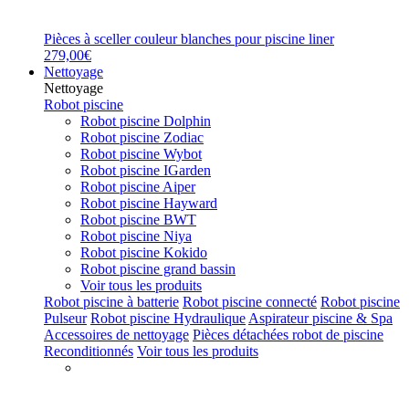
Pièces à sceller couleur blanches pour piscine liner
279,00€
Nettoyage
Nettoyage
Robot piscine
Robot piscine Dolphin
Robot piscine Zodiac
Robot piscine Wybot
Robot piscine IGarden
Robot piscine Aiper
Robot piscine Hayward
Robot piscine BWT
Robot piscine Niya
Robot piscine Kokido
Robot piscine grand bassin
Voir tous les produits
Robot piscine à batterie
Robot piscine connecté
Robot piscine
Pulseur
Robot piscine Hydraulique
Aspirateur piscine & Spa
Accessoires de nettoyage
Pièces détachées robot de piscine
Reconditionnés
Voir tous les produits