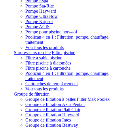
Pompe Espa
Pompe Sta-Rite
Pompe Hayward
Pompe UltraFlow
Pompe Kripsol
Pompe ACIS
Pompe pour piscine hors-sol
Poolican 4 en 1 : Filtration, pompe, chauffage,
traitement
Voir tous les produits
Surpresseurs piscine
Filtre piscine
Filtre à sable piscine
Filtre piscine à diatomées
Filtre piscine à cartouche
Poolican 4 en 1 : Filtration, pompe, chauffage,
traitement
Cartouches de remplacement
Voir tous les produits
Groupe de filtration
Groupe de filtration à balles Filter Max Poolex
Groupe de filtration Azur Pentair
Groupe de filtration Plati Clair
Groupe de filtration Hayward
Groupe de filtration Intex
Groupe de filtration Bestway