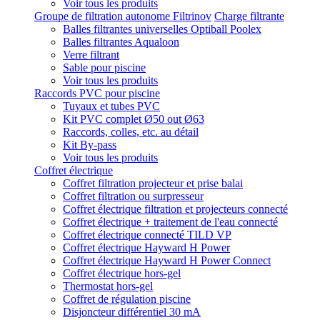
Voir tous les produits
Groupe de filtration autonome Filtrinov
Charge filtrante
Balles filtrantes universelles Optiball Poolex
Balles filtrantes Aqualoon
Verre filtrant
Sable pour piscine
Voir tous les produits
Raccords PVC pour piscine
Tuyaux et tubes PVC
Kit PVC complet Ø50 out Ø63
Raccords, colles, etc. au détail
Kit By-pass
Voir tous les produits
Coffret électrique
Coffret filtration projecteur et prise balai
Coffret filtration ou surpresseur
Coffret électrique filtration et projecteurs connecté
Coffret électrique + traitement de l'eau connecté
Coffret électrique connecté TILD VP
Coffret électrique Hayward H Power
Coffret électrique Hayward H Power Connect
Coffret électrique hors-gel
Thermostat hors-gel
Coffret de régulation piscine
Disjoncteur différentiel 30 mA