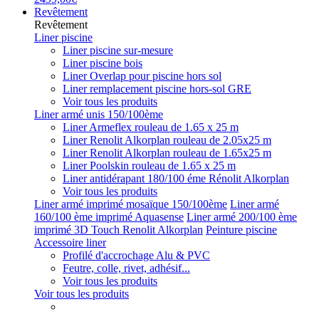
Revêtement
Revêtement
Liner piscine
Liner piscine sur-mesure
Liner piscine bois
Liner Overlap pour piscine hors sol
Liner remplacement piscine hors-sol GRE
Voir tous les produits
Liner armé unis 150/100ème
Liner Armeflex rouleau de 1.65 x 25 m
Liner Renolit Alkorplan rouleau de 2.05x25 m
Liner Renolit Alkorplan rouleau de 1.65x25 m
Liner Poolskin rouleau de 1.65 x 25 m
Liner antidérapant 180/100 éme Rénolit Alkorplan
Voir tous les produits
Liner armé imprimé mosaïque 150/100ème
Liner armé
160/100 ème imprimé Aquasense
Liner armé 200/100 ème
imprimé 3D Touch Renolit Alkorplan
Peinture piscine
Accessoire liner
Profilé d'accrochage Alu & PVC
Feutre, colle, rivet, adhésif...
Voir tous les produits
Voir tous les produits