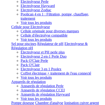
Electrolyseur Perle
Electrolyseur Hayward
Electrolyseur Zodiac
Poolican 4 en 1 : Filtration, pompe, chauffage,
traitement
Voir tous les produits
Cellule pour Electrolyseur
Cellule originale pour diverses marques
Cellule d'électrolyse compatible
Voir tous les produits
Sel pour piscines
Régulateur de pH
Electrolyseur &
Régulation pH
Électrolyseur et PH perle plus
Electrolyseur 2-en-1 Perle Duo
Pack O'Clair Perle
Pack O'Clair
Electrolyseur 3 en 1 Poolex
Coffret électrique + traitement de l'eau connecté
Voir tous les produits
Appareils de régulation
Appareils de régulation Perle
Appareils de régulation CCEI
Appareils de régulation Hayward
Voir tous les produits
Pompe doseuse
Chambre d'analyse
Ionisation cuivre argent