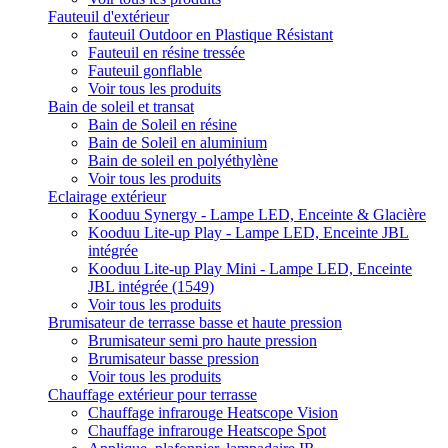
Fauteuil d'extérieur
fauteuil Outdoor en Plastique Résistant
Fauteuil en résine tressée
Fauteuil gonflable
Voir tous les produits
Bain de soleil et transat
Bain de Soleil en résine
Bain de Soleil en aluminium
Bain de soleil en polyéthylène
Voir tous les produits
Eclairage extérieur
Kooduu Synergy - Lampe LED, Enceinte & Glacière
Kooduu Lite-up Play - Lampe LED, Enceinte JBL
intégrée
Kooduu Lite-up Play Mini - Lampe LED, Enceinte
JBL intégrée (1549)
Voir tous les produits
Brumisateur de terrasse basse et haute pression
Brumisateur semi pro haute pression
Brumisateur basse pression
Voir tous les produits
Chauffage extérieur pour terrasse
Chauffage infrarouge Heatscope Vision
Chauffage infrarouge Heatscope Spot