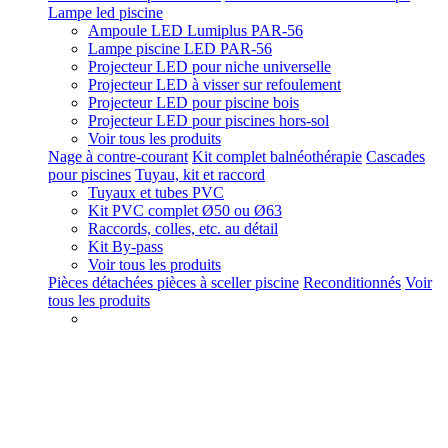
Lampe led piscine
Ampoule LED Lumiplus PAR-56
Lampe piscine LED PAR-56
Projecteur LED pour niche universelle
Projecteur LED à visser sur refoulement
Projecteur LED pour piscine bois
Projecteur LED pour piscines hors-sol
Voir tous les produits
Nage à contre-courant
Kit complet balnéothérapie
Cascades
pour piscines
Tuyau, kit et raccord
Tuyaux et tubes PVC
Kit PVC complet Ø50 ou Ø63
Raccords, colles, etc. au détail
Kit By-pass
Voir tous les produits
Pièces détachées pièces à sceller piscine
Reconditionnés
Voir
tous les produits