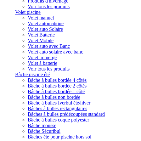
Produits d'hivernage
Voir tous les produits
Volet piscine
Volet manuel
Volet automatique
Volet auto Solaire
Volet Batterie
Volet Mobile
Volet auto avec Banc
Volet auto solaire avec banc
Volet immergé
Volet à batterie
Voir tous les produits
Bâche piscine été
Bâche à bulles bordée 4 côtés
Bâche à bulles bordée 2 côtés
Bâche à bulles bordée 1 côté
Bâche à bulles non bordée
Bâche à bulles Iverbul été/hiver
Bâches à bulles rectangulaires
Bâches à bulles prédécoupées standard
Bâche à bulles coque polyester
Bâche mousse
Bâche Sécuribul
Bâches été pour piscine hors sol