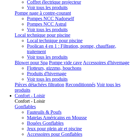
Coffret électrique projecteur
Voir tous les produits
Pompe nage à contre-courant
Pompes NCC Nadorself
Pompes NCC Astral
Voir tous les produits
Local technique pour piscine
Local technique pour piscine
Poolican 4 en 1 : Filtration, pompe, chauffage,
traitement
Voir tous les produits
Blower pour Spa
Pompe vide cave
Accessoires d'hivernage
Flotteurs, gizzmo, bouchons
Produits d'hivernage
Voir tous les produits
Pièces détachées filtration
Reconditionnés
Voir tous les
produits
Confort - Loisir
Confort - Loisir
Gonflables
Fauteuils & Poufs
Matelas Américains en Mousse
Bouées Gonflables
Jeux pour plein air et piscine
Accessoires pour Gonflables