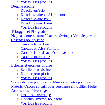
Voir tous les produits
Douche piscine
Douche en Acier
Douche solaire en Aluminium
Douche solaire PVC
Douche solaire Formidra
Voir tous les produits
Toboggan et Plongeoirs
Nage à contre courant à batterie Swim jet
Vélo de piscine
Cascades pour piscine
Cascade lame d'eau
Cascade en ABS Silkflow
Cascade lame d'eau décorative inox
Cascade inox Cisne
Voir tous les produits
Echelles et escaliers piscine
Echelle pour piscine
Escalier pour piscine
Voir tous les produits
Sorties de bain pour piscine
Mains courantes pour piscine
Matériel d'accès au bain pour personnes à mobilité réduite
Accessoires d'hivernage
Produits d'hivernage
Flotteurs, gizzmo, bouchons
Voir tous les produits