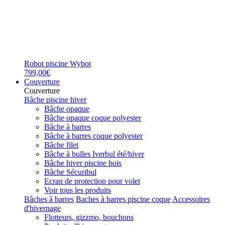
Robot piscine Wybot
799,00€
Couverture
Couverture
Bâche piscine hiver
Bâche opaque
Bâche opaque coque polyester
Bâche à barres
Bâche à barres coque polyester
Bâche filet
Bâche à bulles Iverbul été/hiver
Bâche hiver piscine bois
Bâche Sécuribul
Ecran de protection pour volet
Voir tous les produits
Bâches à barres
Baches à barres piscine coque
Accessoires
d'hivernage
Flotteurs, gizzmo, bouchons