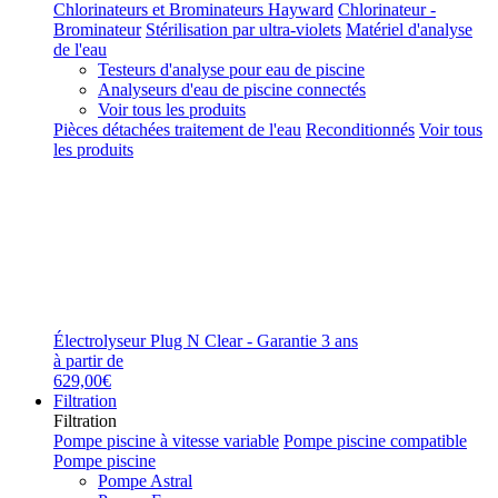
Chlorinateurs et Brominateurs Hayward
Chlorinateur -
Brominateur
Stérilisation par ultra-violets
Matériel d'analyse
de l'eau
Testeurs d'analyse pour eau de piscine
Analyseurs d'eau de piscine connectés
Voir tous les produits
Pièces détachées traitement de l'eau
Reconditionnés
Voir tous
les produits
Électrolyseur Plug N Clear - Garantie 3 ans
à partir de
629,00€
Filtration
Filtration
Pompe piscine à vitesse variable
Pompe piscine compatible
Pompe piscine
Pompe Astral