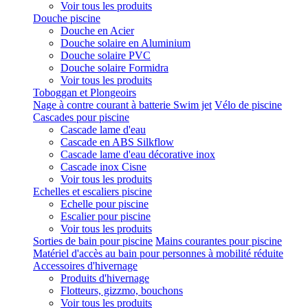
Voir tous les produits
Douche piscine
Douche en Acier
Douche solaire en Aluminium
Douche solaire PVC
Douche solaire Formidra
Voir tous les produits
Toboggan et Plongeoirs
Nage à contre courant à batterie Swim jet
Vélo de piscine
Cascades pour piscine
Cascade lame d'eau
Cascade en ABS Silkflow
Cascade lame d'eau décorative inox
Cascade inox Cisne
Voir tous les produits
Echelles et escaliers piscine
Echelle pour piscine
Escalier pour piscine
Voir tous les produits
Sorties de bain pour piscine
Mains courantes pour piscine
Matériel d'accès au bain pour personnes à mobilité réduite
Accessoires d'hivernage
Produits d'hivernage
Flotteurs, gizzmo, bouchons
Voir tous les produits