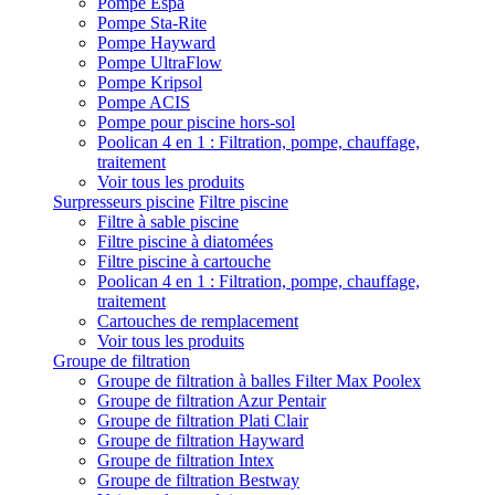
Pompe Espa
Pompe Sta-Rite
Pompe Hayward
Pompe UltraFlow
Pompe Kripsol
Pompe ACIS
Pompe pour piscine hors-sol
Poolican 4 en 1 : Filtration, pompe, chauffage,
traitement
Voir tous les produits
Surpresseurs piscine
Filtre piscine
Filtre à sable piscine
Filtre piscine à diatomées
Filtre piscine à cartouche
Poolican 4 en 1 : Filtration, pompe, chauffage,
traitement
Cartouches de remplacement
Voir tous les produits
Groupe de filtration
Groupe de filtration à balles Filter Max Poolex
Groupe de filtration Azur Pentair
Groupe de filtration Plati Clair
Groupe de filtration Hayward
Groupe de filtration Intex
Groupe de filtration Bestway