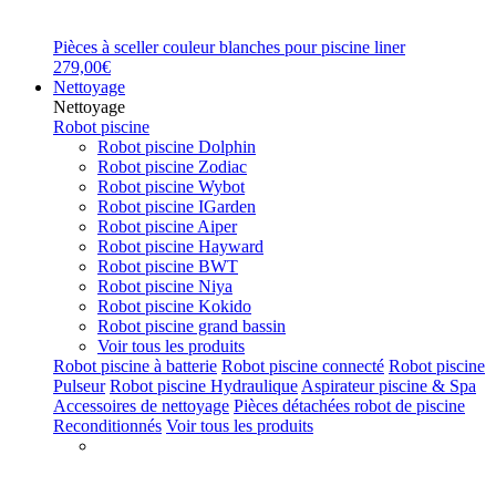
Pièces à sceller couleur blanches pour piscine liner
279,00€
Nettoyage
Nettoyage
Robot piscine
Robot piscine Dolphin
Robot piscine Zodiac
Robot piscine Wybot
Robot piscine IGarden
Robot piscine Aiper
Robot piscine Hayward
Robot piscine BWT
Robot piscine Niya
Robot piscine Kokido
Robot piscine grand bassin
Voir tous les produits
Robot piscine à batterie
Robot piscine connecté
Robot piscine
Pulseur
Robot piscine Hydraulique
Aspirateur piscine & Spa
Accessoires de nettoyage
Pièces détachées robot de piscine
Reconditionnés
Voir tous les produits