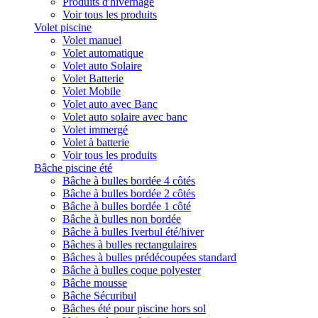
Produits d'hivernage
Voir tous les produits
Volet piscine
Volet manuel
Volet automatique
Volet auto Solaire
Volet Batterie
Volet Mobile
Volet auto avec Banc
Volet auto solaire avec banc
Volet immergé
Volet à batterie
Voir tous les produits
Bâche piscine été
Bâche à bulles bordée 4 côtés
Bâche à bulles bordée 2 côtés
Bâche à bulles bordée 1 côté
Bâche à bulles non bordée
Bâche à bulles Iverbul été/hiver
Bâches à bulles rectangulaires
Bâches à bulles prédécoupées standard
Bâche à bulles coque polyester
Bâche mousse
Bâche Sécuribul
Bâches été pour piscine hors sol