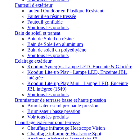
Fauteuil d'extérieur
fauteuil Outdoor en Plastique Résistant
Fauteuil en résine tressée
Fauteuil gonflable
Voir tous les produits
Bain de soleil et transat
Bain de Soleil en résine
Bain de Soleil en aluminium
Bain de soleil en polyéthylène
Voir tous les produits
Eclairage extérieur
Kooduu Synergy - Lampe LED, Enceinte & Glacière
Kooduu Lite-up Play - Lampe LED, Enceinte JBL
intégrée
Kooduu Lite-up Play Mini - Lampe LED, Enceinte
JBL intégrée (1549)
Voir tous les produits
Brumisateur de terrasse basse et haute pression
Brumisateur semi pro haute pression
Brumisateur basse pression
Voir tous les produits
Chauffage extérieur pour terrasse
Chauffage infrarouge Heatscope Vision
Chauffage infrarouge Heatscope Spot