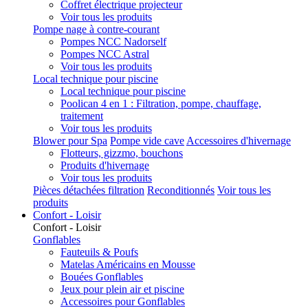
Coffret électrique projecteur
Voir tous les produits
Pompe nage à contre-courant
Pompes NCC Nadorself
Pompes NCC Astral
Voir tous les produits
Local technique pour piscine
Local technique pour piscine
Poolican 4 en 1 : Filtration, pompe, chauffage,
traitement
Voir tous les produits
Blower pour Spa
Pompe vide cave
Accessoires d'hivernage
Flotteurs, gizzmo, bouchons
Produits d'hivernage
Voir tous les produits
Pièces détachées filtration
Reconditionnés
Voir tous les
produits
Confort - Loisir
Confort - Loisir
Gonflables
Fauteuils & Poufs
Matelas Américains en Mousse
Bouées Gonflables
Jeux pour plein air et piscine
Accessoires pour Gonflables