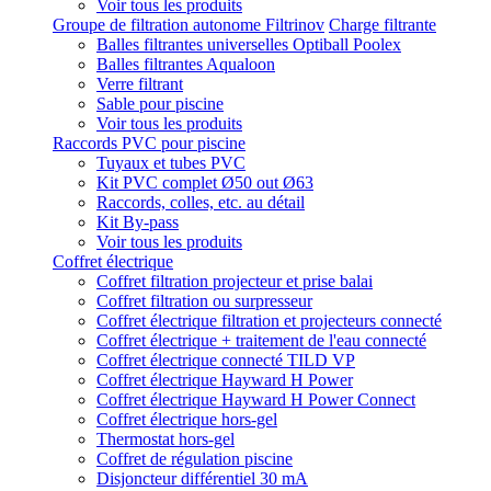
Voir tous les produits
Groupe de filtration autonome Filtrinov
Charge filtrante
Balles filtrantes universelles Optiball Poolex
Balles filtrantes Aqualoon
Verre filtrant
Sable pour piscine
Voir tous les produits
Raccords PVC pour piscine
Tuyaux et tubes PVC
Kit PVC complet Ø50 out Ø63
Raccords, colles, etc. au détail
Kit By-pass
Voir tous les produits
Coffret électrique
Coffret filtration projecteur et prise balai
Coffret filtration ou surpresseur
Coffret électrique filtration et projecteurs connecté
Coffret électrique + traitement de l'eau connecté
Coffret électrique connecté TILD VP
Coffret électrique Hayward H Power
Coffret électrique Hayward H Power Connect
Coffret électrique hors-gel
Thermostat hors-gel
Coffret de régulation piscine
Disjoncteur différentiel 30 mA