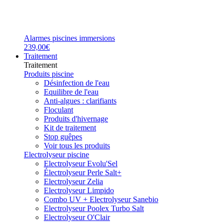
Alarmes piscines immersions
239,00€
Traitement
Traitement
Produits piscine
Désinfection de l'eau
Equilibre de l'eau
Anti-algues : clarifiants
Floculant
Produits d'hivernage
Kit de traitement
Stop guêpes
Voir tous les produits
Electrolyseur piscine
Electrolyseur Evolu'Sel
Électrolyseur Perle Salt+
Electrolyseur Zelia
Electrolyseur Limpido
Combo UV + Electrolyseur Sanebio
Electrolyseur Poolex Turbo Salt
Electrolyseur O'Clair