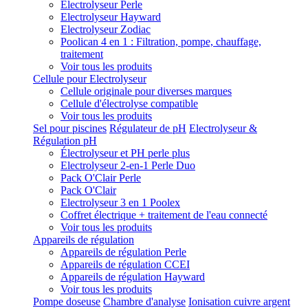
Electrolyseur Perle
Electrolyseur Hayward
Electrolyseur Zodiac
Poolican 4 en 1 : Filtration, pompe, chauffage,
traitement
Voir tous les produits
Cellule pour Electrolyseur
Cellule originale pour diverses marques
Cellule d'électrolyse compatible
Voir tous les produits
Sel pour piscines
Régulateur de pH
Electrolyseur &
Régulation pH
Électrolyseur et PH perle plus
Electrolyseur 2-en-1 Perle Duo
Pack O'Clair Perle
Pack O'Clair
Electrolyseur 3 en 1 Poolex
Coffret électrique + traitement de l'eau connecté
Voir tous les produits
Appareils de régulation
Appareils de régulation Perle
Appareils de régulation CCEI
Appareils de régulation Hayward
Voir tous les produits
Pompe doseuse
Chambre d'analyse
Ionisation cuivre argent