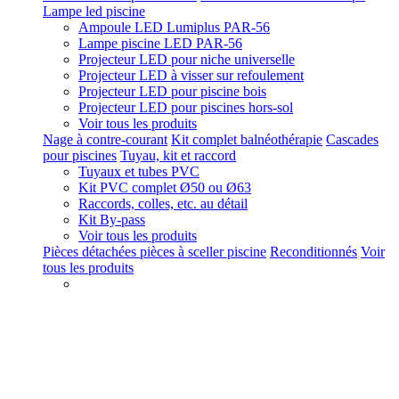
Lampe led piscine
Ampoule LED Lumiplus PAR-56
Lampe piscine LED PAR-56
Projecteur LED pour niche universelle
Projecteur LED à visser sur refoulement
Projecteur LED pour piscine bois
Projecteur LED pour piscines hors-sol
Voir tous les produits
Nage à contre-courant
Kit complet balnéothérapie
Cascades
pour piscines
Tuyau, kit et raccord
Tuyaux et tubes PVC
Kit PVC complet Ø50 ou Ø63
Raccords, colles, etc. au détail
Kit By-pass
Voir tous les produits
Pièces détachées pièces à sceller piscine
Reconditionnés
Voir
tous les produits