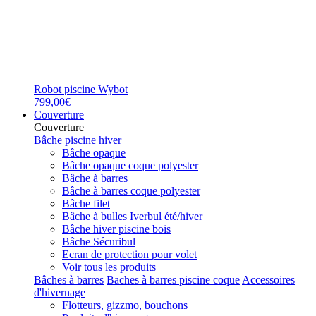
Robot piscine Wybot
799,00€
Couverture
Couverture
Bâche piscine hiver
Bâche opaque
Bâche opaque coque polyester
Bâche à barres
Bâche à barres coque polyester
Bâche filet
Bâche à bulles Iverbul été/hiver
Bâche hiver piscine bois
Bâche Sécuribul
Ecran de protection pour volet
Voir tous les produits
Bâches à barres
Baches à barres piscine coque
Accessoires
d'hivernage
Flotteurs, gizzmo, bouchons