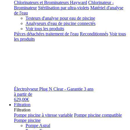
Chlorinateurs et Brominateurs Hayward
Chlorinateur -
Brominateur
Stérilisation par ultra-violets
Matériel d'analyse
de l'eau
Testeurs d'analyse pour eau de piscine
Analyseurs d'eau de piscine connectés
Voir tous les produits
Pièces détachées traitement de l'eau
Reconditionnés
Voir tous
les produits
Électrolyseur Plug N Clear - Garantie 3 ans
à partir de
629,00€
Filtration
Filtration
Pompe piscine à vitesse variable
Pompe piscine compatible
Pompe piscine
Pompe Astral