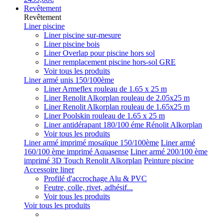
Revêtement
Revêtement
Liner piscine
Liner piscine sur-mesure
Liner piscine bois
Liner Overlap pour piscine hors sol
Liner remplacement piscine hors-sol GRE
Voir tous les produits
Liner armé unis 150/100ème
Liner Armeflex rouleau de 1.65 x 25 m
Liner Renolit Alkorplan rouleau de 2.05x25 m
Liner Renolit Alkorplan rouleau de 1.65x25 m
Liner Poolskin rouleau de 1.65 x 25 m
Liner antidérapant 180/100 éme Rénolit Alkorplan
Voir tous les produits
Liner armé imprimé mosaïque 150/100ème
Liner armé
160/100 ème imprimé Aquasense
Liner armé 200/100 ème
imprimé 3D Touch Renolit Alkorplan
Peinture piscine
Accessoire liner
Profilé d'accrochage Alu & PVC
Feutre, colle, rivet, adhésif...
Voir tous les produits
Voir tous les produits