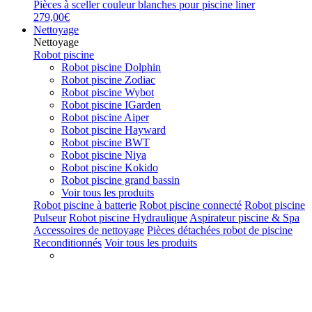
Pièces à sceller couleur blanches pour piscine liner
279,00€
Nettoyage
Nettoyage
Robot piscine
Robot piscine Dolphin
Robot piscine Zodiac
Robot piscine Wybot
Robot piscine IGarden
Robot piscine Aiper
Robot piscine Hayward
Robot piscine BWT
Robot piscine Niya
Robot piscine Kokido
Robot piscine grand bassin
Voir tous les produits
Robot piscine à batterie
Robot piscine connecté
Robot piscine
Pulseur
Robot piscine Hydraulique
Aspirateur piscine & Spa
Accessoires de nettoyage
Pièces détachées robot de piscine
Reconditionnés
Voir tous les produits