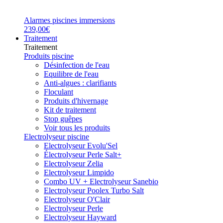
Alarmes piscines immersions
239,00€
Traitement
Traitement
Produits piscine
Désinfection de l'eau
Equilibre de l'eau
Anti-algues : clarifiants
Floculant
Produits d'hivernage
Kit de traitement
Stop guêpes
Voir tous les produits
Electrolyseur piscine
Electrolyseur Evolu'Sel
Électrolyseur Perle Salt+
Electrolyseur Zelia
Electrolyseur Limpido
Combo UV + Electrolyseur Sanebio
Electrolyseur Poolex Turbo Salt
Electrolyseur O'Clair
Electrolyseur Perle
Electrolyseur Hayward