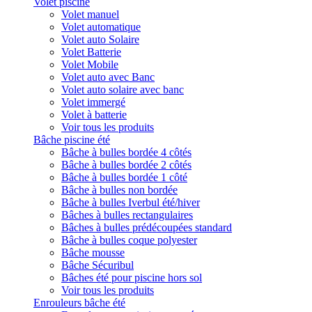
Volet piscine
Volet manuel
Volet automatique
Volet auto Solaire
Volet Batterie
Volet Mobile
Volet auto avec Banc
Volet auto solaire avec banc
Volet immergé
Volet à batterie
Voir tous les produits
Bâche piscine été
Bâche à bulles bordée 4 côtés
Bâche à bulles bordée 2 côtés
Bâche à bulles bordée 1 côté
Bâche à bulles non bordée
Bâche à bulles Iverbul été/hiver
Bâches à bulles rectangulaires
Bâches à bulles prédécoupées standard
Bâche à bulles coque polyester
Bâche mousse
Bâche Sécuribul
Bâches été pour piscine hors sol
Voir tous les produits
Enrouleurs bâche été