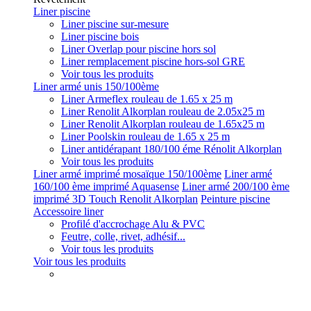
Liner piscine
Liner piscine sur-mesure
Liner piscine bois
Liner Overlap pour piscine hors sol
Liner remplacement piscine hors-sol GRE
Voir tous les produits
Liner armé unis 150/100ème
Liner Armeflex rouleau de 1.65 x 25 m
Liner Renolit Alkorplan rouleau de 2.05x25 m
Liner Renolit Alkorplan rouleau de 1.65x25 m
Liner Poolskin rouleau de 1.65 x 25 m
Liner antidérapant 180/100 éme Rénolit Alkorplan
Voir tous les produits
Liner armé imprimé mosaïque 150/100ème
Liner armé
160/100 ème imprimé Aquasense
Liner armé 200/100 ème
imprimé 3D Touch Renolit Alkorplan
Peinture piscine
Accessoire liner
Profilé d'accrochage Alu & PVC
Feutre, colle, rivet, adhésif...
Voir tous les produits
Voir tous les produits