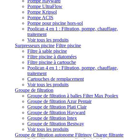
Pompe Hayward
Pompe UltraFlow
Pompe Kripsol
Pompe ACIS
Pompe pour piscine hors-sol
Poolican 4 en 1 : Filtration, pompe, chauffage,
traitement
Voir tous les produits
Surpresseurs piscine
Filtre piscine
Filtre à sable piscine
Filtre piscine à diatomées
Filtre piscine à cartouche
Poolican 4 en 1 : Filtration, pompe, chauffage,
traitement
Cartouches de remplacement
Voir tous les produits
Groupe de filtration
Groupe de filtration à balles Filter Max Poolex
Groupe de filtration Azur Pentair
Groupe de filtration Plati Clair
Groupe de filtration Hayward
Groupe de filtration Intex
Groupe de filtration Bestway
Voir tous les produits
Groupe de filtration autonome Filtrinov
Charge filtrante