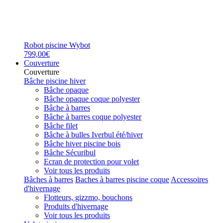
Robot piscine Wybot
799,00€
Couverture
Couverture
Bâche piscine hiver
Bâche opaque
Bâche opaque coque polyester
Bâche à barres
Bâche à barres coque polyester
Bâche filet
Bâche à bulles Iverbul été/hiver
Bâche hiver piscine bois
Bâche Sécuribul
Ecran de protection pour volet
Voir tous les produits
Bâches à barres
Baches à barres piscine coque
Accessoires
d'hivernage
Flotteurs, gizzmo, bouchons
Produits d'hivernage
Voir tous les produits