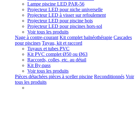
Lampe piscine LED PAR-56
Projecteur LED pour niche universelle
Projecteur LED à visser sur refoulement
Projecteur LED pour piscine bois
Projecteur LED pour piscines hors-sol
Voir tous les produits
Nage à contre-courant
Kit complet balnéothérapie
Cascades
pour piscines
Tuyau, kit et raccord
Tuyaux et tubes PVC
Kit PVC complet Ø50 ou Ø63
Raccords, colles, etc. au détail
Kit By-pass
Voir tous les produits
Pièces détachées pièces à sceller piscine
Reconditionnés
Voir
tous les produits