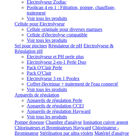
Electrolyseur Zodiac
Poolican 4 en 1 : Filtration, pompe, chauffage,
traitement
Voir tous les produits
Cellule pour Electrolyseur
Cellule originale pour diverses marques
Cellule d'électrolyse compatible
Voir tous les produits
Sel pour piscines
Régulateur de pH
Electrolyseur &
Régulation pH
Électrolyseur et PH perle plus
Electrolyseur 2-en-1 Perle Duo
Pack O'Clair Perle
Pack O'Clair
Electrolyseur 3 en 1 Poolex
Coffret électrique + traitement de l'eau connecté
Voir tous les produits
Appareils de régulation
Appareils de régulation Perle
Appareils de régulation CCEI
Appareils de régulation Hayward
Voir tous les produits
Pompe doseuse
Chambre d'analyse
Ionisation cuivre argent
Chlorinateurs et Brominateurs Hayward
Chlorinateur -
Brominateur
Stérilisation par ultra-violets
Matériel d'analyse