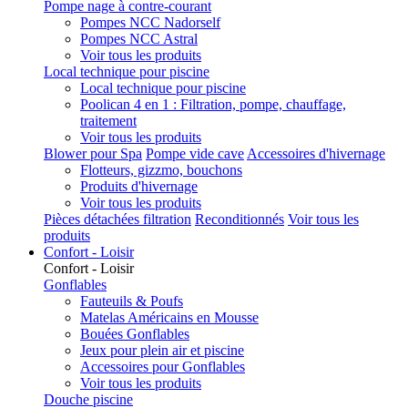
Pompe nage à contre-courant
Pompes NCC Nadorself
Pompes NCC Astral
Voir tous les produits
Local technique pour piscine
Local technique pour piscine
Poolican 4 en 1 : Filtration, pompe, chauffage,
traitement
Voir tous les produits
Blower pour Spa
Pompe vide cave
Accessoires d'hivernage
Flotteurs, gizzmo, bouchons
Produits d'hivernage
Voir tous les produits
Pièces détachées filtration
Reconditionnés
Voir tous les
produits
Confort - Loisir
Confort - Loisir
Gonflables
Fauteuils & Poufs
Matelas Américains en Mousse
Bouées Gonflables
Jeux pour plein air et piscine
Accessoires pour Gonflables
Voir tous les produits
Douche piscine