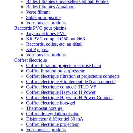
Balles filtrantes universelles Optiball Poolex
Balles filtrantes Aqualoon
Verre filtrant
Sable pour piscine
Voir tous les produits
Raccords PVC pour piscine
Tuyaux et tubes PVC
Kit PVC complet Ø50 out Ø63
Raccords, colles, etc. au détail
Kit By-pass
Voir tous les produits
Coffret électrique
Coffret filtration projecteur et prise balai
Coffret filtration ou surpresseur
Coffret électrique filtration et projecteurs connecté
Coffret électrique + traitement de l'eau connecté
Coffret électrique connecté TILD VP
Coffret électrique Hayward H Power
Coffret électrique Hayward H Power Connect
Coffret électrique hors-gel
Thermostat hors-gel
Coffret de régulation piscine
Disjoncteur différentiel 30 mA
Coffret électrique projecteur
Voir tous les produits