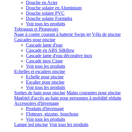
Douche en Acier
Douche solaire en Aluminium
Douche solaire PVC
Douche solaire Formidra
Voir tous les produits
Toboggan et Plongeoirs
Nage à contre courant à batterie Swim jet
Vélo de piscine
Cascades pour piscine
Cascade lame d'eau
Cascade en ABS Silkflow
Cascade lame d'eau décorative inox
Cascade inox Cisne
Voir tous les produits
Echelles et escaliers piscine
Echelle pour piscine
Escalier pour piscine
Voir tous les produits
Sorties de bain pour piscine
Mains courantes pour piscine
Matériel d'accès au bain pour personnes à mobilité réduite
Accessoires d'hivernage
Produits d'hivernage
Flotteurs, gizzmo, bouchons
Voir tous les produits
Lampe led piscine
Voir tous les produits