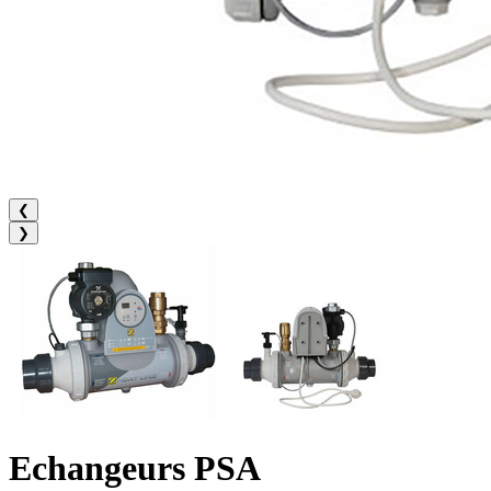
❮
❯
Echangeurs PSA