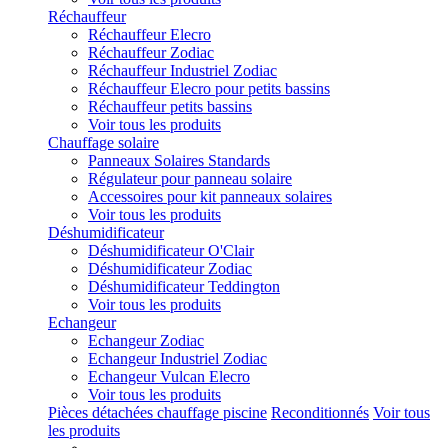
Réchauffeur
Réchauffeur Elecro
Réchauffeur Zodiac
Réchauffeur Industriel Zodiac
Réchauffeur Elecro pour petits bassins
Réchauffeur petits bassins
Voir tous les produits
Chauffage solaire
Panneaux Solaires Standards
Régulateur pour panneau solaire
Accessoires pour kit panneaux solaires
Voir tous les produits
Déshumidificateur
Déshumidificateur O'Clair
Déshumidificateur Zodiac
Déshumidificateur Teddington
Voir tous les produits
Echangeur
Echangeur Zodiac
Echangeur Industriel Zodiac
Echangeur Vulcan Elecro
Voir tous les produits
Pièces détachées chauffage piscine
Reconditionnés
Voir tous
les produits