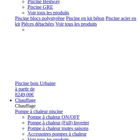
Piscine Bestway
Piscine GRE
Voir tous les produits
Piscine blocs polystyrène
Piscine en kit béton
Piscine acier en
kit
Pièces détachées
Voir tous les produits
Piscine bois Urbaine
à partir de
8249,00€
Chauffage
Chauffage
Pompe à chaleur piscine
Pompe à chaleur ON/OFF
Pompe à chaleur (Full) Inverter
Pompe à chaleur toutes saisons
Accessoires pompes à chaleur
Voir tous les produits