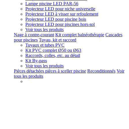
Lampe piscine LED PAR-56
Projecteur LED pour niche universelle
Projecteur LED à visser sur refoulement
Projecteur LED pour piscine bois
Projecteur LED pour piscines hors-sol
Voir tous les produits
Nage à contre-courant
Kit complet balnéothérapie
Cascades
pour piscines
Tuyau, kit et raccord
Tuyaux et tubes PVC
Kit PVC complet Ø50 ou Ø63
Raccords, colles, etc. au détail
Kit By-pass
Voir tous les produits
Pièces détachées pièces à sceller piscine
Reconditionnés
Voir
tous les produits