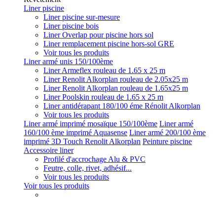
Liner piscine
Liner piscine sur-mesure
Liner piscine bois
Liner Overlap pour piscine hors sol
Liner remplacement piscine hors-sol GRE
Voir tous les produits
Liner armé unis 150/100ème
Liner Armeflex rouleau de 1.65 x 25 m
Liner Renolit Alkorplan rouleau de 2.05x25 m
Liner Renolit Alkorplan rouleau de 1.65x25 m
Liner Poolskin rouleau de 1.65 x 25 m
Liner antidérapant 180/100 éme Rénolit Alkorplan
Voir tous les produits
Liner armé imprimé mosaïque 150/100ème
Liner armé
160/100 ème imprimé Aquasense
Liner armé 200/100 ème
imprimé 3D Touch Renolit Alkorplan
Peinture piscine
Accessoire liner
Profilé d'accrochage Alu & PVC
Feutre, colle, rivet, adhésif...
Voir tous les produits
Voir tous les produits