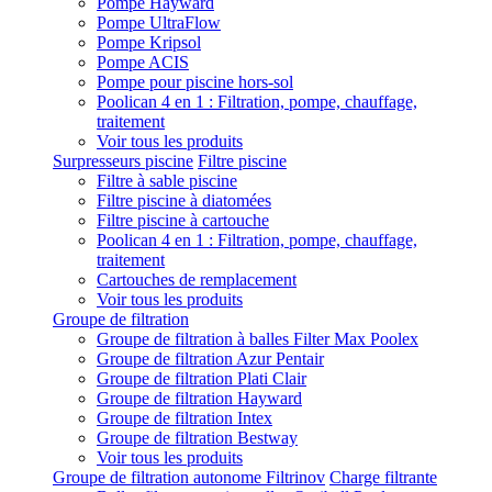
Pompe Hayward
Pompe UltraFlow
Pompe Kripsol
Pompe ACIS
Pompe pour piscine hors-sol
Poolican 4 en 1 : Filtration, pompe, chauffage,
traitement
Voir tous les produits
Surpresseurs piscine
Filtre piscine
Filtre à sable piscine
Filtre piscine à diatomées
Filtre piscine à cartouche
Poolican 4 en 1 : Filtration, pompe, chauffage,
traitement
Cartouches de remplacement
Voir tous les produits
Groupe de filtration
Groupe de filtration à balles Filter Max Poolex
Groupe de filtration Azur Pentair
Groupe de filtration Plati Clair
Groupe de filtration Hayward
Groupe de filtration Intex
Groupe de filtration Bestway
Voir tous les produits
Groupe de filtration autonome Filtrinov
Charge filtrante