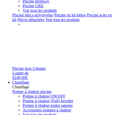
Piscine Bestway
Piscine GRE
Voir tous les produits
Piscine blocs polystyrène
Piscine en kit béton
Piscine acier en
kit
Pièces détachées
Voir tous les produits
Piscine bois Urbaine
à partir de
8249,00€
Chauffage
Chauffage
Pompe à chaleur piscine
Pompe à chaleur ON/OFF
Pompe à chaleur (Full) Inverter
Pompe à chaleur toutes saisons
Accessoires pompes à chaleur
Voir tous les produits