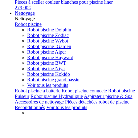
Pièces à sceller couleur blanches pour piscine liner
279,00€
Nettoyage
Nettoyage
Robot piscine
Robot piscine Dolphin
Robot piscine Zodiac
Robot piscine Wybot
Robot piscine IGarden
Robot piscine Aiper
Robot piscine Hayward
Robot piscine BWT
Robot piscine Niya
Robot piscine Kokido
Robot piscine grand bassin
Voir tous les produits
Robot piscine à batterie
Robot piscine connecté
Robot piscine
Pulseur
Robot piscine Hydraulique
Aspirateur piscine & Spa
Accessoires de nettoyage
Pièces détachées robot de piscine
Reconditionnés
Voir tous les produits