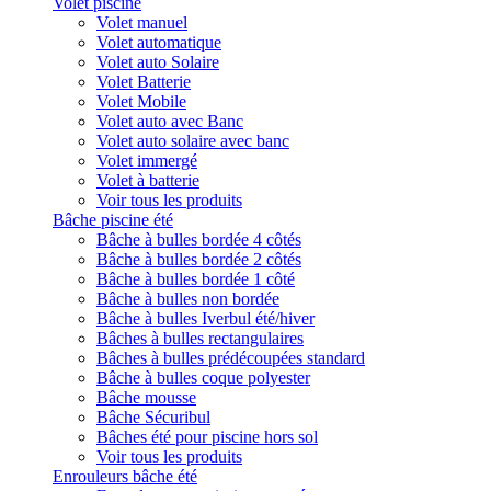
Volet piscine
Volet manuel
Volet automatique
Volet auto Solaire
Volet Batterie
Volet Mobile
Volet auto avec Banc
Volet auto solaire avec banc
Volet immergé
Volet à batterie
Voir tous les produits
Bâche piscine été
Bâche à bulles bordée 4 côtés
Bâche à bulles bordée 2 côtés
Bâche à bulles bordée 1 côté
Bâche à bulles non bordée
Bâche à bulles Iverbul été/hiver
Bâches à bulles rectangulaires
Bâches à bulles prédécoupées standard
Bâche à bulles coque polyester
Bâche mousse
Bâche Sécuribul
Bâches été pour piscine hors sol
Voir tous les produits
Enrouleurs bâche été