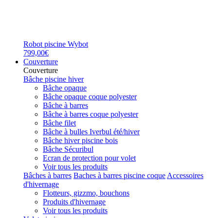
Robot piscine Wybot
799,00€
Couverture
Couverture
Bâche piscine hiver
Bâche opaque
Bâche opaque coque polyester
Bâche à barres
Bâche à barres coque polyester
Bâche filet
Bâche à bulles Iverbul été/hiver
Bâche hiver piscine bois
Bâche Sécuribul
Ecran de protection pour volet
Voir tous les produits
Bâches à barres
Baches à barres piscine coque
Accessoires
d'hivernage
Flotteurs, gizzmo, bouchons
Produits d'hivernage
Voir tous les produits