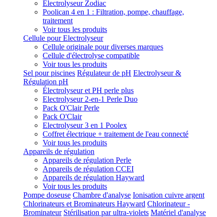
Electrolyseur Zodiac
Poolican 4 en 1 : Filtration, pompe, chauffage,
traitement
Voir tous les produits
Cellule pour Electrolyseur
Cellule originale pour diverses marques
Cellule d'électrolyse compatible
Voir tous les produits
Sel pour piscines
Régulateur de pH
Electrolyseur &
Régulation pH
Électrolyseur et PH perle plus
Electrolyseur 2-en-1 Perle Duo
Pack O'Clair Perle
Pack O'Clair
Electrolyseur 3 en 1 Poolex
Coffret électrique + traitement de l'eau connecté
Voir tous les produits
Appareils de régulation
Appareils de régulation Perle
Appareils de régulation CCEI
Appareils de régulation Hayward
Voir tous les produits
Pompe doseuse
Chambre d'analyse
Ionisation cuivre argent
Chlorinateurs et Brominateurs Hayward
Chlorinateur -
Brominateur
Stérilisation par ultra-violets
Matériel d'analyse