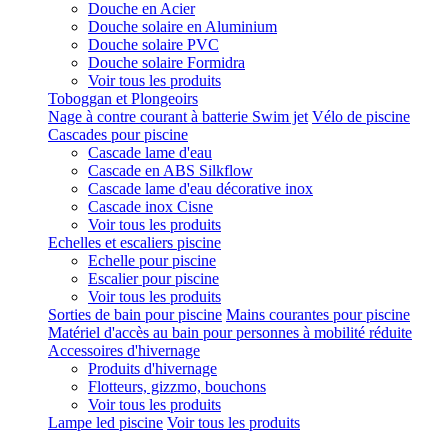
Douche en Acier
Douche solaire en Aluminium
Douche solaire PVC
Douche solaire Formidra
Voir tous les produits
Toboggan et Plongeoirs
Nage à contre courant à batterie Swim jet
Vélo de piscine
Cascades pour piscine
Cascade lame d'eau
Cascade en ABS Silkflow
Cascade lame d'eau décorative inox
Cascade inox Cisne
Voir tous les produits
Echelles et escaliers piscine
Echelle pour piscine
Escalier pour piscine
Voir tous les produits
Sorties de bain pour piscine
Mains courantes pour piscine
Matériel d'accès au bain pour personnes à mobilité réduite
Accessoires d'hivernage
Produits d'hivernage
Flotteurs, gizzmo, bouchons
Voir tous les produits
Lampe led piscine
Voir tous les produits