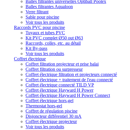
Balles filtrantes universelles Optiball Poolex
Balles filtrantes Aqualoon
Verre filtrant
Sable pour piscine
Voir tous les produits
Raccords PVC pour piscine
Tuyaux et tubes PVC
Kit PVC complet Ø50 out Ø63
Raccords, colles, etc. au détail
Kit By-pass
Voir tous les produits
Coffret électrique
Coffret filtration projecteur et prise balai
Coffret filtration ou surpresseur
Coffret électrique filtration et projecteurs connecté
Coffret électrique + traitement de l'eau connecté
Coffret électrique connecté TILD VP
Coffret électrique Hayward H Power
Coffret électrique Hayward H Power Connect
Coffret électrique hors-gel
Thermostat hors-gel
Coffret de régulation piscine
Disjoncteur différentiel 30 mA
Coffret électrique projecteur
Voir tous les produits