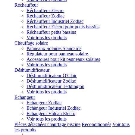
Réchauffeur
Réchauffeur Elecro
Réchauffeur Zodiac
Réchauffeur Industriel Zodiac
Réchauffeur Elecro pour petits bassins
Réchauffeur petits bassins
Voir tous les produits
Chauffage solaire
Panneaux Solaires Standards
Régulateur pour panneau solaire
Accessoires pour kit panneaux solaires
Voir tous les produits
Déshumidificateur
Déshumidificateur O'Clair
Déshumidificateur Zodiac
Déshumidificateur Teddington
Voir tous les produits
Echangeur
Echangeur Zodiac
Echangeur Industriel Zodiac
Echangeur Vulcan Elecro
Voir tous les produits
Pièces détachées chauffage piscine
Reconditionnés
Voir tous
les produits