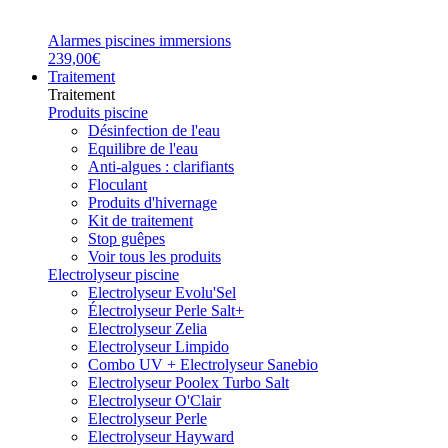
Alarmes piscines immersions
239,00€
Traitement
Traitement
Produits piscine
Désinfection de l'eau
Equilibre de l'eau
Anti-algues : clarifiants
Floculant
Produits d'hivernage
Kit de traitement
Stop guêpes
Voir tous les produits
Electrolyseur piscine
Electrolyseur Evolu'Sel
Électrolyseur Perle Salt+
Electrolyseur Zelia
Electrolyseur Limpido
Combo UV + Electrolyseur Sanebio
Electrolyseur Poolex Turbo Salt
Electrolyseur O'Clair
Electrolyseur Perle
Electrolyseur Hayward