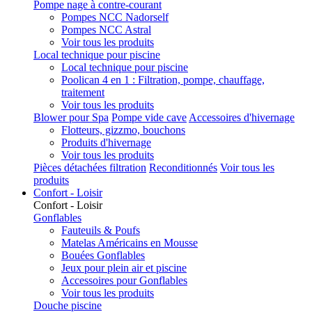
Pompe nage à contre-courant
Pompes NCC Nadorself
Pompes NCC Astral
Voir tous les produits
Local technique pour piscine
Local technique pour piscine
Poolican 4 en 1 : Filtration, pompe, chauffage,
traitement
Voir tous les produits
Blower pour Spa
Pompe vide cave
Accessoires d'hivernage
Flotteurs, gizzmo, bouchons
Produits d'hivernage
Voir tous les produits
Pièces détachées filtration
Reconditionnés
Voir tous les
produits
Confort - Loisir
Confort - Loisir
Gonflables
Fauteuils & Poufs
Matelas Américains en Mousse
Bouées Gonflables
Jeux pour plein air et piscine
Accessoires pour Gonflables
Voir tous les produits
Douche piscine