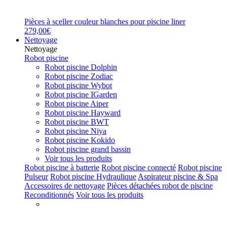
Pièces à sceller couleur blanches pour piscine liner
279,00€
Nettoyage
Nettoyage
Robot piscine
Robot piscine Dolphin
Robot piscine Zodiac
Robot piscine Wybot
Robot piscine IGarden
Robot piscine Aiper
Robot piscine Hayward
Robot piscine BWT
Robot piscine Niya
Robot piscine Kokido
Robot piscine grand bassin
Voir tous les produits
Robot piscine à batterie
Robot piscine connecté
Robot piscine
Pulseur
Robot piscine Hydraulique
Aspirateur piscine & Spa
Accessoires de nettoyage
Pièces détachées robot de piscine
Reconditionnés
Voir tous les produits