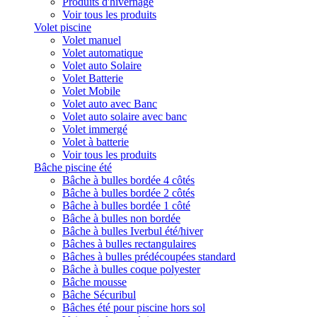
Produits d'hivernage
Voir tous les produits
Volet piscine
Volet manuel
Volet automatique
Volet auto Solaire
Volet Batterie
Volet Mobile
Volet auto avec Banc
Volet auto solaire avec banc
Volet immergé
Volet à batterie
Voir tous les produits
Bâche piscine été
Bâche à bulles bordée 4 côtés
Bâche à bulles bordée 2 côtés
Bâche à bulles bordée 1 côté
Bâche à bulles non bordée
Bâche à bulles Iverbul été/hiver
Bâches à bulles rectangulaires
Bâches à bulles prédécoupées standard
Bâche à bulles coque polyester
Bâche mousse
Bâche Sécuribul
Bâches été pour piscine hors sol