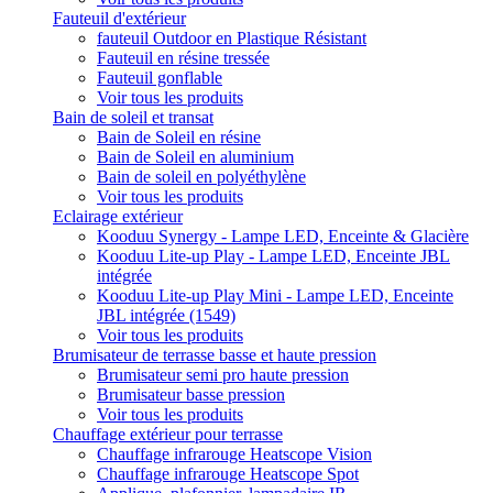
Fauteuil d'extérieur
fauteuil Outdoor en Plastique Résistant
Fauteuil en résine tressée
Fauteuil gonflable
Voir tous les produits
Bain de soleil et transat
Bain de Soleil en résine
Bain de Soleil en aluminium
Bain de soleil en polyéthylène
Voir tous les produits
Eclairage extérieur
Kooduu Synergy - Lampe LED, Enceinte & Glacière
Kooduu Lite-up Play - Lampe LED, Enceinte JBL
intégrée
Kooduu Lite-up Play Mini - Lampe LED, Enceinte
JBL intégrée (1549)
Voir tous les produits
Brumisateur de terrasse basse et haute pression
Brumisateur semi pro haute pression
Brumisateur basse pression
Voir tous les produits
Chauffage extérieur pour terrasse
Chauffage infrarouge Heatscope Vision
Chauffage infrarouge Heatscope Spot