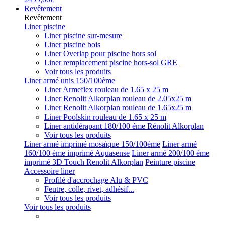
Revêtement
Revêtement
Liner piscine
Liner piscine sur-mesure
Liner piscine bois
Liner Overlap pour piscine hors sol
Liner remplacement piscine hors-sol GRE
Voir tous les produits
Liner armé unis 150/100ème
Liner Armeflex rouleau de 1.65 x 25 m
Liner Renolit Alkorplan rouleau de 2.05x25 m
Liner Renolit Alkorplan rouleau de 1.65x25 m
Liner Poolskin rouleau de 1.65 x 25 m
Liner antidérapant 180/100 éme Rénolit Alkorplan
Voir tous les produits
Liner armé imprimé mosaïque 150/100ème
Liner armé
160/100 ème imprimé Aquasense
Liner armé 200/100 ème
imprimé 3D Touch Renolit Alkorplan
Peinture piscine
Accessoire liner
Profilé d'accrochage Alu & PVC
Feutre, colle, rivet, adhésif...
Voir tous les produits
Voir tous les produits