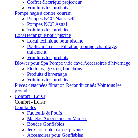
Coffret électrique projecteur
Voir tous les produits
Pompe nage à contre-courant
Pompes NCC Nadorself
Pompes NCC Astral
Voir tous les produits
Local technique pour piscine
Local technique pour piscine
Poolican 4 en 1 : Filtration, pompe, chauffage,
traitement
Voir tous les produits
Blower pour Spa
Pompe vide cave
Accessoires d'hivernage
Flotteurs, gizzmo, bouchons
Produits d'hivernage
Voir tous les produits
Pièces détachées filtration
Reconditionnés
Voir tous les
produits
Confort - Loisir
Confort - Loisir
Gonflables
Fauteuils & Poufs
Matelas Américains en Mousse
Bouées Gonflables
Jeux pour plein air et piscine
Accessoires pour Gonflables