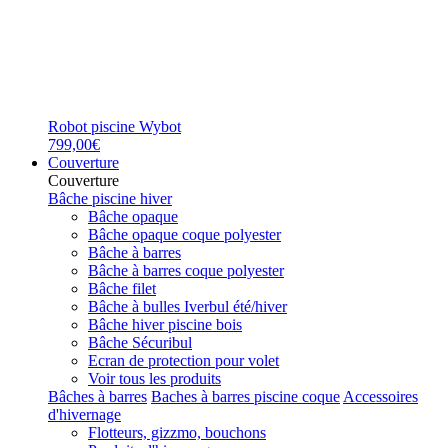
Robot piscine Wybot
799,00€
Couverture
Couverture
Bâche piscine hiver
Bâche opaque
Bâche opaque coque polyester
Bâche à barres
Bâche à barres coque polyester
Bâche filet
Bâche à bulles Iverbul été/hiver
Bâche hiver piscine bois
Bâche Sécuribul
Ecran de protection pour volet
Voir tous les produits
Bâches à barres
Baches à barres piscine coque
Accessoires
d'hivernage
Flotteurs, gizzmo, bouchons