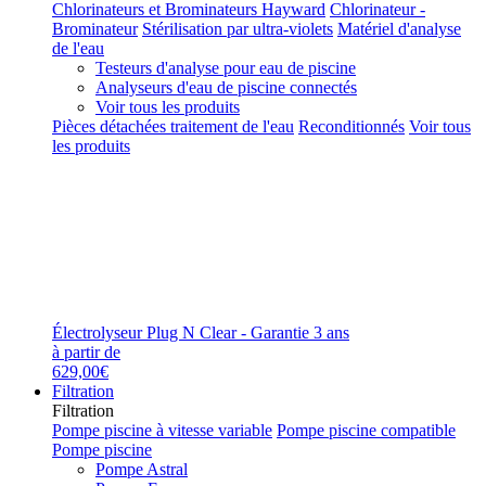
Chlorinateurs et Brominateurs Hayward
Chlorinateur -
Brominateur
Stérilisation par ultra-violets
Matériel d'analyse
de l'eau
Testeurs d'analyse pour eau de piscine
Analyseurs d'eau de piscine connectés
Voir tous les produits
Pièces détachées traitement de l'eau
Reconditionnés
Voir tous
les produits
Électrolyseur Plug N Clear - Garantie 3 ans
à partir de
629,00€
Filtration
Filtration
Pompe piscine à vitesse variable
Pompe piscine compatible
Pompe piscine
Pompe Astral