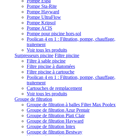
Pompe Espa
Pompe Sta-Rite
Pompe Hayward
Pompe UltraFlow
Pompe Kripsol
Pompe ACIS
Pompe pour piscine hors-sol
Poolican 4 en 1 : Filtration, pompe, chauffage,
traitement
Voir tous les produits
Surpresseurs piscine
Filtre piscine
Filtre à sable piscine
Filtre piscine à diatomées
Filtre piscine à cartouche
Poolican 4 en 1 : Filtration, pompe, chauffage,
traitement
Cartouches de remplacement
Voir tous les produits
Groupe de filtration
Groupe de filtration à balles Filter Max Poolex
Groupe de filtration Azur Pentair
Groupe de filtration Plati Clair
Groupe de filtration Hayward
Groupe de filtration Intex
Groupe de filtration Bestway