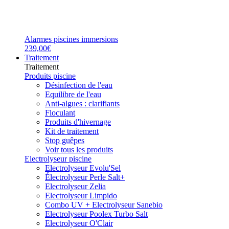
Alarmes piscines immersions
239,00€
Traitement
Traitement
Produits piscine
Désinfection de l'eau
Equilibre de l'eau
Anti-algues : clarifiants
Floculant
Produits d'hivernage
Kit de traitement
Stop guêpes
Voir tous les produits
Electrolyseur piscine
Electrolyseur Evolu'Sel
Électrolyseur Perle Salt+
Electrolyseur Zelia
Electrolyseur Limpido
Combo UV + Electrolyseur Sanebio
Electrolyseur Poolex Turbo Salt
Electrolyseur O'Clair