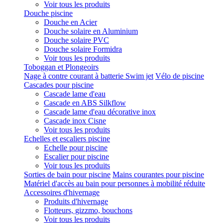
Voir tous les produits
Douche piscine
Douche en Acier
Douche solaire en Aluminium
Douche solaire PVC
Douche solaire Formidra
Voir tous les produits
Toboggan et Plongeoirs
Nage à contre courant à batterie Swim jet
Vélo de piscine
Cascades pour piscine
Cascade lame d'eau
Cascade en ABS Silkflow
Cascade lame d'eau décorative inox
Cascade inox Cisne
Voir tous les produits
Echelles et escaliers piscine
Echelle pour piscine
Escalier pour piscine
Voir tous les produits
Sorties de bain pour piscine
Mains courantes pour piscine
Matériel d'accès au bain pour personnes à mobilité réduite
Accessoires d'hivernage
Produits d'hivernage
Flotteurs, gizzmo, bouchons
Voir tous les produits