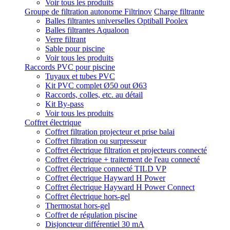
Voir tous les produits
Groupe de filtration autonome Filtrinov
Charge filtrante
Balles filtrantes universelles Optiball Poolex
Balles filtrantes Aqualoon
Verre filtrant
Sable pour piscine
Voir tous les produits
Raccords PVC pour piscine
Tuyaux et tubes PVC
Kit PVC complet Ø50 out Ø63
Raccords, colles, etc. au détail
Kit By-pass
Voir tous les produits
Coffret électrique
Coffret filtration projecteur et prise balai
Coffret filtration ou surpresseur
Coffret électrique filtration et projecteurs connecté
Coffret électrique + traitement de l'eau connecté
Coffret électrique connecté TILD VP
Coffret électrique Hayward H Power
Coffret électrique Hayward H Power Connect
Coffret électrique hors-gel
Thermostat hors-gel
Coffret de régulation piscine
Disjoncteur différentiel 30 mA