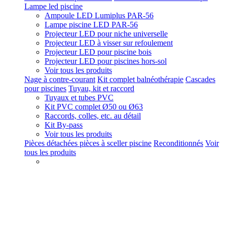
Lampe led piscine
Ampoule LED Lumiplus PAR-56
Lampe piscine LED PAR-56
Projecteur LED pour niche universelle
Projecteur LED à visser sur refoulement
Projecteur LED pour piscine bois
Projecteur LED pour piscines hors-sol
Voir tous les produits
Nage à contre-courant
Kit complet balnéothérapie
Cascades
pour piscines
Tuyau, kit et raccord
Tuyaux et tubes PVC
Kit PVC complet Ø50 ou Ø63
Raccords, colles, etc. au détail
Kit By-pass
Voir tous les produits
Pièces détachées pièces à sceller piscine
Reconditionnés
Voir
tous les produits