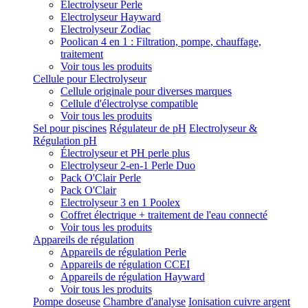
Electrolyseur Perle
Electrolyseur Hayward
Electrolyseur Zodiac
Poolican 4 en 1 : Filtration, pompe, chauffage,
traitement
Voir tous les produits
Cellule pour Electrolyseur
Cellule originale pour diverses marques
Cellule d'électrolyse compatible
Voir tous les produits
Sel pour piscines
Régulateur de pH
Electrolyseur &
Régulation pH
Électrolyseur et PH perle plus
Electrolyseur 2-en-1 Perle Duo
Pack O'Clair Perle
Pack O'Clair
Electrolyseur 3 en 1 Poolex
Coffret électrique + traitement de l'eau connecté
Voir tous les produits
Appareils de régulation
Appareils de régulation Perle
Appareils de régulation CCEI
Appareils de régulation Hayward
Voir tous les produits
Pompe doseuse
Chambre d'analyse
Ionisation cuivre argent