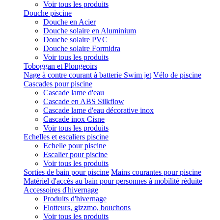
Voir tous les produits
Douche piscine
Douche en Acier
Douche solaire en Aluminium
Douche solaire PVC
Douche solaire Formidra
Voir tous les produits
Toboggan et Plongeoirs
Nage à contre courant à batterie Swim jet
Vélo de piscine
Cascades pour piscine
Cascade lame d'eau
Cascade en ABS Silkflow
Cascade lame d'eau décorative inox
Cascade inox Cisne
Voir tous les produits
Echelles et escaliers piscine
Echelle pour piscine
Escalier pour piscine
Voir tous les produits
Sorties de bain pour piscine
Mains courantes pour piscine
Matériel d'accès au bain pour personnes à mobilité réduite
Accessoires d'hivernage
Produits d'hivernage
Flotteurs, gizzmo, bouchons
Voir tous les produits