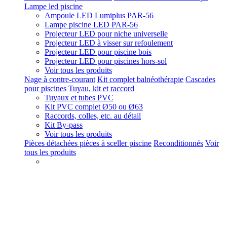
Lampe led piscine
Ampoule LED Lumiplus PAR-56
Lampe piscine LED PAR-56
Projecteur LED pour niche universelle
Projecteur LED à visser sur refoulement
Projecteur LED pour piscine bois
Projecteur LED pour piscines hors-sol
Voir tous les produits
Nage à contre-courant
Kit complet balnéothérapie
Cascades
pour piscines
Tuyau, kit et raccord
Tuyaux et tubes PVC
Kit PVC complet Ø50 ou Ø63
Raccords, colles, etc. au détail
Kit By-pass
Voir tous les produits
Pièces détachées pièces à sceller piscine
Reconditionnés
Voir
tous les produits