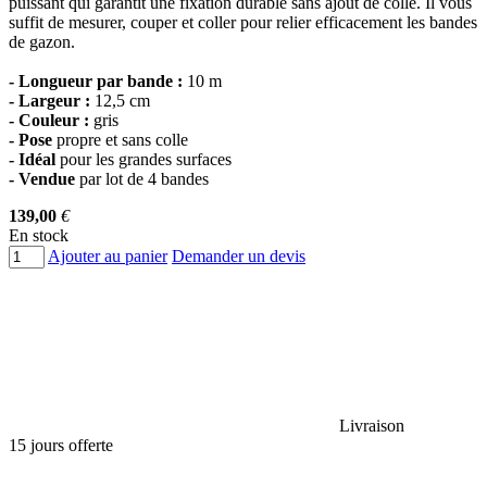
puissant qui garantit une fixation durable sans ajout de colle. Il vous
suffit de mesurer, couper et coller pour relier efficacement les bandes
de gazon.
- Longueur par bande :
10 m
- Largeur :
12,5 cm
- Couleur :
gris
- Pose
propre et sans colle
- Idéal
pour les grandes surfaces
- Vendue
par lot de 4 bandes
139,00
€
En stock
Ajouter au panier
Demander un devis
Livraison
15 jours offerte