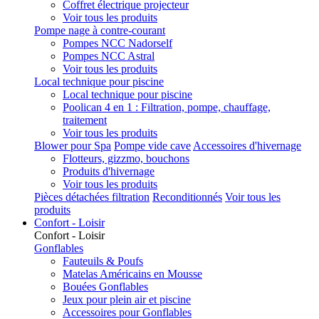
Coffret électrique projecteur
Voir tous les produits
Pompe nage à contre-courant
Pompes NCC Nadorself
Pompes NCC Astral
Voir tous les produits
Local technique pour piscine
Local technique pour piscine
Poolican 4 en 1 : Filtration, pompe, chauffage,
traitement
Voir tous les produits
Blower pour Spa
Pompe vide cave
Accessoires d'hivernage
Flotteurs, gizzmo, bouchons
Produits d'hivernage
Voir tous les produits
Pièces détachées filtration
Reconditionnés
Voir tous les
produits
Confort - Loisir
Confort - Loisir
Gonflables
Fauteuils & Poufs
Matelas Américains en Mousse
Bouées Gonflables
Jeux pour plein air et piscine
Accessoires pour Gonflables