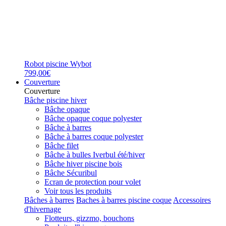
Robot piscine Wybot
799,00€
Couverture
Couverture
Bâche piscine hiver
Bâche opaque
Bâche opaque coque polyester
Bâche à barres
Bâche à barres coque polyester
Bâche filet
Bâche à bulles Iverbul été/hiver
Bâche hiver piscine bois
Bâche Sécuribul
Ecran de protection pour volet
Voir tous les produits
Bâches à barres
Baches à barres piscine coque
Accessoires
d'hivernage
Flotteurs, gizzmo, bouchons