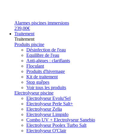
Alarmes piscines immersions
239,00€
Traitement
Traitement
Produits piscine
Désinfection de l'eau
Equilibre de l'eau
Anti-algues : clarifiants
Floculant
Produits d'hivernage
Kit de traitement
Stop guêpes
Voir tous les produits
Electrolyseur piscine
Electrolyseur Evolu'Sel
Électrolyseur Perle Salt+
Electrolyseur Zelia
Electrolyseur Limpido
Combo UV + Electrolyseur Sanebio
Electrolyseur Poolex Turbo Salt
Electrolyseur O'Clair