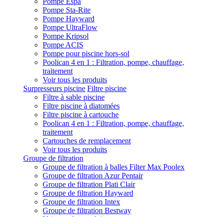
Pompe Espa
Pompe Sta-Rite
Pompe Hayward
Pompe UltraFlow
Pompe Kripsol
Pompe ACIS
Pompe pour piscine hors-sol
Poolican 4 en 1 : Filtration, pompe, chauffage,
traitement
Voir tous les produits
Surpresseurs piscine
Filtre piscine
Filtre à sable piscine
Filtre piscine à diatomées
Filtre piscine à cartouche
Poolican 4 en 1 : Filtration, pompe, chauffage,
traitement
Cartouches de remplacement
Voir tous les produits
Groupe de filtration
Groupe de filtration à balles Filter Max Poolex
Groupe de filtration Azur Pentair
Groupe de filtration Plati Clair
Groupe de filtration Hayward
Groupe de filtration Intex
Groupe de filtration Bestway