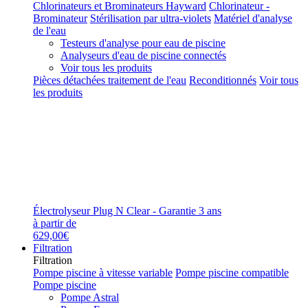
Chlorinateurs et Brominateurs Hayward
Chlorinateur -
Brominateur
Stérilisation par ultra-violets
Matériel d'analyse
de l'eau
Testeurs d'analyse pour eau de piscine
Analyseurs d'eau de piscine connectés
Voir tous les produits
Pièces détachées traitement de l'eau
Reconditionnés
Voir tous
les produits
Électrolyseur Plug N Clear - Garantie 3 ans
à partir de
629,00€
Filtration
Filtration
Pompe piscine à vitesse variable
Pompe piscine compatible
Pompe piscine
Pompe Astral