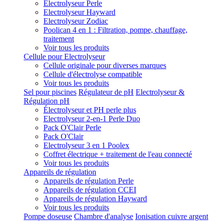
Electrolyseur Perle
Electrolyseur Hayward
Electrolyseur Zodiac
Poolican 4 en 1 : Filtration, pompe, chauffage,
traitement
Voir tous les produits
Cellule pour Electrolyseur
Cellule originale pour diverses marques
Cellule d'électrolyse compatible
Voir tous les produits
Sel pour piscines
Régulateur de pH
Electrolyseur &
Régulation pH
Électrolyseur et PH perle plus
Electrolyseur 2-en-1 Perle Duo
Pack O'Clair Perle
Pack O'Clair
Electrolyseur 3 en 1 Poolex
Coffret électrique + traitement de l'eau connecté
Voir tous les produits
Appareils de régulation
Appareils de régulation Perle
Appareils de régulation CCEI
Appareils de régulation Hayward
Voir tous les produits
Pompe doseuse
Chambre d'analyse
Ionisation cuivre argent