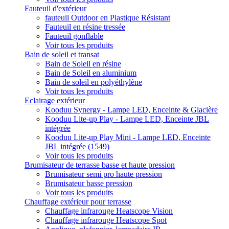
Fauteuil d'extérieur
fauteuil Outdoor en Plastique Résistant
Fauteuil en résine tressée
Fauteuil gonflable
Voir tous les produits
Bain de soleil et transat
Bain de Soleil en résine
Bain de Soleil en aluminium
Bain de soleil en polyéthylène
Voir tous les produits
Eclairage extérieur
Kooduu Synergy - Lampe LED, Enceinte & Glacière
Kooduu Lite-up Play - Lampe LED, Enceinte JBL
intégrée
Kooduu Lite-up Play Mini - Lampe LED, Enceinte
JBL intégrée (1549)
Voir tous les produits
Brumisateur de terrasse basse et haute pression
Brumisateur semi pro haute pression
Brumisateur basse pression
Voir tous les produits
Chauffage extérieur pour terrasse
Chauffage infrarouge Heatscope Vision
Chauffage infrarouge Heatscope Spot