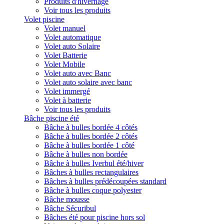
Produits d'hivernage
Voir tous les produits
Volet piscine
Volet manuel
Volet automatique
Volet auto Solaire
Volet Batterie
Volet Mobile
Volet auto avec Banc
Volet auto solaire avec banc
Volet immergé
Volet à batterie
Voir tous les produits
Bâche piscine été
Bâche à bulles bordée 4 côtés
Bâche à bulles bordée 2 côtés
Bâche à bulles bordée 1 côté
Bâche à bulles non bordée
Bâche à bulles Iverbul été/hiver
Bâches à bulles rectangulaires
Bâches à bulles prédécoupées standard
Bâche à bulles coque polyester
Bâche mousse
Bâche Sécuribul
Bâches été pour piscine hors sol