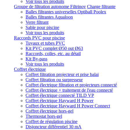
Voir tous les produits
Groupe de filtration autonome Filtrinov
Charge filtrante
Balles filtrantes universelles Optiball Poolex
Balles filtrantes Aqualoon
Verre filtrant
Sable pour piscine
Voir tous les produits
Raccords PVC pour piscine
Tuyaux et tubes PVC
Kit PVC complet Ø50 out Ø63
Raccords, colles, etc. au détail
Kit By-pass
Voir tous les produits
Coffret électrique
Coffret filtration projecteur et prise balai
Coffret filtration ou surpresseur
Coffret électrique filtration et projecteurs connecté
Coffret électrique + traitement de l'eau connecté
Coffret électrique connecté TILD VP
Coffret électrique Hayward H Power
Coffret électrique Hayward H Power Connect
Coffret électrique hors-gel
Thermostat hors-gel
Coffret de régulation piscine
Disjoncteur différentiel 30 mA