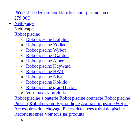
Pièces à sceller couleur blanches pour piscine liner
279,00€
Nettoyage
Nettoyage
Robot piscine
Robot piscine Dolphin
Robot piscine Zodiac
Robot piscine Wybot
Robot piscine IGarden
Robot piscine Aiper
Robot piscine Hayward
Robot piscine BWT
Robot piscine Niya
Robot piscine Kokido
Robot piscine grand bassin
Voir tous les produits
Robot piscine à batterie
Robot piscine connecté
Robot piscine
Pulseur
Robot piscine Hydraulique
Aspirateur piscine & Spa
Accessoires de nettoyage
Pièces détachées robot de piscine
Reconditionnés
Voir tous les produits