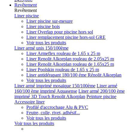
Revêtement
Revêtement
Liner piscine
Liner piscine sur-mesure
Liner piscine bois
Liner Overlap pour piscine hors sol
Liner remplacement piscine hors-sol GRE
Voir tous les produits
Liner armé unis 150/100ème
Liner Armeflex rouleau de 1.65 x 25 m
Liner Renolit Alkorplan rouleau de 2.05x25 m
Liner Renolit Alkorplan rouleau de 1.65x25 m
Liner Poolskin rouleau de 1.65 x 25 m
Liner antidérapant 180/100 éme Rénolit Alkorplan
Voir tous les produits
Liner armé imprimé mosaïque 150/100ème
Liner armé
160/100 ème imprimé Aquasense
Liner armé 200/100 ème
imprimé 3D Touch Renolit Alkorplan
Peinture piscine
Accessoire liner
Profilé d'accrochage Alu & PVC
Feutre, colle, rivet, adhésif...
Voir tous les produits
Voir tous les produits