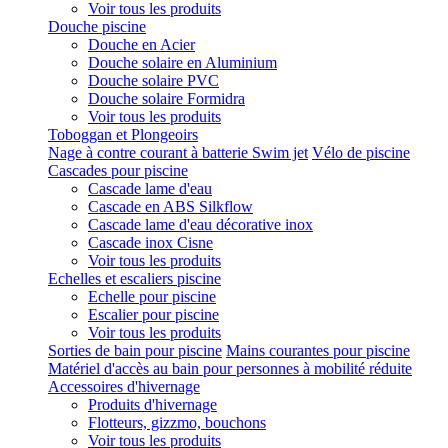
Voir tous les produits
Douche piscine
Douche en Acier
Douche solaire en Aluminium
Douche solaire PVC
Douche solaire Formidra
Voir tous les produits
Toboggan et Plongeoirs
Nage à contre courant à batterie Swim jet
Vélo de piscine
Cascades pour piscine
Cascade lame d'eau
Cascade en ABS Silkflow
Cascade lame d'eau décorative inox
Cascade inox Cisne
Voir tous les produits
Echelles et escaliers piscine
Echelle pour piscine
Escalier pour piscine
Voir tous les produits
Sorties de bain pour piscine
Mains courantes pour piscine
Matériel d'accès au bain pour personnes à mobilité réduite
Accessoires d'hivernage
Produits d'hivernage
Flotteurs, gizzmo, bouchons
Voir tous les produits