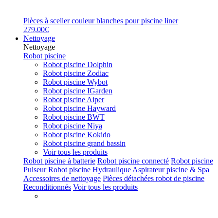
Pièces à sceller couleur blanches pour piscine liner
279,00€
Nettoyage
Nettoyage
Robot piscine
Robot piscine Dolphin
Robot piscine Zodiac
Robot piscine Wybot
Robot piscine IGarden
Robot piscine Aiper
Robot piscine Hayward
Robot piscine BWT
Robot piscine Niya
Robot piscine Kokido
Robot piscine grand bassin
Voir tous les produits
Robot piscine à batterie
Robot piscine connecté
Robot piscine
Pulseur
Robot piscine Hydraulique
Aspirateur piscine & Spa
Accessoires de nettoyage
Pièces détachées robot de piscine
Reconditionnés
Voir tous les produits