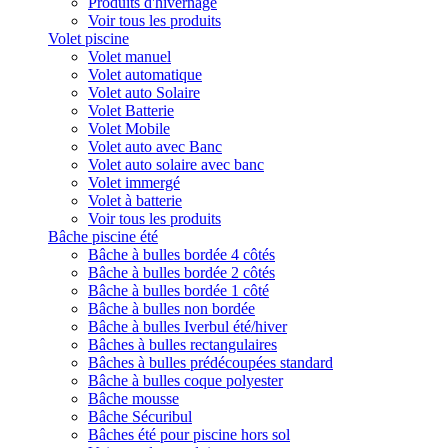
Produits d'hivernage
Voir tous les produits
Volet piscine
Volet manuel
Volet automatique
Volet auto Solaire
Volet Batterie
Volet Mobile
Volet auto avec Banc
Volet auto solaire avec banc
Volet immergé
Volet à batterie
Voir tous les produits
Bâche piscine été
Bâche à bulles bordée 4 côtés
Bâche à bulles bordée 2 côtés
Bâche à bulles bordée 1 côté
Bâche à bulles non bordée
Bâche à bulles Iverbul été/hiver
Bâches à bulles rectangulaires
Bâches à bulles prédécoupées standard
Bâche à bulles coque polyester
Bâche mousse
Bâche Sécuribul
Bâches été pour piscine hors sol