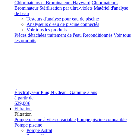
Chlorinateurs et Brominateurs Hayward
Chlorinateur -
Brominateur
Stérilisation par ultra-violets
Matériel d'analyse
de l'eau
Testeurs d'analyse pour eau de piscine
Analyseurs d'eau de piscine connectés
Voir tous les produits
Pièces détachées traitement de l'eau
Reconditionnés
Voir tous
les produits
Électrolyseur Plug N Clear - Garantie 3 ans
à partir de
629,00€
Filtration
Filtration
Pompe piscine à vitesse variable
Pompe piscine compatible
Pompe piscine
Pompe Astral