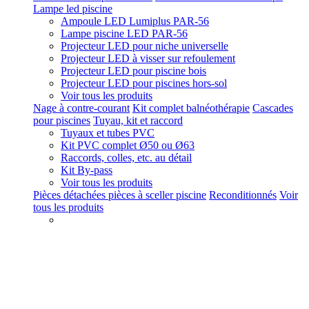
Lampe led piscine
Ampoule LED Lumiplus PAR-56
Lampe piscine LED PAR-56
Projecteur LED pour niche universelle
Projecteur LED à visser sur refoulement
Projecteur LED pour piscine bois
Projecteur LED pour piscines hors-sol
Voir tous les produits
Nage à contre-courant
Kit complet balnéothérapie
Cascades
pour piscines
Tuyau, kit et raccord
Tuyaux et tubes PVC
Kit PVC complet Ø50 ou Ø63
Raccords, colles, etc. au détail
Kit By-pass
Voir tous les produits
Pièces détachées pièces à sceller piscine
Reconditionnés
Voir
tous les produits