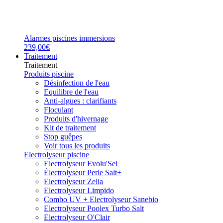
Alarmes piscines immersions
239,00€
Traitement
Traitement
Produits piscine
Désinfection de l'eau
Equilibre de l'eau
Anti-algues : clarifiants
Floculant
Produits d'hivernage
Kit de traitement
Stop guêpes
Voir tous les produits
Electrolyseur piscine
Electrolyseur Evolu'Sel
Électrolyseur Perle Salt+
Electrolyseur Zelia
Electrolyseur Limpido
Combo UV + Electrolyseur Sanebio
Electrolyseur Poolex Turbo Salt
Electrolyseur O'Clair