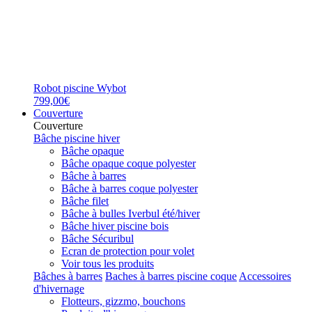
Robot piscine Wybot
799,00€
Couverture
Couverture
Bâche piscine hiver
Bâche opaque
Bâche opaque coque polyester
Bâche à barres
Bâche à barres coque polyester
Bâche filet
Bâche à bulles Iverbul été/hiver
Bâche hiver piscine bois
Bâche Sécuribul
Ecran de protection pour volet
Voir tous les produits
Bâches à barres
Baches à barres piscine coque
Accessoires
d'hivernage
Flotteurs, gizzmo, bouchons