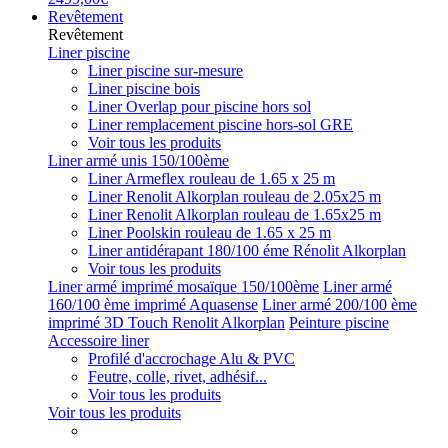
Revêtement
Revêtement
Liner piscine
Liner piscine sur-mesure
Liner piscine bois
Liner Overlap pour piscine hors sol
Liner remplacement piscine hors-sol GRE
Voir tous les produits
Liner armé unis 150/100ème
Liner Armeflex rouleau de 1.65 x 25 m
Liner Renolit Alkorplan rouleau de 2.05x25 m
Liner Renolit Alkorplan rouleau de 1.65x25 m
Liner Poolskin rouleau de 1.65 x 25 m
Liner antidérapant 180/100 éme Rénolit Alkorplan
Voir tous les produits
Liner armé imprimé mosaïque 150/100ème
Liner armé
160/100 ème imprimé Aquasense
Liner armé 200/100 ème
imprimé 3D Touch Renolit Alkorplan
Peinture piscine
Accessoire liner
Profilé d'accrochage Alu & PVC
Feutre, colle, rivet, adhésif...
Voir tous les produits
Voir tous les produits