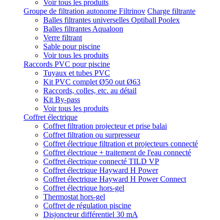
Voir tous les produits
Groupe de filtration autonome Filtrinov
Charge filtrante
Balles filtrantes universelles Optiball Poolex
Balles filtrantes Aqualoon
Verre filtrant
Sable pour piscine
Voir tous les produits
Raccords PVC pour piscine
Tuyaux et tubes PVC
Kit PVC complet Ø50 out Ø63
Raccords, colles, etc. au détail
Kit By-pass
Voir tous les produits
Coffret électrique
Coffret filtration projecteur et prise balai
Coffret filtration ou surpresseur
Coffret électrique filtration et projecteurs connecté
Coffret électrique + traitement de l'eau connecté
Coffret électrique connecté TILD VP
Coffret électrique Hayward H Power
Coffret électrique Hayward H Power Connect
Coffret électrique hors-gel
Thermostat hors-gel
Coffret de régulation piscine
Disjoncteur différentiel 30 mA