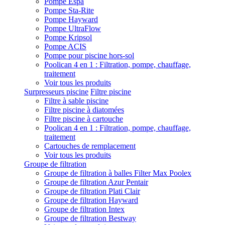
Pompe Espa
Pompe Sta-Rite
Pompe Hayward
Pompe UltraFlow
Pompe Kripsol
Pompe ACIS
Pompe pour piscine hors-sol
Poolican 4 en 1 : Filtration, pompe, chauffage,
traitement
Voir tous les produits
Surpresseurs piscine
Filtre piscine
Filtre à sable piscine
Filtre piscine à diatomées
Filtre piscine à cartouche
Poolican 4 en 1 : Filtration, pompe, chauffage,
traitement
Cartouches de remplacement
Voir tous les produits
Groupe de filtration
Groupe de filtration à balles Filter Max Poolex
Groupe de filtration Azur Pentair
Groupe de filtration Plati Clair
Groupe de filtration Hayward
Groupe de filtration Intex
Groupe de filtration Bestway