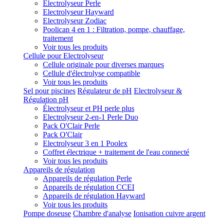
Electrolyseur Perle
Electrolyseur Hayward
Electrolyseur Zodiac
Poolican 4 en 1 : Filtration, pompe, chauffage,
traitement
Voir tous les produits
Cellule pour Electrolyseur
Cellule originale pour diverses marques
Cellule d'électrolyse compatible
Voir tous les produits
Sel pour piscines
Régulateur de pH
Electrolyseur &
Régulation pH
Électrolyseur et PH perle plus
Electrolyseur 2-en-1 Perle Duo
Pack O'Clair Perle
Pack O'Clair
Electrolyseur 3 en 1 Poolex
Coffret électrique + traitement de l'eau connecté
Voir tous les produits
Appareils de régulation
Appareils de régulation Perle
Appareils de régulation CCEI
Appareils de régulation Hayward
Voir tous les produits
Pompe doseuse
Chambre d'analyse
Ionisation cuivre argent