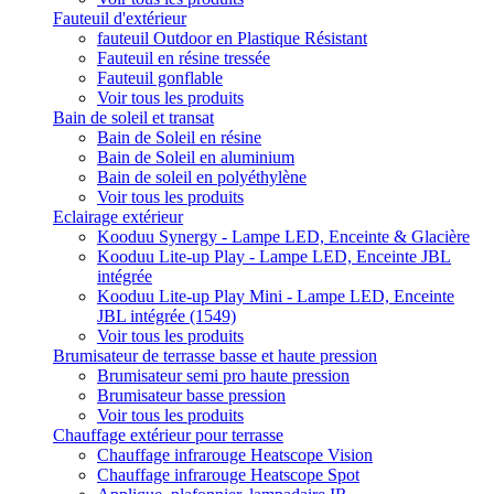
Fauteuil d'extérieur
fauteuil Outdoor en Plastique Résistant
Fauteuil en résine tressée
Fauteuil gonflable
Voir tous les produits
Bain de soleil et transat
Bain de Soleil en résine
Bain de Soleil en aluminium
Bain de soleil en polyéthylène
Voir tous les produits
Eclairage extérieur
Kooduu Synergy - Lampe LED, Enceinte & Glacière
Kooduu Lite-up Play - Lampe LED, Enceinte JBL
intégrée
Kooduu Lite-up Play Mini - Lampe LED, Enceinte
JBL intégrée (1549)
Voir tous les produits
Brumisateur de terrasse basse et haute pression
Brumisateur semi pro haute pression
Brumisateur basse pression
Voir tous les produits
Chauffage extérieur pour terrasse
Chauffage infrarouge Heatscope Vision
Chauffage infrarouge Heatscope Spot