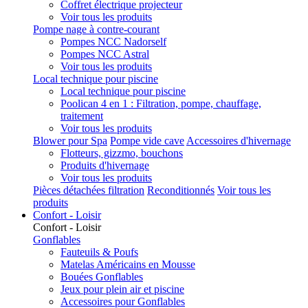
Coffret électrique projecteur
Voir tous les produits
Pompe nage à contre-courant
Pompes NCC Nadorself
Pompes NCC Astral
Voir tous les produits
Local technique pour piscine
Local technique pour piscine
Poolican 4 en 1 : Filtration, pompe, chauffage,
traitement
Voir tous les produits
Blower pour Spa
Pompe vide cave
Accessoires d'hivernage
Flotteurs, gizzmo, bouchons
Produits d'hivernage
Voir tous les produits
Pièces détachées filtration
Reconditionnés
Voir tous les
produits
Confort - Loisir
Confort - Loisir
Gonflables
Fauteuils & Poufs
Matelas Américains en Mousse
Bouées Gonflables
Jeux pour plein air et piscine
Accessoires pour Gonflables