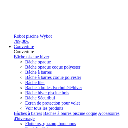
Robot piscine Wybot
799,00€
Couverture
Couverture
Bâche piscine hiver
Bâche opaque
Bâche opaque coque polyester
Bâche à barres
Bâche à barres coque polyester
Bâche filet
Bâche à bulles Iverbul été/hiver
Bâche hiver piscine bois
Bâche Sécuribul
Ecran de protection pour volet
Voir tous les produits
Bâches à barres
Baches à barres piscine coque
Accessoires
d'hivernage
Flotteurs, gizzmo, bouchons