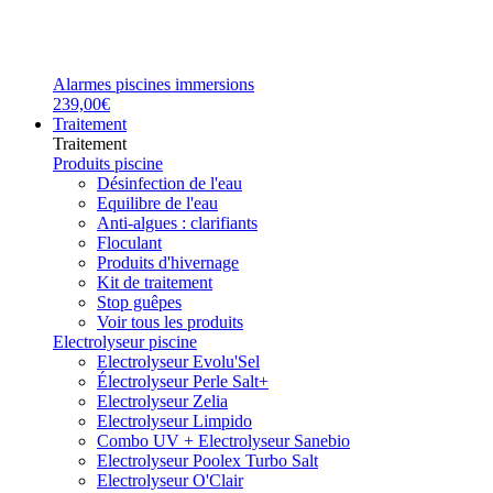
Alarmes piscines immersions
239,00€
Traitement
Traitement
Produits piscine
Désinfection de l'eau
Equilibre de l'eau
Anti-algues : clarifiants
Floculant
Produits d'hivernage
Kit de traitement
Stop guêpes
Voir tous les produits
Electrolyseur piscine
Electrolyseur Evolu'Sel
Électrolyseur Perle Salt+
Electrolyseur Zelia
Electrolyseur Limpido
Combo UV + Electrolyseur Sanebio
Electrolyseur Poolex Turbo Salt
Electrolyseur O'Clair