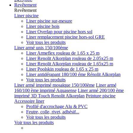
Revêtement
Revêtement
Liner piscine
Liner piscine sur-mesure
Liner piscine bois
Liner Overlap pour piscine hors sol
Liner remplacement piscine hors-sol GRE
Voir tous les produits
Liner armé unis 150/100ème
Liner Armeflex rouleau de 1.65 x 25 m
Liner Renolit Alkorplan rouleau de 2.05x25 m
Liner Renolit Alkorplan rouleau de 1.65x25 m
Liner Poolskin rouleau de 1.65 x 25 m
Liner antidérapant 180/100 éme Rénolit Alkorplan
Voir tous les produits
Liner armé imprimé mosaïque 150/100ème
Liner armé
160/100 ème imprimé Aquasense
Liner armé 200/100 ème
imprimé 3D Touch Renolit Alkorplan
Peinture piscine
Accessoire liner
Profilé d'accrochage Alu & PVC
Feutre, colle, rivet, adhésif...
Voir tous les produits
Voir tous les produits