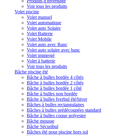
Produits d'hivernage
Voir tous les produits
Volet piscine
Volet manuel
Volet automatique
Volet auto Solaire
Volet Batterie
Volet Mobile
Volet auto avec Banc
Volet auto solaire avec banc
Volet immergé
Volet à batterie
Voir tous les produits
Bâche piscine été
Bâche à bulles bordée 4 côtés
Bâche à bulles bordée 2 côtés
Bâche à bulles bordée 1 côté
Bâche à bulles non bordée
Bâche à bulles Iverbul été/hiver
Bâches à bulles rectangulaires
Bâches à bulles prédécoupées standard
Bâche à bulles coque polyester
Bâche mousse
Bâche Sécuribul
Bâches été pour piscine hors sol