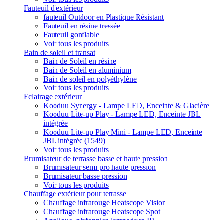
Fauteuil d'extérieur
fauteuil Outdoor en Plastique Résistant
Fauteuil en résine tressée
Fauteuil gonflable
Voir tous les produits
Bain de soleil et transat
Bain de Soleil en résine
Bain de Soleil en aluminium
Bain de soleil en polyéthylène
Voir tous les produits
Eclairage extérieur
Kooduu Synergy - Lampe LED, Enceinte & Glacière
Kooduu Lite-up Play - Lampe LED, Enceinte JBL
intégrée
Kooduu Lite-up Play Mini - Lampe LED, Enceinte
JBL intégrée (1549)
Voir tous les produits
Brumisateur de terrasse basse et haute pression
Brumisateur semi pro haute pression
Brumisateur basse pression
Voir tous les produits
Chauffage extérieur pour terrasse
Chauffage infrarouge Heatscope Vision
Chauffage infrarouge Heatscope Spot