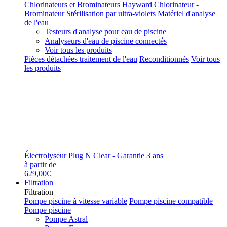
Chlorinateurs et Brominateurs Hayward
Chlorinateur -
Brominateur
Stérilisation par ultra-violets
Matériel d'analyse
de l'eau
Testeurs d'analyse pour eau de piscine
Analyseurs d'eau de piscine connectés
Voir tous les produits
Pièces détachées traitement de l'eau
Reconditionnés
Voir tous
les produits
Électrolyseur Plug N Clear - Garantie 3 ans
à partir de
629,00€
Filtration
Filtration
Pompe piscine à vitesse variable
Pompe piscine compatible
Pompe piscine
Pompe Astral