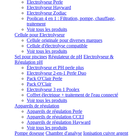
Electrolyseur Perle
Electrolyseur Hayward
Electrolyseur Zodiac
Poolican 4 en 1 : Filtration, pompe, chauffage,
traitement
Voir tous les produits
Cellule pour Electrolyseur
Cellule originale pour diverses marques
Cellule d'électrolyse compatible
Voir tous les produits
Sel pour piscines
Régulateur de pH
Electrolyseur &
Régulation pH
Électrolyseur et PH perle plus
Electrolyseur 2-en-1 Perle Duo
Pack O'Clair Perle
Pack O'Clair
Electrolyseur 3 en 1 Poolex
Coffret électrique + traitement de l'eau connecté
Voir tous les produits
Appareils de régulation
Appareils de régulation Perle
Appareils de régulation CCEI
Appareils de régulation Hayward
Voir tous les produits
Pompe doseuse
Chambre d'analyse
Ionisation cuivre argent