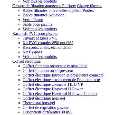
Voir tous les produits
Groupe de filtration autonome Filtrinov
Charge filtrante
Balles filtrantes universelles Optiball Poolex
Balles filtrantes Aqualoon
Verre filtrant
Sable pour piscine
Voir tous les produits
Raccords PVC pour piscine
Tuyaux et tubes PVC
Kit PVC complet Ø50 out Ø63
Raccords, colles, etc. au détail
Kit By-pass
Voir tous les produits
Coffret électrique
Coffret filtration projecteur et prise balai
Coffret filtration ou surpresseur
Coffret électrique filtration et projecteurs connecté
Coffret électrique + traitement de l'eau connecté
Coffret électrique connecté TILD VP
Coffret électrique Hayward H Power
Coffret électrique Hayward H Power Connect
Coffret électrique hors-gel
Thermostat hors-gel
Coffret de régulation piscine
Disjoncteur différentiel 30 mA