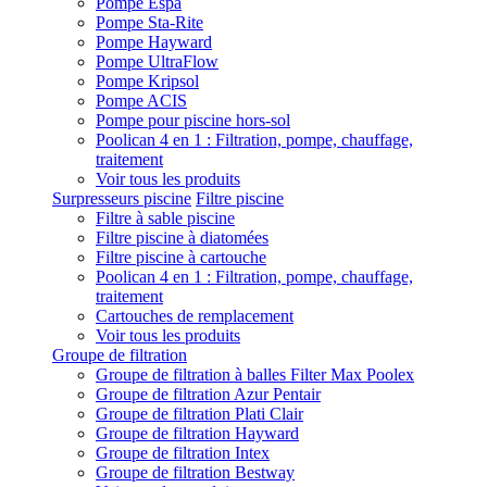
Pompe Espa
Pompe Sta-Rite
Pompe Hayward
Pompe UltraFlow
Pompe Kripsol
Pompe ACIS
Pompe pour piscine hors-sol
Poolican 4 en 1 : Filtration, pompe, chauffage,
traitement
Voir tous les produits
Surpresseurs piscine
Filtre piscine
Filtre à sable piscine
Filtre piscine à diatomées
Filtre piscine à cartouche
Poolican 4 en 1 : Filtration, pompe, chauffage,
traitement
Cartouches de remplacement
Voir tous les produits
Groupe de filtration
Groupe de filtration à balles Filter Max Poolex
Groupe de filtration Azur Pentair
Groupe de filtration Plati Clair
Groupe de filtration Hayward
Groupe de filtration Intex
Groupe de filtration Bestway