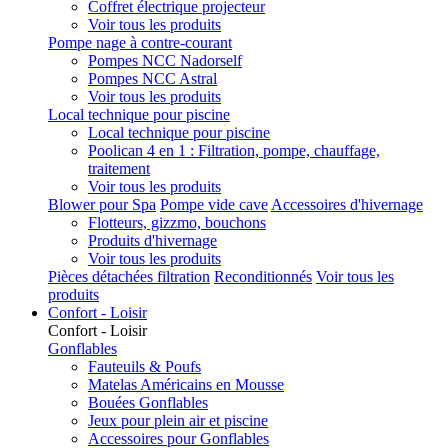
Coffret électrique projecteur
Voir tous les produits
Pompe nage à contre-courant
Pompes NCC Nadorself
Pompes NCC Astral
Voir tous les produits
Local technique pour piscine
Local technique pour piscine
Poolican 4 en 1 : Filtration, pompe, chauffage,
traitement
Voir tous les produits
Blower pour Spa
Pompe vide cave
Accessoires d'hivernage
Flotteurs, gizzmo, bouchons
Produits d'hivernage
Voir tous les produits
Pièces détachées filtration
Reconditionnés
Voir tous les
produits
Confort - Loisir
Confort - Loisir
Gonflables
Fauteuils & Poufs
Matelas Américains en Mousse
Bouées Gonflables
Jeux pour plein air et piscine
Accessoires pour Gonflables