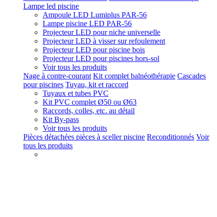
Lampe led piscine
Ampoule LED Lumiplus PAR-56
Lampe piscine LED PAR-56
Projecteur LED pour niche universelle
Projecteur LED à visser sur refoulement
Projecteur LED pour piscine bois
Projecteur LED pour piscines hors-sol
Voir tous les produits
Nage à contre-courant
Kit complet balnéothérapie
Cascades
pour piscines
Tuyau, kit et raccord
Tuyaux et tubes PVC
Kit PVC complet Ø50 ou Ø63
Raccords, colles, etc. au détail
Kit By-pass
Voir tous les produits
Pièces détachées pièces à sceller piscine
Reconditionnés
Voir
tous les produits