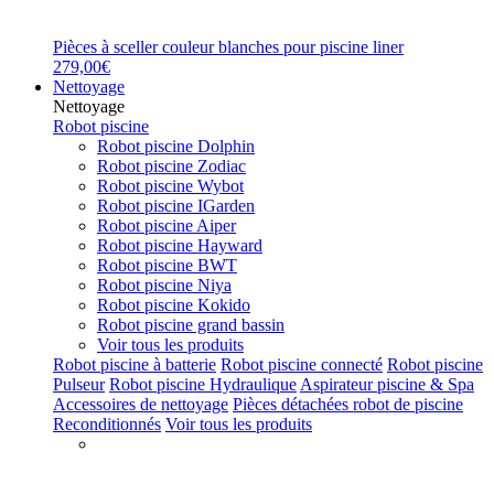
Pièces à sceller couleur blanches pour piscine liner
279,00€
Nettoyage
Nettoyage
Robot piscine
Robot piscine Dolphin
Robot piscine Zodiac
Robot piscine Wybot
Robot piscine IGarden
Robot piscine Aiper
Robot piscine Hayward
Robot piscine BWT
Robot piscine Niya
Robot piscine Kokido
Robot piscine grand bassin
Voir tous les produits
Robot piscine à batterie
Robot piscine connecté
Robot piscine
Pulseur
Robot piscine Hydraulique
Aspirateur piscine & Spa
Accessoires de nettoyage
Pièces détachées robot de piscine
Reconditionnés
Voir tous les produits