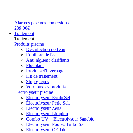
Alarmes piscines immersions
239,00€
Traitement
Traitement
Produits piscine
Désinfection de l'eau
Equilibre de l'eau
Anti-algues : clarifiants
Floculant
Produits d'hivernage
Kit de traitement
Stop guêpes
Voir tous les produits
Electrolyseur piscine
Electrolyseur Evolu'Sel
Électrolyseur Perle Salt+
Electrolyseur Zelia
Electrolyseur Limpido
Combo UV + Electrolyseur Sanebio
Electrolyseur Poolex Turbo Salt
Electrolyseur O'Clair