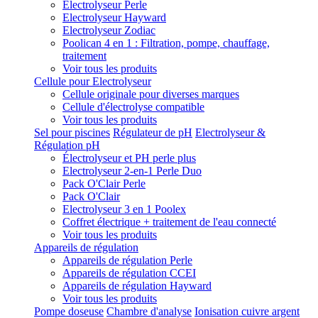
Electrolyseur Perle
Electrolyseur Hayward
Electrolyseur Zodiac
Poolican 4 en 1 : Filtration, pompe, chauffage,
traitement
Voir tous les produits
Cellule pour Electrolyseur
Cellule originale pour diverses marques
Cellule d'électrolyse compatible
Voir tous les produits
Sel pour piscines
Régulateur de pH
Electrolyseur &
Régulation pH
Électrolyseur et PH perle plus
Electrolyseur 2-en-1 Perle Duo
Pack O'Clair Perle
Pack O'Clair
Electrolyseur 3 en 1 Poolex
Coffret électrique + traitement de l'eau connecté
Voir tous les produits
Appareils de régulation
Appareils de régulation Perle
Appareils de régulation CCEI
Appareils de régulation Hayward
Voir tous les produits
Pompe doseuse
Chambre d'analyse
Ionisation cuivre argent