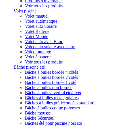
Produits d'hivernage
Voir tous les produits
Volet piscine
Volet manuel
Volet automatique
Volet auto Solaire
Volet Batterie
Volet Mobile
Volet auto avec Banc
Volet auto solaire avec banc
Volet immergé
Volet à batterie
Voir tous les produits
Bâche piscine été
Bâche à bulles bordée 4 côtés
Bâche à bulles bordée 2 côtés
Bâche à bulles bordée 1 côté
Bâche à bulles non bordée
Bâche à bulles Iverbul été/hiver
Bâches à bulles rectangulaires
Bâches à bulles prédécoupées standard
Bâche à bulles coque polyester
Bâche mousse
Bâche Sécuribul
Bâches été pour piscine hors sol