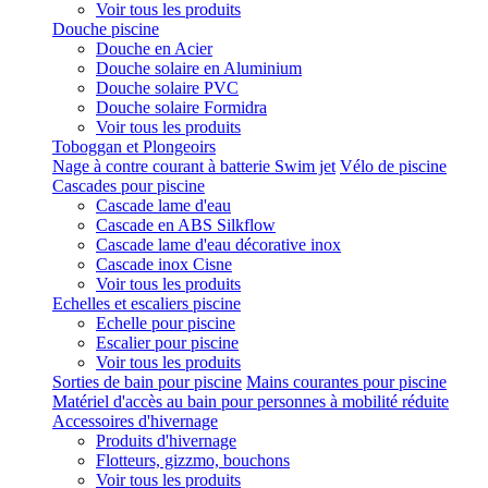
Voir tous les produits
Douche piscine
Douche en Acier
Douche solaire en Aluminium
Douche solaire PVC
Douche solaire Formidra
Voir tous les produits
Toboggan et Plongeoirs
Nage à contre courant à batterie Swim jet
Vélo de piscine
Cascades pour piscine
Cascade lame d'eau
Cascade en ABS Silkflow
Cascade lame d'eau décorative inox
Cascade inox Cisne
Voir tous les produits
Echelles et escaliers piscine
Echelle pour piscine
Escalier pour piscine
Voir tous les produits
Sorties de bain pour piscine
Mains courantes pour piscine
Matériel d'accès au bain pour personnes à mobilité réduite
Accessoires d'hivernage
Produits d'hivernage
Flotteurs, gizzmo, bouchons
Voir tous les produits