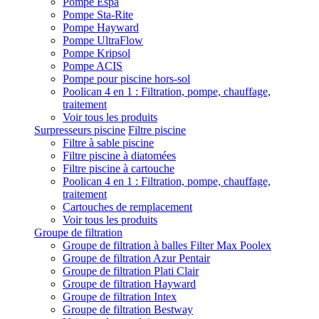
Pompe Espa
Pompe Sta-Rite
Pompe Hayward
Pompe UltraFlow
Pompe Kripsol
Pompe ACIS
Pompe pour piscine hors-sol
Poolican 4 en 1 : Filtration, pompe, chauffage,
traitement
Voir tous les produits
Surpresseurs piscine
Filtre piscine
Filtre à sable piscine
Filtre piscine à diatomées
Filtre piscine à cartouche
Poolican 4 en 1 : Filtration, pompe, chauffage,
traitement
Cartouches de remplacement
Voir tous les produits
Groupe de filtration
Groupe de filtration à balles Filter Max Poolex
Groupe de filtration Azur Pentair
Groupe de filtration Plati Clair
Groupe de filtration Hayward
Groupe de filtration Intex
Groupe de filtration Bestway