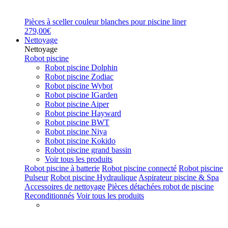
Pièces à sceller couleur blanches pour piscine liner
279,00€
Nettoyage
Nettoyage
Robot piscine
Robot piscine Dolphin
Robot piscine Zodiac
Robot piscine Wybot
Robot piscine IGarden
Robot piscine Aiper
Robot piscine Hayward
Robot piscine BWT
Robot piscine Niya
Robot piscine Kokido
Robot piscine grand bassin
Voir tous les produits
Robot piscine à batterie
Robot piscine connecté
Robot piscine
Pulseur
Robot piscine Hydraulique
Aspirateur piscine & Spa
Accessoires de nettoyage
Pièces détachées robot de piscine
Reconditionnés
Voir tous les produits