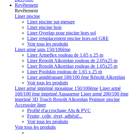
Revêtement
Revêtement
Liner piscine
Liner piscine sur-mesure
Liner piscine bois
Liner Overlap pour piscine hors sol
Liner remplacement piscine hors-sol GRE
Voir tous les produits
Liner armé unis 150/100ème
Liner Armeflex rouleau de 1.65 x 25 m
Liner Renolit Alkorplan rouleau de 2.05x25 m
Liner Renolit Alkorplan rouleau de 1.65x25 m
Liner Poolskin rouleau de 1.65 x 25 m
Liner antidérapant 180/100 éme Rénolit Alkorplan
Voir tous les produits
Liner armé imprimé mosaïque 150/100ème
Liner armé
160/100 ème imprimé Aquasense
Liner armé 200/100 ème
imprimé 3D Touch Renolit Alkorplan
Peinture piscine
Accessoire liner
Profilé d'accrochage Alu & PVC
Feutre, colle, rivet, adhésif...
Voir tous les produits
Voir tous les produits