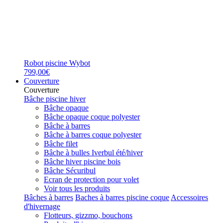
Robot piscine Wybot
799,00€
Couverture
Couverture
Bâche piscine hiver
Bâche opaque
Bâche opaque coque polyester
Bâche à barres
Bâche à barres coque polyester
Bâche filet
Bâche à bulles Iverbul été/hiver
Bâche hiver piscine bois
Bâche Sécuribul
Ecran de protection pour volet
Voir tous les produits
Bâches à barres
Baches à barres piscine coque
Accessoires
d'hivernage
Flotteurs, gizzmo, bouchons