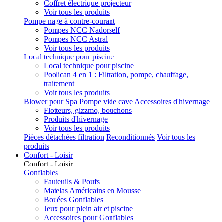
Coffret électrique projecteur
Voir tous les produits
Pompe nage à contre-courant
Pompes NCC Nadorself
Pompes NCC Astral
Voir tous les produits
Local technique pour piscine
Local technique pour piscine
Poolican 4 en 1 : Filtration, pompe, chauffage,
traitement
Voir tous les produits
Blower pour Spa
Pompe vide cave
Accessoires d'hivernage
Flotteurs, gizzmo, bouchons
Produits d'hivernage
Voir tous les produits
Pièces détachées filtration
Reconditionnés
Voir tous les
produits
Confort - Loisir
Confort - Loisir
Gonflables
Fauteuils & Poufs
Matelas Américains en Mousse
Bouées Gonflables
Jeux pour plein air et piscine
Accessoires pour Gonflables