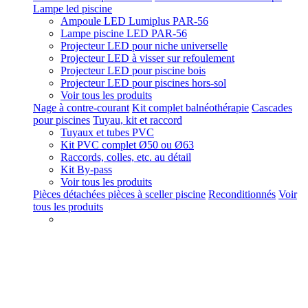
Lampe led piscine
Ampoule LED Lumiplus PAR-56
Lampe piscine LED PAR-56
Projecteur LED pour niche universelle
Projecteur LED à visser sur refoulement
Projecteur LED pour piscine bois
Projecteur LED pour piscines hors-sol
Voir tous les produits
Nage à contre-courant
Kit complet balnéothérapie
Cascades
pour piscines
Tuyau, kit et raccord
Tuyaux et tubes PVC
Kit PVC complet Ø50 ou Ø63
Raccords, colles, etc. au détail
Kit By-pass
Voir tous les produits
Pièces détachées pièces à sceller piscine
Reconditionnés
Voir
tous les produits