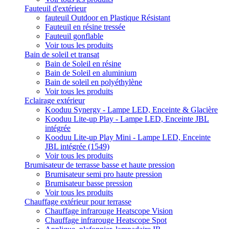
Fauteuil d'extérieur
fauteuil Outdoor en Plastique Résistant
Fauteuil en résine tressée
Fauteuil gonflable
Voir tous les produits
Bain de soleil et transat
Bain de Soleil en résine
Bain de Soleil en aluminium
Bain de soleil en polyéthylène
Voir tous les produits
Eclairage extérieur
Kooduu Synergy - Lampe LED, Enceinte & Glacière
Kooduu Lite-up Play - Lampe LED, Enceinte JBL
intégrée
Kooduu Lite-up Play Mini - Lampe LED, Enceinte
JBL intégrée (1549)
Voir tous les produits
Brumisateur de terrasse basse et haute pression
Brumisateur semi pro haute pression
Brumisateur basse pression
Voir tous les produits
Chauffage extérieur pour terrasse
Chauffage infrarouge Heatscope Vision
Chauffage infrarouge Heatscope Spot