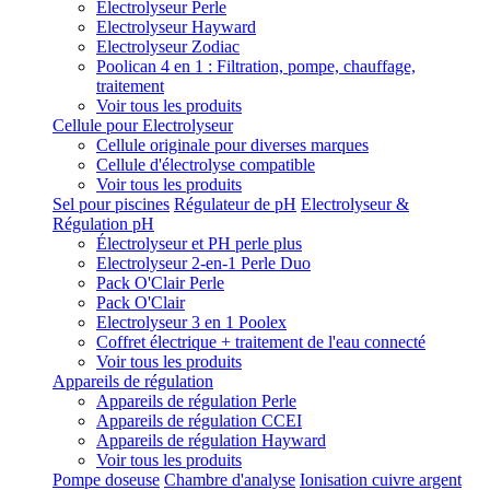
Electrolyseur Perle
Electrolyseur Hayward
Electrolyseur Zodiac
Poolican 4 en 1 : Filtration, pompe, chauffage,
traitement
Voir tous les produits
Cellule pour Electrolyseur
Cellule originale pour diverses marques
Cellule d'électrolyse compatible
Voir tous les produits
Sel pour piscines
Régulateur de pH
Electrolyseur &
Régulation pH
Électrolyseur et PH perle plus
Electrolyseur 2-en-1 Perle Duo
Pack O'Clair Perle
Pack O'Clair
Electrolyseur 3 en 1 Poolex
Coffret électrique + traitement de l'eau connecté
Voir tous les produits
Appareils de régulation
Appareils de régulation Perle
Appareils de régulation CCEI
Appareils de régulation Hayward
Voir tous les produits
Pompe doseuse
Chambre d'analyse
Ionisation cuivre argent