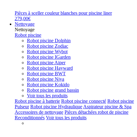
Pièces à sceller couleur blanches pour piscine liner
279,00€
Nettoyage
Nettoyage
Robot piscine
Robot piscine Dolphin
Robot piscine Zodiac
Robot piscine Wybot
Robot piscine IGarden
Robot piscine Aiper
Robot piscine Hayward
Robot piscine BWT
Robot piscine Niya
Robot piscine Kokido
Robot piscine grand bassin
Voir tous les produits
Robot piscine à batterie
Robot piscine connecté
Robot piscine
Pulseur
Robot piscine Hydraulique
Aspirateur piscine & Spa
Accessoires de nettoyage
Pièces détachées robot de piscine
Reconditionnés
Voir tous les produits