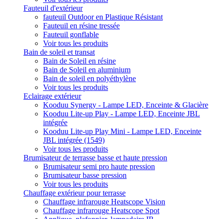
Fauteuil d'extérieur
fauteuil Outdoor en Plastique Résistant
Fauteuil en résine tressée
Fauteuil gonflable
Voir tous les produits
Bain de soleil et transat
Bain de Soleil en résine
Bain de Soleil en aluminium
Bain de soleil en polyéthylène
Voir tous les produits
Eclairage extérieur
Kooduu Synergy - Lampe LED, Enceinte & Glacière
Kooduu Lite-up Play - Lampe LED, Enceinte JBL
intégrée
Kooduu Lite-up Play Mini - Lampe LED, Enceinte
JBL intégrée (1549)
Voir tous les produits
Brumisateur de terrasse basse et haute pression
Brumisateur semi pro haute pression
Brumisateur basse pression
Voir tous les produits
Chauffage extérieur pour terrasse
Chauffage infrarouge Heatscope Vision
Chauffage infrarouge Heatscope Spot