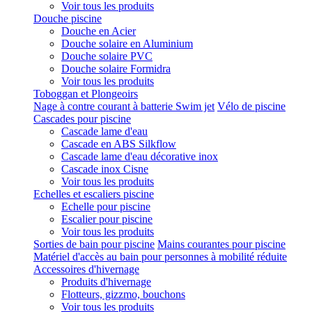
Voir tous les produits
Douche piscine
Douche en Acier
Douche solaire en Aluminium
Douche solaire PVC
Douche solaire Formidra
Voir tous les produits
Toboggan et Plongeoirs
Nage à contre courant à batterie Swim jet
Vélo de piscine
Cascades pour piscine
Cascade lame d'eau
Cascade en ABS Silkflow
Cascade lame d'eau décorative inox
Cascade inox Cisne
Voir tous les produits
Echelles et escaliers piscine
Echelle pour piscine
Escalier pour piscine
Voir tous les produits
Sorties de bain pour piscine
Mains courantes pour piscine
Matériel d'accès au bain pour personnes à mobilité réduite
Accessoires d'hivernage
Produits d'hivernage
Flotteurs, gizzmo, bouchons
Voir tous les produits