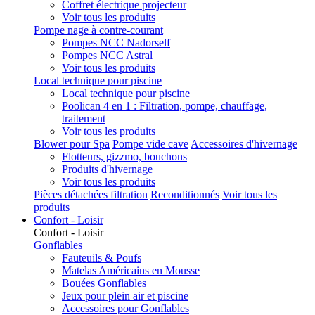
Coffret électrique projecteur
Voir tous les produits
Pompe nage à contre-courant
Pompes NCC Nadorself
Pompes NCC Astral
Voir tous les produits
Local technique pour piscine
Local technique pour piscine
Poolican 4 en 1 : Filtration, pompe, chauffage,
traitement
Voir tous les produits
Blower pour Spa
Pompe vide cave
Accessoires d'hivernage
Flotteurs, gizzmo, bouchons
Produits d'hivernage
Voir tous les produits
Pièces détachées filtration
Reconditionnés
Voir tous les
produits
Confort - Loisir
Confort - Loisir
Gonflables
Fauteuils & Poufs
Matelas Américains en Mousse
Bouées Gonflables
Jeux pour plein air et piscine
Accessoires pour Gonflables