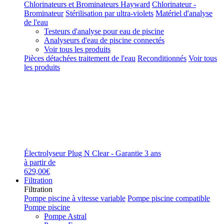
Chlorinateurs et Brominateurs Hayward
Chlorinateur -
Brominateur
Stérilisation par ultra-violets
Matériel d'analyse
de l'eau
Testeurs d'analyse pour eau de piscine
Analyseurs d'eau de piscine connectés
Voir tous les produits
Pièces détachées traitement de l'eau
Reconditionnés
Voir tous
les produits
Électrolyseur Plug N Clear - Garantie 3 ans
à partir de
629,00€
Filtration
Filtration
Pompe piscine à vitesse variable
Pompe piscine compatible
Pompe piscine
Pompe Astral