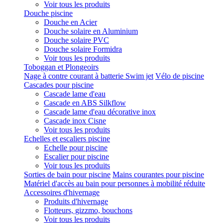
Voir tous les produits
Douche piscine
Douche en Acier
Douche solaire en Aluminium
Douche solaire PVC
Douche solaire Formidra
Voir tous les produits
Toboggan et Plongeoirs
Nage à contre courant à batterie Swim jet
Vélo de piscine
Cascades pour piscine
Cascade lame d'eau
Cascade en ABS Silkflow
Cascade lame d'eau décorative inox
Cascade inox Cisne
Voir tous les produits
Echelles et escaliers piscine
Echelle pour piscine
Escalier pour piscine
Voir tous les produits
Sorties de bain pour piscine
Mains courantes pour piscine
Matériel d'accès au bain pour personnes à mobilité réduite
Accessoires d'hivernage
Produits d'hivernage
Flotteurs, gizzmo, bouchons
Voir tous les produits