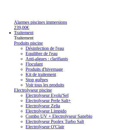
Alarmes piscines immersions
239,00€
Traitement
Traitement
Produits piscine
Désinfection de l'eau
Equilibre de l'eau
Anti-algues : clarifiants
Floculant
Produits d'hivernage
Kit de traitement
Stop guêpes
Voir tous les produits
Electrolyseur piscine
Electrolyseur Evolu'Sel
Électrolyseur Perle Salt+
Electrolyseur Zelia
Electrolyseur Limpido
Combo UV + Electrolyseur Sanebio
Electrolyseur Poolex Turbo Salt
Electrolyseur O'Clair