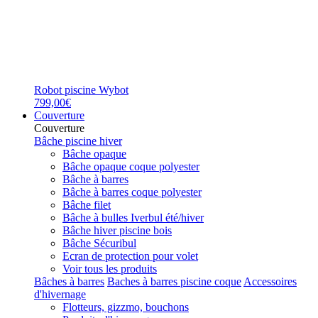
Robot piscine Wybot
799,00€
Couverture
Couverture
Bâche piscine hiver
Bâche opaque
Bâche opaque coque polyester
Bâche à barres
Bâche à barres coque polyester
Bâche filet
Bâche à bulles Iverbul été/hiver
Bâche hiver piscine bois
Bâche Sécuribul
Ecran de protection pour volet
Voir tous les produits
Bâches à barres
Baches à barres piscine coque
Accessoires
d'hivernage
Flotteurs, gizzmo, bouchons