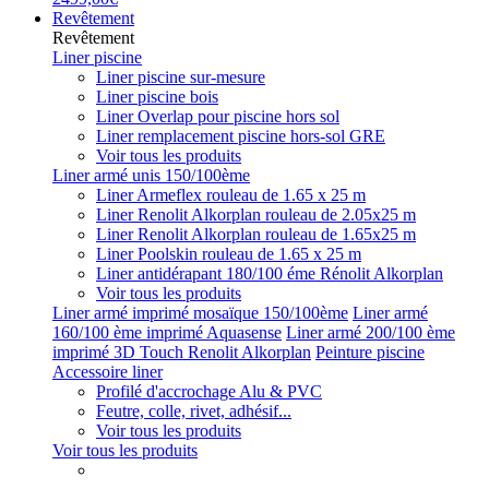
Revêtement
Revêtement
Liner piscine
Liner piscine sur-mesure
Liner piscine bois
Liner Overlap pour piscine hors sol
Liner remplacement piscine hors-sol GRE
Voir tous les produits
Liner armé unis 150/100ème
Liner Armeflex rouleau de 1.65 x 25 m
Liner Renolit Alkorplan rouleau de 2.05x25 m
Liner Renolit Alkorplan rouleau de 1.65x25 m
Liner Poolskin rouleau de 1.65 x 25 m
Liner antidérapant 180/100 éme Rénolit Alkorplan
Voir tous les produits
Liner armé imprimé mosaïque 150/100ème
Liner armé
160/100 ème imprimé Aquasense
Liner armé 200/100 ème
imprimé 3D Touch Renolit Alkorplan
Peinture piscine
Accessoire liner
Profilé d'accrochage Alu & PVC
Feutre, colle, rivet, adhésif...
Voir tous les produits
Voir tous les produits