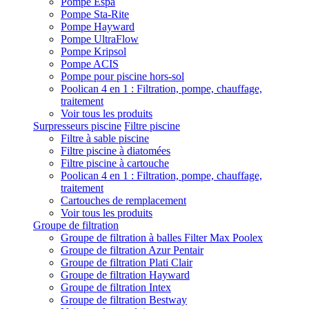
Pompe Espa
Pompe Sta-Rite
Pompe Hayward
Pompe UltraFlow
Pompe Kripsol
Pompe ACIS
Pompe pour piscine hors-sol
Poolican 4 en 1 : Filtration, pompe, chauffage,
traitement
Voir tous les produits
Surpresseurs piscine
Filtre piscine
Filtre à sable piscine
Filtre piscine à diatomées
Filtre piscine à cartouche
Poolican 4 en 1 : Filtration, pompe, chauffage,
traitement
Cartouches de remplacement
Voir tous les produits
Groupe de filtration
Groupe de filtration à balles Filter Max Poolex
Groupe de filtration Azur Pentair
Groupe de filtration Plati Clair
Groupe de filtration Hayward
Groupe de filtration Intex
Groupe de filtration Bestway