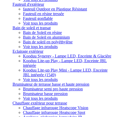
Fauteuil d'extérieur
fauteuil Outdoor en Plastique Résistant
Fauteuil en résine tressée
Fauteuil gonflable
Voir tous les produits
Bain de soleil et transat
Bain de Soleil en résine
Bain de Soleil en aluminium
Bain de soleil en polyéthylène
Voir tous les produits
Eclairage extérieur
Kooduu Synergy - Lampe LED, Enceinte & Glacière
Kooduu Lite-up Play - Lampe LED, Enceinte JBL
intégrée
Kooduu Lite-up Play Mini - Lampe LED, Enceinte
JBL intégrée (1549)
Voir tous les produits
Brumisateur de terrasse basse et haute pression
Brumisateur semi pro haute pression
Brumisateur basse pression
Voir tous les produits
Chauffage extérieur pour terrasse
Chauffage infrarouge Heatscope Vision
Chauffage infrarouge Heatscope Spot