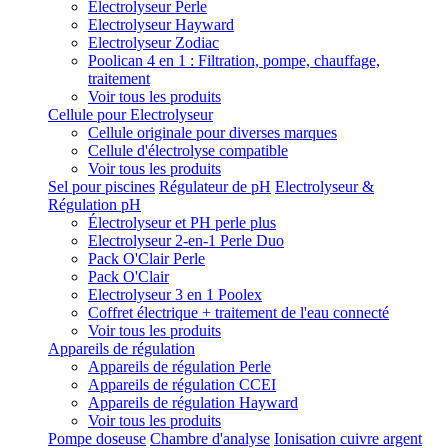
Electrolyseur Perle
Electrolyseur Hayward
Electrolyseur Zodiac
Poolican 4 en 1 : Filtration, pompe, chauffage,
traitement
Voir tous les produits
Cellule pour Electrolyseur
Cellule originale pour diverses marques
Cellule d'électrolyse compatible
Voir tous les produits
Sel pour piscines
Régulateur de pH
Electrolyseur &
Régulation pH
Électrolyseur et PH perle plus
Electrolyseur 2-en-1 Perle Duo
Pack O'Clair Perle
Pack O'Clair
Electrolyseur 3 en 1 Poolex
Coffret électrique + traitement de l'eau connecté
Voir tous les produits
Appareils de régulation
Appareils de régulation Perle
Appareils de régulation CCEI
Appareils de régulation Hayward
Voir tous les produits
Pompe doseuse
Chambre d'analyse
Ionisation cuivre argent