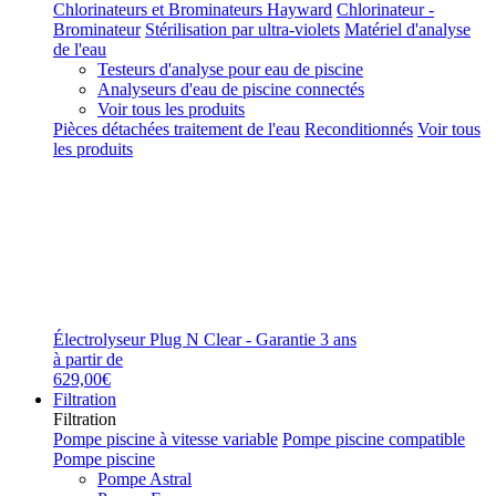
Chlorinateurs et Brominateurs Hayward
Chlorinateur -
Brominateur
Stérilisation par ultra-violets
Matériel d'analyse
de l'eau
Testeurs d'analyse pour eau de piscine
Analyseurs d'eau de piscine connectés
Voir tous les produits
Pièces détachées traitement de l'eau
Reconditionnés
Voir tous
les produits
Électrolyseur Plug N Clear - Garantie 3 ans
à partir de
629,00€
Filtration
Filtration
Pompe piscine à vitesse variable
Pompe piscine compatible
Pompe piscine
Pompe Astral