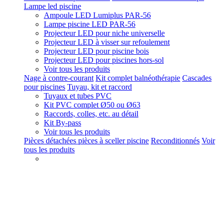
Lampe led piscine
Ampoule LED Lumiplus PAR-56
Lampe piscine LED PAR-56
Projecteur LED pour niche universelle
Projecteur LED à visser sur refoulement
Projecteur LED pour piscine bois
Projecteur LED pour piscines hors-sol
Voir tous les produits
Nage à contre-courant
Kit complet balnéothérapie
Cascades
pour piscines
Tuyau, kit et raccord
Tuyaux et tubes PVC
Kit PVC complet Ø50 ou Ø63
Raccords, colles, etc. au détail
Kit By-pass
Voir tous les produits
Pièces détachées pièces à sceller piscine
Reconditionnés
Voir
tous les produits