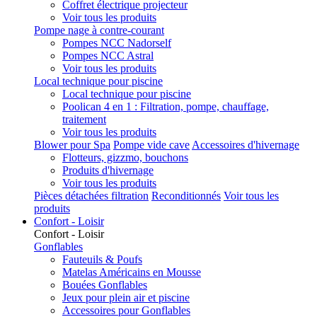
Coffret électrique projecteur
Voir tous les produits
Pompe nage à contre-courant
Pompes NCC Nadorself
Pompes NCC Astral
Voir tous les produits
Local technique pour piscine
Local technique pour piscine
Poolican 4 en 1 : Filtration, pompe, chauffage,
traitement
Voir tous les produits
Blower pour Spa
Pompe vide cave
Accessoires d'hivernage
Flotteurs, gizzmo, bouchons
Produits d'hivernage
Voir tous les produits
Pièces détachées filtration
Reconditionnés
Voir tous les
produits
Confort - Loisir
Confort - Loisir
Gonflables
Fauteuils & Poufs
Matelas Américains en Mousse
Bouées Gonflables
Jeux pour plein air et piscine
Accessoires pour Gonflables