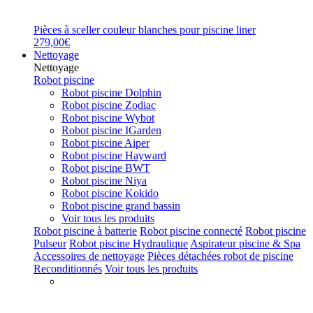
Pièces à sceller couleur blanches pour piscine liner
279,00€
Nettoyage
Nettoyage
Robot piscine
Robot piscine Dolphin
Robot piscine Zodiac
Robot piscine Wybot
Robot piscine IGarden
Robot piscine Aiper
Robot piscine Hayward
Robot piscine BWT
Robot piscine Niya
Robot piscine Kokido
Robot piscine grand bassin
Voir tous les produits
Robot piscine à batterie
Robot piscine connecté
Robot piscine
Pulseur
Robot piscine Hydraulique
Aspirateur piscine & Spa
Accessoires de nettoyage
Pièces détachées robot de piscine
Reconditionnés
Voir tous les produits