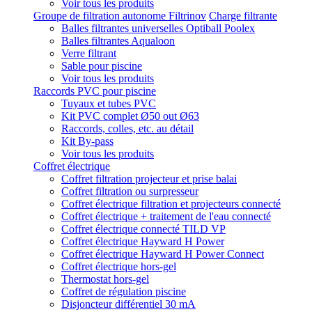
Voir tous les produits
Groupe de filtration autonome Filtrinov
Charge filtrante
Balles filtrantes universelles Optiball Poolex
Balles filtrantes Aqualoon
Verre filtrant
Sable pour piscine
Voir tous les produits
Raccords PVC pour piscine
Tuyaux et tubes PVC
Kit PVC complet Ø50 out Ø63
Raccords, colles, etc. au détail
Kit By-pass
Voir tous les produits
Coffret électrique
Coffret filtration projecteur et prise balai
Coffret filtration ou surpresseur
Coffret électrique filtration et projecteurs connecté
Coffret électrique + traitement de l'eau connecté
Coffret électrique connecté TILD VP
Coffret électrique Hayward H Power
Coffret électrique Hayward H Power Connect
Coffret électrique hors-gel
Thermostat hors-gel
Coffret de régulation piscine
Disjoncteur différentiel 30 mA