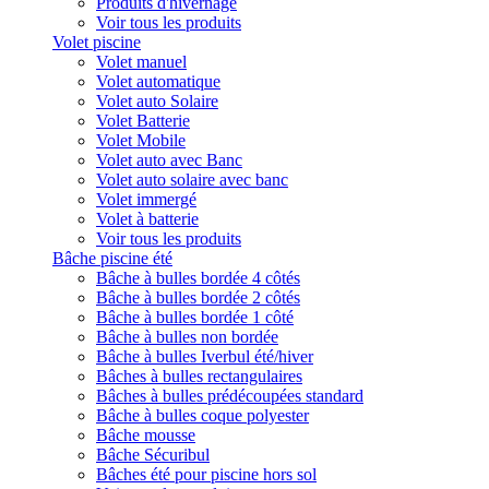
Produits d'hivernage
Voir tous les produits
Volet piscine
Volet manuel
Volet automatique
Volet auto Solaire
Volet Batterie
Volet Mobile
Volet auto avec Banc
Volet auto solaire avec banc
Volet immergé
Volet à batterie
Voir tous les produits
Bâche piscine été
Bâche à bulles bordée 4 côtés
Bâche à bulles bordée 2 côtés
Bâche à bulles bordée 1 côté
Bâche à bulles non bordée
Bâche à bulles Iverbul été/hiver
Bâches à bulles rectangulaires
Bâches à bulles prédécoupées standard
Bâche à bulles coque polyester
Bâche mousse
Bâche Sécuribul
Bâches été pour piscine hors sol