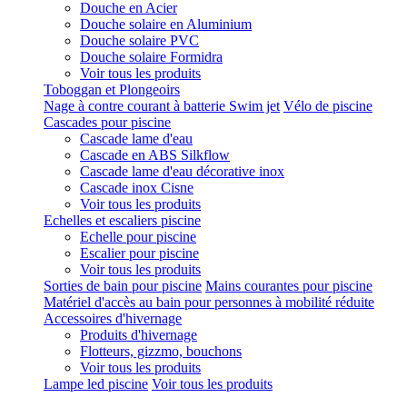
Douche en Acier
Douche solaire en Aluminium
Douche solaire PVC
Douche solaire Formidra
Voir tous les produits
Toboggan et Plongeoirs
Nage à contre courant à batterie Swim jet
Vélo de piscine
Cascades pour piscine
Cascade lame d'eau
Cascade en ABS Silkflow
Cascade lame d'eau décorative inox
Cascade inox Cisne
Voir tous les produits
Echelles et escaliers piscine
Echelle pour piscine
Escalier pour piscine
Voir tous les produits
Sorties de bain pour piscine
Mains courantes pour piscine
Matériel d'accès au bain pour personnes à mobilité réduite
Accessoires d'hivernage
Produits d'hivernage
Flotteurs, gizzmo, bouchons
Voir tous les produits
Lampe led piscine
Voir tous les produits