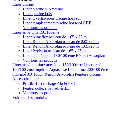
Liner piscine
Liner piscine sur-mesure
Liner piscine bois
Liner Overlap pour piscine hors sol
Liner remplacement piscine hors-sol GRE
Voir tous les produits
Liner armé unis 150/100ème
Liner Armeflex rouleau de 1.65 x 25 m
Liner Renolit Alkorplan rouleau de 2.05x25 m
Liner Renolit Alkorplan rouleau de 1.65x25 m
Liner Poolskin rouleau de 1.65 x 25 m
Liner antidérapant 180/100 éme Rénolit Alkorplan
Voir tous les produits
Liner armé imprimé mosaïque 150/100ème
Liner armé
160/100 ème imprimé Aquasense
Liner armé 200/100 ème
imprimé 3D Touch Renolit Alkorplan
Peinture piscine
Accessoire liner
Profilé d'accrochage Alu & PVC
Feutre, colle, rivet, adhésif...
Voir tous les produits
Voir tous les produits