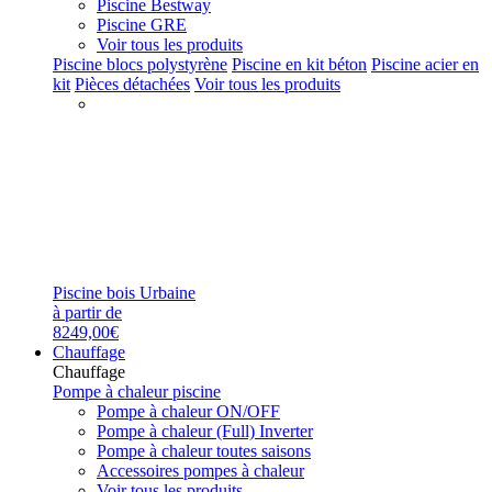
Piscine Bestway
Piscine GRE
Voir tous les produits
Piscine blocs polystyrène
Piscine en kit béton
Piscine acier en
kit
Pièces détachées
Voir tous les produits
Piscine bois Urbaine
à partir de
8249,00€
Chauffage
Chauffage
Pompe à chaleur piscine
Pompe à chaleur ON/OFF
Pompe à chaleur (Full) Inverter
Pompe à chaleur toutes saisons
Accessoires pompes à chaleur
Voir tous les produits