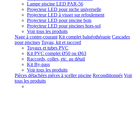
Lampe piscine LED PAR-56
Projecteur LED pour niche universelle
Projecteur LED à visser sur refoulement
Projecteur LED pour piscine bois
Projecteur LED pour piscines hors-sol
Voir tous les produits
Nage à contre-courant
Kit complet balnéothérapie
Cascades
pour piscines
Tuyau, kit et raccord
Tuyaux et tubes PVC
Kit PVC complet Ø50 ou Ø63
Raccords, colles, etc. au détail
Kit By-pass
Voir tous les produits
Pièces détachées pièces à sceller piscine
Reconditionnés
Voir
tous les produits