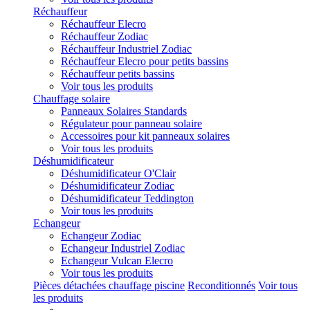
Réchauffeur
Réchauffeur Elecro
Réchauffeur Zodiac
Réchauffeur Industriel Zodiac
Réchauffeur Elecro pour petits bassins
Réchauffeur petits bassins
Voir tous les produits
Chauffage solaire
Panneaux Solaires Standards
Régulateur pour panneau solaire
Accessoires pour kit panneaux solaires
Voir tous les produits
Déshumidificateur
Déshumidificateur O'Clair
Déshumidificateur Zodiac
Déshumidificateur Teddington
Voir tous les produits
Echangeur
Echangeur Zodiac
Echangeur Industriel Zodiac
Echangeur Vulcan Elecro
Voir tous les produits
Pièces détachées chauffage piscine
Reconditionnés
Voir tous
les produits