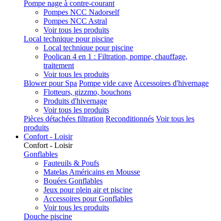
Pompe nage à contre-courant
Pompes NCC Nadorself
Pompes NCC Astral
Voir tous les produits
Local technique pour piscine
Local technique pour piscine
Poolican 4 en 1 : Filtration, pompe, chauffage,
traitement
Voir tous les produits
Blower pour Spa
Pompe vide cave
Accessoires d'hivernage
Flotteurs, gizzmo, bouchons
Produits d'hivernage
Voir tous les produits
Pièces détachées filtration
Reconditionnés
Voir tous les
produits
Confort - Loisir
Confort - Loisir
Gonflables
Fauteuils & Poufs
Matelas Américains en Mousse
Bouées Gonflables
Jeux pour plein air et piscine
Accessoires pour Gonflables
Voir tous les produits
Douche piscine