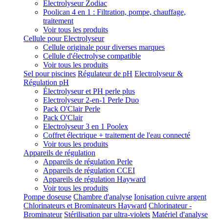
Electrolyseur Zodiac
Poolican 4 en 1 : Filtration, pompe, chauffage,
traitement
Voir tous les produits
Cellule pour Electrolyseur
Cellule originale pour diverses marques
Cellule d'électrolyse compatible
Voir tous les produits
Sel pour piscines
Régulateur de pH
Electrolyseur &
Régulation pH
Électrolyseur et PH perle plus
Electrolyseur 2-en-1 Perle Duo
Pack O'Clair Perle
Pack O'Clair
Electrolyseur 3 en 1 Poolex
Coffret électrique + traitement de l'eau connecté
Voir tous les produits
Appareils de régulation
Appareils de régulation Perle
Appareils de régulation CCEI
Appareils de régulation Hayward
Voir tous les produits
Pompe doseuse
Chambre d'analyse
Ionisation cuivre argent
Chlorinateurs et Brominateurs Hayward
Chlorinateur -
Brominateur
Stérilisation par ultra-violets
Matériel d'analyse