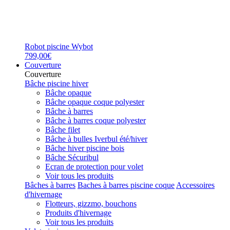
Robot piscine Wybot
799,00€
Couverture
Couverture
Bâche piscine hiver
Bâche opaque
Bâche opaque coque polyester
Bâche à barres
Bâche à barres coque polyester
Bâche filet
Bâche à bulles Iverbul été/hiver
Bâche hiver piscine bois
Bâche Sécuribul
Ecran de protection pour volet
Voir tous les produits
Bâches à barres
Baches à barres piscine coque
Accessoires
d'hivernage
Flotteurs, gizzmo, bouchons
Produits d'hivernage
Voir tous les produits