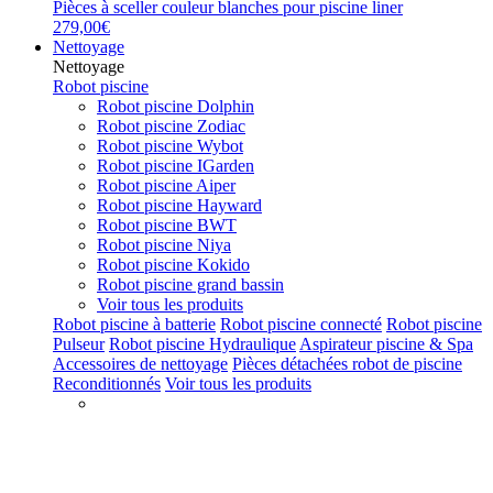
Pièces à sceller couleur blanches pour piscine liner
279,00€
Nettoyage
Nettoyage
Robot piscine
Robot piscine Dolphin
Robot piscine Zodiac
Robot piscine Wybot
Robot piscine IGarden
Robot piscine Aiper
Robot piscine Hayward
Robot piscine BWT
Robot piscine Niya
Robot piscine Kokido
Robot piscine grand bassin
Voir tous les produits
Robot piscine à batterie
Robot piscine connecté
Robot piscine
Pulseur
Robot piscine Hydraulique
Aspirateur piscine & Spa
Accessoires de nettoyage
Pièces détachées robot de piscine
Reconditionnés
Voir tous les produits