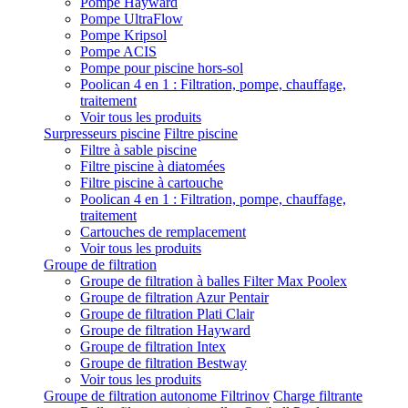
Pompe Hayward
Pompe UltraFlow
Pompe Kripsol
Pompe ACIS
Pompe pour piscine hors-sol
Poolican 4 en 1 : Filtration, pompe, chauffage,
traitement
Voir tous les produits
Surpresseurs piscine
Filtre piscine
Filtre à sable piscine
Filtre piscine à diatomées
Filtre piscine à cartouche
Poolican 4 en 1 : Filtration, pompe, chauffage,
traitement
Cartouches de remplacement
Voir tous les produits
Groupe de filtration
Groupe de filtration à balles Filter Max Poolex
Groupe de filtration Azur Pentair
Groupe de filtration Plati Clair
Groupe de filtration Hayward
Groupe de filtration Intex
Groupe de filtration Bestway
Voir tous les produits
Groupe de filtration autonome Filtrinov
Charge filtrante