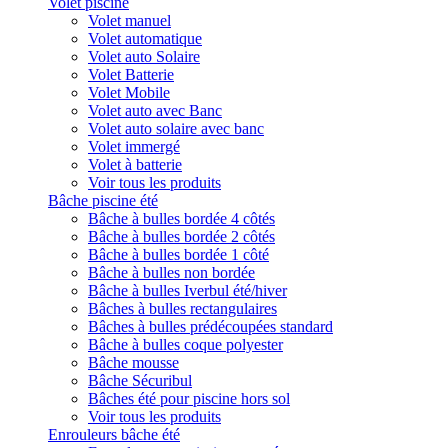
Volet piscine
Volet manuel
Volet automatique
Volet auto Solaire
Volet Batterie
Volet Mobile
Volet auto avec Banc
Volet auto solaire avec banc
Volet immergé
Volet à batterie
Voir tous les produits
Bâche piscine été
Bâche à bulles bordée 4 côtés
Bâche à bulles bordée 2 côtés
Bâche à bulles bordée 1 côté
Bâche à bulles non bordée
Bâche à bulles Iverbul été/hiver
Bâches à bulles rectangulaires
Bâches à bulles prédécoupées standard
Bâche à bulles coque polyester
Bâche mousse
Bâche Sécuribul
Bâches été pour piscine hors sol
Voir tous les produits
Enrouleurs bâche été