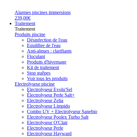
Alarmes piscines immersions
239,00€
Traitement
Traitement
Produits piscine
Désinfection de l'eau
Equilibre de l'eau
Anti-algues : clarifiants
Floculant
Produits d'hivernage
Kit de traitement
Stop guêpes
Voir tous les produits
Electrolyseur piscine
Electrolyseur Evolu'Sel
Électrolyseur Perle Salt+
Electrolyseur Zelia
Electrolyseur Limpido
Combo UV + Electrolyseur Sanebio
Electrolyseur Poolex Turbo Salt
Electrolyseur O'Clair
Electrolyseur Perle
Electrolyseur Hayward