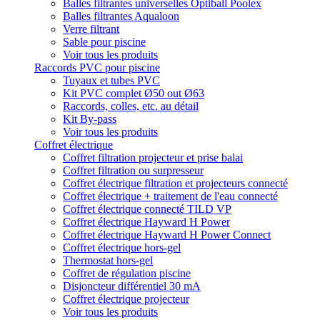
Balles filtrantes universelles Optiball Poolex
Balles filtrantes Aqualoon
Verre filtrant
Sable pour piscine
Voir tous les produits
Raccords PVC pour piscine
Tuyaux et tubes PVC
Kit PVC complet Ø50 out Ø63
Raccords, colles, etc. au détail
Kit By-pass
Voir tous les produits
Coffret électrique
Coffret filtration projecteur et prise balai
Coffret filtration ou surpresseur
Coffret électrique filtration et projecteurs connecté
Coffret électrique + traitement de l'eau connecté
Coffret électrique connecté TILD VP
Coffret électrique Hayward H Power
Coffret électrique Hayward H Power Connect
Coffret électrique hors-gel
Thermostat hors-gel
Coffret de régulation piscine
Disjoncteur différentiel 30 mA
Coffret électrique projecteur
Voir tous les produits