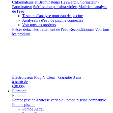
Chlorinateurs et Brominateurs Hayward
Chlorinateur -
Brominateur
Stérilisation par ultra-violets
Matériel d'analyse
de l'eau
Testeurs d'analyse pour eau de piscine
Analyseurs d'eau de piscine connectés
Voir tous les produits
Pièces détachées traitement de l'eau
Reconditionnés
Voir tous
les produits
Électrolyseur Plug N Clear - Garantie 3 ans
à partir de
629,00€
Filtration
Filtration
Pompe piscine à vitesse variable
Pompe piscine compatible
Pompe piscine
Pompe Astral