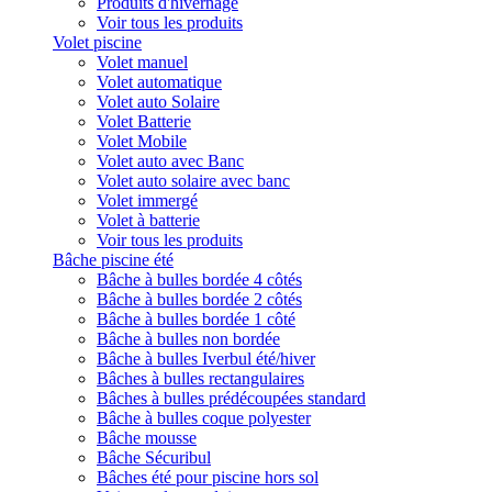
Produits d'hivernage
Voir tous les produits
Volet piscine
Volet manuel
Volet automatique
Volet auto Solaire
Volet Batterie
Volet Mobile
Volet auto avec Banc
Volet auto solaire avec banc
Volet immergé
Volet à batterie
Voir tous les produits
Bâche piscine été
Bâche à bulles bordée 4 côtés
Bâche à bulles bordée 2 côtés
Bâche à bulles bordée 1 côté
Bâche à bulles non bordée
Bâche à bulles Iverbul été/hiver
Bâches à bulles rectangulaires
Bâches à bulles prédécoupées standard
Bâche à bulles coque polyester
Bâche mousse
Bâche Sécuribul
Bâches été pour piscine hors sol