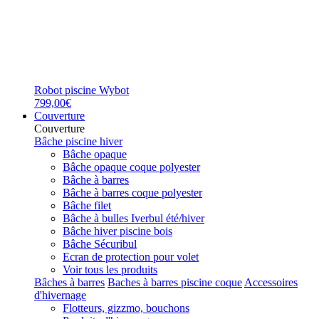
Robot piscine Wybot
799,00€
Couverture
Couverture
Bâche piscine hiver
Bâche opaque
Bâche opaque coque polyester
Bâche à barres
Bâche à barres coque polyester
Bâche filet
Bâche à bulles Iverbul été/hiver
Bâche hiver piscine bois
Bâche Sécuribul
Ecran de protection pour volet
Voir tous les produits
Bâches à barres
Baches à barres piscine coque
Accessoires
d'hivernage
Flotteurs, gizzmo, bouchons