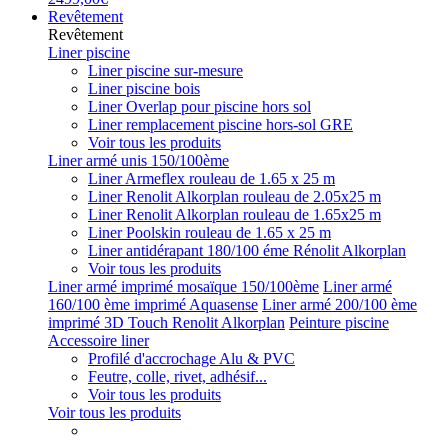
Revêtement
Revêtement
Liner piscine
Liner piscine sur-mesure
Liner piscine bois
Liner Overlap pour piscine hors sol
Liner remplacement piscine hors-sol GRE
Voir tous les produits
Liner armé unis 150/100ème
Liner Armeflex rouleau de 1.65 x 25 m
Liner Renolit Alkorplan rouleau de 2.05x25 m
Liner Renolit Alkorplan rouleau de 1.65x25 m
Liner Poolskin rouleau de 1.65 x 25 m
Liner antidérapant 180/100 éme Rénolit Alkorplan
Voir tous les produits
Liner armé imprimé mosaïque 150/100ème
Liner armé
160/100 ème imprimé Aquasense
Liner armé 200/100 ème
imprimé 3D Touch Renolit Alkorplan
Peinture piscine
Accessoire liner
Profilé d'accrochage Alu & PVC
Feutre, colle, rivet, adhésif...
Voir tous les produits
Voir tous les produits