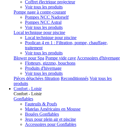
Coffret électrique projecteur
Voir tous les produits
Pompe nage à contre-courant
Pompes NCC Nadorself
Pompes NCC Astral
Voir tous les produits
Local technique pour piscine
Local technique pour piscine
Poolican 4 en 1 : Filtration, pompe, chauffage,
traitement
Voir tous les produits
Blower pour Spa
Pompe vide cave
Accessoires d'hivernage
Flotteurs, gizzmo, bouchons
Produits d'hivernage
Voir tous les produits
Pièces détachées filtration
Reconditionnés
Voir tous les
produits
Confort - Loisir
Confort - Loisir
Gonflables
Fauteuils & Poufs
Matelas Américains en Mousse
Bouées Gonflables
Jeux pour plein air et piscine
Accessoires pour Gonflables