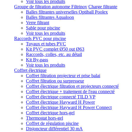
Voir tous les produits
Groupe de filtration autonome Filtrinov
Charge filtrante
Balles filtrantes universelles Optiball Poolex
Balles filtrantes Aqualoon
Verre filtrant
Sable pour piscine
Voir tous les produits
Raccords PVC pour piscine
Tuyaux et tubes PVC
Kit PVC complet Ø50 out Ø63
Raccords, colles, etc. au détail
Kit By-pass
Voir tous les produits
Coffret électrique
Coffret filtration projecteur et prise balai
Coffret filtration ou surpresseur
Coffret électrique filtration et projecteurs connecté
Coffret électrique + traitement de l'eau connecté
Coffret électrique connecté TILD VP
Coffret électrique Hayward H Power
Coffret électrique Hayward H Power Connect
Coffret électrique hors-gel
Thermostat hors-gel
Coffret de régulation piscine
Disjoncteur différentiel 30 mA