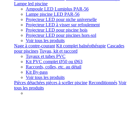
Lampe led piscine
Ampoule LED Lumiplus PAR-56
Lampe piscine LED PAR-56
Projecteur LED pour niche universelle
Projecteur LED à visser sur refoulement
Projecteur LED pour piscine bois
Projecteur LED pour piscines hors-sol
Voir tous les produits
Nage à contre-courant
Kit complet balnéothérapie
Cascades
pour piscines
Tuyau, kit et raccord
Tuyaux et tubes PVC
Kit PVC complet Ø50 ou Ø63
Raccords, colles, etc. au détail
Kit By-pass
Voir tous les produits
Pièces détachées pièces à sceller piscine
Reconditionnés
Voir
tous les produits