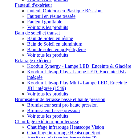
Fauteuil d'extérieur
fauteuil Outdoor en Plastique Résistant
Fauteuil en résine tressée
Fauteuil gonflable
Voir tous les produits
Bain de soleil et transat
Bain de Soleil en résine
Bain de Soleil en aluminium
Bain de soleil en polyéthylène
Voir tous les produits
Eclairage extérieur
Kooduu Synergy - Lampe LED, Enceinte & Glacière
Kooduu Lite-up Play - Lampe LED, Enceinte JBL
intégrée
Kooduu Lite-up Play Mini - Lampe LED, Enceinte
JBL intégrée (1549)
Voir tous les produits
Brumisateur de terrasse basse et haute pression
Brumisateur semi pro haute pression
Brumisateur basse pression
Voir tous les produits
Chauffage extérieur pour terrasse
Chauffage infrarouge Heatscope Vision
Chauffage infrarouge Heatscope Spot