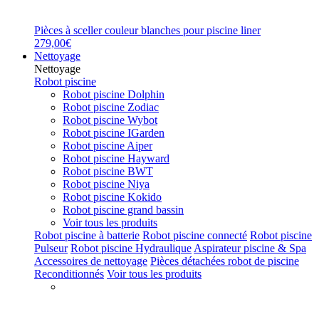
Pièces à sceller couleur blanches pour piscine liner
279,00€
Nettoyage
Nettoyage
Robot piscine
Robot piscine Dolphin
Robot piscine Zodiac
Robot piscine Wybot
Robot piscine IGarden
Robot piscine Aiper
Robot piscine Hayward
Robot piscine BWT
Robot piscine Niya
Robot piscine Kokido
Robot piscine grand bassin
Voir tous les produits
Robot piscine à batterie
Robot piscine connecté
Robot piscine
Pulseur
Robot piscine Hydraulique
Aspirateur piscine & Spa
Accessoires de nettoyage
Pièces détachées robot de piscine
Reconditionnés
Voir tous les produits