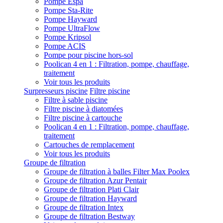
Pompe Espa
Pompe Sta-Rite
Pompe Hayward
Pompe UltraFlow
Pompe Kripsol
Pompe ACIS
Pompe pour piscine hors-sol
Poolican 4 en 1 : Filtration, pompe, chauffage,
traitement
Voir tous les produits
Surpresseurs piscine
Filtre piscine
Filtre à sable piscine
Filtre piscine à diatomées
Filtre piscine à cartouche
Poolican 4 en 1 : Filtration, pompe, chauffage,
traitement
Cartouches de remplacement
Voir tous les produits
Groupe de filtration
Groupe de filtration à balles Filter Max Poolex
Groupe de filtration Azur Pentair
Groupe de filtration Plati Clair
Groupe de filtration Hayward
Groupe de filtration Intex
Groupe de filtration Bestway