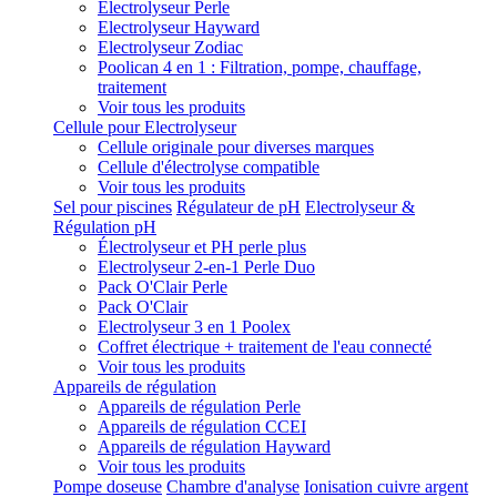
Electrolyseur Perle
Electrolyseur Hayward
Electrolyseur Zodiac
Poolican 4 en 1 : Filtration, pompe, chauffage,
traitement
Voir tous les produits
Cellule pour Electrolyseur
Cellule originale pour diverses marques
Cellule d'électrolyse compatible
Voir tous les produits
Sel pour piscines
Régulateur de pH
Electrolyseur &
Régulation pH
Électrolyseur et PH perle plus
Electrolyseur 2-en-1 Perle Duo
Pack O'Clair Perle
Pack O'Clair
Electrolyseur 3 en 1 Poolex
Coffret électrique + traitement de l'eau connecté
Voir tous les produits
Appareils de régulation
Appareils de régulation Perle
Appareils de régulation CCEI
Appareils de régulation Hayward
Voir tous les produits
Pompe doseuse
Chambre d'analyse
Ionisation cuivre argent