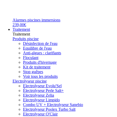
Alarmes piscines immersions
239,00€
Traitement
Traitement
Produits piscine
Désinfection de l'eau
Equilibre de l'eau
Anti-algues : clarifiants
Floculant
Produits d'hivernage
Kit de traitement
Stop guêpes
Voir tous les produits
Electrolyseur piscine
Electrolyseur Evolu'Sel
Électrolyseur Perle Salt+
Electrolyseur Zelia
Electrolyseur Limpido
Combo UV + Electrolyseur Sanebio
Electrolyseur Poolex Turbo Salt
Electrolyseur O'Clair