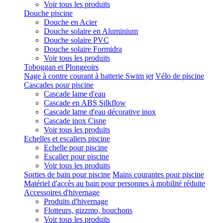
Voir tous les produits
Douche piscine
Douche en Acier
Douche solaire en Aluminium
Douche solaire PVC
Douche solaire Formidra
Voir tous les produits
Toboggan et Plongeoirs
Nage à contre courant à batterie Swim jet
Vélo de piscine
Cascades pour piscine
Cascade lame d'eau
Cascade en ABS Silkflow
Cascade lame d'eau décorative inox
Cascade inox Cisne
Voir tous les produits
Echelles et escaliers piscine
Echelle pour piscine
Escalier pour piscine
Voir tous les produits
Sorties de bain pour piscine
Mains courantes pour piscine
Matériel d'accès au bain pour personnes à mobilité réduite
Accessoires d'hivernage
Produits d'hivernage
Flotteurs, gizzmo, bouchons
Voir tous les produits