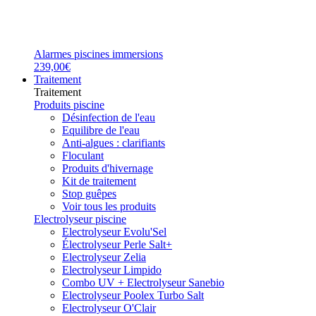
Alarmes piscines immersions
239,00€
Traitement
Traitement
Produits piscine
Désinfection de l'eau
Equilibre de l'eau
Anti-algues : clarifiants
Floculant
Produits d'hivernage
Kit de traitement
Stop guêpes
Voir tous les produits
Electrolyseur piscine
Electrolyseur Evolu'Sel
Électrolyseur Perle Salt+
Electrolyseur Zelia
Electrolyseur Limpido
Combo UV + Electrolyseur Sanebio
Electrolyseur Poolex Turbo Salt
Electrolyseur O'Clair