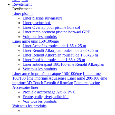
Revêtement
Revêtement
Liner piscine
Liner piscine sur-mesure
Liner piscine bois
Liner Overlap pour piscine hors sol
Liner remplacement piscine hors-sol GRE
Voir tous les produits
Liner armé unis 150/100ème
Liner Armeflex rouleau de 1.65 x 25 m
Liner Renolit Alkorplan rouleau de 2.05x25 m
Liner Renolit Alkorplan rouleau de 1.65x25 m
Liner Poolskin rouleau de 1.65 x 25 m
Liner antidérapant 180/100 éme Rénolit Alkorplan
Voir tous les produits
Liner armé imprimé mosaïque 150/100ème
Liner armé
160/100 ème imprimé Aquasense
Liner armé 200/100 ème
imprimé 3D Touch Renolit Alkorplan
Peinture piscine
Accessoire liner
Profilé d'accrochage Alu & PVC
Feutre, colle, rivet, adhésif...
Voir tous les produits
Voir tous les produits