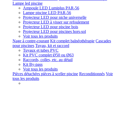
Lampe led piscine
Ampoule LED Lumiplus PAR-56
Lampe piscine LED PAR-56
Projecteur LED pour niche universelle
Projecteur LED à visser sur refoulement
Projecteur LED pour piscine bois
Projecteur LED pour piscines hors-sol
Voir tous les produits
Nage à contre-courant
Kit complet balnéothérapie
Cascades
pour piscines
Tuyau, kit et raccord
Tuyaux et tubes PVC
Kit PVC complet Ø50 ou Ø63
Raccords, colles, etc. au détail
Kit By-pass
Voir tous les produits
Pièces détachées pièces à sceller piscine
Reconditionnés
Voir
tous les produits