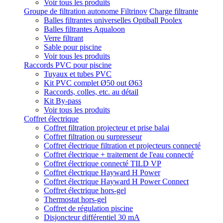
Voir tous les produits
Groupe de filtration autonome Filtrinov
Charge filtrante
Balles filtrantes universelles Optiball Poolex
Balles filtrantes Aqualoon
Verre filtrant
Sable pour piscine
Voir tous les produits
Raccords PVC pour piscine
Tuyaux et tubes PVC
Kit PVC complet Ø50 out Ø63
Raccords, colles, etc. au détail
Kit By-pass
Voir tous les produits
Coffret électrique
Coffret filtration projecteur et prise balai
Coffret filtration ou surpresseur
Coffret électrique filtration et projecteurs connecté
Coffret électrique + traitement de l'eau connecté
Coffret électrique connecté TILD VP
Coffret électrique Hayward H Power
Coffret électrique Hayward H Power Connect
Coffret électrique hors-gel
Thermostat hors-gel
Coffret de régulation piscine
Disjoncteur différentiel 30 mA