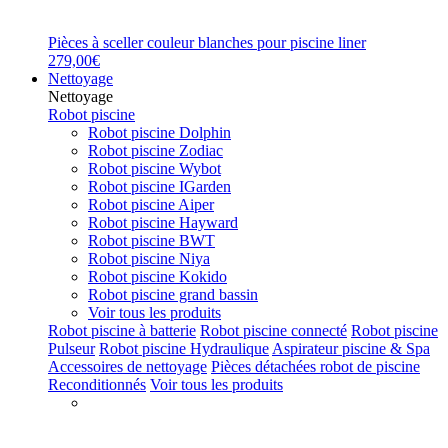
Pièces à sceller couleur blanches pour piscine liner
279,00€
Nettoyage
Nettoyage
Robot piscine
Robot piscine Dolphin
Robot piscine Zodiac
Robot piscine Wybot
Robot piscine IGarden
Robot piscine Aiper
Robot piscine Hayward
Robot piscine BWT
Robot piscine Niya
Robot piscine Kokido
Robot piscine grand bassin
Voir tous les produits
Robot piscine à batterie
Robot piscine connecté
Robot piscine
Pulseur
Robot piscine Hydraulique
Aspirateur piscine & Spa
Accessoires de nettoyage
Pièces détachées robot de piscine
Reconditionnés
Voir tous les produits