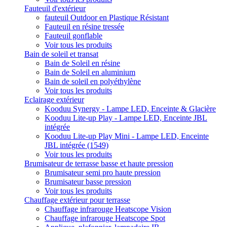
Fauteuil d'extérieur
fauteuil Outdoor en Plastique Résistant
Fauteuil en résine tressée
Fauteuil gonflable
Voir tous les produits
Bain de soleil et transat
Bain de Soleil en résine
Bain de Soleil en aluminium
Bain de soleil en polyéthylène
Voir tous les produits
Eclairage extérieur
Kooduu Synergy - Lampe LED, Enceinte & Glacière
Kooduu Lite-up Play - Lampe LED, Enceinte JBL
intégrée
Kooduu Lite-up Play Mini - Lampe LED, Enceinte
JBL intégrée (1549)
Voir tous les produits
Brumisateur de terrasse basse et haute pression
Brumisateur semi pro haute pression
Brumisateur basse pression
Voir tous les produits
Chauffage extérieur pour terrasse
Chauffage infrarouge Heatscope Vision
Chauffage infrarouge Heatscope Spot