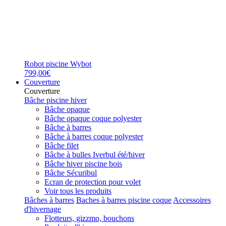
Robot piscine Wybot
799,00€
Couverture
Couverture
Bâche piscine hiver
Bâche opaque
Bâche opaque coque polyester
Bâche à barres
Bâche à barres coque polyester
Bâche filet
Bâche à bulles Iverbul été/hiver
Bâche hiver piscine bois
Bâche Sécuribul
Ecran de protection pour volet
Voir tous les produits
Bâches à barres
Baches à barres piscine coque
Accessoires
d'hivernage
Flotteurs, gizzmo, bouchons