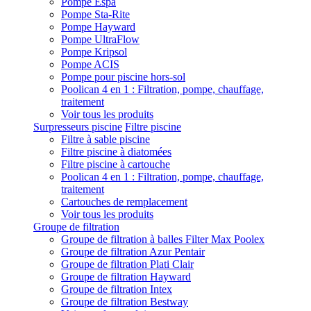
Pompe Espa
Pompe Sta-Rite
Pompe Hayward
Pompe UltraFlow
Pompe Kripsol
Pompe ACIS
Pompe pour piscine hors-sol
Poolican 4 en 1 : Filtration, pompe, chauffage,
traitement
Voir tous les produits
Surpresseurs piscine
Filtre piscine
Filtre à sable piscine
Filtre piscine à diatomées
Filtre piscine à cartouche
Poolican 4 en 1 : Filtration, pompe, chauffage,
traitement
Cartouches de remplacement
Voir tous les produits
Groupe de filtration
Groupe de filtration à balles Filter Max Poolex
Groupe de filtration Azur Pentair
Groupe de filtration Plati Clair
Groupe de filtration Hayward
Groupe de filtration Intex
Groupe de filtration Bestway