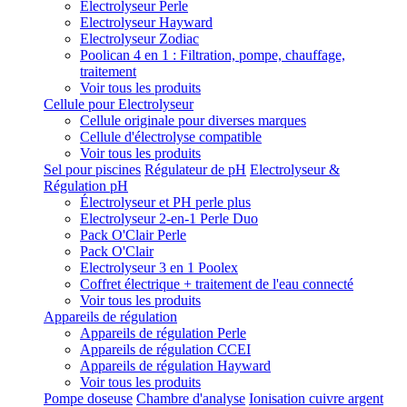
Electrolyseur Perle
Electrolyseur Hayward
Electrolyseur Zodiac
Poolican 4 en 1 : Filtration, pompe, chauffage,
traitement
Voir tous les produits
Cellule pour Electrolyseur
Cellule originale pour diverses marques
Cellule d'électrolyse compatible
Voir tous les produits
Sel pour piscines
Régulateur de pH
Electrolyseur &
Régulation pH
Électrolyseur et PH perle plus
Electrolyseur 2-en-1 Perle Duo
Pack O'Clair Perle
Pack O'Clair
Electrolyseur 3 en 1 Poolex
Coffret électrique + traitement de l'eau connecté
Voir tous les produits
Appareils de régulation
Appareils de régulation Perle
Appareils de régulation CCEI
Appareils de régulation Hayward
Voir tous les produits
Pompe doseuse
Chambre d'analyse
Ionisation cuivre argent