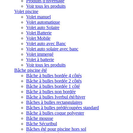
Produits d'hivernage
Voir tous les produits
Volet piscine
Volet manuel
Volet automatique
Volet auto Solaire
Volet Batterie
Volet Mobile
Volet auto avec Banc
Volet auto solaire avec banc
Volet immergé
Volet à batterie
Voir tous les produits
Bâche piscine été
Bâche à bulles bordée 4 côtés
Bâche à bulles bordée 2 côtés
Bâche à bulles bordée 1 côté
Bâche à bulles non bordée
Bâche à bulles Iverbul été/hiver
Bâches à bulles rectangulaires
Bâches à bulles prédécoupées standard
Bâche à bulles coque polyester
Bâche mousse
Bâche Sécuribul
Bâches été pour piscine hors sol