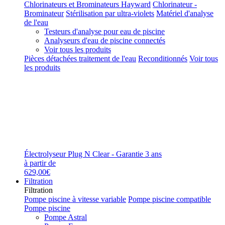
Chlorinateurs et Brominateurs Hayward
Chlorinateur -
Brominateur
Stérilisation par ultra-violets
Matériel d'analyse
de l'eau
Testeurs d'analyse pour eau de piscine
Analyseurs d'eau de piscine connectés
Voir tous les produits
Pièces détachées traitement de l'eau
Reconditionnés
Voir tous
les produits
Électrolyseur Plug N Clear - Garantie 3 ans
à partir de
629,00€
Filtration
Filtration
Pompe piscine à vitesse variable
Pompe piscine compatible
Pompe piscine
Pompe Astral