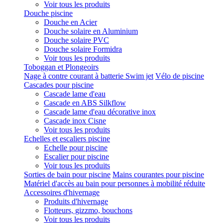
Voir tous les produits
Douche piscine
Douche en Acier
Douche solaire en Aluminium
Douche solaire PVC
Douche solaire Formidra
Voir tous les produits
Toboggan et Plongeoirs
Nage à contre courant à batterie Swim jet
Vélo de piscine
Cascades pour piscine
Cascade lame d'eau
Cascade en ABS Silkflow
Cascade lame d'eau décorative inox
Cascade inox Cisne
Voir tous les produits
Echelles et escaliers piscine
Echelle pour piscine
Escalier pour piscine
Voir tous les produits
Sorties de bain pour piscine
Mains courantes pour piscine
Matériel d'accès au bain pour personnes à mobilité réduite
Accessoires d'hivernage
Produits d'hivernage
Flotteurs, gizzmo, bouchons
Voir tous les produits