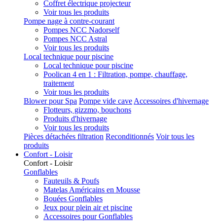
Coffret électrique projecteur
Voir tous les produits
Pompe nage à contre-courant
Pompes NCC Nadorself
Pompes NCC Astral
Voir tous les produits
Local technique pour piscine
Local technique pour piscine
Poolican 4 en 1 : Filtration, pompe, chauffage,
traitement
Voir tous les produits
Blower pour Spa
Pompe vide cave
Accessoires d'hivernage
Flotteurs, gizzmo, bouchons
Produits d'hivernage
Voir tous les produits
Pièces détachées filtration
Reconditionnés
Voir tous les
produits
Confort - Loisir
Confort - Loisir
Gonflables
Fauteuils & Poufs
Matelas Américains en Mousse
Bouées Gonflables
Jeux pour plein air et piscine
Accessoires pour Gonflables