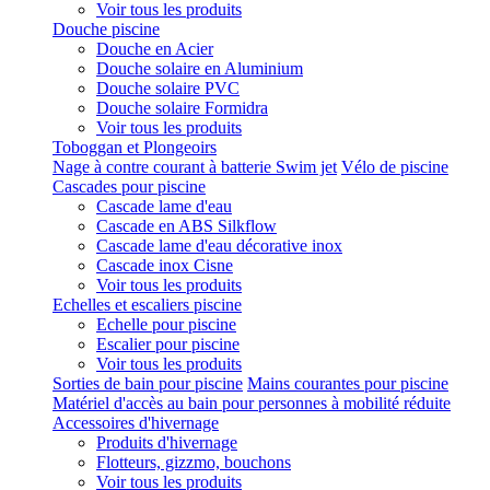
Voir tous les produits
Douche piscine
Douche en Acier
Douche solaire en Aluminium
Douche solaire PVC
Douche solaire Formidra
Voir tous les produits
Toboggan et Plongeoirs
Nage à contre courant à batterie Swim jet
Vélo de piscine
Cascades pour piscine
Cascade lame d'eau
Cascade en ABS Silkflow
Cascade lame d'eau décorative inox
Cascade inox Cisne
Voir tous les produits
Echelles et escaliers piscine
Echelle pour piscine
Escalier pour piscine
Voir tous les produits
Sorties de bain pour piscine
Mains courantes pour piscine
Matériel d'accès au bain pour personnes à mobilité réduite
Accessoires d'hivernage
Produits d'hivernage
Flotteurs, gizzmo, bouchons
Voir tous les produits