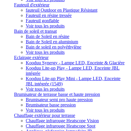
Fauteuil d'extérieur
fauteuil Outdoor en Plastique Résistant
Fauteuil en résine tressée
Fauteuil gonflable
Voir tous les produits
Bain de soleil et transat
Bain de Soleil en résine
Bain de Soleil en aluminium
Bain de soleil en polyéthylène
Voir tous les produits
Eclairage extérieur
Kooduu Synergy - Lampe LED, Enceinte & Glacière
Kooduu Lite-up Play - Lampe LED, Enceinte JBL
intégrée
Kooduu Lite-up Play Mini - Lampe LED, Enceinte
JBL intégrée (1549)
Voir tous les produits
Brumisateur de terrasse basse et haute pression
Brumisateur semi pro haute pression
Brumisateur basse pression
Voir tous les produits
Chauffage extérieur pour terrasse
Chauffage infrarouge Heatscope Vision
Chauffage infrarouge Heatscope Spot