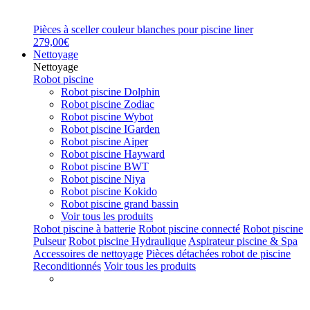
Pièces à sceller couleur blanches pour piscine liner
279,00€
Nettoyage
Nettoyage
Robot piscine
Robot piscine Dolphin
Robot piscine Zodiac
Robot piscine Wybot
Robot piscine IGarden
Robot piscine Aiper
Robot piscine Hayward
Robot piscine BWT
Robot piscine Niya
Robot piscine Kokido
Robot piscine grand bassin
Voir tous les produits
Robot piscine à batterie
Robot piscine connecté
Robot piscine
Pulseur
Robot piscine Hydraulique
Aspirateur piscine & Spa
Accessoires de nettoyage
Pièces détachées robot de piscine
Reconditionnés
Voir tous les produits