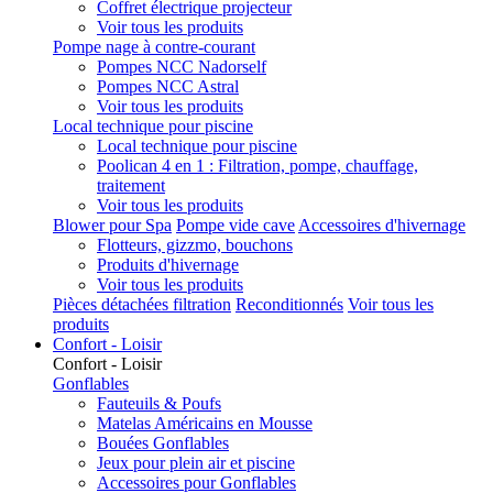
Coffret électrique projecteur
Voir tous les produits
Pompe nage à contre-courant
Pompes NCC Nadorself
Pompes NCC Astral
Voir tous les produits
Local technique pour piscine
Local technique pour piscine
Poolican 4 en 1 : Filtration, pompe, chauffage,
traitement
Voir tous les produits
Blower pour Spa
Pompe vide cave
Accessoires d'hivernage
Flotteurs, gizzmo, bouchons
Produits d'hivernage
Voir tous les produits
Pièces détachées filtration
Reconditionnés
Voir tous les
produits
Confort - Loisir
Confort - Loisir
Gonflables
Fauteuils & Poufs
Matelas Américains en Mousse
Bouées Gonflables
Jeux pour plein air et piscine
Accessoires pour Gonflables