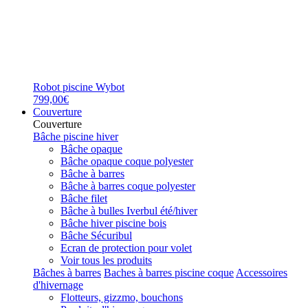
Robot piscine Wybot
799,00€
Couverture
Couverture
Bâche piscine hiver
Bâche opaque
Bâche opaque coque polyester
Bâche à barres
Bâche à barres coque polyester
Bâche filet
Bâche à bulles Iverbul été/hiver
Bâche hiver piscine bois
Bâche Sécuribul
Ecran de protection pour volet
Voir tous les produits
Bâches à barres
Baches à barres piscine coque
Accessoires
d'hivernage
Flotteurs, gizzmo, bouchons