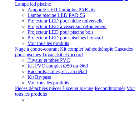
Lampe led piscine
Ampoule LED Lumiplus PAR-56
Lampe piscine LED PAR-56
Projecteur LED pour niche universelle
Projecteur LED à visser sur refoulement
Projecteur LED pour piscine bois
Projecteur LED pour piscines hors-sol
Voir tous les produits
Nage à contre-courant
Kit complet balnéothérapie
Cascades
pour piscines
Tuyau, kit et raccord
Tuyaux et tubes PVC
Kit PVC complet Ø50 ou Ø63
Raccords, colles, etc. au détail
Kit By-pass
Voir tous les produits
Pièces détachées pièces à sceller piscine
Reconditionnés
Voir
tous les produits