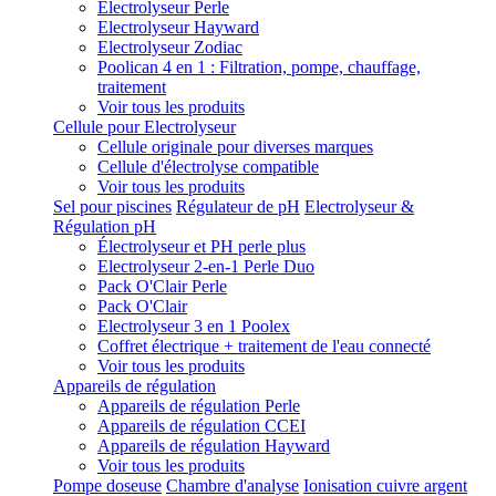
Electrolyseur Perle
Electrolyseur Hayward
Electrolyseur Zodiac
Poolican 4 en 1 : Filtration, pompe, chauffage,
traitement
Voir tous les produits
Cellule pour Electrolyseur
Cellule originale pour diverses marques
Cellule d'électrolyse compatible
Voir tous les produits
Sel pour piscines
Régulateur de pH
Electrolyseur &
Régulation pH
Électrolyseur et PH perle plus
Electrolyseur 2-en-1 Perle Duo
Pack O'Clair Perle
Pack O'Clair
Electrolyseur 3 en 1 Poolex
Coffret électrique + traitement de l'eau connecté
Voir tous les produits
Appareils de régulation
Appareils de régulation Perle
Appareils de régulation CCEI
Appareils de régulation Hayward
Voir tous les produits
Pompe doseuse
Chambre d'analyse
Ionisation cuivre argent