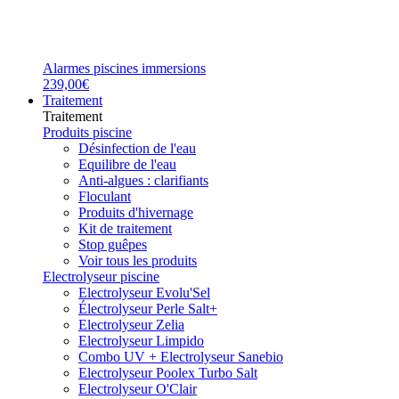
Alarmes piscines immersions
239,00€
Traitement
Traitement
Produits piscine
Désinfection de l'eau
Equilibre de l'eau
Anti-algues : clarifiants
Floculant
Produits d'hivernage
Kit de traitement
Stop guêpes
Voir tous les produits
Electrolyseur piscine
Electrolyseur Evolu'Sel
Électrolyseur Perle Salt+
Electrolyseur Zelia
Electrolyseur Limpido
Combo UV + Electrolyseur Sanebio
Electrolyseur Poolex Turbo Salt
Electrolyseur O'Clair