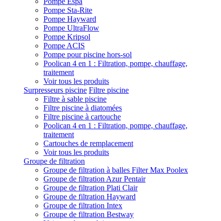
Pompe Espa
Pompe Sta-Rite
Pompe Hayward
Pompe UltraFlow
Pompe Kripsol
Pompe ACIS
Pompe pour piscine hors-sol
Poolican 4 en 1 : Filtration, pompe, chauffage,
traitement
Voir tous les produits
Surpresseurs piscine
Filtre piscine
Filtre à sable piscine
Filtre piscine à diatomées
Filtre piscine à cartouche
Poolican 4 en 1 : Filtration, pompe, chauffage,
traitement
Cartouches de remplacement
Voir tous les produits
Groupe de filtration
Groupe de filtration à balles Filter Max Poolex
Groupe de filtration Azur Pentair
Groupe de filtration Plati Clair
Groupe de filtration Hayward
Groupe de filtration Intex
Groupe de filtration Bestway