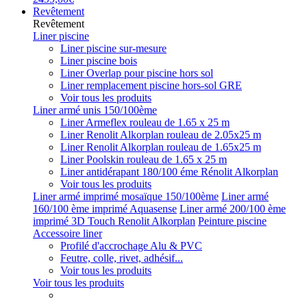
Revêtement
Revêtement
Liner piscine
Liner piscine sur-mesure
Liner piscine bois
Liner Overlap pour piscine hors sol
Liner remplacement piscine hors-sol GRE
Voir tous les produits
Liner armé unis 150/100ème
Liner Armeflex rouleau de 1.65 x 25 m
Liner Renolit Alkorplan rouleau de 2.05x25 m
Liner Renolit Alkorplan rouleau de 1.65x25 m
Liner Poolskin rouleau de 1.65 x 25 m
Liner antidérapant 180/100 éme Rénolit Alkorplan
Voir tous les produits
Liner armé imprimé mosaïque 150/100ème
Liner armé
160/100 ème imprimé Aquasense
Liner armé 200/100 ème
imprimé 3D Touch Renolit Alkorplan
Peinture piscine
Accessoire liner
Profilé d'accrochage Alu & PVC
Feutre, colle, rivet, adhésif...
Voir tous les produits
Voir tous les produits