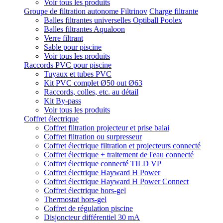
Voir tous les produits
Groupe de filtration autonome Filtrinov
Charge filtrante
Balles filtrantes universelles Optiball Poolex
Balles filtrantes Aqualoon
Verre filtrant
Sable pour piscine
Voir tous les produits
Raccords PVC pour piscine
Tuyaux et tubes PVC
Kit PVC complet Ø50 out Ø63
Raccords, colles, etc. au détail
Kit By-pass
Voir tous les produits
Coffret électrique
Coffret filtration projecteur et prise balai
Coffret filtration ou surpresseur
Coffret électrique filtration et projecteurs connecté
Coffret électrique + traitement de l'eau connecté
Coffret électrique connecté TILD VP
Coffret électrique Hayward H Power
Coffret électrique Hayward H Power Connect
Coffret électrique hors-gel
Thermostat hors-gel
Coffret de régulation piscine
Disjoncteur différentiel 30 mA