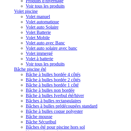
Produits d'hivernage
Voir tous les produits
Volet piscine
Volet manuel
Volet automatique
Volet auto Solaire
Volet Batterie
Volet Mobile
Volet auto avec Banc
Volet auto solaire avec banc
Volet immergé
Volet à batterie
Voir tous les produits
Bâche piscine été
Bâche à bulles bordée 4 côtés
Bâche à bulles bordée 2 côtés
Bâche à bulles bordée 1 côté
Bâche à bulles non bordée
Bâche à bulles Iverbul été/hiver
Bâches à bulles rectangulaires
Bâches à bulles prédécoupées standard
Bâche à bulles coque polyester
Bâche mousse
Bâche Sécuribul
Bâches été pour piscine hors sol