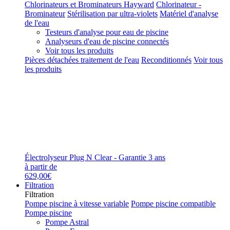
Chlorinateurs et Brominateurs Hayward
Chlorinateur -
Brominateur
Stérilisation par ultra-violets
Matériel d'analyse
de l'eau
Testeurs d'analyse pour eau de piscine
Analyseurs d'eau de piscine connectés
Voir tous les produits
Pièces détachées traitement de l'eau
Reconditionnés
Voir tous
les produits
Électrolyseur Plug N Clear - Garantie 3 ans
à partir de
629,00€
Filtration
Filtration
Pompe piscine à vitesse variable
Pompe piscine compatible
Pompe piscine
Pompe Astral