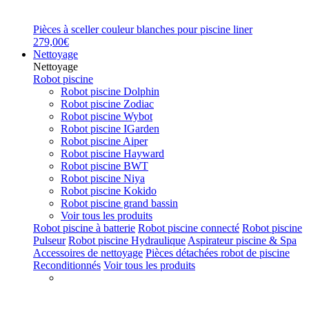
Pièces à sceller couleur blanches pour piscine liner
279,00€
Nettoyage
Nettoyage
Robot piscine
Robot piscine Dolphin
Robot piscine Zodiac
Robot piscine Wybot
Robot piscine IGarden
Robot piscine Aiper
Robot piscine Hayward
Robot piscine BWT
Robot piscine Niya
Robot piscine Kokido
Robot piscine grand bassin
Voir tous les produits
Robot piscine à batterie
Robot piscine connecté
Robot piscine
Pulseur
Robot piscine Hydraulique
Aspirateur piscine & Spa
Accessoires de nettoyage
Pièces détachées robot de piscine
Reconditionnés
Voir tous les produits