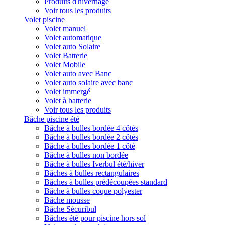
Produits d'hivernage
Voir tous les produits
Volet piscine
Volet manuel
Volet automatique
Volet auto Solaire
Volet Batterie
Volet Mobile
Volet auto avec Banc
Volet auto solaire avec banc
Volet immergé
Volet à batterie
Voir tous les produits
Bâche piscine été
Bâche à bulles bordée 4 côtés
Bâche à bulles bordée 2 côtés
Bâche à bulles bordée 1 côté
Bâche à bulles non bordée
Bâche à bulles Iverbul été/hiver
Bâches à bulles rectangulaires
Bâches à bulles prédécoupées standard
Bâche à bulles coque polyester
Bâche mousse
Bâche Sécuribul
Bâches été pour piscine hors sol