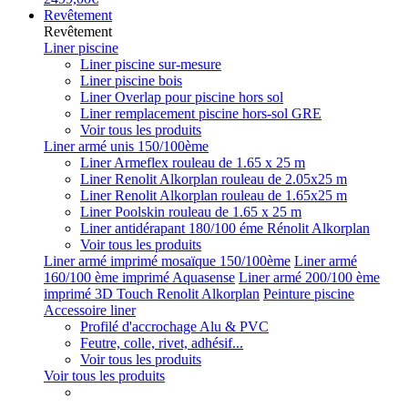
Revêtement
Revêtement
Liner piscine
Liner piscine sur-mesure
Liner piscine bois
Liner Overlap pour piscine hors sol
Liner remplacement piscine hors-sol GRE
Voir tous les produits
Liner armé unis 150/100ème
Liner Armeflex rouleau de 1.65 x 25 m
Liner Renolit Alkorplan rouleau de 2.05x25 m
Liner Renolit Alkorplan rouleau de 1.65x25 m
Liner Poolskin rouleau de 1.65 x 25 m
Liner antidérapant 180/100 éme Rénolit Alkorplan
Voir tous les produits
Liner armé imprimé mosaïque 150/100ème
Liner armé
160/100 ème imprimé Aquasense
Liner armé 200/100 ème
imprimé 3D Touch Renolit Alkorplan
Peinture piscine
Accessoire liner
Profilé d'accrochage Alu & PVC
Feutre, colle, rivet, adhésif...
Voir tous les produits
Voir tous les produits