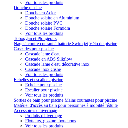
Voir tous les produits
Douche piscine
Douche en Acier
Douche solaire en Aluminium
Douche solaire PVC
Douche solaire Formidra
Voir tous les produits
Toboggan et Plongeoirs
Nage à contre courant à batterie Swim jet
Vélo de piscine
Cascades pour piscine
Cascade lame d'eau
Cascade en ABS Silkflow
Cascade lame d'eau décorative inox
Cascade inox Cisne
Voir tous les produits
Echelles et escaliers piscine
Echelle pour piscine
Escalier pour piscine
Voir tous les produits
Sorties de bain pour piscine
Mains courantes pour piscine
Matériel d'accès au bain pour personnes à mobilité réduite
Accessoires d'hivernage
Produits d'hivernage
Flotteurs, gizzmo, bouchons
Voir tous les produits