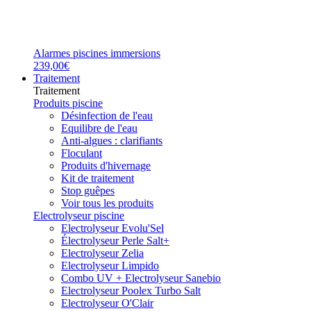
Alarmes piscines immersions
239,00€
Traitement
Traitement
Produits piscine
Désinfection de l'eau
Equilibre de l'eau
Anti-algues : clarifiants
Floculant
Produits d'hivernage
Kit de traitement
Stop guêpes
Voir tous les produits
Electrolyseur piscine
Electrolyseur Evolu'Sel
Électrolyseur Perle Salt+
Electrolyseur Zelia
Electrolyseur Limpido
Combo UV + Electrolyseur Sanebio
Electrolyseur Poolex Turbo Salt
Electrolyseur O'Clair