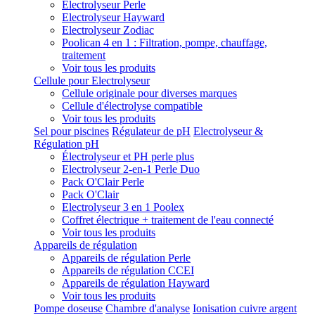
Electrolyseur Perle
Electrolyseur Hayward
Electrolyseur Zodiac
Poolican 4 en 1 : Filtration, pompe, chauffage,
traitement
Voir tous les produits
Cellule pour Electrolyseur
Cellule originale pour diverses marques
Cellule d'électrolyse compatible
Voir tous les produits
Sel pour piscines
Régulateur de pH
Electrolyseur &
Régulation pH
Électrolyseur et PH perle plus
Electrolyseur 2-en-1 Perle Duo
Pack O'Clair Perle
Pack O'Clair
Electrolyseur 3 en 1 Poolex
Coffret électrique + traitement de l'eau connecté
Voir tous les produits
Appareils de régulation
Appareils de régulation Perle
Appareils de régulation CCEI
Appareils de régulation Hayward
Voir tous les produits
Pompe doseuse
Chambre d'analyse
Ionisation cuivre argent