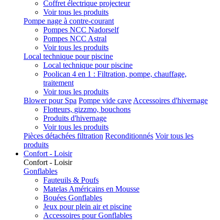
Coffret électrique projecteur
Voir tous les produits
Pompe nage à contre-courant
Pompes NCC Nadorself
Pompes NCC Astral
Voir tous les produits
Local technique pour piscine
Local technique pour piscine
Poolican 4 en 1 : Filtration, pompe, chauffage,
traitement
Voir tous les produits
Blower pour Spa
Pompe vide cave
Accessoires d'hivernage
Flotteurs, gizzmo, bouchons
Produits d'hivernage
Voir tous les produits
Pièces détachées filtration
Reconditionnés
Voir tous les
produits
Confort - Loisir
Confort - Loisir
Gonflables
Fauteuils & Poufs
Matelas Américains en Mousse
Bouées Gonflables
Jeux pour plein air et piscine
Accessoires pour Gonflables