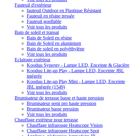
Fauteuil d'extérieur
fauteuil Outdoor en Plastique Résistant
Fauteuil en résine tressée
Fauteuil gonflable
Voir tous les produits
Bain de soleil et transat
Bain de Soleil en résine
Bain de Soleil en aluminium
Bain de soleil en polyéthylène
Voir tous les produits
Eclairage extérieur
Kooduu Synergy - Lampe LED, Enceinte & Glacière
Kooduu Lite-up Play - Lampe LED, Enceinte JBL
intégrée
Kooduu Lite-up Play Mini - Lampe LED, Enceinte
JBL intégrée (1549)
Voir tous les produits
Brumisateur de terrasse basse et haute pression
Brumisateur semi pro haute pression
Brumisateur basse pression
Voir tous les produits
Chauffage extérieur pour terrasse
Chauffage infrarouge Heatscope Vision
Chauffage infrarouge Heatscope Spot