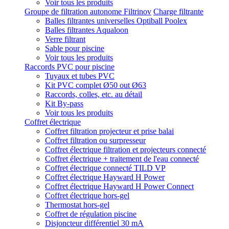
Voir tous les produits
Groupe de filtration autonome Filtrinov
Charge filtrante
Balles filtrantes universelles Optiball Poolex
Balles filtrantes Aqualoon
Verre filtrant
Sable pour piscine
Voir tous les produits
Raccords PVC pour piscine
Tuyaux et tubes PVC
Kit PVC complet Ø50 out Ø63
Raccords, colles, etc. au détail
Kit By-pass
Voir tous les produits
Coffret électrique
Coffret filtration projecteur et prise balai
Coffret filtration ou surpresseur
Coffret électrique filtration et projecteurs connecté
Coffret électrique + traitement de l'eau connecté
Coffret électrique connecté TILD VP
Coffret électrique Hayward H Power
Coffret électrique Hayward H Power Connect
Coffret électrique hors-gel
Thermostat hors-gel
Coffret de régulation piscine
Disjoncteur différentiel 30 mA