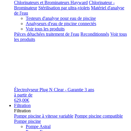
Chlorinateurs et Brominateurs Hayward
Chlorinateur -
Brominateur
Stérilisation par ultra-violets
Matériel d'analyse
de l'eau
Testeurs d'analyse pour eau de piscine
Analyseurs d'eau de piscine connectés
Voir tous les produits
Pièces détachées traitement de l'eau
Reconditionnés
Voir tous
les produits
Électrolyseur Plug N Clear - Garantie 3 ans
à partir de
629,00€
Filtration
Filtration
Pompe piscine à vitesse variable
Pompe piscine compatible
Pompe piscine
Pompe Astral