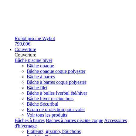
Robot piscine Wybot
799,00€
Couverture
Couverture
Bâche piscine hiver
Bâche opaque
Bâche opaque coque polyester
Bâche à barres
Bâche à barres coque polyester
Bâche filet
Bâche à bulles Iverbul été/hiver
Bâche hiver piscine bois
Bâche Sécuribul
Ecran de protection pour volet
Voir tous les produits
Bâches à barres
Baches à barres piscine coque
Accessoires
d'hivernage
Flotteurs, gizzmo, bouchons