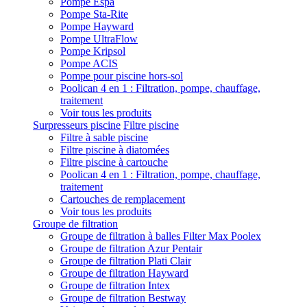
Pompe Espa
Pompe Sta-Rite
Pompe Hayward
Pompe UltraFlow
Pompe Kripsol
Pompe ACIS
Pompe pour piscine hors-sol
Poolican 4 en 1 : Filtration, pompe, chauffage,
traitement
Voir tous les produits
Surpresseurs piscine
Filtre piscine
Filtre à sable piscine
Filtre piscine à diatomées
Filtre piscine à cartouche
Poolican 4 en 1 : Filtration, pompe, chauffage,
traitement
Cartouches de remplacement
Voir tous les produits
Groupe de filtration
Groupe de filtration à balles Filter Max Poolex
Groupe de filtration Azur Pentair
Groupe de filtration Plati Clair
Groupe de filtration Hayward
Groupe de filtration Intex
Groupe de filtration Bestway