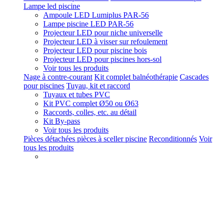
Lampe led piscine
Ampoule LED Lumiplus PAR-56
Lampe piscine LED PAR-56
Projecteur LED pour niche universelle
Projecteur LED à visser sur refoulement
Projecteur LED pour piscine bois
Projecteur LED pour piscines hors-sol
Voir tous les produits
Nage à contre-courant
Kit complet balnéothérapie
Cascades
pour piscines
Tuyau, kit et raccord
Tuyaux et tubes PVC
Kit PVC complet Ø50 ou Ø63
Raccords, colles, etc. au détail
Kit By-pass
Voir tous les produits
Pièces détachées pièces à sceller piscine
Reconditionnés
Voir
tous les produits