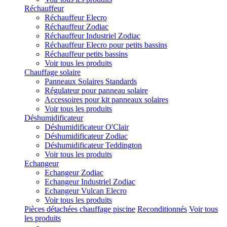
Réchauffeur
Réchauffeur Elecro
Réchauffeur Zodiac
Réchauffeur Industriel Zodiac
Réchauffeur Elecro pour petits bassins
Réchauffeur petits bassins
Voir tous les produits
Chauffage solaire
Panneaux Solaires Standards
Régulateur pour panneau solaire
Accessoires pour kit panneaux solaires
Voir tous les produits
Déshumidificateur
Déshumidificateur O'Clair
Déshumidificateur Zodiac
Déshumidificateur Teddington
Voir tous les produits
Echangeur
Echangeur Zodiac
Echangeur Industriel Zodiac
Echangeur Vulcan Elecro
Voir tous les produits
Pièces détachées chauffage piscine
Reconditionnés
Voir tous
les produits