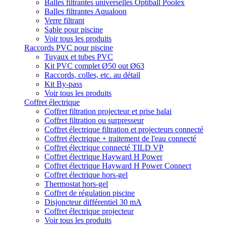
Balles filtrantes universelles Optiball Poolex
Balles filtrantes Aqualoon
Verre filtrant
Sable pour piscine
Voir tous les produits
Raccords PVC pour piscine
Tuyaux et tubes PVC
Kit PVC complet Ø50 out Ø63
Raccords, colles, etc. au détail
Kit By-pass
Voir tous les produits
Coffret électrique
Coffret filtration projecteur et prise balai
Coffret filtration ou surpresseur
Coffret électrique filtration et projecteurs connecté
Coffret électrique + traitement de l'eau connecté
Coffret électrique connecté TILD VP
Coffret électrique Hayward H Power
Coffret électrique Hayward H Power Connect
Coffret électrique hors-gel
Thermostat hors-gel
Coffret de régulation piscine
Disjoncteur différentiel 30 mA
Coffret électrique projecteur
Voir tous les produits