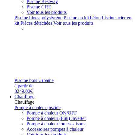
Piscine Bestway
Piscine GRE
Voir tous les produits
Piscine blocs polystyrène
Piscine en kit béton
Piscine acier en
kit
Pièces détachées
Voir tous les produits
Piscine bois Urbaine
à partir de
8249,00€
Chauffage
Chauffage
Pompe à chaleur piscine
Pompe à chaleur ON/OFF
Pompe à chaleur (Full) Inverter
Pompe à chaleur toutes saisons
Accessoires pompes à chaleur
Voir tous les produits