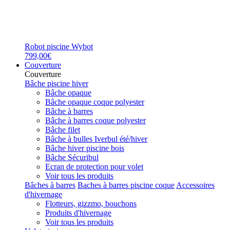
Robot piscine Wybot
799,00€
Couverture
Couverture
Bâche piscine hiver
Bâche opaque
Bâche opaque coque polyester
Bâche à barres
Bâche à barres coque polyester
Bâche filet
Bâche à bulles Iverbul été/hiver
Bâche hiver piscine bois
Bâche Sécuribul
Ecran de protection pour volet
Voir tous les produits
Bâches à barres
Baches à barres piscine coque
Accessoires
d'hivernage
Flotteurs, gizzmo, bouchons
Produits d'hivernage
Voir tous les produits