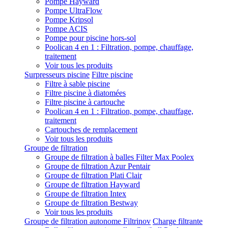
Pompe Hayward
Pompe UltraFlow
Pompe Kripsol
Pompe ACIS
Pompe pour piscine hors-sol
Poolican 4 en 1 : Filtration, pompe, chauffage,
traitement
Voir tous les produits
Surpresseurs piscine
Filtre piscine
Filtre à sable piscine
Filtre piscine à diatomées
Filtre piscine à cartouche
Poolican 4 en 1 : Filtration, pompe, chauffage,
traitement
Cartouches de remplacement
Voir tous les produits
Groupe de filtration
Groupe de filtration à balles Filter Max Poolex
Groupe de filtration Azur Pentair
Groupe de filtration Plati Clair
Groupe de filtration Hayward
Groupe de filtration Intex
Groupe de filtration Bestway
Voir tous les produits
Groupe de filtration autonome Filtrinov
Charge filtrante