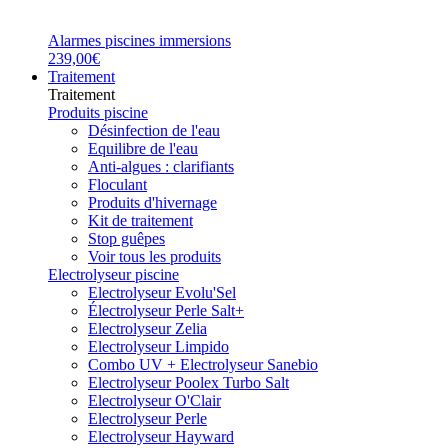
Alarmes piscines immersions
239,00€
Traitement
Traitement
Produits piscine
Désinfection de l'eau
Equilibre de l'eau
Anti-algues : clarifiants
Floculant
Produits d'hivernage
Kit de traitement
Stop guêpes
Voir tous les produits
Electrolyseur piscine
Electrolyseur Evolu'Sel
Électrolyseur Perle Salt+
Electrolyseur Zelia
Electrolyseur Limpido
Combo UV + Electrolyseur Sanebio
Electrolyseur Poolex Turbo Salt
Electrolyseur O'Clair
Electrolyseur Perle
Electrolyseur Hayward