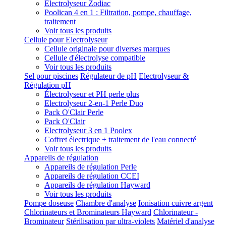
Electrolyseur Zodiac
Poolican 4 en 1 : Filtration, pompe, chauffage,
traitement
Voir tous les produits
Cellule pour Electrolyseur
Cellule originale pour diverses marques
Cellule d'électrolyse compatible
Voir tous les produits
Sel pour piscines
Régulateur de pH
Electrolyseur &
Régulation pH
Électrolyseur et PH perle plus
Electrolyseur 2-en-1 Perle Duo
Pack O'Clair Perle
Pack O'Clair
Electrolyseur 3 en 1 Poolex
Coffret électrique + traitement de l'eau connecté
Voir tous les produits
Appareils de régulation
Appareils de régulation Perle
Appareils de régulation CCEI
Appareils de régulation Hayward
Voir tous les produits
Pompe doseuse
Chambre d'analyse
Ionisation cuivre argent
Chlorinateurs et Brominateurs Hayward
Chlorinateur -
Brominateur
Stérilisation par ultra-violets
Matériel d'analyse