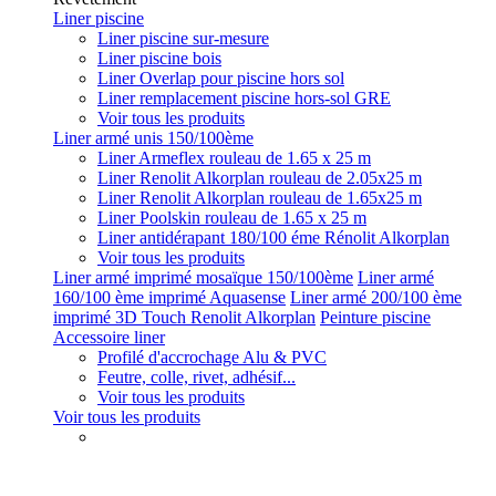
Liner piscine
Liner piscine sur-mesure
Liner piscine bois
Liner Overlap pour piscine hors sol
Liner remplacement piscine hors-sol GRE
Voir tous les produits
Liner armé unis 150/100ème
Liner Armeflex rouleau de 1.65 x 25 m
Liner Renolit Alkorplan rouleau de 2.05x25 m
Liner Renolit Alkorplan rouleau de 1.65x25 m
Liner Poolskin rouleau de 1.65 x 25 m
Liner antidérapant 180/100 éme Rénolit Alkorplan
Voir tous les produits
Liner armé imprimé mosaïque 150/100ème
Liner armé
160/100 ème imprimé Aquasense
Liner armé 200/100 ème
imprimé 3D Touch Renolit Alkorplan
Peinture piscine
Accessoire liner
Profilé d'accrochage Alu & PVC
Feutre, colle, rivet, adhésif...
Voir tous les produits
Voir tous les produits