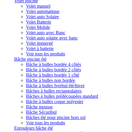
Volet piscine
Volet manuel
Volet automatique
Volet auto Solaire
Volet Batterie
Volet Mobile
Volet auto avec Banc
Volet auto solaire avec banc
Volet immergé
Volet à batterie
Voir tous les produits
Bâche piscine été
Bâche à bulles bordée 4 côtés
Bâche à bulles bordée 2 côtés
Bâche à bulles bordée 1 côté
Bâche à bulles non bordée
Bâche à bulles Iverbul été/hiver
Bâches à bulles rectangulaires
Bâches à bulles prédécoupées standard
Bâche à bulles coque polyester
Bâche mousse
Bâche Sécuribul
Bâches été pour piscine hors sol
Voir tous les produits
Enrouleurs bâche été