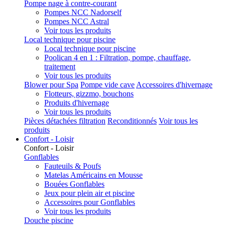
Pompe nage à contre-courant
Pompes NCC Nadorself
Pompes NCC Astral
Voir tous les produits
Local technique pour piscine
Local technique pour piscine
Poolican 4 en 1 : Filtration, pompe, chauffage,
traitement
Voir tous les produits
Blower pour Spa
Pompe vide cave
Accessoires d'hivernage
Flotteurs, gizzmo, bouchons
Produits d'hivernage
Voir tous les produits
Pièces détachées filtration
Reconditionnés
Voir tous les
produits
Confort - Loisir
Confort - Loisir
Gonflables
Fauteuils & Poufs
Matelas Américains en Mousse
Bouées Gonflables
Jeux pour plein air et piscine
Accessoires pour Gonflables
Voir tous les produits
Douche piscine