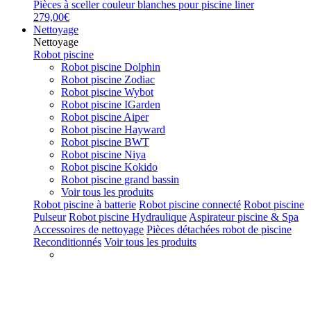
Pièces à sceller couleur blanches pour piscine liner
279,00€
Nettoyage
Nettoyage
Robot piscine
Robot piscine Dolphin
Robot piscine Zodiac
Robot piscine Wybot
Robot piscine IGarden
Robot piscine Aiper
Robot piscine Hayward
Robot piscine BWT
Robot piscine Niya
Robot piscine Kokido
Robot piscine grand bassin
Voir tous les produits
Robot piscine à batterie
Robot piscine connecté
Robot piscine
Pulseur
Robot piscine Hydraulique
Aspirateur piscine & Spa
Accessoires de nettoyage
Pièces détachées robot de piscine
Reconditionnés
Voir tous les produits