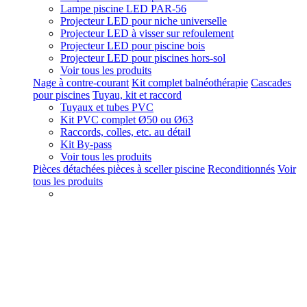
Lampe piscine LED PAR-56
Projecteur LED pour niche universelle
Projecteur LED à visser sur refoulement
Projecteur LED pour piscine bois
Projecteur LED pour piscines hors-sol
Voir tous les produits
Nage à contre-courant
Kit complet balnéothérapie
Cascades
pour piscines
Tuyau, kit et raccord
Tuyaux et tubes PVC
Kit PVC complet Ø50 ou Ø63
Raccords, colles, etc. au détail
Kit By-pass
Voir tous les produits
Pièces détachées pièces à sceller piscine
Reconditionnés
Voir
tous les produits