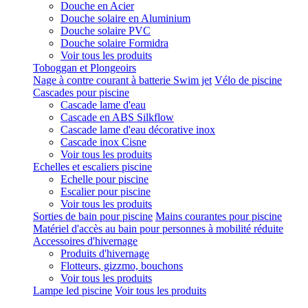
Douche en Acier
Douche solaire en Aluminium
Douche solaire PVC
Douche solaire Formidra
Voir tous les produits
Toboggan et Plongeoirs
Nage à contre courant à batterie Swim jet
Vélo de piscine
Cascades pour piscine
Cascade lame d'eau
Cascade en ABS Silkflow
Cascade lame d'eau décorative inox
Cascade inox Cisne
Voir tous les produits
Echelles et escaliers piscine
Echelle pour piscine
Escalier pour piscine
Voir tous les produits
Sorties de bain pour piscine
Mains courantes pour piscine
Matériel d'accès au bain pour personnes à mobilité réduite
Accessoires d'hivernage
Produits d'hivernage
Flotteurs, gizzmo, bouchons
Voir tous les produits
Lampe led piscine
Voir tous les produits