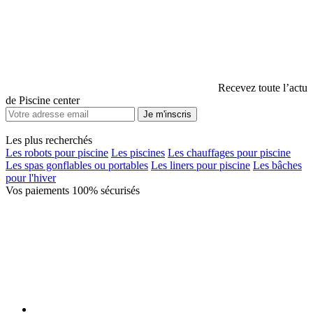
Recevez toute l’actu
de Piscine center
Je m'inscris
Les plus recherchés
Les robots pour piscine
Les piscines
Les chauffages pour piscine
Les spas gonflables ou portables
Les liners pour piscine
Les bâches
pour l'hiver
Vos paiements 100% sécurisés