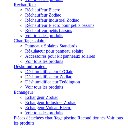
Réchauffeur
Réchauffeur Elecro
Réchauffeur Zodiac
Réchauffeur Industriel Zodiac
Réchauffeur Elecro pour petits bassins
Réchauffeur petits bassins
Voir tous les produits
Chauffage solaire
Panneaux Solaires Standards
Régulateur pour panneau solaire
Accessoires pour kit panneaux solaires
Voir tous les produits
Déshumidificateur
Déshumidificateur O'Clair
Déshumidificateur Zodiac
Déshumidificateur Teddington
Voir tous les produits
Echangeur
Echangeur Zodiac
Echangeur Industriel Zodiac
Echangeur Vulcan Elecro
Voir tous les produits
Pièces détachées chauffage piscine
Reconditionnés
Voir tous
les produits