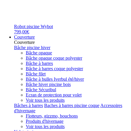
Robot piscine Wybot
799,00€
Couverture
Couverture
Bâche piscine hiver
Bâche opaque
Bâche opaque coque polyester
Bâche à barres
Bâche à barres coque polyester
Bâche filet
Bâche à bulles Iverbul été/hiver
Bâche hiver piscine bois
Bâche Sécuribul
Ecran de protection pour volet
Voir tous les produits
Bâches à barres
Baches à barres piscine coque
Accessoires
d'hivernage
Flotteurs, gizzmo, bouchons
Produits d'hivernage
Voir tous les produits