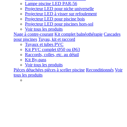
Lampe piscine LED PAR-56
Projecteur LED pour niche universelle
Projecteur LED à visser sur refoulement
Projecteur LED pour piscine bois
Projecteur LED pour piscines hors-sol
Voir tous les produits
Nage à contre-courant
Kit complet balnéothérapie
Cascades
pour piscines
Tuyau, kit et raccord
Tuyaux et tubes PVC
Kit PVC complet Ø50 ou Ø63
Raccords, colles, etc. au détail
Kit By-pass
Voir tous les produits
Pièces détachées pièces à sceller piscine
Reconditionnés
Voir
tous les produits