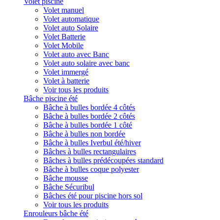
Volet piscine
Volet manuel
Volet automatique
Volet auto Solaire
Volet Batterie
Volet Mobile
Volet auto avec Banc
Volet auto solaire avec banc
Volet immergé
Volet à batterie
Voir tous les produits
Bâche piscine été
Bâche à bulles bordée 4 côtés
Bâche à bulles bordée 2 côtés
Bâche à bulles bordée 1 côté
Bâche à bulles non bordée
Bâche à bulles Iverbul été/hiver
Bâches à bulles rectangulaires
Bâches à bulles prédécoupées standard
Bâche à bulles coque polyester
Bâche mousse
Bâche Sécuribul
Bâches été pour piscine hors sol
Voir tous les produits
Enrouleurs bâche été