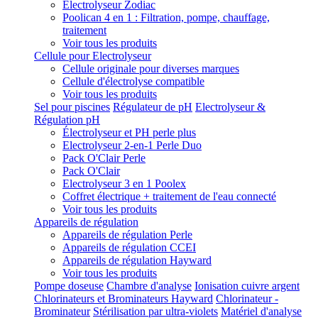
Electrolyseur Zodiac
Poolican 4 en 1 : Filtration, pompe, chauffage,
traitement
Voir tous les produits
Cellule pour Electrolyseur
Cellule originale pour diverses marques
Cellule d'électrolyse compatible
Voir tous les produits
Sel pour piscines
Régulateur de pH
Electrolyseur &
Régulation pH
Électrolyseur et PH perle plus
Electrolyseur 2-en-1 Perle Duo
Pack O'Clair Perle
Pack O'Clair
Electrolyseur 3 en 1 Poolex
Coffret électrique + traitement de l'eau connecté
Voir tous les produits
Appareils de régulation
Appareils de régulation Perle
Appareils de régulation CCEI
Appareils de régulation Hayward
Voir tous les produits
Pompe doseuse
Chambre d'analyse
Ionisation cuivre argent
Chlorinateurs et Brominateurs Hayward
Chlorinateur -
Brominateur
Stérilisation par ultra-violets
Matériel d'analyse