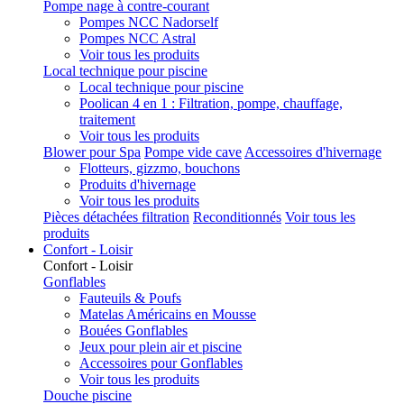
Pompe nage à contre-courant
Pompes NCC Nadorself
Pompes NCC Astral
Voir tous les produits
Local technique pour piscine
Local technique pour piscine
Poolican 4 en 1 : Filtration, pompe, chauffage,
traitement
Voir tous les produits
Blower pour Spa
Pompe vide cave
Accessoires d'hivernage
Flotteurs, gizzmo, bouchons
Produits d'hivernage
Voir tous les produits
Pièces détachées filtration
Reconditionnés
Voir tous les
produits
Confort - Loisir
Confort - Loisir
Gonflables
Fauteuils & Poufs
Matelas Américains en Mousse
Bouées Gonflables
Jeux pour plein air et piscine
Accessoires pour Gonflables
Voir tous les produits
Douche piscine