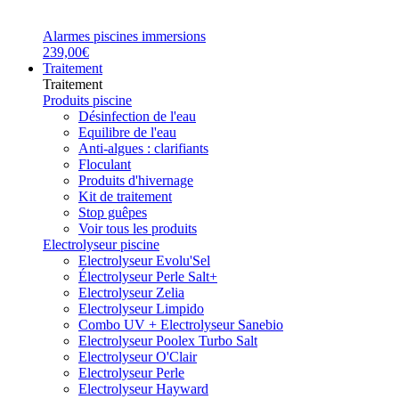
Alarmes piscines immersions
239,00€
Traitement
Traitement
Produits piscine
Désinfection de l'eau
Equilibre de l'eau
Anti-algues : clarifiants
Floculant
Produits d'hivernage
Kit de traitement
Stop guêpes
Voir tous les produits
Electrolyseur piscine
Electrolyseur Evolu'Sel
Électrolyseur Perle Salt+
Electrolyseur Zelia
Electrolyseur Limpido
Combo UV + Electrolyseur Sanebio
Electrolyseur Poolex Turbo Salt
Electrolyseur O'Clair
Electrolyseur Perle
Electrolyseur Hayward