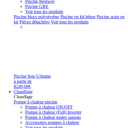
Piscine Bestway
Piscine GRE
Voir tous les produits
Piscine blocs polystyrène
Piscine en kit béton
Piscine acier en
kit
Pièces détachées
Voir tous les produits
Piscine bois Urbaine
à partir de
8249,00€
Chauffage
Chauffage
Pompe à chaleur piscine
Pompe à chaleur ON/OFF
Pompe à chaleur (Full) Inverter
Pompe à chaleur toutes saisons
Accessoires pompes à chaleur
Voir tous les produits