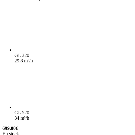
GL 320
29.8 m³/h
GL 520
34 m³/h
699,00
€
En stock