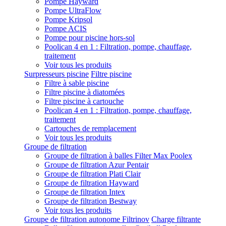
Pompe Hayward
Pompe UltraFlow
Pompe Kripsol
Pompe ACIS
Pompe pour piscine hors-sol
Poolican 4 en 1 : Filtration, pompe, chauffage,
traitement
Voir tous les produits
Surpresseurs piscine
Filtre piscine
Filtre à sable piscine
Filtre piscine à diatomées
Filtre piscine à cartouche
Poolican 4 en 1 : Filtration, pompe, chauffage,
traitement
Cartouches de remplacement
Voir tous les produits
Groupe de filtration
Groupe de filtration à balles Filter Max Poolex
Groupe de filtration Azur Pentair
Groupe de filtration Plati Clair
Groupe de filtration Hayward
Groupe de filtration Intex
Groupe de filtration Bestway
Voir tous les produits
Groupe de filtration autonome Filtrinov
Charge filtrante