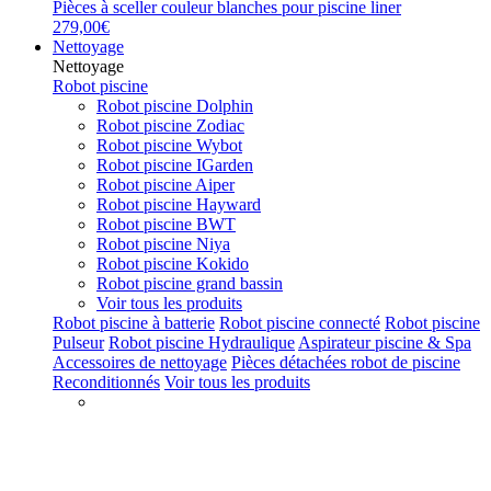
Pièces à sceller couleur blanches pour piscine liner
279,00€
Nettoyage
Nettoyage
Robot piscine
Robot piscine Dolphin
Robot piscine Zodiac
Robot piscine Wybot
Robot piscine IGarden
Robot piscine Aiper
Robot piscine Hayward
Robot piscine BWT
Robot piscine Niya
Robot piscine Kokido
Robot piscine grand bassin
Voir tous les produits
Robot piscine à batterie
Robot piscine connecté
Robot piscine
Pulseur
Robot piscine Hydraulique
Aspirateur piscine & Spa
Accessoires de nettoyage
Pièces détachées robot de piscine
Reconditionnés
Voir tous les produits