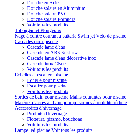
Douche en Acier
Douche solaire en Aluminium
Douche solaire PVC
Douche solaire Formidra
Voir tous les produits
Toboggan et Plongeoirs
Nage à contre courant à batterie Swim jet
Vélo de piscine
Cascades pour piscine
Cascade lame d'eau
Cascade en ABS Silkflow
Cascade lame d'eau décorative inox
Cascade inox Cisne
Voir tous les produits
Echelles et escaliers piscine
Echelle pour piscine
Escalier pour piscine
Voir tous les produits
Sorties de bain pour piscine
Mains courantes pour piscine
Matériel d'accès au bain pour personnes à mobilité réduite
Accessoires d'hivernage
Produits d'hivernage
Flotteurs, gizzmo, bouchons
Voir tous les produits
Lampe led piscine
Voir tous les produits