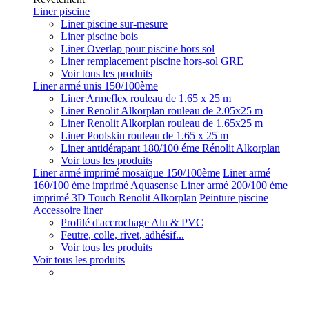
Liner piscine
Liner piscine sur-mesure
Liner piscine bois
Liner Overlap pour piscine hors sol
Liner remplacement piscine hors-sol GRE
Voir tous les produits
Liner armé unis 150/100ème
Liner Armeflex rouleau de 1.65 x 25 m
Liner Renolit Alkorplan rouleau de 2.05x25 m
Liner Renolit Alkorplan rouleau de 1.65x25 m
Liner Poolskin rouleau de 1.65 x 25 m
Liner antidérapant 180/100 éme Rénolit Alkorplan
Voir tous les produits
Liner armé imprimé mosaïque 150/100ème
Liner armé
160/100 ème imprimé Aquasense
Liner armé 200/100 ème
imprimé 3D Touch Renolit Alkorplan
Peinture piscine
Accessoire liner
Profilé d'accrochage Alu & PVC
Feutre, colle, rivet, adhésif...
Voir tous les produits
Voir tous les produits