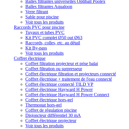
Balles filtrantes universelles Optiball Poolex
Balles filtrantes Aqualoon
Verre filtrant
Sable pour piscine
Voir tous les produits
Raccords PVC pour piscine
Tuyaux et tubes PVC
Kit PVC complet Ø50 out Ø63
Raccords, colles, etc. au détail
Kit By-pass
Voir tous les produits
Coffret électrique
Coffret filtration projecteur et prise balai
Coffret filtration ou surpresseur
Coffret électrique filtration et projecteurs connecté
Coffret électrique + traitement de l'eau connecté
Coffret électrique connecté TILD VP
Coffret électrique Hayward H Power
Coffret électrique Hayward H Power Connect
Coffret électrique hors-gel
Thermostat hors-gel
Coffret de régulation piscine
Disjoncteur différentiel 30 mA
Coffret électrique projecteur
Voir tous les produits