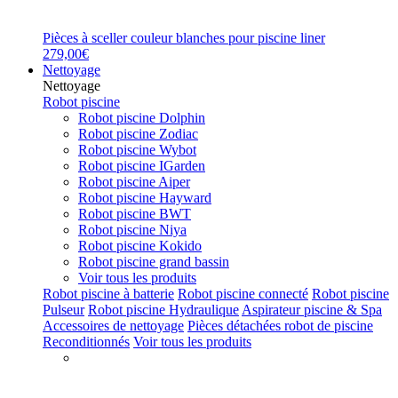
Pièces à sceller couleur blanches pour piscine liner
279,00€
Nettoyage
Nettoyage
Robot piscine
Robot piscine Dolphin
Robot piscine Zodiac
Robot piscine Wybot
Robot piscine IGarden
Robot piscine Aiper
Robot piscine Hayward
Robot piscine BWT
Robot piscine Niya
Robot piscine Kokido
Robot piscine grand bassin
Voir tous les produits
Robot piscine à batterie
Robot piscine connecté
Robot piscine
Pulseur
Robot piscine Hydraulique
Aspirateur piscine & Spa
Accessoires de nettoyage
Pièces détachées robot de piscine
Reconditionnés
Voir tous les produits