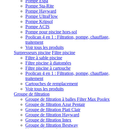
Pompe Espa
Pompe Sta-Rite
Pompe Hayward
Pompe UltraFlow
Pompe Kripsol
Pompe ACIS
Pompe pour piscine hors-sol
Poolican 4 en 1 : Filtration, pompe, chauffage,
traitement
Voir tous les produits
Surpresseurs piscine
Filtre piscine
Filtre à sable piscine
Filtre piscine à diatomées
Filtre piscine à cartouche
Poolican 4 en 1 : Filtration, pompe, chauffage,
traitement
Cartouches de remplacement
Voir tous les produits
Groupe de filtration
Groupe de filtration à balles Filter Max Poolex
Groupe de filtration Azur Pentair
Groupe de filtration Plati Clair
Groupe de filtration Hayward
Groupe de filtration Intex
Groupe de filtration Bestway