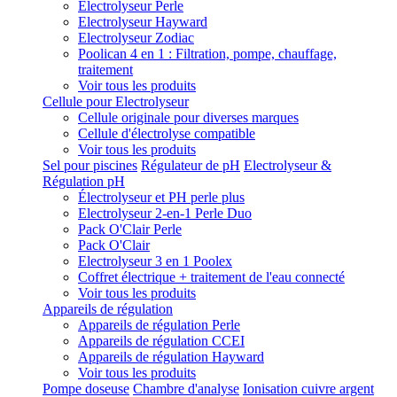
Electrolyseur Perle
Electrolyseur Hayward
Electrolyseur Zodiac
Poolican 4 en 1 : Filtration, pompe, chauffage,
traitement
Voir tous les produits
Cellule pour Electrolyseur
Cellule originale pour diverses marques
Cellule d'électrolyse compatible
Voir tous les produits
Sel pour piscines
Régulateur de pH
Electrolyseur &
Régulation pH
Électrolyseur et PH perle plus
Electrolyseur 2-en-1 Perle Duo
Pack O'Clair Perle
Pack O'Clair
Electrolyseur 3 en 1 Poolex
Coffret électrique + traitement de l'eau connecté
Voir tous les produits
Appareils de régulation
Appareils de régulation Perle
Appareils de régulation CCEI
Appareils de régulation Hayward
Voir tous les produits
Pompe doseuse
Chambre d'analyse
Ionisation cuivre argent