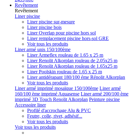
Revêtement
Revêtement
Liner piscine
Liner piscine sur-mesure
Liner piscine bois
Liner Overlap pour piscine hors sol
Liner remplacement piscine hors-sol GRE
Voir tous les produits
Liner armé unis 150/100ème
Liner Armeflex rouleau de 1.65 x 25 m
Liner Renolit Alkorplan rouleau de 2.05x25 m
Liner Renolit Alkorplan rouleau de 1.65x25 m
Liner Poolskin rouleau de 1.65 x 25 m
Liner antidérapant 180/100 éme Rénolit Alkorplan
Voir tous les produits
Liner armé imprimé mosaïque 150/100ème
Liner armé
160/100 ème imprimé Aquasense
Liner armé 200/100 ème
imprimé 3D Touch Renolit Alkorplan
Peinture piscine
Accessoire liner
Profilé d'accrochage Alu & PVC
Feutre, colle, rivet, adhésif...
Voir tous les produits
Voir tous les produits