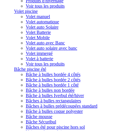
Produits d'hivernage
Voir tous les produits
Volet piscine
Volet manuel
Volet automatique
Volet auto Solaire
Volet Batterie
Volet Mobile
Volet auto avec Banc
Volet auto solaire avec banc
Volet immergé
Volet à batterie
Voir tous les produits
Bâche piscine été
Bâche à bulles bordée 4 côtés
Bâche à bulles bordée 2 côtés
Bâche à bulles bordée 1 côté
Bâche à bulles non bordée
Bâche à bulles Iverbul été/hiver
Bâches à bulles rectangulaires
Bâches à bulles prédécoupées standard
Bâche à bulles coque polyester
Bâche mousse
Bâche Sécuribul
Bâches été pour piscine hors sol