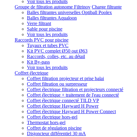
Voir tous les produits
Groupe de filtration autonome Filtrinov
Charge filtrante
Balles filtrantes universelles Optiball Poolex
Balles filtrantes Aqualoon
Verre filtrant
Sable pour piscine
Voir tous les produits
Raccords PVC pour piscine
Tuyaux et tubes PVC
Kit PVC complet Ø50 out Ø63
Raccords, colles, etc. au détail
Kit By-pass
Voir tous les produits
Coffret électrique
Coffret filtration projecteur et prise balai
Coffret filtration ou surpresseur
Coffret électrique filtration et projecteurs connecté
Coffret électrique + traitement de l'eau connecté
Coffret électrique connecté TILD VP
Coffret électrique Hayward H Power
Coffret électrique Hayward H Power Connect
Coffret électrique hors-gel
Thermostat hors-gel
Coffret de régulation piscine
Disjoncteur différentiel 30 mA