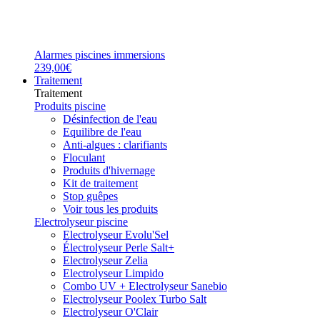
Alarmes piscines immersions
239,00€
Traitement
Traitement
Produits piscine
Désinfection de l'eau
Equilibre de l'eau
Anti-algues : clarifiants
Floculant
Produits d'hivernage
Kit de traitement
Stop guêpes
Voir tous les produits
Electrolyseur piscine
Electrolyseur Evolu'Sel
Électrolyseur Perle Salt+
Electrolyseur Zelia
Electrolyseur Limpido
Combo UV + Electrolyseur Sanebio
Electrolyseur Poolex Turbo Salt
Electrolyseur O'Clair