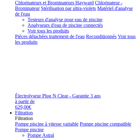
Chlorinateurs et Brominateurs Hayward
Chlorinateur -
Brominateur
Stérilisation par ultra-violets
Matériel d'analyse
de l'eau
Testeurs d'analyse pour eau de piscine
Analyseurs d'eau de piscine connectés
Voir tous les produits
Pièces détachées traitement de l'eau
Reconditionnés
Voir tous
les produits
Électrolyseur Plug N Clear - Garantie 3 ans
à partir de
629,00€
Filtration
Filtration
Pompe piscine à vitesse variable
Pompe piscine compatible
Pompe piscine
Pompe Astral