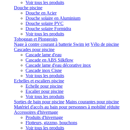
Voir tous les produits
Douche piscine
Douche en Acier
Douche solaire en Aluminium
Douche solaire PVC
Douche solaire Formidra
Voir tous les produits
Toboggan et Plongeoirs
Nage à contre courant à batterie Swim jet
Vélo de piscine
Cascades pour piscine
Cascade lame d'eau
Cascade en ABS Silkflow
Cascade lame d'eau décorative inox
Cascade inox Cisne
Voir tous les produits
Echelles et escaliers piscine
Echelle pour piscine
Escalier pour piscine
Voir tous les produits
Sorties de bain pour piscine
Mains courantes pour piscine
Matériel d'accès au bain pour personnes à mobilité réduite
Accessoires d'hivernage
Produits d'hivernage
Flotteurs, gizzmo, bouchons
Voir tous les produits