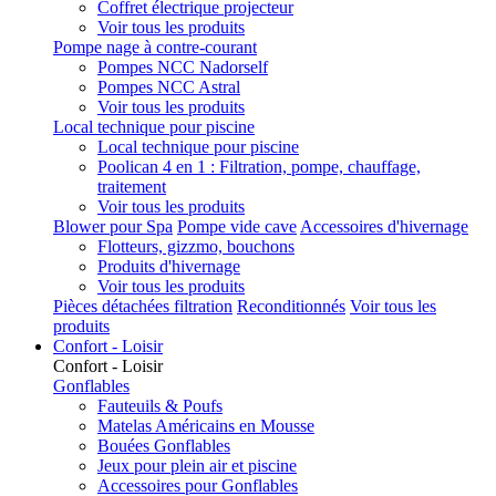
Coffret électrique projecteur
Voir tous les produits
Pompe nage à contre-courant
Pompes NCC Nadorself
Pompes NCC Astral
Voir tous les produits
Local technique pour piscine
Local technique pour piscine
Poolican 4 en 1 : Filtration, pompe, chauffage,
traitement
Voir tous les produits
Blower pour Spa
Pompe vide cave
Accessoires d'hivernage
Flotteurs, gizzmo, bouchons
Produits d'hivernage
Voir tous les produits
Pièces détachées filtration
Reconditionnés
Voir tous les
produits
Confort - Loisir
Confort - Loisir
Gonflables
Fauteuils & Poufs
Matelas Américains en Mousse
Bouées Gonflables
Jeux pour plein air et piscine
Accessoires pour Gonflables