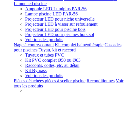
Lampe led piscine
Ampoule LED Lumiplus PAR-56
Lampe piscine LED PAR-56
Projecteur LED pour niche universelle
Projecteur LED à visser sur refoulement
Projecteur LED pour piscine bois
Projecteur LED pour piscines hors-sol
Voir tous les produits
Nage à contre-courant
Kit complet balnéothérapie
Cascades
pour piscines
Tuyau, kit et raccord
Tuyaux et tubes PVC
Kit PVC complet Ø50 ou Ø63
Raccords, colles, etc. au détail
Kit By-pass
Voir tous les produits
Pièces détachées pièces à sceller piscine
Reconditionnés
Voir
tous les produits