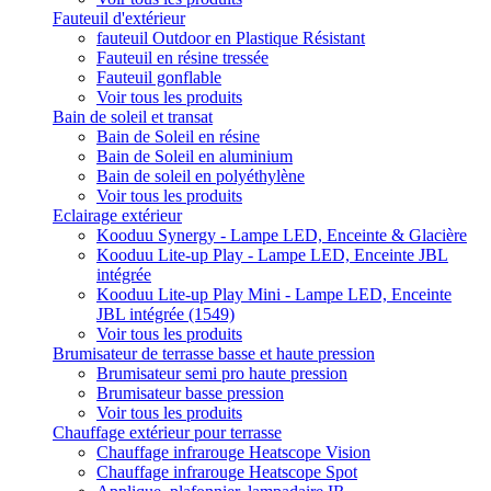
Fauteuil d'extérieur
fauteuil Outdoor en Plastique Résistant
Fauteuil en résine tressée
Fauteuil gonflable
Voir tous les produits
Bain de soleil et transat
Bain de Soleil en résine
Bain de Soleil en aluminium
Bain de soleil en polyéthylène
Voir tous les produits
Eclairage extérieur
Kooduu Synergy - Lampe LED, Enceinte & Glacière
Kooduu Lite-up Play - Lampe LED, Enceinte JBL
intégrée
Kooduu Lite-up Play Mini - Lampe LED, Enceinte
JBL intégrée (1549)
Voir tous les produits
Brumisateur de terrasse basse et haute pression
Brumisateur semi pro haute pression
Brumisateur basse pression
Voir tous les produits
Chauffage extérieur pour terrasse
Chauffage infrarouge Heatscope Vision
Chauffage infrarouge Heatscope Spot