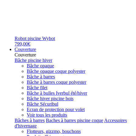
Robot piscine Wybot
799,00€
Couverture
Couverture
Bâche piscine hiver
Bâche opaque
Bâche opaque coque polyester
Bâche à barres
Bâche à barres coque polyester
Bâche filet
Bâche à bulles Iverbul été/hiver
Bâche hiver piscine bois
Bâche Sécuribul
Ecran de protection pour volet
Voir tous les produits
Bâches à barres
Baches à barres piscine coque
Accessoires
d'hivernage
Flotteurs, gizzmo, bouchons