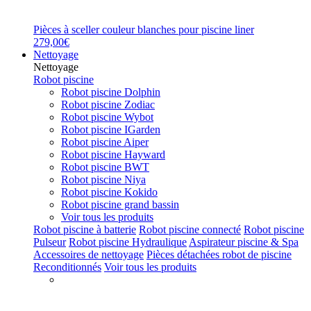
Pièces à sceller couleur blanches pour piscine liner
279,00€
Nettoyage
Nettoyage
Robot piscine
Robot piscine Dolphin
Robot piscine Zodiac
Robot piscine Wybot
Robot piscine IGarden
Robot piscine Aiper
Robot piscine Hayward
Robot piscine BWT
Robot piscine Niya
Robot piscine Kokido
Robot piscine grand bassin
Voir tous les produits
Robot piscine à batterie
Robot piscine connecté
Robot piscine
Pulseur
Robot piscine Hydraulique
Aspirateur piscine & Spa
Accessoires de nettoyage
Pièces détachées robot de piscine
Reconditionnés
Voir tous les produits