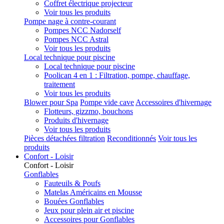
Coffret électrique projecteur
Voir tous les produits
Pompe nage à contre-courant
Pompes NCC Nadorself
Pompes NCC Astral
Voir tous les produits
Local technique pour piscine
Local technique pour piscine
Poolican 4 en 1 : Filtration, pompe, chauffage,
traitement
Voir tous les produits
Blower pour Spa
Pompe vide cave
Accessoires d'hivernage
Flotteurs, gizzmo, bouchons
Produits d'hivernage
Voir tous les produits
Pièces détachées filtration
Reconditionnés
Voir tous les
produits
Confort - Loisir
Confort - Loisir
Gonflables
Fauteuils & Poufs
Matelas Américains en Mousse
Bouées Gonflables
Jeux pour plein air et piscine
Accessoires pour Gonflables