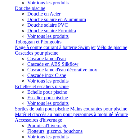
Voir tous les produits
Douche piscine
Douche en Acier
Douche solaire en Aluminium
Douche solaire PVC
Douche solaire Formidra
Voir tous les produits
Toboggan et Plongeoirs
Nage à contre courant à batterie Swim jet
Vélo de piscine
Cascades pour piscine
Cascade lame d'eau
Cascade en ABS Silkflow
Cascade lame d'eau décorative inox
Cascade inox Cisne
Voir tous les produits
Echelles et escaliers piscine
Echelle pour piscine
Escalier pour piscine
Voir tous les produits
Sorties de bain pour piscine
Mains courantes pour piscine
Matériel d'accès au bain pour personnes à mobilité réduite
Accessoires d'hivernage
Produits d'hivernage
Flotteurs, gizzmo, bouchons
Voir tous les produits