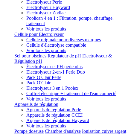
Electrolyseur Perle
Electrolyseur Hayward
Electrolyseur Zodiac
Poolican 4 en 1 : Filtration, pompe, chauffage,
traitement
Voir tous les produits
Cellule pour Electrolyseur
Cellule originale pour diverses marques
Cellule d'électrolyse compatible
Voir tous les produits
Sel pour piscines
Régulateur de pH
Electrolyseur &
Régulation pH
Électrolyseur et PH perle plus
Electrolyseur 2-en-1 Perle Duo
Pack O'Clair Perle
Pack O'Clair
Electrolyseur 3 en 1 Poolex
Coffret électrique + traitement de l'eau connecté
Voir tous les produits
Appareils de régulation
Appareils de régulation Perle
Appareils de régulation CCEI
Appareils de régulation Hayward
Voir tous les produits
Pompe doseuse
Chambre d'analyse
Ionisation cuivre argent