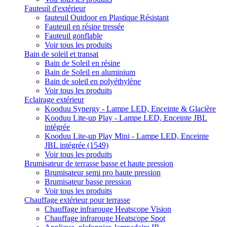
Fauteuil d'extérieur
fauteuil Outdoor en Plastique Résistant
Fauteuil en résine tressée
Fauteuil gonflable
Voir tous les produits
Bain de soleil et transat
Bain de Soleil en résine
Bain de Soleil en aluminium
Bain de soleil en polyéthylène
Voir tous les produits
Eclairage extérieur
Kooduu Synergy - Lampe LED, Enceinte & Glacière
Kooduu Lite-up Play - Lampe LED, Enceinte JBL
intégrée
Kooduu Lite-up Play Mini - Lampe LED, Enceinte
JBL intégrée (1549)
Voir tous les produits
Brumisateur de terrasse basse et haute pression
Brumisateur semi pro haute pression
Brumisateur basse pression
Voir tous les produits
Chauffage extérieur pour terrasse
Chauffage infrarouge Heatscope Vision
Chauffage infrarouge Heatscope Spot