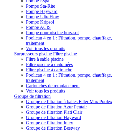
Pompe Espa
Pompe Sta-Rite
Pompe Hayward
Pompe UltraFlow
Pompe Kripsol
Pompe ACIS
Pompe pour piscine hors-sol
Poolican 4 en 1 : Filtration, pompe, chauffage,
traitement
Voir tous les produits
Surpresseurs piscine
Filtre piscine
Filtre à sable piscine
Filtre piscine à diatomées
Filtre piscine à cartouche
Poolican 4 en 1 : Filtration, pompe, chauffage,
traitement
Cartouches de remplacement
Voir tous les produits
Groupe de filtration
Groupe de filtration à balles Filter Max Poolex
Groupe de filtration Azur Pentair
Groupe de filtration Plati Clair
Groupe de filtration Hayward
Groupe de filtration Intex
Groupe de filtration Bestway