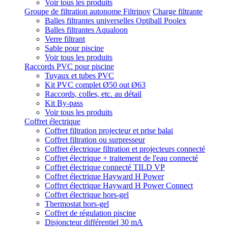
Voir tous les produits
Groupe de filtration autonome Filtrinov
Charge filtrante
Balles filtrantes universelles Optiball Poolex
Balles filtrantes Aqualoon
Verre filtrant
Sable pour piscine
Voir tous les produits
Raccords PVC pour piscine
Tuyaux et tubes PVC
Kit PVC complet Ø50 out Ø63
Raccords, colles, etc. au détail
Kit By-pass
Voir tous les produits
Coffret électrique
Coffret filtration projecteur et prise balai
Coffret filtration ou surpresseur
Coffret électrique filtration et projecteurs connecté
Coffret électrique + traitement de l'eau connecté
Coffret électrique connecté TILD VP
Coffret électrique Hayward H Power
Coffret électrique Hayward H Power Connect
Coffret électrique hors-gel
Thermostat hors-gel
Coffret de régulation piscine
Disjoncteur différentiel 30 mA