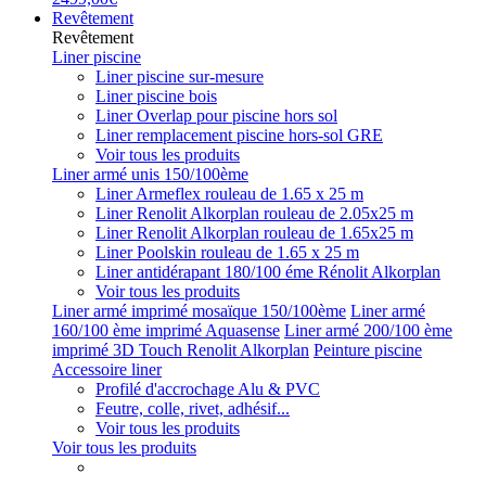
Revêtement
Revêtement
Liner piscine
Liner piscine sur-mesure
Liner piscine bois
Liner Overlap pour piscine hors sol
Liner remplacement piscine hors-sol GRE
Voir tous les produits
Liner armé unis 150/100ème
Liner Armeflex rouleau de 1.65 x 25 m
Liner Renolit Alkorplan rouleau de 2.05x25 m
Liner Renolit Alkorplan rouleau de 1.65x25 m
Liner Poolskin rouleau de 1.65 x 25 m
Liner antidérapant 180/100 éme Rénolit Alkorplan
Voir tous les produits
Liner armé imprimé mosaïque 150/100ème
Liner armé
160/100 ème imprimé Aquasense
Liner armé 200/100 ème
imprimé 3D Touch Renolit Alkorplan
Peinture piscine
Accessoire liner
Profilé d'accrochage Alu & PVC
Feutre, colle, rivet, adhésif...
Voir tous les produits
Voir tous les produits