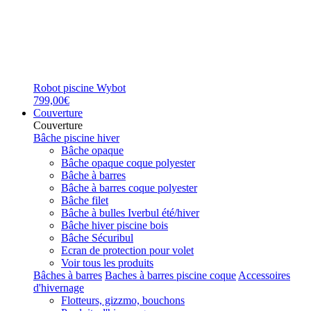
Robot piscine Wybot
799,00€
Couverture
Couverture
Bâche piscine hiver
Bâche opaque
Bâche opaque coque polyester
Bâche à barres
Bâche à barres coque polyester
Bâche filet
Bâche à bulles Iverbul été/hiver
Bâche hiver piscine bois
Bâche Sécuribul
Ecran de protection pour volet
Voir tous les produits
Bâches à barres
Baches à barres piscine coque
Accessoires
d'hivernage
Flotteurs, gizzmo, bouchons