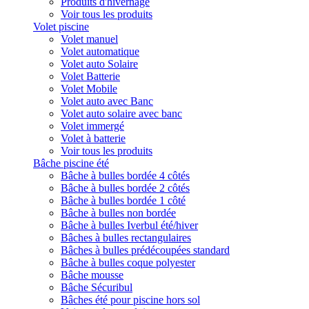
Produits d'hivernage
Voir tous les produits
Volet piscine
Volet manuel
Volet automatique
Volet auto Solaire
Volet Batterie
Volet Mobile
Volet auto avec Banc
Volet auto solaire avec banc
Volet immergé
Volet à batterie
Voir tous les produits
Bâche piscine été
Bâche à bulles bordée 4 côtés
Bâche à bulles bordée 2 côtés
Bâche à bulles bordée 1 côté
Bâche à bulles non bordée
Bâche à bulles Iverbul été/hiver
Bâches à bulles rectangulaires
Bâches à bulles prédécoupées standard
Bâche à bulles coque polyester
Bâche mousse
Bâche Sécuribul
Bâches été pour piscine hors sol