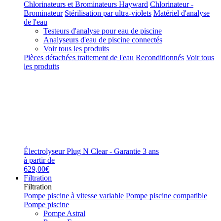
Chlorinateurs et Brominateurs Hayward
Chlorinateur -
Brominateur
Stérilisation par ultra-violets
Matériel d'analyse
de l'eau
Testeurs d'analyse pour eau de piscine
Analyseurs d'eau de piscine connectés
Voir tous les produits
Pièces détachées traitement de l'eau
Reconditionnés
Voir tous
les produits
Électrolyseur Plug N Clear - Garantie 3 ans
à partir de
629,00€
Filtration
Filtration
Pompe piscine à vitesse variable
Pompe piscine compatible
Pompe piscine
Pompe Astral