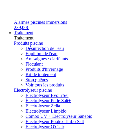
Alarmes piscines immersions
239,00€
Traitement
Traitement
Produits piscine
Désinfection de l'eau
Equilibre de l'eau
Anti-algues : clarifiants
Floculant
Produits d'hivernage
Kit de traitement
Stop guêpes
Voir tous les produits
Electrolyseur piscine
Electrolyseur Evolu'Sel
Électrolyseur Perle Salt+
Electrolyseur Zelia
Electrolyseur Limpido
Combo UV + Electrolyseur Sanebio
Electrolyseur Poolex Turbo Salt
Electrolyseur O'Clair