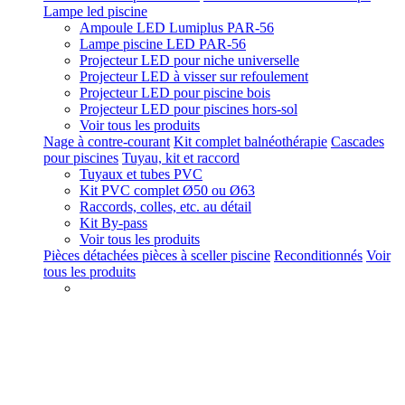
Lampe led piscine
Ampoule LED Lumiplus PAR-56
Lampe piscine LED PAR-56
Projecteur LED pour niche universelle
Projecteur LED à visser sur refoulement
Projecteur LED pour piscine bois
Projecteur LED pour piscines hors-sol
Voir tous les produits
Nage à contre-courant
Kit complet balnéothérapie
Cascades
pour piscines
Tuyau, kit et raccord
Tuyaux et tubes PVC
Kit PVC complet Ø50 ou Ø63
Raccords, colles, etc. au détail
Kit By-pass
Voir tous les produits
Pièces détachées pièces à sceller piscine
Reconditionnés
Voir
tous les produits