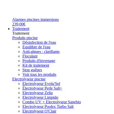
Alarmes piscines immersions
239,00€
Traitement
Traitement
Produits piscine
Désinfection de l'eau
Equilibre de l'eau
Anti-algues : clarifiants
Floculant
Produits d'hivernage
Kit de traitement
Stop guêpes
Voir tous les produits
Electrolyseur piscine
Electrolyseur Evolu'Sel
Électrolyseur Perle Salt+
Electrolyseur Zelia
Electrolyseur Limpido
Combo UV + Electrolyseur Sanebio
Electrolyseur Poolex Turbo Salt
Electrolyseur O'Clair