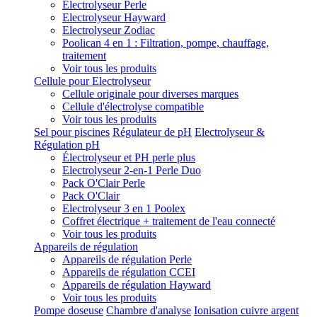
Electrolyseur Perle
Electrolyseur Hayward
Electrolyseur Zodiac
Poolican 4 en 1 : Filtration, pompe, chauffage,
traitement
Voir tous les produits
Cellule pour Electrolyseur
Cellule originale pour diverses marques
Cellule d'électrolyse compatible
Voir tous les produits
Sel pour piscines
Régulateur de pH
Electrolyseur &
Régulation pH
Électrolyseur et PH perle plus
Electrolyseur 2-en-1 Perle Duo
Pack O'Clair Perle
Pack O'Clair
Electrolyseur 3 en 1 Poolex
Coffret électrique + traitement de l'eau connecté
Voir tous les produits
Appareils de régulation
Appareils de régulation Perle
Appareils de régulation CCEI
Appareils de régulation Hayward
Voir tous les produits
Pompe doseuse
Chambre d'analyse
Ionisation cuivre argent