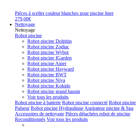
Pièces à sceller couleur blanches pour piscine liner
279,00€
Nettoyage
Nettoyage
Robot piscine
Robot piscine Dolphin
Robot piscine Zodiac
Robot piscine Wybot
Robot piscine IGarden
Robot piscine Aiper
Robot piscine Hayward
Robot piscine BWT
Robot piscine Niya
Robot piscine Kokido
Robot piscine grand bassin
Voir tous les produits
Robot piscine à batterie
Robot piscine connecté
Robot piscine
Pulseur
Robot piscine Hydraulique
Aspirateur piscine & Spa
Accessoires de nettoyage
Pièces détachées robot de piscine
Reconditionnés
Voir tous les produits