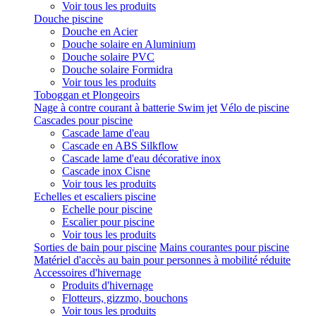
Voir tous les produits
Douche piscine
Douche en Acier
Douche solaire en Aluminium
Douche solaire PVC
Douche solaire Formidra
Voir tous les produits
Toboggan et Plongeoirs
Nage à contre courant à batterie Swim jet
Vélo de piscine
Cascades pour piscine
Cascade lame d'eau
Cascade en ABS Silkflow
Cascade lame d'eau décorative inox
Cascade inox Cisne
Voir tous les produits
Echelles et escaliers piscine
Echelle pour piscine
Escalier pour piscine
Voir tous les produits
Sorties de bain pour piscine
Mains courantes pour piscine
Matériel d'accès au bain pour personnes à mobilité réduite
Accessoires d'hivernage
Produits d'hivernage
Flotteurs, gizzmo, bouchons
Voir tous les produits