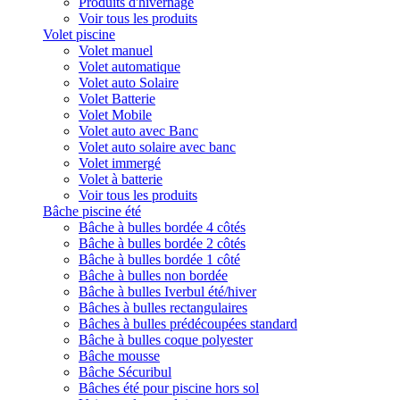
Produits d'hivernage
Voir tous les produits
Volet piscine
Volet manuel
Volet automatique
Volet auto Solaire
Volet Batterie
Volet Mobile
Volet auto avec Banc
Volet auto solaire avec banc
Volet immergé
Volet à batterie
Voir tous les produits
Bâche piscine été
Bâche à bulles bordée 4 côtés
Bâche à bulles bordée 2 côtés
Bâche à bulles bordée 1 côté
Bâche à bulles non bordée
Bâche à bulles Iverbul été/hiver
Bâches à bulles rectangulaires
Bâches à bulles prédécoupées standard
Bâche à bulles coque polyester
Bâche mousse
Bâche Sécuribul
Bâches été pour piscine hors sol