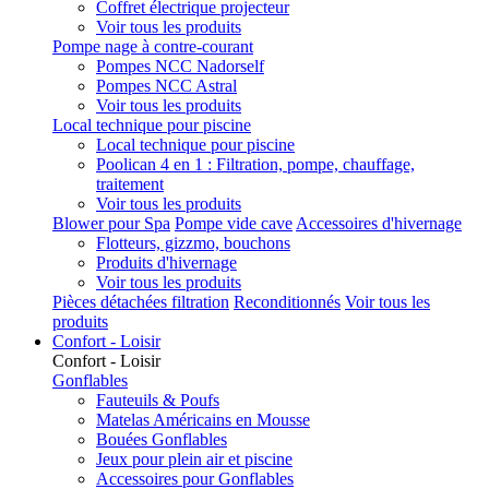
Coffret électrique projecteur
Voir tous les produits
Pompe nage à contre-courant
Pompes NCC Nadorself
Pompes NCC Astral
Voir tous les produits
Local technique pour piscine
Local technique pour piscine
Poolican 4 en 1 : Filtration, pompe, chauffage,
traitement
Voir tous les produits
Blower pour Spa
Pompe vide cave
Accessoires d'hivernage
Flotteurs, gizzmo, bouchons
Produits d'hivernage
Voir tous les produits
Pièces détachées filtration
Reconditionnés
Voir tous les
produits
Confort - Loisir
Confort - Loisir
Gonflables
Fauteuils & Poufs
Matelas Américains en Mousse
Bouées Gonflables
Jeux pour plein air et piscine
Accessoires pour Gonflables