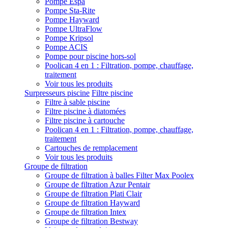
Pompe Espa
Pompe Sta-Rite
Pompe Hayward
Pompe UltraFlow
Pompe Kripsol
Pompe ACIS
Pompe pour piscine hors-sol
Poolican 4 en 1 : Filtration, pompe, chauffage,
traitement
Voir tous les produits
Surpresseurs piscine
Filtre piscine
Filtre à sable piscine
Filtre piscine à diatomées
Filtre piscine à cartouche
Poolican 4 en 1 : Filtration, pompe, chauffage,
traitement
Cartouches de remplacement
Voir tous les produits
Groupe de filtration
Groupe de filtration à balles Filter Max Poolex
Groupe de filtration Azur Pentair
Groupe de filtration Plati Clair
Groupe de filtration Hayward
Groupe de filtration Intex
Groupe de filtration Bestway