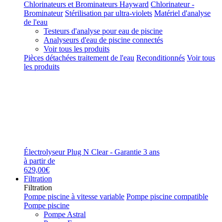
Chlorinateurs et Brominateurs Hayward
Chlorinateur -
Brominateur
Stérilisation par ultra-violets
Matériel d'analyse
de l'eau
Testeurs d'analyse pour eau de piscine
Analyseurs d'eau de piscine connectés
Voir tous les produits
Pièces détachées traitement de l'eau
Reconditionnés
Voir tous
les produits
Électrolyseur Plug N Clear - Garantie 3 ans
à partir de
629,00€
Filtration
Filtration
Pompe piscine à vitesse variable
Pompe piscine compatible
Pompe piscine
Pompe Astral