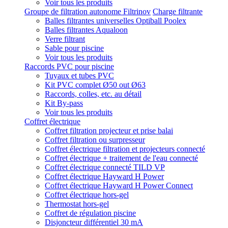
Voir tous les produits
Groupe de filtration autonome Filtrinov
Charge filtrante
Balles filtrantes universelles Optiball Poolex
Balles filtrantes Aqualoon
Verre filtrant
Sable pour piscine
Voir tous les produits
Raccords PVC pour piscine
Tuyaux et tubes PVC
Kit PVC complet Ø50 out Ø63
Raccords, colles, etc. au détail
Kit By-pass
Voir tous les produits
Coffret électrique
Coffret filtration projecteur et prise balai
Coffret filtration ou surpresseur
Coffret électrique filtration et projecteurs connecté
Coffret électrique + traitement de l'eau connecté
Coffret électrique connecté TILD VP
Coffret électrique Hayward H Power
Coffret électrique Hayward H Power Connect
Coffret électrique hors-gel
Thermostat hors-gel
Coffret de régulation piscine
Disjoncteur différentiel 30 mA