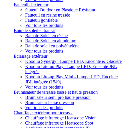
Fauteuil d'extérieur
fauteuil Outdoor en Plastique Résistant
Fauteuil en résine tressée
Fauteuil gonflable
Voir tous les produits
Bain de soleil et transat
Bain de Soleil en résine
Bain de Soleil en aluminium
Bain de soleil en polyéthylène
Voir tous les produits
Eclairage extérieur
Kooduu Synergy - Lampe LED, Enceinte & Glacière
Kooduu Lite-up Play - Lampe LED, Enceinte JBL
intégrée
Kooduu Lite-up Play Mini - Lampe LED, Enceinte
JBL intégrée (1549)
Voir tous les produits
Brumisateur de terrasse basse et haute pression
Brumisateur semi pro haute pression
Brumisateur basse pression
Voir tous les produits
Chauffage extérieur pour terrasse
Chauffage infrarouge Heatscope Vision
Chauffage infrarouge Heatscope Spot