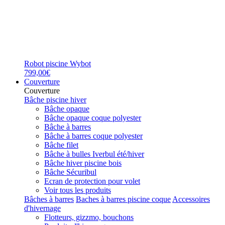
Robot piscine Wybot
799,00€
Couverture
Couverture
Bâche piscine hiver
Bâche opaque
Bâche opaque coque polyester
Bâche à barres
Bâche à barres coque polyester
Bâche filet
Bâche à bulles Iverbul été/hiver
Bâche hiver piscine bois
Bâche Sécuribul
Ecran de protection pour volet
Voir tous les produits
Bâches à barres
Baches à barres piscine coque
Accessoires
d'hivernage
Flotteurs, gizzmo, bouchons