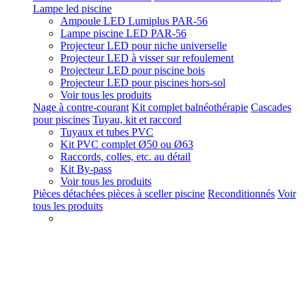
Lampe led piscine
Ampoule LED Lumiplus PAR-56
Lampe piscine LED PAR-56
Projecteur LED pour niche universelle
Projecteur LED à visser sur refoulement
Projecteur LED pour piscine bois
Projecteur LED pour piscines hors-sol
Voir tous les produits
Nage à contre-courant
Kit complet balnéothérapie
Cascades
pour piscines
Tuyau, kit et raccord
Tuyaux et tubes PVC
Kit PVC complet Ø50 ou Ø63
Raccords, colles, etc. au détail
Kit By-pass
Voir tous les produits
Pièces détachées pièces à sceller piscine
Reconditionnés
Voir
tous les produits