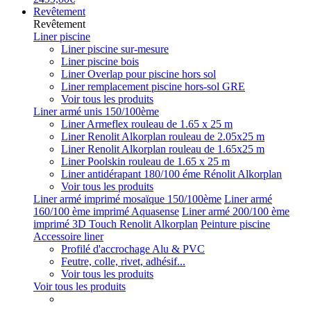
Revêtement
Revêtement
Liner piscine
Liner piscine sur-mesure
Liner piscine bois
Liner Overlap pour piscine hors sol
Liner remplacement piscine hors-sol GRE
Voir tous les produits
Liner armé unis 150/100ème
Liner Armeflex rouleau de 1.65 x 25 m
Liner Renolit Alkorplan rouleau de 2.05x25 m
Liner Renolit Alkorplan rouleau de 1.65x25 m
Liner Poolskin rouleau de 1.65 x 25 m
Liner antidérapant 180/100 éme Rénolit Alkorplan
Voir tous les produits
Liner armé imprimé mosaïque 150/100ème
Liner armé
160/100 ème imprimé Aquasense
Liner armé 200/100 ème
imprimé 3D Touch Renolit Alkorplan
Peinture piscine
Accessoire liner
Profilé d'accrochage Alu & PVC
Feutre, colle, rivet, adhésif...
Voir tous les produits
Voir tous les produits