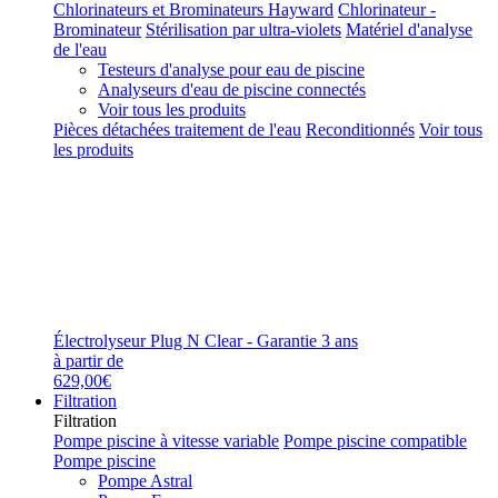
Chlorinateurs et Brominateurs Hayward
Chlorinateur -
Brominateur
Stérilisation par ultra-violets
Matériel d'analyse
de l'eau
Testeurs d'analyse pour eau de piscine
Analyseurs d'eau de piscine connectés
Voir tous les produits
Pièces détachées traitement de l'eau
Reconditionnés
Voir tous
les produits
Électrolyseur Plug N Clear - Garantie 3 ans
à partir de
629,00€
Filtration
Filtration
Pompe piscine à vitesse variable
Pompe piscine compatible
Pompe piscine
Pompe Astral