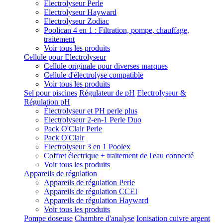
Electrolyseur Perle
Electrolyseur Hayward
Electrolyseur Zodiac
Poolican 4 en 1 : Filtration, pompe, chauffage,
traitement
Voir tous les produits
Cellule pour Electrolyseur
Cellule originale pour diverses marques
Cellule d'électrolyse compatible
Voir tous les produits
Sel pour piscines
Régulateur de pH
Electrolyseur &
Régulation pH
Électrolyseur et PH perle plus
Electrolyseur 2-en-1 Perle Duo
Pack O'Clair Perle
Pack O'Clair
Electrolyseur 3 en 1 Poolex
Coffret électrique + traitement de l'eau connecté
Voir tous les produits
Appareils de régulation
Appareils de régulation Perle
Appareils de régulation CCEI
Appareils de régulation Hayward
Voir tous les produits
Pompe doseuse
Chambre d'analyse
Ionisation cuivre argent