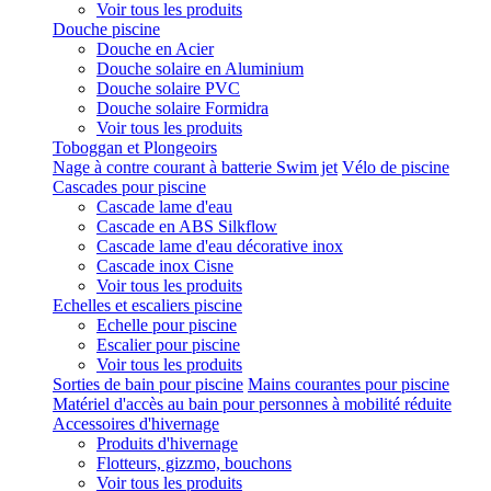
Voir tous les produits
Douche piscine
Douche en Acier
Douche solaire en Aluminium
Douche solaire PVC
Douche solaire Formidra
Voir tous les produits
Toboggan et Plongeoirs
Nage à contre courant à batterie Swim jet
Vélo de piscine
Cascades pour piscine
Cascade lame d'eau
Cascade en ABS Silkflow
Cascade lame d'eau décorative inox
Cascade inox Cisne
Voir tous les produits
Echelles et escaliers piscine
Echelle pour piscine
Escalier pour piscine
Voir tous les produits
Sorties de bain pour piscine
Mains courantes pour piscine
Matériel d'accès au bain pour personnes à mobilité réduite
Accessoires d'hivernage
Produits d'hivernage
Flotteurs, gizzmo, bouchons
Voir tous les produits