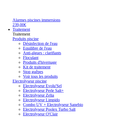
Alarmes piscines immersions
239,00€
Traitement
Traitement
Produits piscine
Désinfection de l'eau
Equilibre de l'eau
Anti-algues : clarifiants
Floculant
Produits d'hivernage
Kit de traitement
Stop guêpes
Voir tous les produits
Electrolyseur piscine
Electrolyseur Evolu'Sel
Électrolyseur Perle Salt+
Electrolyseur Zelia
Electrolyseur Limpido
Combo UV + Electrolyseur Sanebio
Electrolyseur Poolex Turbo Salt
Electrolyseur O'Clair