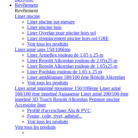
Revêtement
Revêtement
Liner piscine
Liner piscine sur-mesure
Liner piscine bois
Liner Overlap pour piscine hors sol
Liner remplacement piscine hors-sol GRE
Voir tous les produits
Liner armé unis 150/100ème
Liner Armeflex rouleau de 1.65 x 25 m
Liner Renolit Alkorplan rouleau de 2.05x25 m
Liner Renolit Alkorplan rouleau de 1.65x25 m
Liner Poolskin rouleau de 1.65 x 25 m
Liner antidérapant 180/100 éme Rénolit Alkorplan
Voir tous les produits
Liner armé imprimé mosaïque 150/100ème
Liner armé
160/100 ème imprimé Aquasense
Liner armé 200/100 ème
imprimé 3D Touch Renolit Alkorplan
Peinture piscine
Accessoire liner
Profilé d'accrochage Alu & PVC
Feutre, colle, rivet, adhésif...
Voir tous les produits
Voir tous les produits