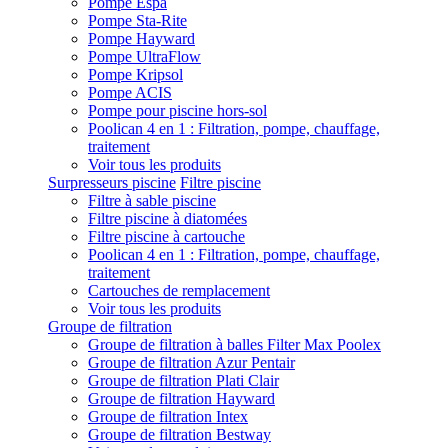
Pompe Espa
Pompe Sta-Rite
Pompe Hayward
Pompe UltraFlow
Pompe Kripsol
Pompe ACIS
Pompe pour piscine hors-sol
Poolican 4 en 1 : Filtration, pompe, chauffage,
traitement
Voir tous les produits
Surpresseurs piscine
Filtre piscine
Filtre à sable piscine
Filtre piscine à diatomées
Filtre piscine à cartouche
Poolican 4 en 1 : Filtration, pompe, chauffage,
traitement
Cartouches de remplacement
Voir tous les produits
Groupe de filtration
Groupe de filtration à balles Filter Max Poolex
Groupe de filtration Azur Pentair
Groupe de filtration Plati Clair
Groupe de filtration Hayward
Groupe de filtration Intex
Groupe de filtration Bestway