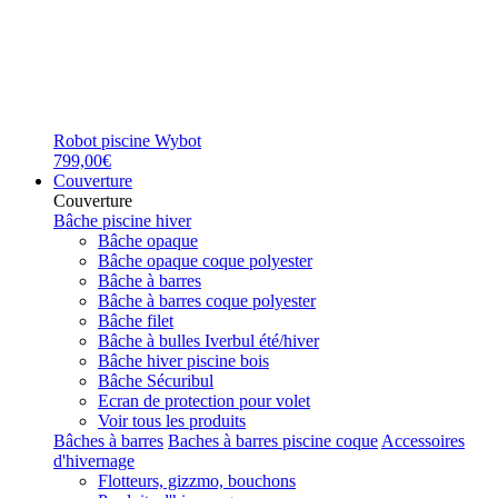
Robot piscine Wybot
799,00€
Couverture
Couverture
Bâche piscine hiver
Bâche opaque
Bâche opaque coque polyester
Bâche à barres
Bâche à barres coque polyester
Bâche filet
Bâche à bulles Iverbul été/hiver
Bâche hiver piscine bois
Bâche Sécuribul
Ecran de protection pour volet
Voir tous les produits
Bâches à barres
Baches à barres piscine coque
Accessoires
d'hivernage
Flotteurs, gizzmo, bouchons