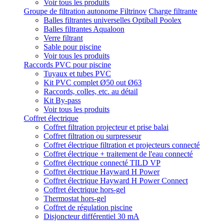
Voir tous les produits
Groupe de filtration autonome Filtrinov
Charge filtrante
Balles filtrantes universelles Optiball Poolex
Balles filtrantes Aqualoon
Verre filtrant
Sable pour piscine
Voir tous les produits
Raccords PVC pour piscine
Tuyaux et tubes PVC
Kit PVC complet Ø50 out Ø63
Raccords, colles, etc. au détail
Kit By-pass
Voir tous les produits
Coffret électrique
Coffret filtration projecteur et prise balai
Coffret filtration ou surpresseur
Coffret électrique filtration et projecteurs connecté
Coffret électrique + traitement de l'eau connecté
Coffret électrique connecté TILD VP
Coffret électrique Hayward H Power
Coffret électrique Hayward H Power Connect
Coffret électrique hors-gel
Thermostat hors-gel
Coffret de régulation piscine
Disjoncteur différentiel 30 mA