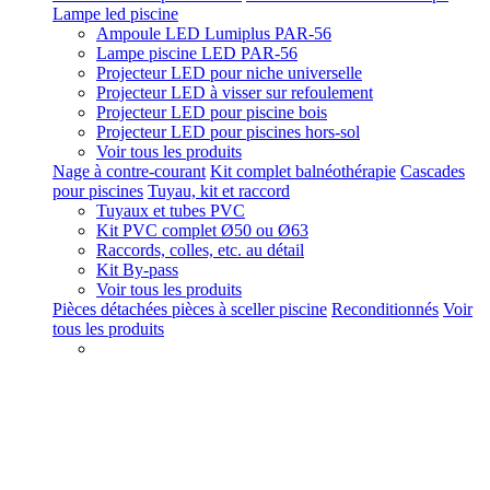
Lampe led piscine
Ampoule LED Lumiplus PAR-56
Lampe piscine LED PAR-56
Projecteur LED pour niche universelle
Projecteur LED à visser sur refoulement
Projecteur LED pour piscine bois
Projecteur LED pour piscines hors-sol
Voir tous les produits
Nage à contre-courant
Kit complet balnéothérapie
Cascades
pour piscines
Tuyau, kit et raccord
Tuyaux et tubes PVC
Kit PVC complet Ø50 ou Ø63
Raccords, colles, etc. au détail
Kit By-pass
Voir tous les produits
Pièces détachées pièces à sceller piscine
Reconditionnés
Voir
tous les produits