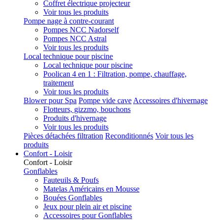
Coffret électrique projecteur
Voir tous les produits
Pompe nage à contre-courant
Pompes NCC Nadorself
Pompes NCC Astral
Voir tous les produits
Local technique pour piscine
Local technique pour piscine
Poolican 4 en 1 : Filtration, pompe, chauffage,
traitement
Voir tous les produits
Blower pour Spa
Pompe vide cave
Accessoires d'hivernage
Flotteurs, gizzmo, bouchons
Produits d'hivernage
Voir tous les produits
Pièces détachées filtration
Reconditionnés
Voir tous les
produits
Confort - Loisir
Confort - Loisir
Gonflables
Fauteuils & Poufs
Matelas Américains en Mousse
Bouées Gonflables
Jeux pour plein air et piscine
Accessoires pour Gonflables