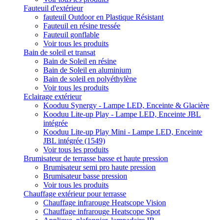
Fauteuil d'extérieur
fauteuil Outdoor en Plastique Résistant
Fauteuil en résine tressée
Fauteuil gonflable
Voir tous les produits
Bain de soleil et transat
Bain de Soleil en résine
Bain de Soleil en aluminium
Bain de soleil en polyéthylène
Voir tous les produits
Eclairage extérieur
Kooduu Synergy - Lampe LED, Enceinte & Glacière
Kooduu Lite-up Play - Lampe LED, Enceinte JBL
intégrée
Kooduu Lite-up Play Mini - Lampe LED, Enceinte
JBL intégrée (1549)
Voir tous les produits
Brumisateur de terrasse basse et haute pression
Brumisateur semi pro haute pression
Brumisateur basse pression
Voir tous les produits
Chauffage extérieur pour terrasse
Chauffage infrarouge Heatscope Vision
Chauffage infrarouge Heatscope Spot