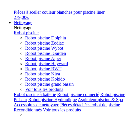
Pièces à sceller couleur blanches pour piscine liner
279,00€
Nettoyage
Nettoyage
Robot piscine
Robot piscine Dolphin
Robot piscine Zodiac
Robot piscine Wybot
Robot piscine IGarden
Robot piscine Aiper
Robot piscine Hayward
Robot piscine BWT
Robot piscine Niya
Robot piscine Kokido
Robot piscine grand bassin
Voir tous les produits
Robot piscine à batterie
Robot piscine connecté
Robot piscine
Pulseur
Robot piscine Hydraulique
Aspirateur piscine & Spa
Accessoires de nettoyage
Pièces détachées robot de piscine
Reconditionnés
Voir tous les produits