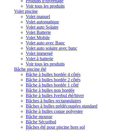
Produits d'hivernage
Voir tous les produits
Volet piscine
Volet manuel
Volet automatique
Volet auto Solaire
Volet Batterie
Volet Mobile
Volet auto avec Banc
Volet auto solaire avec banc
Volet immergé
Volet à batterie
Voir tous les produits
Bâche piscine été
Bâche à bulles bordée 4 côtés
Bâche à bulles bordée 2 côtés
Bâche à bulles bordée 1 côté
Bâche à bulles non bordée
Bâche à bulles Iverbul été/hiver
Bâches à bulles rectangulaires
Bâches à bulles prédécoupées standard
Bâche à bulles coque polyester
Bâche mousse
Bâche Sécuribul
Bâches été pour piscine hors sol