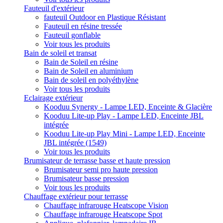
Fauteuil d'extérieur
fauteuil Outdoor en Plastique Résistant
Fauteuil en résine tressée
Fauteuil gonflable
Voir tous les produits
Bain de soleil et transat
Bain de Soleil en résine
Bain de Soleil en aluminium
Bain de soleil en polyéthylène
Voir tous les produits
Eclairage extérieur
Kooduu Synergy - Lampe LED, Enceinte & Glacière
Kooduu Lite-up Play - Lampe LED, Enceinte JBL
intégrée
Kooduu Lite-up Play Mini - Lampe LED, Enceinte
JBL intégrée (1549)
Voir tous les produits
Brumisateur de terrasse basse et haute pression
Brumisateur semi pro haute pression
Brumisateur basse pression
Voir tous les produits
Chauffage extérieur pour terrasse
Chauffage infrarouge Heatscope Vision
Chauffage infrarouge Heatscope Spot