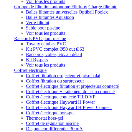
Voir tous les produits
Groupe de filtration autonome Filtrinov
Charge filtrante
Balles filtrantes universelles Optiball Poolex
Balles filtrantes Aqualoon
Verre filtrant
Sable pour piscine
Voir tous les produits
Raccords PVC pour piscine
Tuyaux et tubes PVC
Kit PVC complet Ø50 out Ø63
Raccords, colles, etc. au détail
Kit By-pass
Voir tous les produits
Coffret électrique
Coffret filtration projecteur et prise balai
Coffret filtration ou surpresseur
Coffret électrique filtration et projecteurs connecté
Coffret électrique + traitement de l'eau connecté
Coffret électrique connecté TILD VP
Coffret électrique Hayward H Power
Coffret électrique Hayward H Power Connect
Coffret électrique hors-gel
Thermostat hors-gel
Coffret de régulation piscine
Disjoncteur différentiel 30 mA