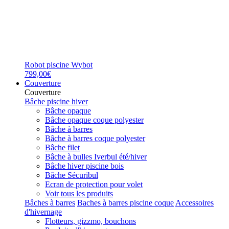
Robot piscine Wybot
799,00€
Couverture
Couverture
Bâche piscine hiver
Bâche opaque
Bâche opaque coque polyester
Bâche à barres
Bâche à barres coque polyester
Bâche filet
Bâche à bulles Iverbul été/hiver
Bâche hiver piscine bois
Bâche Sécuribul
Ecran de protection pour volet
Voir tous les produits
Bâches à barres
Baches à barres piscine coque
Accessoires
d'hivernage
Flotteurs, gizzmo, bouchons