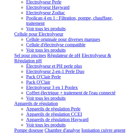
Electrolyseur Perle
Electrolyseur Hayward
Electrolyseur Zodiac
Poolican 4 en 1 : Filtration, pompe, chauffage,
traitement
Voir tous les produits
Cellule pour Electrolyseur
Cellule originale pour diverses marques
Cellule d'électrolyse compatible
Voir tous les produits
Sel pour piscines
Régulateur de pH
Electrolyseur &
Régulation pH
Électrolyseur et PH perle plus
Electrolyseur 2-en-1 Perle Duo
Pack O'Clair Perle
Pack O'Clair
Electrolyseur 3 en 1 Poolex
Coffret électrique + traitement de l'eau connecté
Voir tous les produits
Appareils de régulation
Appareils de régulation Perle
Appareils de régulation CCEI
Appareils de régulation Hayward
Voir tous les produits
Pompe doseuse
Chambre d'analyse
Ionisation cuivre argent