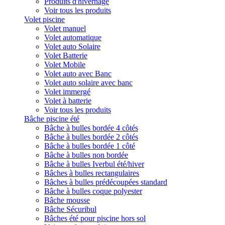
Produits d'hivernage
Voir tous les produits
Volet piscine
Volet manuel
Volet automatique
Volet auto Solaire
Volet Batterie
Volet Mobile
Volet auto avec Banc
Volet auto solaire avec banc
Volet immergé
Volet à batterie
Voir tous les produits
Bâche piscine été
Bâche à bulles bordée 4 côtés
Bâche à bulles bordée 2 côtés
Bâche à bulles bordée 1 côté
Bâche à bulles non bordée
Bâche à bulles Iverbul été/hiver
Bâches à bulles rectangulaires
Bâches à bulles prédécoupées standard
Bâche à bulles coque polyester
Bâche mousse
Bâche Sécuribul
Bâches été pour piscine hors sol