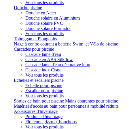
Voir tous les produits
Douche piscine
Douche en Acier
Douche solaire en Aluminium
Douche solaire PVC
Douche solaire Formidra
Voir tous les produits
Toboggan et Plongeoirs
Nage à contre courant à batterie Swim jet
Vélo de piscine
Cascades pour piscine
Cascade lame d'eau
Cascade en ABS Silkflow
Cascade lame d'eau décorative inox
Cascade inox Cisne
Voir tous les produits
Echelles et escaliers piscine
Echelle pour piscine
Escalier pour piscine
Voir tous les produits
Sorties de bain pour piscine
Mains courantes pour piscine
Matériel d'accès au bain pour personnes à mobilité réduite
Accessoires d'hivernage
Produits d'hivernage
Flotteurs, gizzmo, bouchons
Voir tous les produits