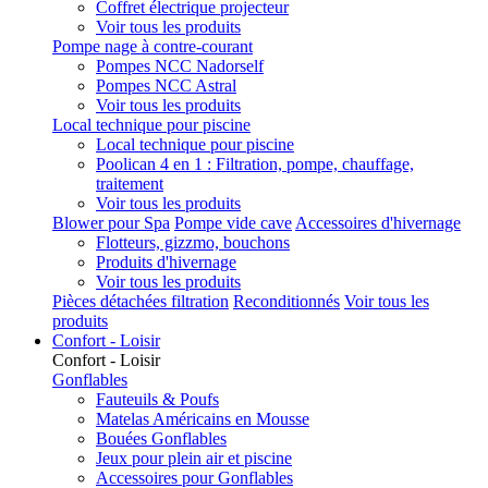
Coffret électrique projecteur
Voir tous les produits
Pompe nage à contre-courant
Pompes NCC Nadorself
Pompes NCC Astral
Voir tous les produits
Local technique pour piscine
Local technique pour piscine
Poolican 4 en 1 : Filtration, pompe, chauffage,
traitement
Voir tous les produits
Blower pour Spa
Pompe vide cave
Accessoires d'hivernage
Flotteurs, gizzmo, bouchons
Produits d'hivernage
Voir tous les produits
Pièces détachées filtration
Reconditionnés
Voir tous les
produits
Confort - Loisir
Confort - Loisir
Gonflables
Fauteuils & Poufs
Matelas Américains en Mousse
Bouées Gonflables
Jeux pour plein air et piscine
Accessoires pour Gonflables