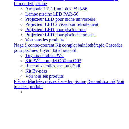
Lampe led piscine
Ampoule LED Lumiplus PAR-56
Lampe piscine LED PAR-56
Projecteur LED pour niche universelle
Projecteur LED à visser sur refoulement
Projecteur LED pour piscine bois
Projecteur LED pour piscines hors-sol
Voir tous les produits
Nage à contre-courant
Kit complet balnéothérapie
Cascades
pour piscines
Tuyau, kit et raccord
Tuyaux et tubes PVC
Kit PVC complet Ø50 ou Ø63
Raccords, colles, etc. au détail
Kit By-pass
Voir tous les produits
Pièces détachées pièces à sceller piscine
Reconditionnés
Voir
tous les produits