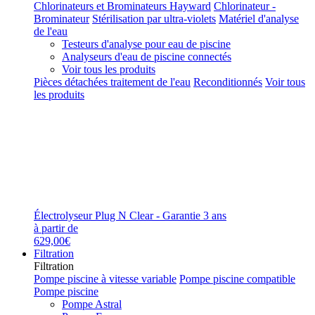
Chlorinateurs et Brominateurs Hayward
Chlorinateur -
Brominateur
Stérilisation par ultra-violets
Matériel d'analyse
de l'eau
Testeurs d'analyse pour eau de piscine
Analyseurs d'eau de piscine connectés
Voir tous les produits
Pièces détachées traitement de l'eau
Reconditionnés
Voir tous
les produits
Électrolyseur Plug N Clear - Garantie 3 ans
à partir de
629,00€
Filtration
Filtration
Pompe piscine à vitesse variable
Pompe piscine compatible
Pompe piscine
Pompe Astral