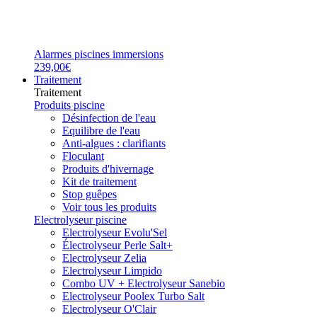
Alarmes piscines immersions
239,00€
Traitement
Traitement
Produits piscine
Désinfection de l'eau
Equilibre de l'eau
Anti-algues : clarifiants
Floculant
Produits d'hivernage
Kit de traitement
Stop guêpes
Voir tous les produits
Electrolyseur piscine
Electrolyseur Evolu'Sel
Électrolyseur Perle Salt+
Electrolyseur Zelia
Electrolyseur Limpido
Combo UV + Electrolyseur Sanebio
Electrolyseur Poolex Turbo Salt
Electrolyseur O'Clair