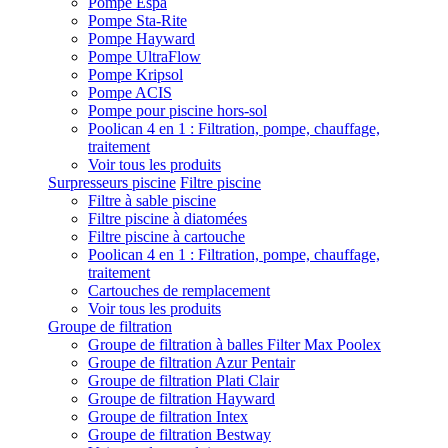
Pompe Espa
Pompe Sta-Rite
Pompe Hayward
Pompe UltraFlow
Pompe Kripsol
Pompe ACIS
Pompe pour piscine hors-sol
Poolican 4 en 1 : Filtration, pompe, chauffage,
traitement
Voir tous les produits
Surpresseurs piscine
Filtre piscine
Filtre à sable piscine
Filtre piscine à diatomées
Filtre piscine à cartouche
Poolican 4 en 1 : Filtration, pompe, chauffage,
traitement
Cartouches de remplacement
Voir tous les produits
Groupe de filtration
Groupe de filtration à balles Filter Max Poolex
Groupe de filtration Azur Pentair
Groupe de filtration Plati Clair
Groupe de filtration Hayward
Groupe de filtration Intex
Groupe de filtration Bestway