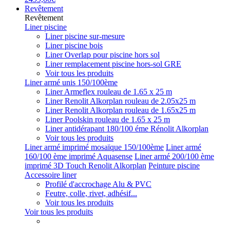
Revêtement
Revêtement
Liner piscine
Liner piscine sur-mesure
Liner piscine bois
Liner Overlap pour piscine hors sol
Liner remplacement piscine hors-sol GRE
Voir tous les produits
Liner armé unis 150/100ème
Liner Armeflex rouleau de 1.65 x 25 m
Liner Renolit Alkorplan rouleau de 2.05x25 m
Liner Renolit Alkorplan rouleau de 1.65x25 m
Liner Poolskin rouleau de 1.65 x 25 m
Liner antidérapant 180/100 éme Rénolit Alkorplan
Voir tous les produits
Liner armé imprimé mosaïque 150/100ème
Liner armé
160/100 ème imprimé Aquasense
Liner armé 200/100 ème
imprimé 3D Touch Renolit Alkorplan
Peinture piscine
Accessoire liner
Profilé d'accrochage Alu & PVC
Feutre, colle, rivet, adhésif...
Voir tous les produits
Voir tous les produits