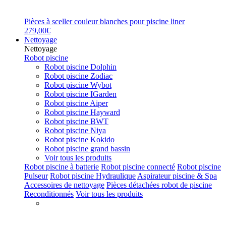
Pièces à sceller couleur blanches pour piscine liner
279,00€
Nettoyage
Nettoyage
Robot piscine
Robot piscine Dolphin
Robot piscine Zodiac
Robot piscine Wybot
Robot piscine IGarden
Robot piscine Aiper
Robot piscine Hayward
Robot piscine BWT
Robot piscine Niya
Robot piscine Kokido
Robot piscine grand bassin
Voir tous les produits
Robot piscine à batterie
Robot piscine connecté
Robot piscine
Pulseur
Robot piscine Hydraulique
Aspirateur piscine & Spa
Accessoires de nettoyage
Pièces détachées robot de piscine
Reconditionnés
Voir tous les produits