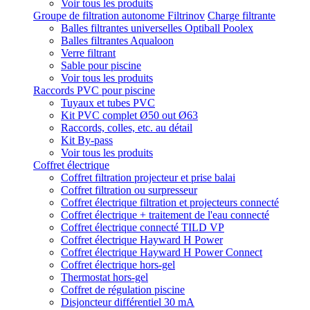
Voir tous les produits
Groupe de filtration autonome Filtrinov
Charge filtrante
Balles filtrantes universelles Optiball Poolex
Balles filtrantes Aqualoon
Verre filtrant
Sable pour piscine
Voir tous les produits
Raccords PVC pour piscine
Tuyaux et tubes PVC
Kit PVC complet Ø50 out Ø63
Raccords, colles, etc. au détail
Kit By-pass
Voir tous les produits
Coffret électrique
Coffret filtration projecteur et prise balai
Coffret filtration ou surpresseur
Coffret électrique filtration et projecteurs connecté
Coffret électrique + traitement de l'eau connecté
Coffret électrique connecté TILD VP
Coffret électrique Hayward H Power
Coffret électrique Hayward H Power Connect
Coffret électrique hors-gel
Thermostat hors-gel
Coffret de régulation piscine
Disjoncteur différentiel 30 mA