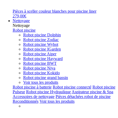
Pièces à sceller couleur blanches pour piscine liner
279,00€
Nettoyage
Nettoyage
Robot piscine
Robot piscine Dolphin
Robot piscine Zodiac
Robot piscine Wybot
Robot piscine IGarden
Robot piscine Aiper
Robot piscine Hayward
Robot piscine BWT
Robot piscine Niya
Robot piscine Kokido
Robot piscine grand bassin
Voir tous les produits
Robot piscine à batterie
Robot piscine connecté
Robot piscine
Pulseur
Robot piscine Hydraulique
Aspirateur piscine & Spa
Accessoires de nettoyage
Pièces détachées robot de piscine
Reconditionnés
Voir tous les produits