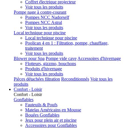
Coffret électrique projecteur
Voir tous les produits
Pompe nage à contre-courant
Pompes NCC Nadorself
Pompes NCC Astral
Voir tous les produits
Local technique pour piscine
Local technique pour piscine
Poolican 4 en 1 : Filtration, pompe, chauffage,
traitement
Voir tous les produits
Blower pour Spa
Pompe vide cave
Accessoires d'hivernage
Flotteurs, gizzmo, bouchons
Produits d'hivernage
Voir tous les produits
Pièces détachées filtration
Reconditionnés
Voir tous les
produits
Confort - Loisir
Confort - Loisir
Gonflables
Fauteuils & Poufs
Matelas Américains en Mousse
Bouées Gonflables
Jeux pour plein air et piscine
Accessoires pour Gonflables