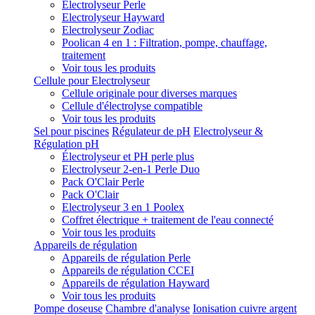
Electrolyseur Perle
Electrolyseur Hayward
Electrolyseur Zodiac
Poolican 4 en 1 : Filtration, pompe, chauffage,
traitement
Voir tous les produits
Cellule pour Electrolyseur
Cellule originale pour diverses marques
Cellule d'électrolyse compatible
Voir tous les produits
Sel pour piscines
Régulateur de pH
Electrolyseur &
Régulation pH
Électrolyseur et PH perle plus
Electrolyseur 2-en-1 Perle Duo
Pack O'Clair Perle
Pack O'Clair
Electrolyseur 3 en 1 Poolex
Coffret électrique + traitement de l'eau connecté
Voir tous les produits
Appareils de régulation
Appareils de régulation Perle
Appareils de régulation CCEI
Appareils de régulation Hayward
Voir tous les produits
Pompe doseuse
Chambre d'analyse
Ionisation cuivre argent