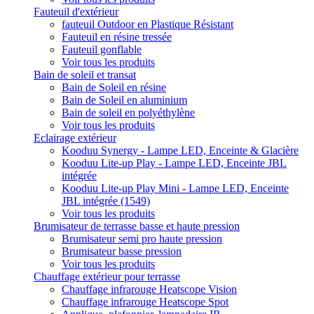
Fauteuil d'extérieur
fauteuil Outdoor en Plastique Résistant
Fauteuil en résine tressée
Fauteuil gonflable
Voir tous les produits
Bain de soleil et transat
Bain de Soleil en résine
Bain de Soleil en aluminium
Bain de soleil en polyéthylène
Voir tous les produits
Eclairage extérieur
Kooduu Synergy - Lampe LED, Enceinte & Glacière
Kooduu Lite-up Play - Lampe LED, Enceinte JBL
intégrée
Kooduu Lite-up Play Mini - Lampe LED, Enceinte
JBL intégrée (1549)
Voir tous les produits
Brumisateur de terrasse basse et haute pression
Brumisateur semi pro haute pression
Brumisateur basse pression
Voir tous les produits
Chauffage extérieur pour terrasse
Chauffage infrarouge Heatscope Vision
Chauffage infrarouge Heatscope Spot