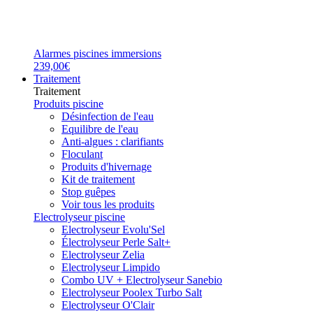
Alarmes piscines immersions
239,00€
Traitement
Traitement
Produits piscine
Désinfection de l'eau
Equilibre de l'eau
Anti-algues : clarifiants
Floculant
Produits d'hivernage
Kit de traitement
Stop guêpes
Voir tous les produits
Electrolyseur piscine
Electrolyseur Evolu'Sel
Électrolyseur Perle Salt+
Electrolyseur Zelia
Electrolyseur Limpido
Combo UV + Electrolyseur Sanebio
Electrolyseur Poolex Turbo Salt
Electrolyseur O'Clair