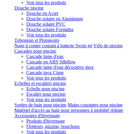
Voir tous les produits
Douche piscine
Douche en Acier
Douche solaire en Aluminium
Douche solaire PVC
Douche solaire Formidra
Voir tous les produits
Toboggan et Plongeoirs
Nage à contre courant à batterie Swim jet
Vélo de piscine
Cascades pour piscine
Cascade lame d'eau
Cascade en ABS Silkflow
Cascade lame d'eau décorative inox
Cascade inox Cisne
Voir tous les produits
Echelles et escaliers piscine
Echelle pour piscine
Escalier pour piscine
Voir tous les produits
Sorties de bain pour piscine
Mains courantes pour piscine
Matériel d'accès au bain pour personnes à mobilité réduite
Accessoires d'hivernage
Produits d'hivernage
Flotteurs, gizzmo, bouchons
Voir tous les produits