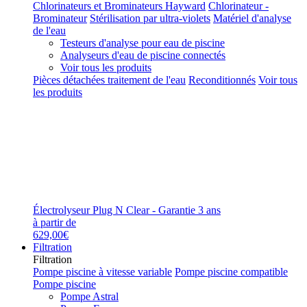
Chlorinateurs et Brominateurs Hayward
Chlorinateur -
Brominateur
Stérilisation par ultra-violets
Matériel d'analyse
de l'eau
Testeurs d'analyse pour eau de piscine
Analyseurs d'eau de piscine connectés
Voir tous les produits
Pièces détachées traitement de l'eau
Reconditionnés
Voir tous
les produits
Électrolyseur Plug N Clear - Garantie 3 ans
à partir de
629,00€
Filtration
Filtration
Pompe piscine à vitesse variable
Pompe piscine compatible
Pompe piscine
Pompe Astral