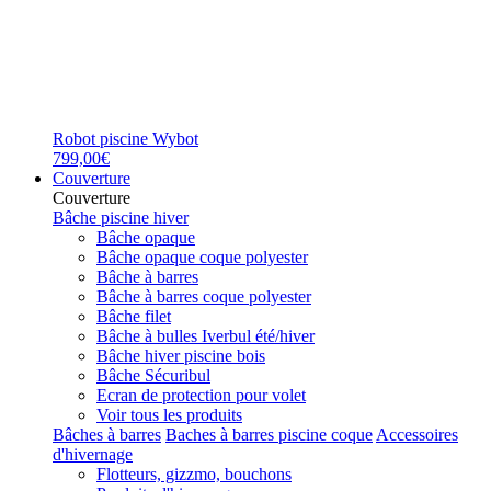
Robot piscine Wybot
799,00€
Couverture
Couverture
Bâche piscine hiver
Bâche opaque
Bâche opaque coque polyester
Bâche à barres
Bâche à barres coque polyester
Bâche filet
Bâche à bulles Iverbul été/hiver
Bâche hiver piscine bois
Bâche Sécuribul
Ecran de protection pour volet
Voir tous les produits
Bâches à barres
Baches à barres piscine coque
Accessoires
d'hivernage
Flotteurs, gizzmo, bouchons