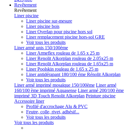
Revêtement
Revêtement
Liner piscine
Liner piscine sur-mesure
Liner piscine bois
Liner Overlap pour piscine hors sol
Liner remplacement piscine hors-sol GRE
Voir tous les produits
Liner armé unis 150/100ème
Liner Armeflex rouleau de 1.65 x 25 m
Liner Renolit Alkorplan rouleau de 2.05x25 m
Liner Renolit Alkorplan rouleau de 1.65x25 m
Liner Poolskin rouleau de 1.65 x 25 m
Liner antidérapant 180/100 éme Rénolit Alkorplan
Voir tous les produits
Liner armé imprimé mosaïque 150/100ème
Liner armé
160/100 ème imprimé Aquasense
Liner armé 200/100 ème
imprimé 3D Touch Renolit Alkorplan
Peinture piscine
Accessoire liner
Profilé d'accrochage Alu & PVC
Feutre, colle, rivet, adhésif...
Voir tous les produits
Voir tous les produits