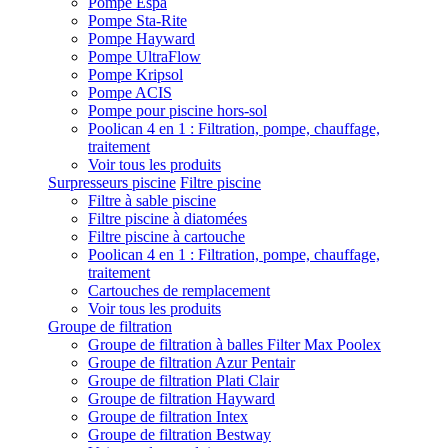
Pompe Espa
Pompe Sta-Rite
Pompe Hayward
Pompe UltraFlow
Pompe Kripsol
Pompe ACIS
Pompe pour piscine hors-sol
Poolican 4 en 1 : Filtration, pompe, chauffage,
traitement
Voir tous les produits
Surpresseurs piscine
Filtre piscine
Filtre à sable piscine
Filtre piscine à diatomées
Filtre piscine à cartouche
Poolican 4 en 1 : Filtration, pompe, chauffage,
traitement
Cartouches de remplacement
Voir tous les produits
Groupe de filtration
Groupe de filtration à balles Filter Max Poolex
Groupe de filtration Azur Pentair
Groupe de filtration Plati Clair
Groupe de filtration Hayward
Groupe de filtration Intex
Groupe de filtration Bestway