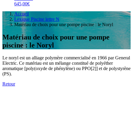
645,00€
Accueil
Lexique Piscine lettre N
Matériau de choix pour une pompe piscine : le Noryl
Matériau de choix pour une pompe
piscine : le Noryl
Le noryl est un alliage polymère commercialisé en 1966 par General
Electric. Ce matériau est un mélange constitué de polyéther
aromatique [poly(oxyde de phénylène) ou PPO[2]] et de polystyrène
(PS).
Retour