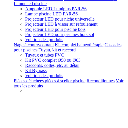
Lampe led piscine
Ampoule LED Lumiplus PAR-56
Lampe piscine LED PAR-56
Projecteur LED pour niche universelle
Projecteur LED à visser sur refoulement
Projecteur LED pour piscine bois
Projecteur LED pour piscines hors-sol
Voir tous les produits
Nage à contre-courant
Kit complet balnéothérapie
Cascades
pour piscines
Tuyau, kit et raccord
Tuyaux et tubes PVC
Kit PVC complet Ø50 ou Ø63
Raccords, colles, etc. au détail
Kit By-pass
Voir tous les produits
Pièces détachées pièces à sceller piscine
Reconditionnés
Voir
tous les produits