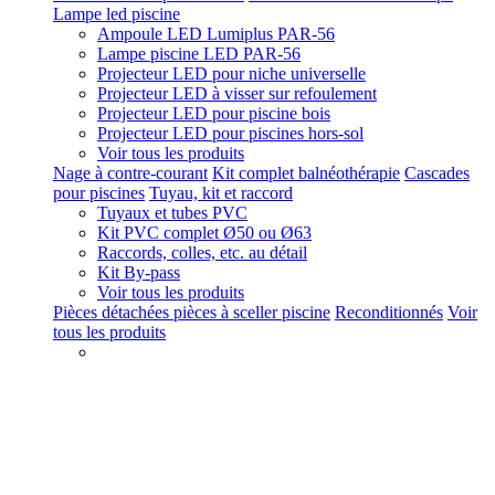
Lampe led piscine
Ampoule LED Lumiplus PAR-56
Lampe piscine LED PAR-56
Projecteur LED pour niche universelle
Projecteur LED à visser sur refoulement
Projecteur LED pour piscine bois
Projecteur LED pour piscines hors-sol
Voir tous les produits
Nage à contre-courant
Kit complet balnéothérapie
Cascades
pour piscines
Tuyau, kit et raccord
Tuyaux et tubes PVC
Kit PVC complet Ø50 ou Ø63
Raccords, colles, etc. au détail
Kit By-pass
Voir tous les produits
Pièces détachées pièces à sceller piscine
Reconditionnés
Voir
tous les produits