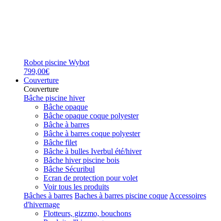
Robot piscine Wybot
799,00€
Couverture
Couverture
Bâche piscine hiver
Bâche opaque
Bâche opaque coque polyester
Bâche à barres
Bâche à barres coque polyester
Bâche filet
Bâche à bulles Iverbul été/hiver
Bâche hiver piscine bois
Bâche Sécuribul
Ecran de protection pour volet
Voir tous les produits
Bâches à barres
Baches à barres piscine coque
Accessoires
d'hivernage
Flotteurs, gizzmo, bouchons