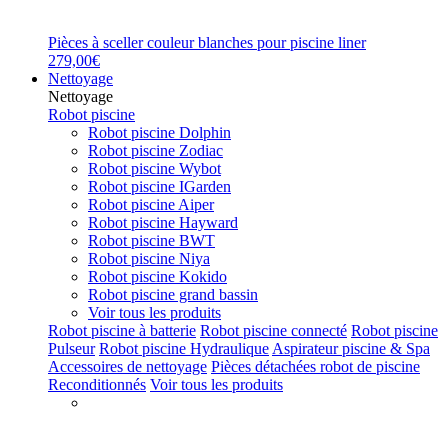
Pièces à sceller couleur blanches pour piscine liner
279,00€
Nettoyage
Nettoyage
Robot piscine
Robot piscine Dolphin
Robot piscine Zodiac
Robot piscine Wybot
Robot piscine IGarden
Robot piscine Aiper
Robot piscine Hayward
Robot piscine BWT
Robot piscine Niya
Robot piscine Kokido
Robot piscine grand bassin
Voir tous les produits
Robot piscine à batterie
Robot piscine connecté
Robot piscine
Pulseur
Robot piscine Hydraulique
Aspirateur piscine & Spa
Accessoires de nettoyage
Pièces détachées robot de piscine
Reconditionnés
Voir tous les produits