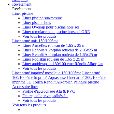
Revêtement
Revêtement
Liner piscine
Liner piscine sur-mesure
Liner piscine bois
Liner Overlap pour piscine hors sol
Liner remplacement piscine hors-sol GRE
Voir tous les produits
Liner armé unis 150/100ème
Liner Armeflex rouleau de 1.65 x 25 m
Liner Renolit Alkorplan rouleau de 2.05x25 m
Liner Renolit Alkorplan rouleau de 1.65x25 m
Liner Poolskin rouleau de 1.65 x 25 m
Liner antidérapant 180/100 éme Rénolit Alkorplan
Voir tous les produits
Liner armé imprimé mosaïque 150/100ème
Liner armé
160/100 ème imprimé Aquasense
Liner armé 200/100 ème
imprimé 3D Touch Renolit Alkorplan
Peinture piscine
Accessoire liner
Profilé d'accrochage Alu & PVC
Feutre, colle, rivet, adhésif...
Voir tous les produits
Voir tous les produits