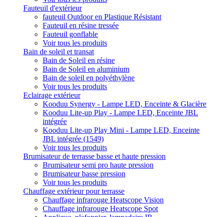
Fauteuil d'extérieur
fauteuil Outdoor en Plastique Résistant
Fauteuil en résine tressée
Fauteuil gonflable
Voir tous les produits
Bain de soleil et transat
Bain de Soleil en résine
Bain de Soleil en aluminium
Bain de soleil en polyéthylène
Voir tous les produits
Eclairage extérieur
Kooduu Synergy - Lampe LED, Enceinte & Glacière
Kooduu Lite-up Play - Lampe LED, Enceinte JBL
intégrée
Kooduu Lite-up Play Mini - Lampe LED, Enceinte
JBL intégrée (1549)
Voir tous les produits
Brumisateur de terrasse basse et haute pression
Brumisateur semi pro haute pression
Brumisateur basse pression
Voir tous les produits
Chauffage extérieur pour terrasse
Chauffage infrarouge Heatscope Vision
Chauffage infrarouge Heatscope Spot