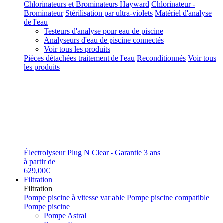
Chlorinateurs et Brominateurs Hayward
Chlorinateur -
Brominateur
Stérilisation par ultra-violets
Matériel d'analyse
de l'eau
Testeurs d'analyse pour eau de piscine
Analyseurs d'eau de piscine connectés
Voir tous les produits
Pièces détachées traitement de l'eau
Reconditionnés
Voir tous
les produits
Électrolyseur Plug N Clear - Garantie 3 ans
à partir de
629,00€
Filtration
Filtration
Pompe piscine à vitesse variable
Pompe piscine compatible
Pompe piscine
Pompe Astral