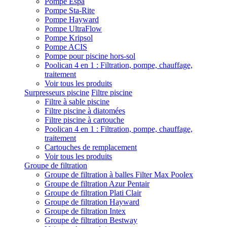
Pompe Espa
Pompe Sta-Rite
Pompe Hayward
Pompe UltraFlow
Pompe Kripsol
Pompe ACIS
Pompe pour piscine hors-sol
Poolican 4 en 1 : Filtration, pompe, chauffage,
traitement
Voir tous les produits
Surpresseurs piscine
Filtre piscine
Filtre à sable piscine
Filtre piscine à diatomées
Filtre piscine à cartouche
Poolican 4 en 1 : Filtration, pompe, chauffage,
traitement
Cartouches de remplacement
Voir tous les produits
Groupe de filtration
Groupe de filtration à balles Filter Max Poolex
Groupe de filtration Azur Pentair
Groupe de filtration Plati Clair
Groupe de filtration Hayward
Groupe de filtration Intex
Groupe de filtration Bestway