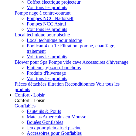
Coffret électrique projecteur
Voir tous les produits
Pompe nage à contre-courant
Pompes NCC Nadorself
Pompes NCC Astral
Voir tous les produits
Local technique pour piscine
Local technique pour piscine
Poolican 4 en 1 : Filtration, pompe, chauffage,
traitement
Voir tous les produits
Blower pour Spa
Pompe vide cave
Accessoires d'hivernage
Flotteurs, gizzmo, bouchons
Produits d'hivernage
Voir tous les produits
Pièces détachées filtration
Reconditionnés
Voir tous les
produits
Confort - Loisir
Confort - Loisir
Gonflables
Fauteuils & Poufs
Matelas Américains en Mousse
Bouées Gonflables
Jeux pour plein air et piscine
Accessoires pour Gonflables