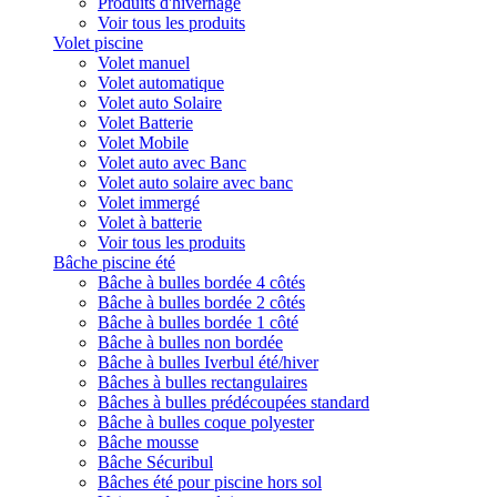
Produits d'hivernage
Voir tous les produits
Volet piscine
Volet manuel
Volet automatique
Volet auto Solaire
Volet Batterie
Volet Mobile
Volet auto avec Banc
Volet auto solaire avec banc
Volet immergé
Volet à batterie
Voir tous les produits
Bâche piscine été
Bâche à bulles bordée 4 côtés
Bâche à bulles bordée 2 côtés
Bâche à bulles bordée 1 côté
Bâche à bulles non bordée
Bâche à bulles Iverbul été/hiver
Bâches à bulles rectangulaires
Bâches à bulles prédécoupées standard
Bâche à bulles coque polyester
Bâche mousse
Bâche Sécuribul
Bâches été pour piscine hors sol