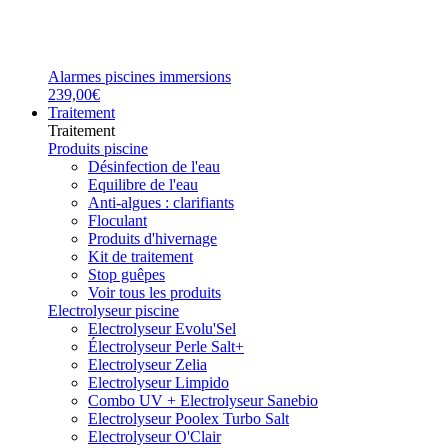
Alarmes piscines immersions
239,00€
Traitement
Traitement
Produits piscine
Désinfection de l'eau
Equilibre de l'eau
Anti-algues : clarifiants
Floculant
Produits d'hivernage
Kit de traitement
Stop guêpes
Voir tous les produits
Electrolyseur piscine
Electrolyseur Evolu'Sel
Électrolyseur Perle Salt+
Electrolyseur Zelia
Electrolyseur Limpido
Combo UV + Electrolyseur Sanebio
Electrolyseur Poolex Turbo Salt
Electrolyseur O'Clair