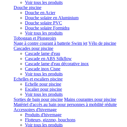
Voir tous les produits
Douche piscine
Douche en Acier
Douche solaire en Aluminium
Douche solaire PVC
Douche solaire Formidra
Voir tous les produits
Toboggan et Plongeoirs
Nage à contre courant à batterie Swim jet
Vélo de piscine
Cascades pour piscine
Cascade lame d'eau
Cascade en ABS Silkflow
Cascade lame d'eau décorative inox
Cascade inox Cisne
Voir tous les produits
Echelles et escaliers piscine
Echelle pour piscine
Escalier pour piscine
Voir tous les produits
Sorties de bain pour piscine
Mains courantes pour piscine
Matériel d'accès au bain pour personnes à mobilité réduite
Accessoires d'hivernage
Produits d'hivernage
Flotteurs, gizzmo, bouchons
Voir tous les produits