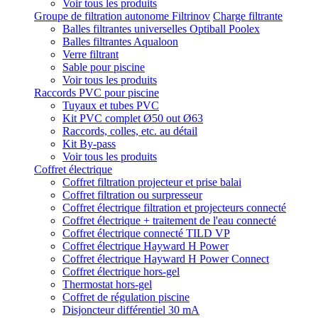
Voir tous les produits
Groupe de filtration autonome Filtrinov
Charge filtrante
Balles filtrantes universelles Optiball Poolex
Balles filtrantes Aqualoon
Verre filtrant
Sable pour piscine
Voir tous les produits
Raccords PVC pour piscine
Tuyaux et tubes PVC
Kit PVC complet Ø50 out Ø63
Raccords, colles, etc. au détail
Kit By-pass
Voir tous les produits
Coffret électrique
Coffret filtration projecteur et prise balai
Coffret filtration ou surpresseur
Coffret électrique filtration et projecteurs connecté
Coffret électrique + traitement de l'eau connecté
Coffret électrique connecté TILD VP
Coffret électrique Hayward H Power
Coffret électrique Hayward H Power Connect
Coffret électrique hors-gel
Thermostat hors-gel
Coffret de régulation piscine
Disjoncteur différentiel 30 mA