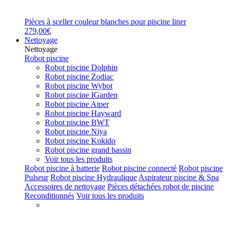
Pièces à sceller couleur blanches pour piscine liner
279,00€
Nettoyage
Nettoyage
Robot piscine
Robot piscine Dolphin
Robot piscine Zodiac
Robot piscine Wybot
Robot piscine IGarden
Robot piscine Aiper
Robot piscine Hayward
Robot piscine BWT
Robot piscine Niya
Robot piscine Kokido
Robot piscine grand bassin
Voir tous les produits
Robot piscine à batterie
Robot piscine connecté
Robot piscine
Pulseur
Robot piscine Hydraulique
Aspirateur piscine & Spa
Accessoires de nettoyage
Pièces détachées robot de piscine
Reconditionnés
Voir tous les produits