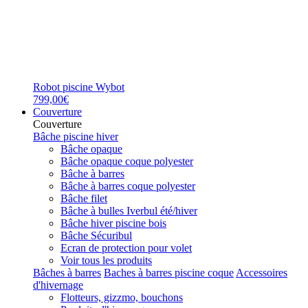
Robot piscine Wybot
799,00€
Couverture
Couverture
Bâche piscine hiver
Bâche opaque
Bâche opaque coque polyester
Bâche à barres
Bâche à barres coque polyester
Bâche filet
Bâche à bulles Iverbul été/hiver
Bâche hiver piscine bois
Bâche Sécuribul
Ecran de protection pour volet
Voir tous les produits
Bâches à barres
Baches à barres piscine coque
Accessoires
d'hivernage
Flotteurs, gizzmo, bouchons