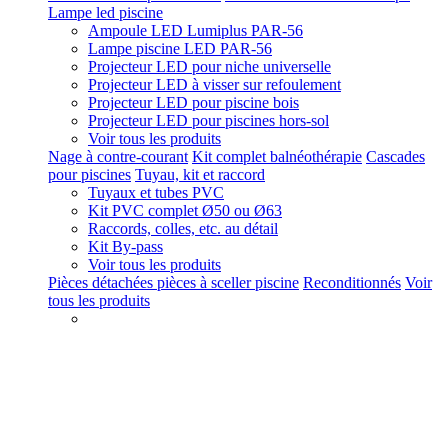
Lampe led piscine
Ampoule LED Lumiplus PAR-56
Lampe piscine LED PAR-56
Projecteur LED pour niche universelle
Projecteur LED à visser sur refoulement
Projecteur LED pour piscine bois
Projecteur LED pour piscines hors-sol
Voir tous les produits
Nage à contre-courant
Kit complet balnéothérapie
Cascades
pour piscines
Tuyau, kit et raccord
Tuyaux et tubes PVC
Kit PVC complet Ø50 ou Ø63
Raccords, colles, etc. au détail
Kit By-pass
Voir tous les produits
Pièces détachées pièces à sceller piscine
Reconditionnés
Voir
tous les produits