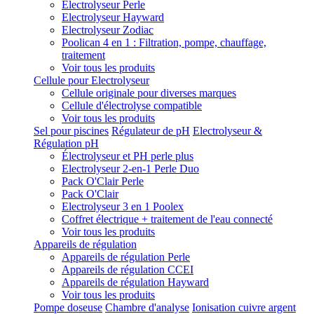
Electrolyseur Perle
Electrolyseur Hayward
Electrolyseur Zodiac
Poolican 4 en 1 : Filtration, pompe, chauffage,
traitement
Voir tous les produits
Cellule pour Electrolyseur
Cellule originale pour diverses marques
Cellule d'électrolyse compatible
Voir tous les produits
Sel pour piscines
Régulateur de pH
Electrolyseur &
Régulation pH
Électrolyseur et PH perle plus
Electrolyseur 2-en-1 Perle Duo
Pack O'Clair Perle
Pack O'Clair
Electrolyseur 3 en 1 Poolex
Coffret électrique + traitement de l'eau connecté
Voir tous les produits
Appareils de régulation
Appareils de régulation Perle
Appareils de régulation CCEI
Appareils de régulation Hayward
Voir tous les produits
Pompe doseuse
Chambre d'analyse
Ionisation cuivre argent