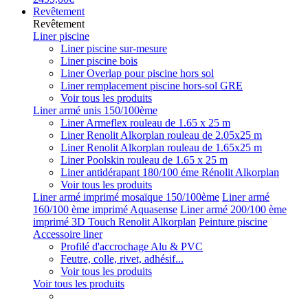
Revêtement
Revêtement
Liner piscine
Liner piscine sur-mesure
Liner piscine bois
Liner Overlap pour piscine hors sol
Liner remplacement piscine hors-sol GRE
Voir tous les produits
Liner armé unis 150/100ème
Liner Armeflex rouleau de 1.65 x 25 m
Liner Renolit Alkorplan rouleau de 2.05x25 m
Liner Renolit Alkorplan rouleau de 1.65x25 m
Liner Poolskin rouleau de 1.65 x 25 m
Liner antidérapant 180/100 éme Rénolit Alkorplan
Voir tous les produits
Liner armé imprimé mosaïque 150/100ème
Liner armé
160/100 ème imprimé Aquasense
Liner armé 200/100 ème
imprimé 3D Touch Renolit Alkorplan
Peinture piscine
Accessoire liner
Profilé d'accrochage Alu & PVC
Feutre, colle, rivet, adhésif...
Voir tous les produits
Voir tous les produits