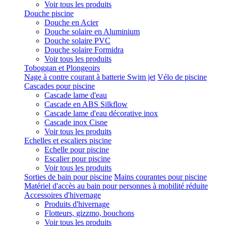
Voir tous les produits
Douche piscine
Douche en Acier
Douche solaire en Aluminium
Douche solaire PVC
Douche solaire Formidra
Voir tous les produits
Toboggan et Plongeoirs
Nage à contre courant à batterie Swim jet
Vélo de piscine
Cascades pour piscine
Cascade lame d'eau
Cascade en ABS Silkflow
Cascade lame d'eau décorative inox
Cascade inox Cisne
Voir tous les produits
Echelles et escaliers piscine
Echelle pour piscine
Escalier pour piscine
Voir tous les produits
Sorties de bain pour piscine
Mains courantes pour piscine
Matériel d'accès au bain pour personnes à mobilité réduite
Accessoires d'hivernage
Produits d'hivernage
Flotteurs, gizzmo, bouchons
Voir tous les produits