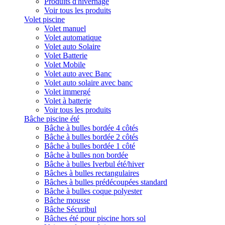
Produits d'hivernage
Voir tous les produits
Volet piscine
Volet manuel
Volet automatique
Volet auto Solaire
Volet Batterie
Volet Mobile
Volet auto avec Banc
Volet auto solaire avec banc
Volet immergé
Volet à batterie
Voir tous les produits
Bâche piscine été
Bâche à bulles bordée 4 côtés
Bâche à bulles bordée 2 côtés
Bâche à bulles bordée 1 côté
Bâche à bulles non bordée
Bâche à bulles Iverbul été/hiver
Bâches à bulles rectangulaires
Bâches à bulles prédécoupées standard
Bâche à bulles coque polyester
Bâche mousse
Bâche Sécuribul
Bâches été pour piscine hors sol