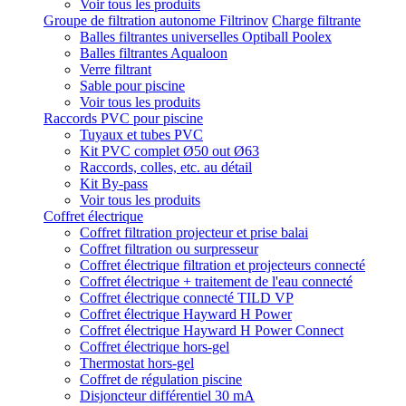
Voir tous les produits
Groupe de filtration autonome Filtrinov
Charge filtrante
Balles filtrantes universelles Optiball Poolex
Balles filtrantes Aqualoon
Verre filtrant
Sable pour piscine
Voir tous les produits
Raccords PVC pour piscine
Tuyaux et tubes PVC
Kit PVC complet Ø50 out Ø63
Raccords, colles, etc. au détail
Kit By-pass
Voir tous les produits
Coffret électrique
Coffret filtration projecteur et prise balai
Coffret filtration ou surpresseur
Coffret électrique filtration et projecteurs connecté
Coffret électrique + traitement de l'eau connecté
Coffret électrique connecté TILD VP
Coffret électrique Hayward H Power
Coffret électrique Hayward H Power Connect
Coffret électrique hors-gel
Thermostat hors-gel
Coffret de régulation piscine
Disjoncteur différentiel 30 mA