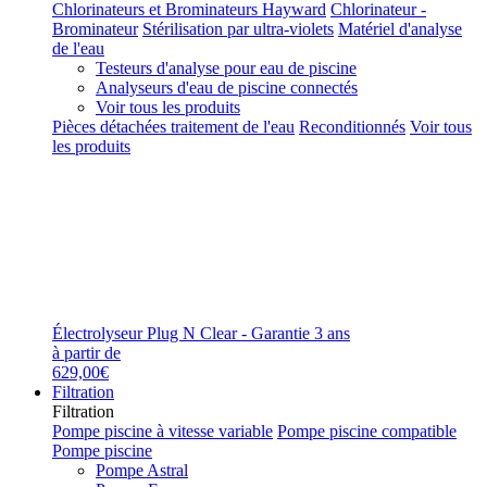
Chlorinateurs et Brominateurs Hayward
Chlorinateur -
Brominateur
Stérilisation par ultra-violets
Matériel d'analyse
de l'eau
Testeurs d'analyse pour eau de piscine
Analyseurs d'eau de piscine connectés
Voir tous les produits
Pièces détachées traitement de l'eau
Reconditionnés
Voir tous
les produits
Électrolyseur Plug N Clear - Garantie 3 ans
à partir de
629,00€
Filtration
Filtration
Pompe piscine à vitesse variable
Pompe piscine compatible
Pompe piscine
Pompe Astral