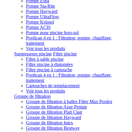
Pompe Espa
Pompe Sta-Rite
Pompe Hayward
Pompe UltraFlow
Pompe Kripsol
Pompe ACIS
Pompe pour piscine hors-sol
Poolican 4 en 1 : Filtration, pompe, chauffage,
traitement
Voir tous les produits
Surpresseurs piscine
Filtre piscine
Filtre à sable piscine
Filtre piscine à diatomées
Filtre piscine à cartouche
Poolican 4 en 1 : Filtration, pompe, chauffage,
traitement
Cartouches de remplacement
Voir tous les produits
Groupe de filtration
Groupe de filtration à balles Filter Max Poolex
Groupe de filtration Azur Pentair
Groupe de filtration Plati Clair
Groupe de filtration Hayward
Groupe de filtration Intex
Groupe de filtration Bestway