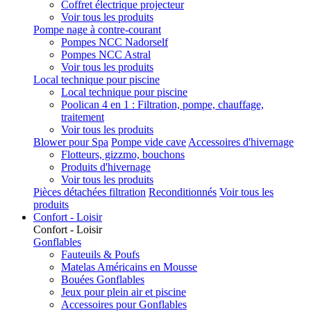
Coffret électrique projecteur
Voir tous les produits
Pompe nage à contre-courant
Pompes NCC Nadorself
Pompes NCC Astral
Voir tous les produits
Local technique pour piscine
Local technique pour piscine
Poolican 4 en 1 : Filtration, pompe, chauffage,
traitement
Voir tous les produits
Blower pour Spa
Pompe vide cave
Accessoires d'hivernage
Flotteurs, gizzmo, bouchons
Produits d'hivernage
Voir tous les produits
Pièces détachées filtration
Reconditionnés
Voir tous les
produits
Confort - Loisir
Confort - Loisir
Gonflables
Fauteuils & Poufs
Matelas Américains en Mousse
Bouées Gonflables
Jeux pour plein air et piscine
Accessoires pour Gonflables