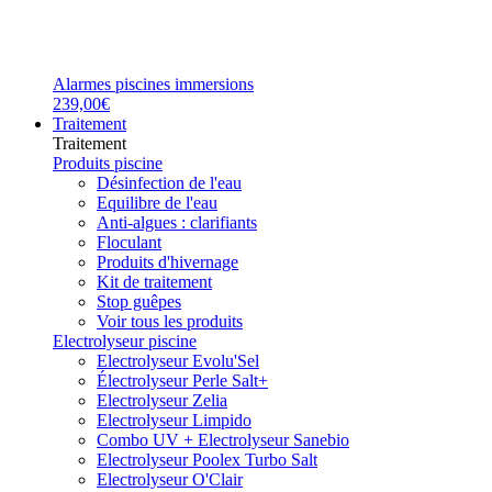
Alarmes piscines immersions
239,00€
Traitement
Traitement
Produits piscine
Désinfection de l'eau
Equilibre de l'eau
Anti-algues : clarifiants
Floculant
Produits d'hivernage
Kit de traitement
Stop guêpes
Voir tous les produits
Electrolyseur piscine
Electrolyseur Evolu'Sel
Électrolyseur Perle Salt+
Electrolyseur Zelia
Electrolyseur Limpido
Combo UV + Electrolyseur Sanebio
Electrolyseur Poolex Turbo Salt
Electrolyseur O'Clair