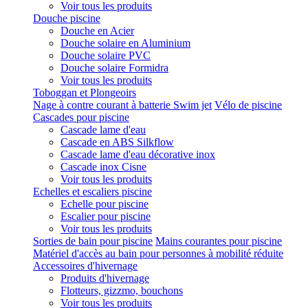
Voir tous les produits
Douche piscine
Douche en Acier
Douche solaire en Aluminium
Douche solaire PVC
Douche solaire Formidra
Voir tous les produits
Toboggan et Plongeoirs
Nage à contre courant à batterie Swim jet
Vélo de piscine
Cascades pour piscine
Cascade lame d'eau
Cascade en ABS Silkflow
Cascade lame d'eau décorative inox
Cascade inox Cisne
Voir tous les produits
Echelles et escaliers piscine
Echelle pour piscine
Escalier pour piscine
Voir tous les produits
Sorties de bain pour piscine
Mains courantes pour piscine
Matériel d'accès au bain pour personnes à mobilité réduite
Accessoires d'hivernage
Produits d'hivernage
Flotteurs, gizzmo, bouchons
Voir tous les produits