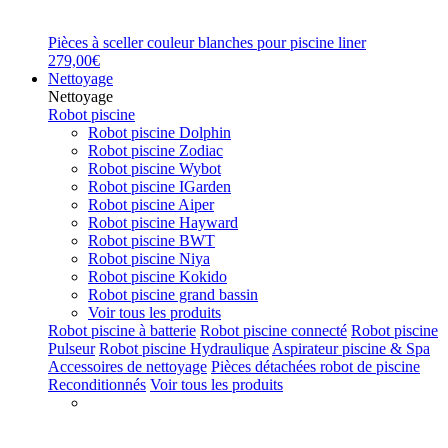
Pièces à sceller couleur blanches pour piscine liner
279,00€
Nettoyage
Nettoyage
Robot piscine
Robot piscine Dolphin
Robot piscine Zodiac
Robot piscine Wybot
Robot piscine IGarden
Robot piscine Aiper
Robot piscine Hayward
Robot piscine BWT
Robot piscine Niya
Robot piscine Kokido
Robot piscine grand bassin
Voir tous les produits
Robot piscine à batterie
Robot piscine connecté
Robot piscine
Pulseur
Robot piscine Hydraulique
Aspirateur piscine & Spa
Accessoires de nettoyage
Pièces détachées robot de piscine
Reconditionnés
Voir tous les produits