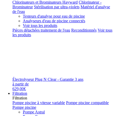
Chlorinateurs et Brominateurs Hayward
Chlorinateur -
Brominateur
Stérilisation par ultra-violets
Matériel d'analyse
de l'eau
Testeurs d'analyse pour eau de piscine
Analyseurs d'eau de piscine connectés
Voir tous les produits
Pièces détachées traitement de l'eau
Reconditionnés
Voir tous
les produits
Électrolyseur Plug N Clear - Garantie 3 ans
à partir de
629,00€
Filtration
Filtration
Pompe piscine à vitesse variable
Pompe piscine compatible
Pompe piscine
Pompe Astral