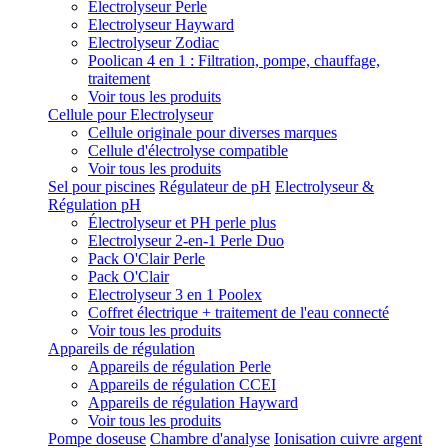
Electrolyseur Perle
Electrolyseur Hayward
Electrolyseur Zodiac
Poolican 4 en 1 : Filtration, pompe, chauffage,
traitement
Voir tous les produits
Cellule pour Electrolyseur
Cellule originale pour diverses marques
Cellule d'électrolyse compatible
Voir tous les produits
Sel pour piscines
Régulateur de pH
Electrolyseur &
Régulation pH
Électrolyseur et PH perle plus
Electrolyseur 2-en-1 Perle Duo
Pack O'Clair Perle
Pack O'Clair
Electrolyseur 3 en 1 Poolex
Coffret électrique + traitement de l'eau connecté
Voir tous les produits
Appareils de régulation
Appareils de régulation Perle
Appareils de régulation CCEI
Appareils de régulation Hayward
Voir tous les produits
Pompe doseuse
Chambre d'analyse
Ionisation cuivre argent