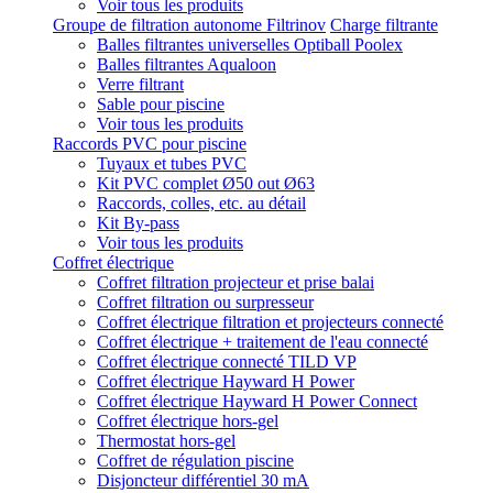
Voir tous les produits
Groupe de filtration autonome Filtrinov
Charge filtrante
Balles filtrantes universelles Optiball Poolex
Balles filtrantes Aqualoon
Verre filtrant
Sable pour piscine
Voir tous les produits
Raccords PVC pour piscine
Tuyaux et tubes PVC
Kit PVC complet Ø50 out Ø63
Raccords, colles, etc. au détail
Kit By-pass
Voir tous les produits
Coffret électrique
Coffret filtration projecteur et prise balai
Coffret filtration ou surpresseur
Coffret électrique filtration et projecteurs connecté
Coffret électrique + traitement de l'eau connecté
Coffret électrique connecté TILD VP
Coffret électrique Hayward H Power
Coffret électrique Hayward H Power Connect
Coffret électrique hors-gel
Thermostat hors-gel
Coffret de régulation piscine
Disjoncteur différentiel 30 mA