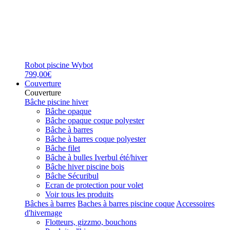
Robot piscine Wybot
799,00€
Couverture
Couverture
Bâche piscine hiver
Bâche opaque
Bâche opaque coque polyester
Bâche à barres
Bâche à barres coque polyester
Bâche filet
Bâche à bulles Iverbul été/hiver
Bâche hiver piscine bois
Bâche Sécuribul
Ecran de protection pour volet
Voir tous les produits
Bâches à barres
Baches à barres piscine coque
Accessoires
d'hivernage
Flotteurs, gizzmo, bouchons