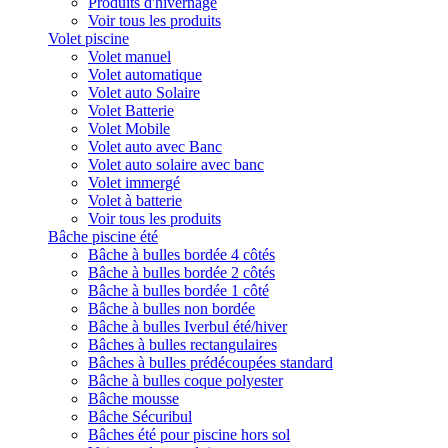
Produits d'hivernage
Voir tous les produits
Volet piscine
Volet manuel
Volet automatique
Volet auto Solaire
Volet Batterie
Volet Mobile
Volet auto avec Banc
Volet auto solaire avec banc
Volet immergé
Volet à batterie
Voir tous les produits
Bâche piscine été
Bâche à bulles bordée 4 côtés
Bâche à bulles bordée 2 côtés
Bâche à bulles bordée 1 côté
Bâche à bulles non bordée
Bâche à bulles Iverbul été/hiver
Bâches à bulles rectangulaires
Bâches à bulles prédécoupées standard
Bâche à bulles coque polyester
Bâche mousse
Bâche Sécuribul
Bâches été pour piscine hors sol