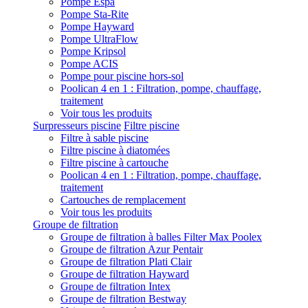
Pompe Espa
Pompe Sta-Rite
Pompe Hayward
Pompe UltraFlow
Pompe Kripsol
Pompe ACIS
Pompe pour piscine hors-sol
Poolican 4 en 1 : Filtration, pompe, chauffage,
traitement
Voir tous les produits
Surpresseurs piscine
Filtre piscine
Filtre à sable piscine
Filtre piscine à diatomées
Filtre piscine à cartouche
Poolican 4 en 1 : Filtration, pompe, chauffage,
traitement
Cartouches de remplacement
Voir tous les produits
Groupe de filtration
Groupe de filtration à balles Filter Max Poolex
Groupe de filtration Azur Pentair
Groupe de filtration Plati Clair
Groupe de filtration Hayward
Groupe de filtration Intex
Groupe de filtration Bestway