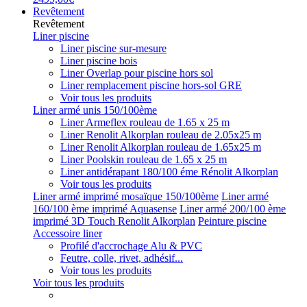
Revêtement
Revêtement
Liner piscine
Liner piscine sur-mesure
Liner piscine bois
Liner Overlap pour piscine hors sol
Liner remplacement piscine hors-sol GRE
Voir tous les produits
Liner armé unis 150/100ème
Liner Armeflex rouleau de 1.65 x 25 m
Liner Renolit Alkorplan rouleau de 2.05x25 m
Liner Renolit Alkorplan rouleau de 1.65x25 m
Liner Poolskin rouleau de 1.65 x 25 m
Liner antidérapant 180/100 éme Rénolit Alkorplan
Voir tous les produits
Liner armé imprimé mosaïque 150/100ème
Liner armé
160/100 ème imprimé Aquasense
Liner armé 200/100 ème
imprimé 3D Touch Renolit Alkorplan
Peinture piscine
Accessoire liner
Profilé d'accrochage Alu & PVC
Feutre, colle, rivet, adhésif...
Voir tous les produits
Voir tous les produits