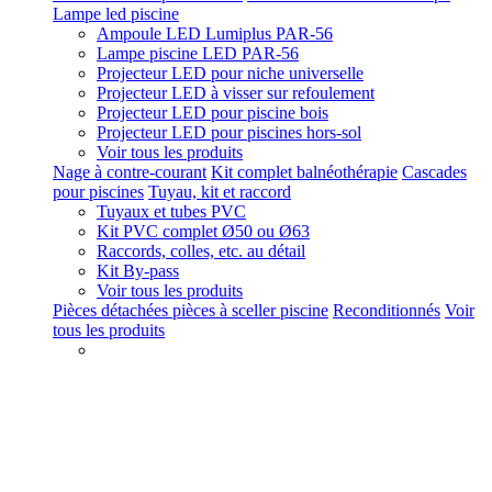
Lampe led piscine
Ampoule LED Lumiplus PAR-56
Lampe piscine LED PAR-56
Projecteur LED pour niche universelle
Projecteur LED à visser sur refoulement
Projecteur LED pour piscine bois
Projecteur LED pour piscines hors-sol
Voir tous les produits
Nage à contre-courant
Kit complet balnéothérapie
Cascades
pour piscines
Tuyau, kit et raccord
Tuyaux et tubes PVC
Kit PVC complet Ø50 ou Ø63
Raccords, colles, etc. au détail
Kit By-pass
Voir tous les produits
Pièces détachées pièces à sceller piscine
Reconditionnés
Voir
tous les produits