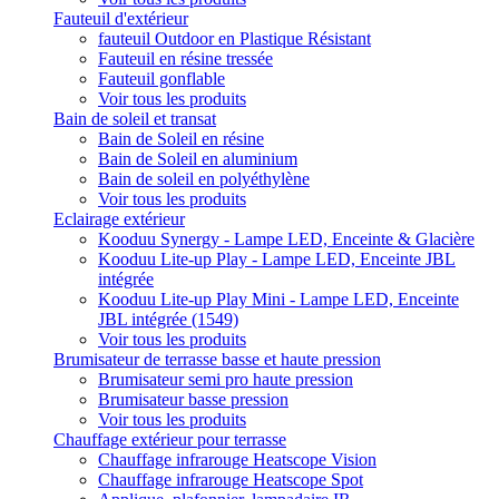
Fauteuil d'extérieur
fauteuil Outdoor en Plastique Résistant
Fauteuil en résine tressée
Fauteuil gonflable
Voir tous les produits
Bain de soleil et transat
Bain de Soleil en résine
Bain de Soleil en aluminium
Bain de soleil en polyéthylène
Voir tous les produits
Eclairage extérieur
Kooduu Synergy - Lampe LED, Enceinte & Glacière
Kooduu Lite-up Play - Lampe LED, Enceinte JBL
intégrée
Kooduu Lite-up Play Mini - Lampe LED, Enceinte
JBL intégrée (1549)
Voir tous les produits
Brumisateur de terrasse basse et haute pression
Brumisateur semi pro haute pression
Brumisateur basse pression
Voir tous les produits
Chauffage extérieur pour terrasse
Chauffage infrarouge Heatscope Vision
Chauffage infrarouge Heatscope Spot