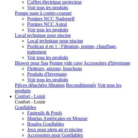
Coffret électrique projecteur
Voir tous les produits
Pompe nage à contre-courant
Pompes NCC Nadorself
Pompes NCC Astral
Voir tous les produits
Local technique pour piscine
Local technique pour piscine
Poolican 4 en 1 : Filtration, pompe, chauffage,
traitement
Voir tous les produits
Blower pour Spa
Pompe vide cave
Accessoires d'hivernage
Flotteurs, gizzmo, bouchons
Produits d'hivernage
Voir tous les produits
Pièces détachées filtration
Reconditionnés
Voir tous les
produits
Confort - Loisir
Confort - Loisir
Gonflables
Fauteuils & Poufs
Matelas Américains en Mousse
Bouées Gonflables
Jeux pour plein air et piscine
Accessoires pour Gonflables