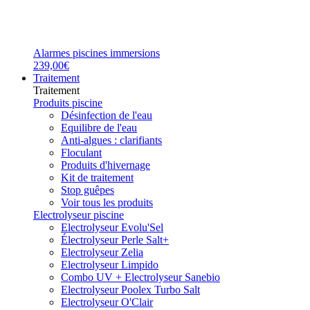
Alarmes piscines immersions
239,00€
Traitement
Traitement
Produits piscine
Désinfection de l'eau
Equilibre de l'eau
Anti-algues : clarifiants
Floculant
Produits d'hivernage
Kit de traitement
Stop guêpes
Voir tous les produits
Electrolyseur piscine
Electrolyseur Evolu'Sel
Électrolyseur Perle Salt+
Electrolyseur Zelia
Electrolyseur Limpido
Combo UV + Electrolyseur Sanebio
Electrolyseur Poolex Turbo Salt
Electrolyseur O'Clair