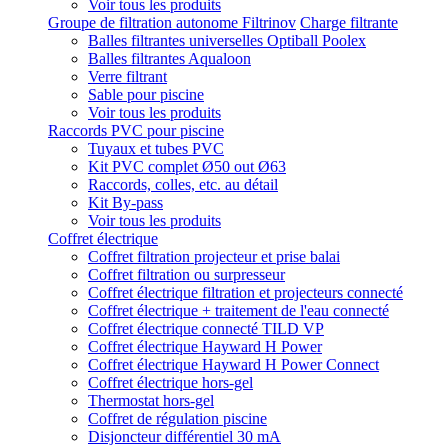
Voir tous les produits
Groupe de filtration autonome Filtrinov
Charge filtrante
Balles filtrantes universelles Optiball Poolex
Balles filtrantes Aqualoon
Verre filtrant
Sable pour piscine
Voir tous les produits
Raccords PVC pour piscine
Tuyaux et tubes PVC
Kit PVC complet Ø50 out Ø63
Raccords, colles, etc. au détail
Kit By-pass
Voir tous les produits
Coffret électrique
Coffret filtration projecteur et prise balai
Coffret filtration ou surpresseur
Coffret électrique filtration et projecteurs connecté
Coffret électrique + traitement de l'eau connecté
Coffret électrique connecté TILD VP
Coffret électrique Hayward H Power
Coffret électrique Hayward H Power Connect
Coffret électrique hors-gel
Thermostat hors-gel
Coffret de régulation piscine
Disjoncteur différentiel 30 mA