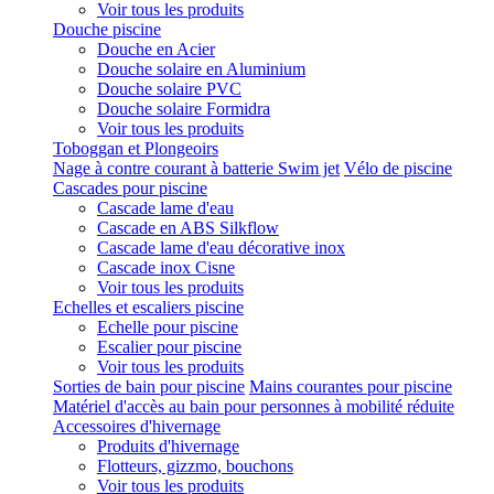
Voir tous les produits
Douche piscine
Douche en Acier
Douche solaire en Aluminium
Douche solaire PVC
Douche solaire Formidra
Voir tous les produits
Toboggan et Plongeoirs
Nage à contre courant à batterie Swim jet
Vélo de piscine
Cascades pour piscine
Cascade lame d'eau
Cascade en ABS Silkflow
Cascade lame d'eau décorative inox
Cascade inox Cisne
Voir tous les produits
Echelles et escaliers piscine
Echelle pour piscine
Escalier pour piscine
Voir tous les produits
Sorties de bain pour piscine
Mains courantes pour piscine
Matériel d'accès au bain pour personnes à mobilité réduite
Accessoires d'hivernage
Produits d'hivernage
Flotteurs, gizzmo, bouchons
Voir tous les produits