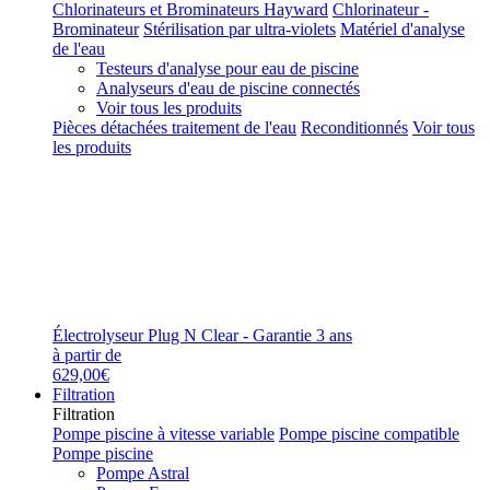
Chlorinateurs et Brominateurs Hayward
Chlorinateur -
Brominateur
Stérilisation par ultra-violets
Matériel d'analyse
de l'eau
Testeurs d'analyse pour eau de piscine
Analyseurs d'eau de piscine connectés
Voir tous les produits
Pièces détachées traitement de l'eau
Reconditionnés
Voir tous
les produits
Électrolyseur Plug N Clear - Garantie 3 ans
à partir de
629,00€
Filtration
Filtration
Pompe piscine à vitesse variable
Pompe piscine compatible
Pompe piscine
Pompe Astral