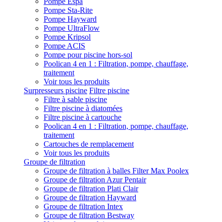
Pompe Espa
Pompe Sta-Rite
Pompe Hayward
Pompe UltraFlow
Pompe Kripsol
Pompe ACIS
Pompe pour piscine hors-sol
Poolican 4 en 1 : Filtration, pompe, chauffage,
traitement
Voir tous les produits
Surpresseurs piscine
Filtre piscine
Filtre à sable piscine
Filtre piscine à diatomées
Filtre piscine à cartouche
Poolican 4 en 1 : Filtration, pompe, chauffage,
traitement
Cartouches de remplacement
Voir tous les produits
Groupe de filtration
Groupe de filtration à balles Filter Max Poolex
Groupe de filtration Azur Pentair
Groupe de filtration Plati Clair
Groupe de filtration Hayward
Groupe de filtration Intex
Groupe de filtration Bestway