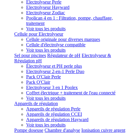
Electrolyseur Perle
Electrolyseur Hayward
Electrolyseur Zodiac
Poolican 4 en 1 : Filtration, pompe, chauffage,
traitement
Voir tous les produits
Cellule pour Electrolyseur
Cellule originale pour diverses marques
Cellule d'électrolyse compatible
Voir tous les produits
Sel pour piscines
Régulateur de pH
Electrolyseur &
Régulation pH
Électrolyseur et PH perle plus
Electrolyseur 2-en-1 Perle Duo
Pack O'Clair Perle
Pack O'Clair
Electrolyseur 3 en 1 Poolex
Coffret électrique + traitement de l'eau connecté
Voir tous les produits
Appareils de régulation
Appareils de régulation Perle
Appareils de régulation CCEI
Appareils de régulation Hayward
Voir tous les produits
Pompe doseuse
Chambre d'analyse
Ionisation cuivre argent