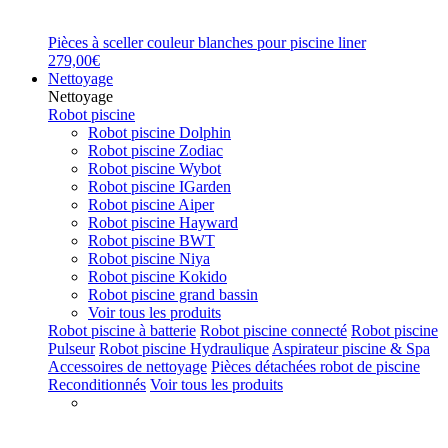
Pièces à sceller couleur blanches pour piscine liner
279,00€
Nettoyage
Nettoyage
Robot piscine
Robot piscine Dolphin
Robot piscine Zodiac
Robot piscine Wybot
Robot piscine IGarden
Robot piscine Aiper
Robot piscine Hayward
Robot piscine BWT
Robot piscine Niya
Robot piscine Kokido
Robot piscine grand bassin
Voir tous les produits
Robot piscine à batterie
Robot piscine connecté
Robot piscine
Pulseur
Robot piscine Hydraulique
Aspirateur piscine & Spa
Accessoires de nettoyage
Pièces détachées robot de piscine
Reconditionnés
Voir tous les produits