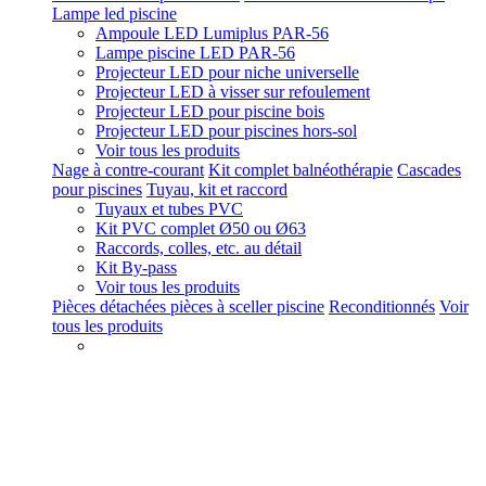
Lampe led piscine
Ampoule LED Lumiplus PAR-56
Lampe piscine LED PAR-56
Projecteur LED pour niche universelle
Projecteur LED à visser sur refoulement
Projecteur LED pour piscine bois
Projecteur LED pour piscines hors-sol
Voir tous les produits
Nage à contre-courant
Kit complet balnéothérapie
Cascades
pour piscines
Tuyau, kit et raccord
Tuyaux et tubes PVC
Kit PVC complet Ø50 ou Ø63
Raccords, colles, etc. au détail
Kit By-pass
Voir tous les produits
Pièces détachées pièces à sceller piscine
Reconditionnés
Voir
tous les produits