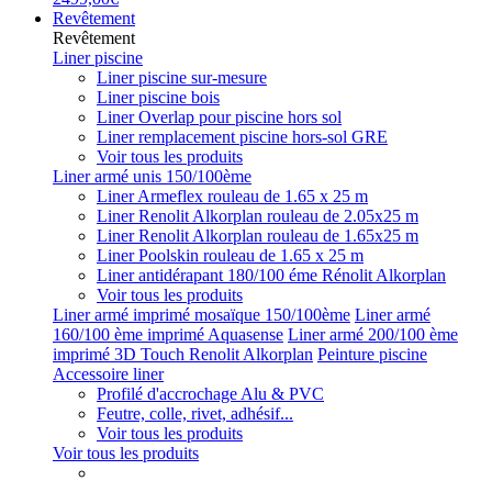
Revêtement
Revêtement
Liner piscine
Liner piscine sur-mesure
Liner piscine bois
Liner Overlap pour piscine hors sol
Liner remplacement piscine hors-sol GRE
Voir tous les produits
Liner armé unis 150/100ème
Liner Armeflex rouleau de 1.65 x 25 m
Liner Renolit Alkorplan rouleau de 2.05x25 m
Liner Renolit Alkorplan rouleau de 1.65x25 m
Liner Poolskin rouleau de 1.65 x 25 m
Liner antidérapant 180/100 éme Rénolit Alkorplan
Voir tous les produits
Liner armé imprimé mosaïque 150/100ème
Liner armé
160/100 ème imprimé Aquasense
Liner armé 200/100 ème
imprimé 3D Touch Renolit Alkorplan
Peinture piscine
Accessoire liner
Profilé d'accrochage Alu & PVC
Feutre, colle, rivet, adhésif...
Voir tous les produits
Voir tous les produits