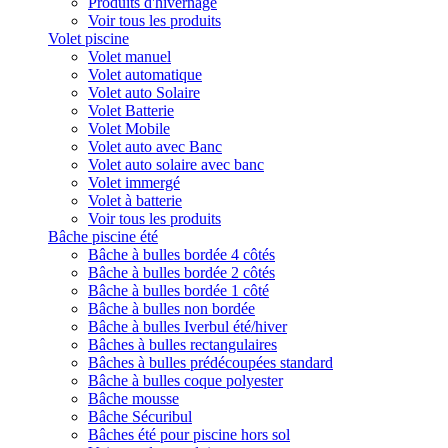
Produits d'hivernage
Voir tous les produits
Volet piscine
Volet manuel
Volet automatique
Volet auto Solaire
Volet Batterie
Volet Mobile
Volet auto avec Banc
Volet auto solaire avec banc
Volet immergé
Volet à batterie
Voir tous les produits
Bâche piscine été
Bâche à bulles bordée 4 côtés
Bâche à bulles bordée 2 côtés
Bâche à bulles bordée 1 côté
Bâche à bulles non bordée
Bâche à bulles Iverbul été/hiver
Bâches à bulles rectangulaires
Bâches à bulles prédécoupées standard
Bâche à bulles coque polyester
Bâche mousse
Bâche Sécuribul
Bâches été pour piscine hors sol