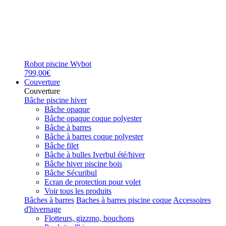
Robot piscine Wybot
799,00€
Couverture
Couverture
Bâche piscine hiver
Bâche opaque
Bâche opaque coque polyester
Bâche à barres
Bâche à barres coque polyester
Bâche filet
Bâche à bulles Iverbul été/hiver
Bâche hiver piscine bois
Bâche Sécuribul
Ecran de protection pour volet
Voir tous les produits
Bâches à barres
Baches à barres piscine coque
Accessoires
d'hivernage
Flotteurs, gizzmo, bouchons