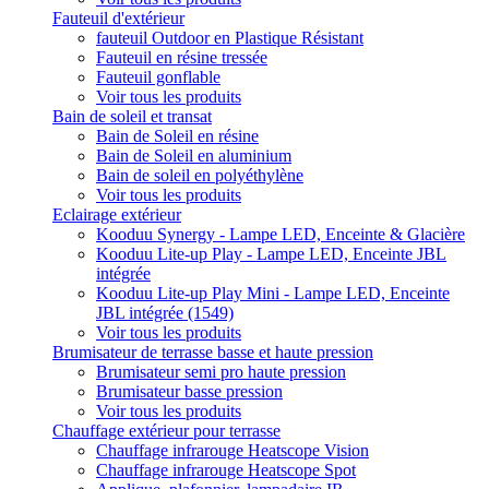
Fauteuil d'extérieur
fauteuil Outdoor en Plastique Résistant
Fauteuil en résine tressée
Fauteuil gonflable
Voir tous les produits
Bain de soleil et transat
Bain de Soleil en résine
Bain de Soleil en aluminium
Bain de soleil en polyéthylène
Voir tous les produits
Eclairage extérieur
Kooduu Synergy - Lampe LED, Enceinte & Glacière
Kooduu Lite-up Play - Lampe LED, Enceinte JBL
intégrée
Kooduu Lite-up Play Mini - Lampe LED, Enceinte
JBL intégrée (1549)
Voir tous les produits
Brumisateur de terrasse basse et haute pression
Brumisateur semi pro haute pression
Brumisateur basse pression
Voir tous les produits
Chauffage extérieur pour terrasse
Chauffage infrarouge Heatscope Vision
Chauffage infrarouge Heatscope Spot