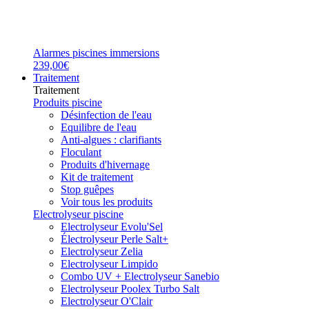
Alarmes piscines immersions
239,00€
Traitement
Traitement
Produits piscine
Désinfection de l'eau
Equilibre de l'eau
Anti-algues : clarifiants
Floculant
Produits d'hivernage
Kit de traitement
Stop guêpes
Voir tous les produits
Electrolyseur piscine
Electrolyseur Evolu'Sel
Électrolyseur Perle Salt+
Electrolyseur Zelia
Electrolyseur Limpido
Combo UV + Electrolyseur Sanebio
Electrolyseur Poolex Turbo Salt
Electrolyseur O'Clair