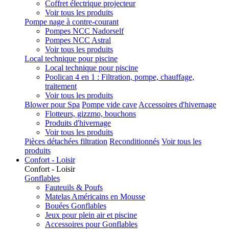
Coffret électrique projecteur
Voir tous les produits
Pompe nage à contre-courant
Pompes NCC Nadorself
Pompes NCC Astral
Voir tous les produits
Local technique pour piscine
Local technique pour piscine
Poolican 4 en 1 : Filtration, pompe, chauffage,
traitement
Voir tous les produits
Blower pour Spa
Pompe vide cave
Accessoires d'hivernage
Flotteurs, gizzmo, bouchons
Produits d'hivernage
Voir tous les produits
Pièces détachées filtration
Reconditionnés
Voir tous les
produits
Confort - Loisir
Confort - Loisir
Gonflables
Fauteuils & Poufs
Matelas Américains en Mousse
Bouées Gonflables
Jeux pour plein air et piscine
Accessoires pour Gonflables