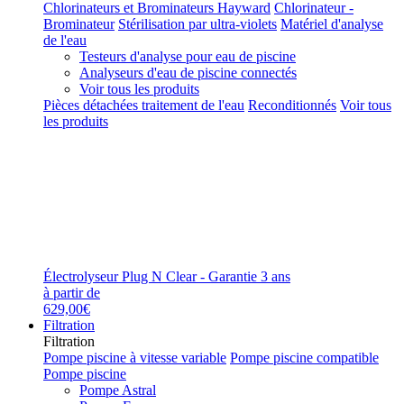
Chlorinateurs et Brominateurs Hayward
Chlorinateur -
Brominateur
Stérilisation par ultra-violets
Matériel d'analyse
de l'eau
Testeurs d'analyse pour eau de piscine
Analyseurs d'eau de piscine connectés
Voir tous les produits
Pièces détachées traitement de l'eau
Reconditionnés
Voir tous
les produits
Électrolyseur Plug N Clear - Garantie 3 ans
à partir de
629,00€
Filtration
Filtration
Pompe piscine à vitesse variable
Pompe piscine compatible
Pompe piscine
Pompe Astral