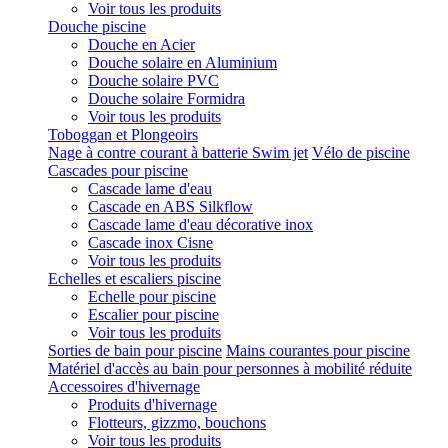
Voir tous les produits
Douche piscine
Douche en Acier
Douche solaire en Aluminium
Douche solaire PVC
Douche solaire Formidra
Voir tous les produits
Toboggan et Plongeoirs
Nage à contre courant à batterie Swim jet
Vélo de piscine
Cascades pour piscine
Cascade lame d'eau
Cascade en ABS Silkflow
Cascade lame d'eau décorative inox
Cascade inox Cisne
Voir tous les produits
Echelles et escaliers piscine
Echelle pour piscine
Escalier pour piscine
Voir tous les produits
Sorties de bain pour piscine
Mains courantes pour piscine
Matériel d'accès au bain pour personnes à mobilité réduite
Accessoires d'hivernage
Produits d'hivernage
Flotteurs, gizzmo, bouchons
Voir tous les produits