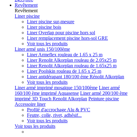
Revêtement
Revêtement
Liner piscine
Liner piscine sur-mesure
Liner piscine bois
Liner Overlap pour piscine hors sol
Liner remplacement piscine hors-sol GRE
Voir tous les produits
Liner armé unis 150/100ème
Liner Armeflex rouleau de 1.65 x 25 m
Liner Renolit Alkorplan rouleau de 2.05x25 m
Liner Renolit Alkorplan rouleau de 1.65x25 m
Liner Poolskin rouleau de 1.65 x 25 m
Liner antidérapant 180/100 éme Rénolit Alkorplan
Voir tous les produits
Liner armé imprimé mosaïque 150/100ème
Liner armé
160/100 ème imprimé Aquasense
Liner armé 200/100 ème
imprimé 3D Touch Renolit Alkorplan
Peinture piscine
Accessoire liner
Profilé d'accrochage Alu & PVC
Feutre, colle, rivet, adhésif...
Voir tous les produits
Voir tous les produits