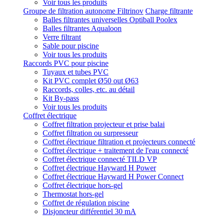
Voir tous les produits
Groupe de filtration autonome Filtrinov
Charge filtrante
Balles filtrantes universelles Optiball Poolex
Balles filtrantes Aqualoon
Verre filtrant
Sable pour piscine
Voir tous les produits
Raccords PVC pour piscine
Tuyaux et tubes PVC
Kit PVC complet Ø50 out Ø63
Raccords, colles, etc. au détail
Kit By-pass
Voir tous les produits
Coffret électrique
Coffret filtration projecteur et prise balai
Coffret filtration ou surpresseur
Coffret électrique filtration et projecteurs connecté
Coffret électrique + traitement de l'eau connecté
Coffret électrique connecté TILD VP
Coffret électrique Hayward H Power
Coffret électrique Hayward H Power Connect
Coffret électrique hors-gel
Thermostat hors-gel
Coffret de régulation piscine
Disjoncteur différentiel 30 mA