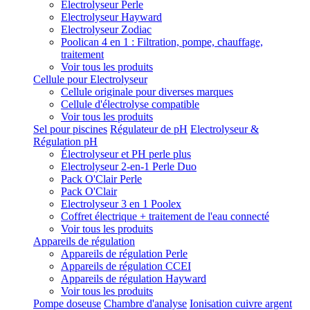
Electrolyseur Perle
Electrolyseur Hayward
Electrolyseur Zodiac
Poolican 4 en 1 : Filtration, pompe, chauffage,
traitement
Voir tous les produits
Cellule pour Electrolyseur
Cellule originale pour diverses marques
Cellule d'électrolyse compatible
Voir tous les produits
Sel pour piscines
Régulateur de pH
Electrolyseur &
Régulation pH
Électrolyseur et PH perle plus
Electrolyseur 2-en-1 Perle Duo
Pack O'Clair Perle
Pack O'Clair
Electrolyseur 3 en 1 Poolex
Coffret électrique + traitement de l'eau connecté
Voir tous les produits
Appareils de régulation
Appareils de régulation Perle
Appareils de régulation CCEI
Appareils de régulation Hayward
Voir tous les produits
Pompe doseuse
Chambre d'analyse
Ionisation cuivre argent