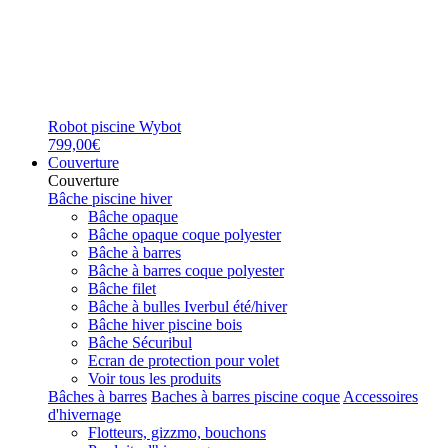
Robot piscine Wybot
799,00€
Couverture
Couverture
Bâche piscine hiver
Bâche opaque
Bâche opaque coque polyester
Bâche à barres
Bâche à barres coque polyester
Bâche filet
Bâche à bulles Iverbul été/hiver
Bâche hiver piscine bois
Bâche Sécuribul
Ecran de protection pour volet
Voir tous les produits
Bâches à barres
Baches à barres piscine coque
Accessoires
d'hivernage
Flotteurs, gizzmo, bouchons