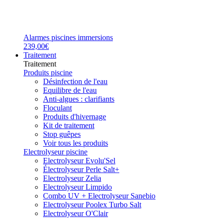
Alarmes piscines immersions
239,00€
Traitement
Traitement
Produits piscine
Désinfection de l'eau
Equilibre de l'eau
Anti-algues : clarifiants
Floculant
Produits d'hivernage
Kit de traitement
Stop guêpes
Voir tous les produits
Electrolyseur piscine
Electrolyseur Evolu'Sel
Électrolyseur Perle Salt+
Electrolyseur Zelia
Electrolyseur Limpido
Combo UV + Electrolyseur Sanebio
Electrolyseur Poolex Turbo Salt
Electrolyseur O'Clair