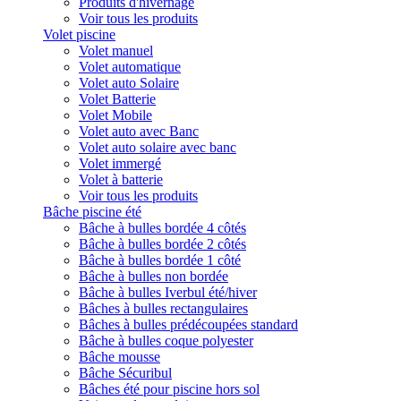
Produits d'hivernage
Voir tous les produits
Volet piscine
Volet manuel
Volet automatique
Volet auto Solaire
Volet Batterie
Volet Mobile
Volet auto avec Banc
Volet auto solaire avec banc
Volet immergé
Volet à batterie
Voir tous les produits
Bâche piscine été
Bâche à bulles bordée 4 côtés
Bâche à bulles bordée 2 côtés
Bâche à bulles bordée 1 côté
Bâche à bulles non bordée
Bâche à bulles Iverbul été/hiver
Bâches à bulles rectangulaires
Bâches à bulles prédécoupées standard
Bâche à bulles coque polyester
Bâche mousse
Bâche Sécuribul
Bâches été pour piscine hors sol