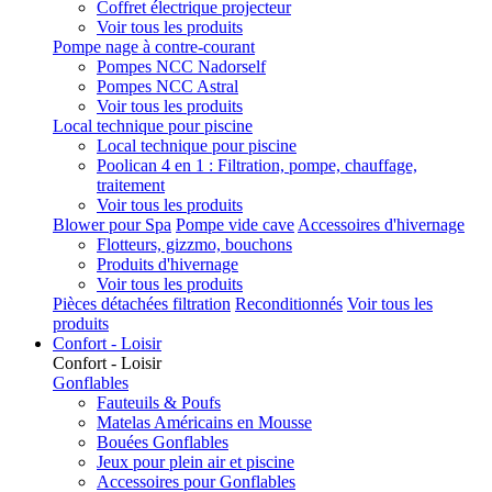
Coffret électrique projecteur
Voir tous les produits
Pompe nage à contre-courant
Pompes NCC Nadorself
Pompes NCC Astral
Voir tous les produits
Local technique pour piscine
Local technique pour piscine
Poolican 4 en 1 : Filtration, pompe, chauffage,
traitement
Voir tous les produits
Blower pour Spa
Pompe vide cave
Accessoires d'hivernage
Flotteurs, gizzmo, bouchons
Produits d'hivernage
Voir tous les produits
Pièces détachées filtration
Reconditionnés
Voir tous les
produits
Confort - Loisir
Confort - Loisir
Gonflables
Fauteuils & Poufs
Matelas Américains en Mousse
Bouées Gonflables
Jeux pour plein air et piscine
Accessoires pour Gonflables