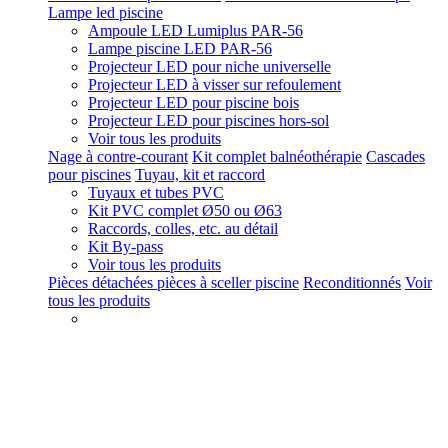
Lampe led piscine
Ampoule LED Lumiplus PAR-56
Lampe piscine LED PAR-56
Projecteur LED pour niche universelle
Projecteur LED à visser sur refoulement
Projecteur LED pour piscine bois
Projecteur LED pour piscines hors-sol
Voir tous les produits
Nage à contre-courant
Kit complet balnéothérapie
Cascades
pour piscines
Tuyau, kit et raccord
Tuyaux et tubes PVC
Kit PVC complet Ø50 ou Ø63
Raccords, colles, etc. au détail
Kit By-pass
Voir tous les produits
Pièces détachées pièces à sceller piscine
Reconditionnés
Voir
tous les produits