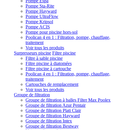
Pompe Espa
Pompe Sta-Rite
Pompe Hayward
Pompe UltraFlow
Pompe Kripsol
Pompe ACIS
Pompe pour piscine hors-sol
Poolican 4 en 1 : Filtration, pompe, chauffage,
traitement
Voir tous les produits
Surpresseurs piscine
Filtre piscine
Filtre à sable piscine
Filtre piscine à diatomées
Filtre piscine à cartouche
Poolican 4 en 1 : Filtration, pompe, chauffage,
traitement
Cartouches de remplacement
Voir tous les produits
Groupe de filtration
Groupe de filtration à balles Filter Max Poolex
Groupe de filtration Azur Pentair
Groupe de filtration Plati Clair
Groupe de filtration Hayward
Groupe de filtration Intex
Groupe de filtration Bestway