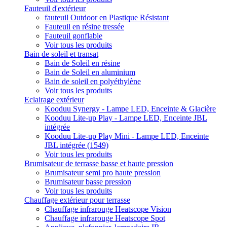
Fauteuil d'extérieur
fauteuil Outdoor en Plastique Résistant
Fauteuil en résine tressée
Fauteuil gonflable
Voir tous les produits
Bain de soleil et transat
Bain de Soleil en résine
Bain de Soleil en aluminium
Bain de soleil en polyéthylène
Voir tous les produits
Eclairage extérieur
Kooduu Synergy - Lampe LED, Enceinte & Glacière
Kooduu Lite-up Play - Lampe LED, Enceinte JBL
intégrée
Kooduu Lite-up Play Mini - Lampe LED, Enceinte
JBL intégrée (1549)
Voir tous les produits
Brumisateur de terrasse basse et haute pression
Brumisateur semi pro haute pression
Brumisateur basse pression
Voir tous les produits
Chauffage extérieur pour terrasse
Chauffage infrarouge Heatscope Vision
Chauffage infrarouge Heatscope Spot