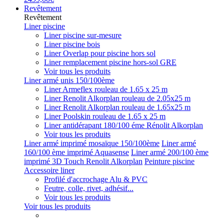
Revêtement
Revêtement
Liner piscine
Liner piscine sur-mesure
Liner piscine bois
Liner Overlap pour piscine hors sol
Liner remplacement piscine hors-sol GRE
Voir tous les produits
Liner armé unis 150/100ème
Liner Armeflex rouleau de 1.65 x 25 m
Liner Renolit Alkorplan rouleau de 2.05x25 m
Liner Renolit Alkorplan rouleau de 1.65x25 m
Liner Poolskin rouleau de 1.65 x 25 m
Liner antidérapant 180/100 éme Rénolit Alkorplan
Voir tous les produits
Liner armé imprimé mosaïque 150/100ème
Liner armé
160/100 ème imprimé Aquasense
Liner armé 200/100 ème
imprimé 3D Touch Renolit Alkorplan
Peinture piscine
Accessoire liner
Profilé d'accrochage Alu & PVC
Feutre, colle, rivet, adhésif...
Voir tous les produits
Voir tous les produits