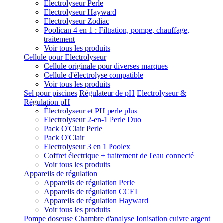
Electrolyseur Perle
Electrolyseur Hayward
Electrolyseur Zodiac
Poolican 4 en 1 : Filtration, pompe, chauffage,
traitement
Voir tous les produits
Cellule pour Electrolyseur
Cellule originale pour diverses marques
Cellule d'électrolyse compatible
Voir tous les produits
Sel pour piscines
Régulateur de pH
Electrolyseur &
Régulation pH
Électrolyseur et PH perle plus
Electrolyseur 2-en-1 Perle Duo
Pack O'Clair Perle
Pack O'Clair
Electrolyseur 3 en 1 Poolex
Coffret électrique + traitement de l'eau connecté
Voir tous les produits
Appareils de régulation
Appareils de régulation Perle
Appareils de régulation CCEI
Appareils de régulation Hayward
Voir tous les produits
Pompe doseuse
Chambre d'analyse
Ionisation cuivre argent