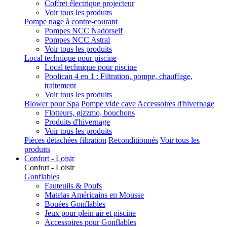
Coffret électrique projecteur
Voir tous les produits
Pompe nage à contre-courant
Pompes NCC Nadorself
Pompes NCC Astral
Voir tous les produits
Local technique pour piscine
Local technique pour piscine
Poolican 4 en 1 : Filtration, pompe, chauffage,
traitement
Voir tous les produits
Blower pour Spa
Pompe vide cave
Accessoires d'hivernage
Flotteurs, gizzmo, bouchons
Produits d'hivernage
Voir tous les produits
Pièces détachées filtration
Reconditionnés
Voir tous les
produits
Confort - Loisir
Confort - Loisir
Gonflables
Fauteuils & Poufs
Matelas Américains en Mousse
Bouées Gonflables
Jeux pour plein air et piscine
Accessoires pour Gonflables