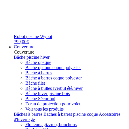
Robot piscine Wybot
799,00€
Couverture
Couverture
Bâche piscine hiver
Bâche opaque
Bâche opaque coque polyester
Bâche à barres
Bâche à barres coque polyester
Bâche filet
Bâche à bulles Iverbul été/hiver
Bâche hiver piscine bois
Bâche Sécuribul
Ecran de protection pour volet
Voir tous les produits
Bâches à barres
Baches à barres piscine coque
Accessoires
d'hivernage
Flotteurs, gizzmo, bouchons