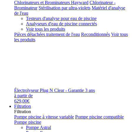
Chlorinateurs et Brominateurs Hayward
Chlorinateur -
Brominateur
Stérilisation par ultra-violets
Matériel d'analyse
de l'eau
Testeurs d'analyse pour eau de piscine
Analyseurs d'eau de piscine connectés
Voir tous les produits
Pièces détachées traitement de l'eau
Reconditionnés
Voir tous
les produits
Électrolyseur Plug N Clear - Garantie 3 ans
à partir de
629,00€
Filtration
Filtration
Pompe piscine à vitesse variable
Pompe piscine compatible
Pompe piscine
Pompe Astral