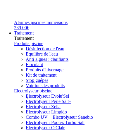
Alarmes piscines immersions
239,00€
Traitement
Traitement
Produits piscine
Désinfection de l'eau
Equilibre de l'eau
Anti-algues : clarifiants
Floculant
Produits d'hivernage
Kit de traitement
Stop guêpes
Voir tous les produits
Electrolyseur piscine
Electrolyseur Evolu'Sel
Électrolyseur Perle Salt+
Electrolyseur Zelia
Electrolyseur Limpido
Combo UV + Electrolyseur Sanebio
Electrolyseur Poolex Turbo Salt
Electrolyseur O'Clair