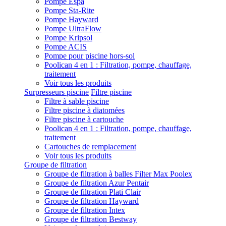
Pompe Espa
Pompe Sta-Rite
Pompe Hayward
Pompe UltraFlow
Pompe Kripsol
Pompe ACIS
Pompe pour piscine hors-sol
Poolican 4 en 1 : Filtration, pompe, chauffage,
traitement
Voir tous les produits
Surpresseurs piscine
Filtre piscine
Filtre à sable piscine
Filtre piscine à diatomées
Filtre piscine à cartouche
Poolican 4 en 1 : Filtration, pompe, chauffage,
traitement
Cartouches de remplacement
Voir tous les produits
Groupe de filtration
Groupe de filtration à balles Filter Max Poolex
Groupe de filtration Azur Pentair
Groupe de filtration Plati Clair
Groupe de filtration Hayward
Groupe de filtration Intex
Groupe de filtration Bestway