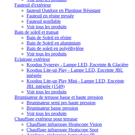
Fauteuil d'extérieur
fauteuil Outdoor en Plastique Résistant
Fauteuil en résine tressée
Fauteuil gonflable
Voir tous les produits
Bain de soleil et transat
Bain de Soleil en résine
Bain de Soleil en aluminium
Bain de soleil en polyéthylène
Voir tous les produits
Eclairage extérieur
Kooduu Synergy - Lampe LED, Enceinte & Glacière
Kooduu Lite-up Play - Lampe LED, Enceinte JBL
intégrée
Kooduu Lite-up Play Mini - Lampe LED, Enceinte
JBL intégrée (1549)
Voir tous les produits
Brumisateur de terrasse basse et haute pression
Brumisateur semi pro haute pression
Brumisateur basse pression
Voir tous les produits
Chauffage extérieur pour terrasse
Chauffage infrarouge Heatscope Vision
Chauffage infrarouge Heatscope Spot