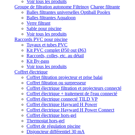
Voir tous les produits
Groupe de filtration autonome Filtrinov
Charge filtrante
Balles filtrantes universelles Optiball Poolex
Balles filtrantes Aqualoon
Verre filtrant
Sable pour piscine
Voir tous les produits
Raccords PVC pour piscine
Tuyaux et tubes PVC
Kit PVC complet Ø50 out Ø63
Raccords, colles, etc. au détail
Kit By-pass
Voir tous les produits
Coffret électrique
Coffret filtration projecteur et prise balai
Coffret filtration ou surpresseur
Coffret électrique filtration et projecteurs connecté
Coffret électrique + traitement de l'eau connecté
Coffret électrique connecté TILD VP
Coffret électrique Hayward H Power
Coffret électrique Hayward H Power Connect
Coffret électrique hors-gel
Thermostat hors-gel
Coffret de régulation piscine
Disjoncteur différentiel 30 mA