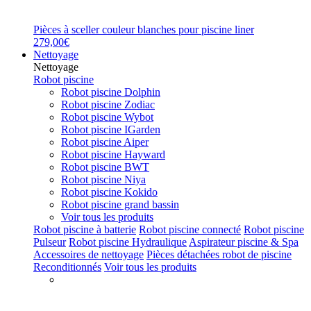
Pièces à sceller couleur blanches pour piscine liner
279,00€
Nettoyage
Nettoyage
Robot piscine
Robot piscine Dolphin
Robot piscine Zodiac
Robot piscine Wybot
Robot piscine IGarden
Robot piscine Aiper
Robot piscine Hayward
Robot piscine BWT
Robot piscine Niya
Robot piscine Kokido
Robot piscine grand bassin
Voir tous les produits
Robot piscine à batterie
Robot piscine connecté
Robot piscine
Pulseur
Robot piscine Hydraulique
Aspirateur piscine & Spa
Accessoires de nettoyage
Pièces détachées robot de piscine
Reconditionnés
Voir tous les produits