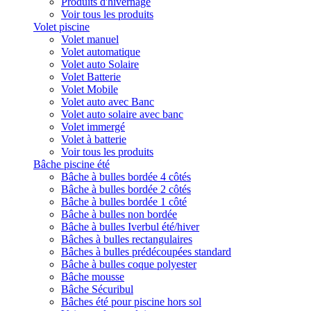
Produits d'hivernage
Voir tous les produits
Volet piscine
Volet manuel
Volet automatique
Volet auto Solaire
Volet Batterie
Volet Mobile
Volet auto avec Banc
Volet auto solaire avec banc
Volet immergé
Volet à batterie
Voir tous les produits
Bâche piscine été
Bâche à bulles bordée 4 côtés
Bâche à bulles bordée 2 côtés
Bâche à bulles bordée 1 côté
Bâche à bulles non bordée
Bâche à bulles Iverbul été/hiver
Bâches à bulles rectangulaires
Bâches à bulles prédécoupées standard
Bâche à bulles coque polyester
Bâche mousse
Bâche Sécuribul
Bâches été pour piscine hors sol