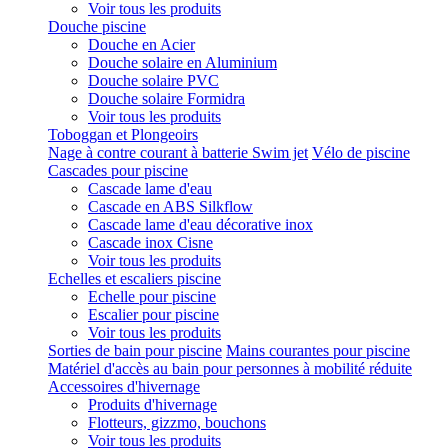
Voir tous les produits
Douche piscine
Douche en Acier
Douche solaire en Aluminium
Douche solaire PVC
Douche solaire Formidra
Voir tous les produits
Toboggan et Plongeoirs
Nage à contre courant à batterie Swim jet
Vélo de piscine
Cascades pour piscine
Cascade lame d'eau
Cascade en ABS Silkflow
Cascade lame d'eau décorative inox
Cascade inox Cisne
Voir tous les produits
Echelles et escaliers piscine
Echelle pour piscine
Escalier pour piscine
Voir tous les produits
Sorties de bain pour piscine
Mains courantes pour piscine
Matériel d'accès au bain pour personnes à mobilité réduite
Accessoires d'hivernage
Produits d'hivernage
Flotteurs, gizzmo, bouchons
Voir tous les produits