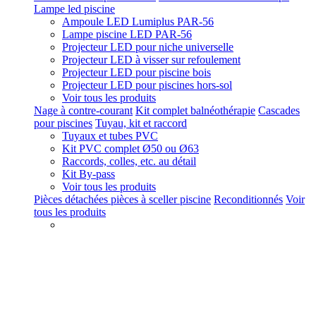
Lampe led piscine
Ampoule LED Lumiplus PAR-56
Lampe piscine LED PAR-56
Projecteur LED pour niche universelle
Projecteur LED à visser sur refoulement
Projecteur LED pour piscine bois
Projecteur LED pour piscines hors-sol
Voir tous les produits
Nage à contre-courant
Kit complet balnéothérapie
Cascades
pour piscines
Tuyau, kit et raccord
Tuyaux et tubes PVC
Kit PVC complet Ø50 ou Ø63
Raccords, colles, etc. au détail
Kit By-pass
Voir tous les produits
Pièces détachées pièces à sceller piscine
Reconditionnés
Voir
tous les produits