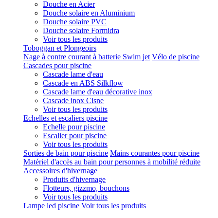
Douche en Acier
Douche solaire en Aluminium
Douche solaire PVC
Douche solaire Formidra
Voir tous les produits
Toboggan et Plongeoirs
Nage à contre courant à batterie Swim jet
Vélo de piscine
Cascades pour piscine
Cascade lame d'eau
Cascade en ABS Silkflow
Cascade lame d'eau décorative inox
Cascade inox Cisne
Voir tous les produits
Echelles et escaliers piscine
Echelle pour piscine
Escalier pour piscine
Voir tous les produits
Sorties de bain pour piscine
Mains courantes pour piscine
Matériel d'accès au bain pour personnes à mobilité réduite
Accessoires d'hivernage
Produits d'hivernage
Flotteurs, gizzmo, bouchons
Voir tous les produits
Lampe led piscine
Voir tous les produits