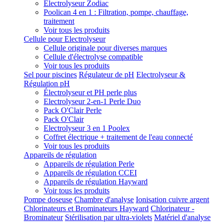
Electrolyseur Zodiac
Poolican 4 en 1 : Filtration, pompe, chauffage,
traitement
Voir tous les produits
Cellule pour Electrolyseur
Cellule originale pour diverses marques
Cellule d'électrolyse compatible
Voir tous les produits
Sel pour piscines
Régulateur de pH
Electrolyseur &
Régulation pH
Électrolyseur et PH perle plus
Electrolyseur 2-en-1 Perle Duo
Pack O'Clair Perle
Pack O'Clair
Electrolyseur 3 en 1 Poolex
Coffret électrique + traitement de l'eau connecté
Voir tous les produits
Appareils de régulation
Appareils de régulation Perle
Appareils de régulation CCEI
Appareils de régulation Hayward
Voir tous les produits
Pompe doseuse
Chambre d'analyse
Ionisation cuivre argent
Chlorinateurs et Brominateurs Hayward
Chlorinateur -
Brominateur
Stérilisation par ultra-violets
Matériel d'analyse