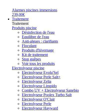
Alarmes piscines immersions
239,00€
Traitement
Traitement
Produits piscine
Désinfection de l'eau
Equilibre de l'eau
Anti-algues : clarifiants
Floculant
Produits d'hivernage
Kit de traitement
Stop guêpes
Voir tous les produits
Electrolyseur piscine
Electrolyseur Evolu'Sel
Électrolyseur Perle Salt+
Electrolyseur Zelia
Electrolyseur Limpido
Combo UV + Electrolyseur Sanebio
Electrolyseur Poolex Turbo Salt
Electrolyseur O'Clair
Electrolyseur Perle
Electrolyseur Hayward