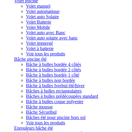
Volet piscine
Volet manuel
Volet automatique
Volet auto Solaire
Volet Batterie
Volet Mobile
Volet auto avec Banc
Volet auto solaire avec banc
Volet immergé
Volet à batterie
Voir tous les produits
Bâche piscine été
Bâche à bulles bordée 4 côtés
Bâche à bulles bordée 2 côtés
Bâche à bulles bordée 1 côté
Bâche à bulles non bordée
Bâche à bulles Iverbul été/hiver
Bâches à bulles rectangulaires
Bâches à bulles prédécoupées standard
Bâche à bulles coque polyester
Bâche mousse
Bâche Sécuribul
Bâches été pour piscine hors sol
Voir tous les produits
Enrouleurs bâche été