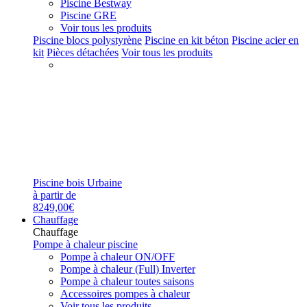
Piscine Bestway
Piscine GRE
Voir tous les produits
Piscine blocs polystyrène
Piscine en kit béton
Piscine acier en
kit
Pièces détachées
Voir tous les produits
Piscine bois Urbaine
à partir de
8249,00€
Chauffage
Chauffage
Pompe à chaleur piscine
Pompe à chaleur ON/OFF
Pompe à chaleur (Full) Inverter
Pompe à chaleur toutes saisons
Accessoires pompes à chaleur
Voir tous les produits