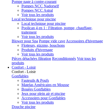
Pompe nage à contre-courant
Pompes NCC Nadorself
Pompes NCC Astral
Voir tous les produits
Local technique pour piscine
Local technique pour piscine
Poolican 4 en 1 : Filtration, pompe, chauffage,
traitement
Voir tous les produits
Blower pour Spa
Pompe vide cave
Accessoires d'hivernage
Flotteurs, gizzmo, bouchons
Produits d'hivernage
Voir tous les produits
Pièces détachées filtration
Reconditionnés
Voir tous les
produits
Confort - Loisir
Confort - Loisir
Gonflables
Fauteuils & Poufs
Matelas Américains en Mousse
Bouées Gonflables
Jeux pour plein air et piscine
Accessoires pour Gonflables
Voir tous les produits
Douche piscine