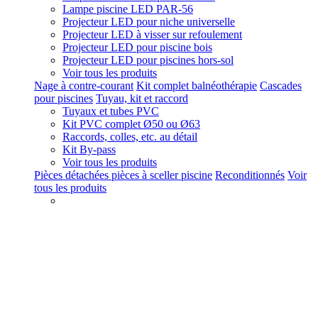
Lampe piscine LED PAR-56
Projecteur LED pour niche universelle
Projecteur LED à visser sur refoulement
Projecteur LED pour piscine bois
Projecteur LED pour piscines hors-sol
Voir tous les produits
Nage à contre-courant
Kit complet balnéothérapie
Cascades
pour piscines
Tuyau, kit et raccord
Tuyaux et tubes PVC
Kit PVC complet Ø50 ou Ø63
Raccords, colles, etc. au détail
Kit By-pass
Voir tous les produits
Pièces détachées pièces à sceller piscine
Reconditionnés
Voir
tous les produits