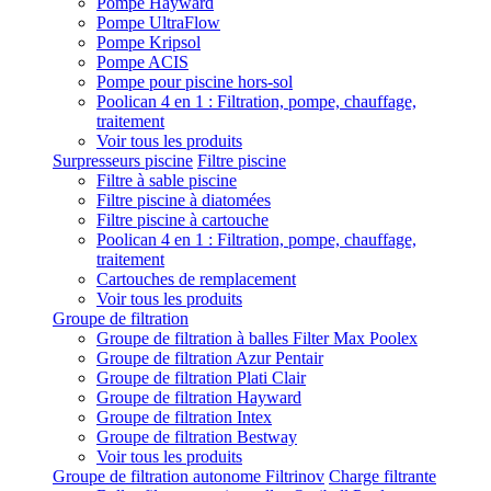
Pompe Hayward
Pompe UltraFlow
Pompe Kripsol
Pompe ACIS
Pompe pour piscine hors-sol
Poolican 4 en 1 : Filtration, pompe, chauffage,
traitement
Voir tous les produits
Surpresseurs piscine
Filtre piscine
Filtre à sable piscine
Filtre piscine à diatomées
Filtre piscine à cartouche
Poolican 4 en 1 : Filtration, pompe, chauffage,
traitement
Cartouches de remplacement
Voir tous les produits
Groupe de filtration
Groupe de filtration à balles Filter Max Poolex
Groupe de filtration Azur Pentair
Groupe de filtration Plati Clair
Groupe de filtration Hayward
Groupe de filtration Intex
Groupe de filtration Bestway
Voir tous les produits
Groupe de filtration autonome Filtrinov
Charge filtrante