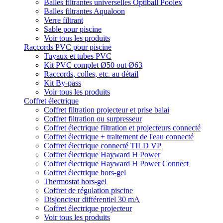
Balles filtrantes universelles Optiball Poolex
Balles filtrantes Aqualoon
Verre filtrant
Sable pour piscine
Voir tous les produits
Raccords PVC pour piscine
Tuyaux et tubes PVC
Kit PVC complet Ø50 out Ø63
Raccords, colles, etc. au détail
Kit By-pass
Voir tous les produits
Coffret électrique
Coffret filtration projecteur et prise balai
Coffret filtration ou surpresseur
Coffret électrique filtration et projecteurs connecté
Coffret électrique + traitement de l'eau connecté
Coffret électrique connecté TILD VP
Coffret électrique Hayward H Power
Coffret électrique Hayward H Power Connect
Coffret électrique hors-gel
Thermostat hors-gel
Coffret de régulation piscine
Disjoncteur différentiel 30 mA
Coffret électrique projecteur
Voir tous les produits