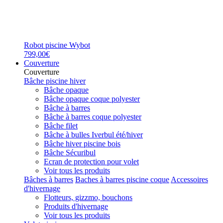
Robot piscine Wybot
799,00€
Couverture
Couverture
Bâche piscine hiver
Bâche opaque
Bâche opaque coque polyester
Bâche à barres
Bâche à barres coque polyester
Bâche filet
Bâche à bulles Iverbul été/hiver
Bâche hiver piscine bois
Bâche Sécuribul
Ecran de protection pour volet
Voir tous les produits
Bâches à barres
Baches à barres piscine coque
Accessoires
d'hivernage
Flotteurs, gizzmo, bouchons
Produits d'hivernage
Voir tous les produits