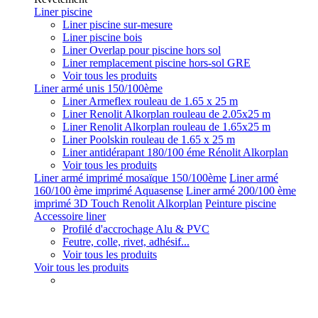
Liner piscine
Liner piscine sur-mesure
Liner piscine bois
Liner Overlap pour piscine hors sol
Liner remplacement piscine hors-sol GRE
Voir tous les produits
Liner armé unis 150/100ème
Liner Armeflex rouleau de 1.65 x 25 m
Liner Renolit Alkorplan rouleau de 2.05x25 m
Liner Renolit Alkorplan rouleau de 1.65x25 m
Liner Poolskin rouleau de 1.65 x 25 m
Liner antidérapant 180/100 éme Rénolit Alkorplan
Voir tous les produits
Liner armé imprimé mosaïque 150/100ème
Liner armé
160/100 ème imprimé Aquasense
Liner armé 200/100 ème
imprimé 3D Touch Renolit Alkorplan
Peinture piscine
Accessoire liner
Profilé d'accrochage Alu & PVC
Feutre, colle, rivet, adhésif...
Voir tous les produits
Voir tous les produits