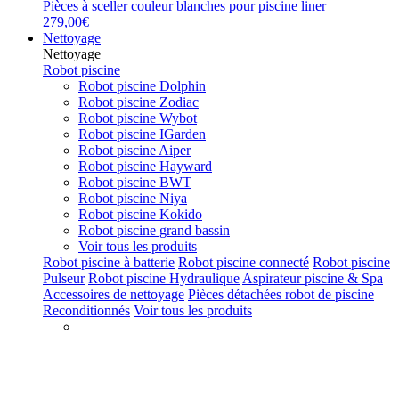
Pièces à sceller couleur blanches pour piscine liner
279,00€
Nettoyage
Nettoyage
Robot piscine
Robot piscine Dolphin
Robot piscine Zodiac
Robot piscine Wybot
Robot piscine IGarden
Robot piscine Aiper
Robot piscine Hayward
Robot piscine BWT
Robot piscine Niya
Robot piscine Kokido
Robot piscine grand bassin
Voir tous les produits
Robot piscine à batterie
Robot piscine connecté
Robot piscine
Pulseur
Robot piscine Hydraulique
Aspirateur piscine & Spa
Accessoires de nettoyage
Pièces détachées robot de piscine
Reconditionnés
Voir tous les produits