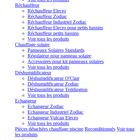
Réchauffeur
Réchauffeur Elecro
Réchauffeur Zodiac
Réchauffeur Industriel Zodiac
Réchauffeur Elecro pour petits bassins
Réchauffeur petits bassins
Voir tous les produits
Chauffage solaire
Panneaux Solaires Standards
Régulateur pour panneau solaire
Accessoires pour kit panneaux solaires
Voir tous les produits
Déshumidificateur
Déshumidificateur O'Clair
Déshumidificateur Zodiac
Déshumidificateur Teddington
Voir tous les produits
Echangeur
Echangeur Zodiac
Echangeur Industriel Zodiac
Echangeur Vulcan Elecro
Voir tous les produits
Pièces détachées chauffage piscine
Reconditionnés
Voir tous
les produits