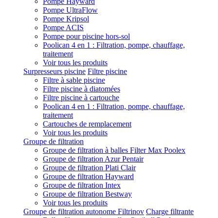
Pompe Hayward
Pompe UltraFlow
Pompe Kripsol
Pompe ACIS
Pompe pour piscine hors-sol
Poolican 4 en 1 : Filtration, pompe, chauffage,
traitement
Voir tous les produits
Surpresseurs piscine
Filtre piscine
Filtre à sable piscine
Filtre piscine à diatomées
Filtre piscine à cartouche
Poolican 4 en 1 : Filtration, pompe, chauffage,
traitement
Cartouches de remplacement
Voir tous les produits
Groupe de filtration
Groupe de filtration à balles Filter Max Poolex
Groupe de filtration Azur Pentair
Groupe de filtration Plati Clair
Groupe de filtration Hayward
Groupe de filtration Intex
Groupe de filtration Bestway
Voir tous les produits
Groupe de filtration autonome Filtrinov
Charge filtrante