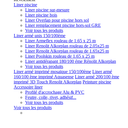
Liner piscine
Liner piscine sur-mesure
Liner piscine bois
Liner Overlap pour piscine hors sol
Liner remplacement piscine hors-sol GRE
Voir tous les produits
Liner armé unis 150/100ème
Liner Armeflex rouleau de 1.65 x 25 m
Liner Renolit Alkorplan rouleau de 2.05x25 m
Liner Renolit Alkorplan rouleau de 1.65x25 m
Liner Poolskin rouleau de 1.65 x 25 m
Liner antidérapant 180/100 éme Rénolit Alkorplan
Voir tous les produits
Liner armé imprimé mosaïque 150/100ème
Liner armé
160/100 ème imprimé Aquasense
Liner armé 200/100 ème
imprimé 3D Touch Renolit Alkorplan
Peinture piscine
Accessoire liner
Profilé d'accrochage Alu & PVC
Feutre, colle, rivet, adhésif...
Voir tous les produits
Voir tous les produits