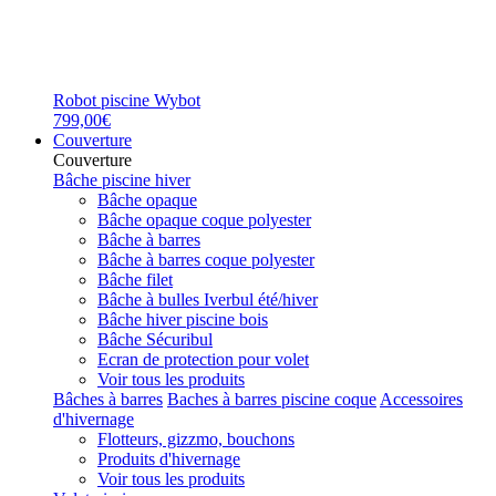
Robot piscine Wybot
799,00€
Couverture
Couverture
Bâche piscine hiver
Bâche opaque
Bâche opaque coque polyester
Bâche à barres
Bâche à barres coque polyester
Bâche filet
Bâche à bulles Iverbul été/hiver
Bâche hiver piscine bois
Bâche Sécuribul
Ecran de protection pour volet
Voir tous les produits
Bâches à barres
Baches à barres piscine coque
Accessoires
d'hivernage
Flotteurs, gizzmo, bouchons
Produits d'hivernage
Voir tous les produits