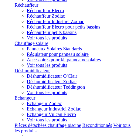
Réchauffeur
Réchauffeur Elecro
Réchauffeur Zodiac
Réchauffeur Industriel Zodiac
Réchauffeur Elecro pour petits bassins
Réchauffeur petits bassins
Voir tous les produits
Chauffage solaire
Panneaux Solaires Standards
Régulateur pour panneau solaire
Accessoires pour kit panneaux solaires
Voir tous les produits
Déshumidificateur
Déshumidificateur O'Clair
Déshumidificateur Zodiac
Déshumidificateur Teddington
Voir tous les produits
Echangeur
Echangeur Zodiac
Echangeur Industriel Zodiac
Echangeur Vulcan Elecro
Voir tous les produits
Pièces détachées chauffage piscine
Reconditionnés
Voir tous
les produits