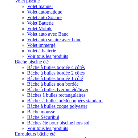
Volet piscine
Volet manuel
Volet automatique
Volet auto Solaire
Volet Batterie
Volet Mobile
Volet auto avec Banc
Volet auto solaire avec banc
Volet immergé
Volet à batterie
Voir tous les produits
Bâche piscine été
Bâche à bulles bordée 4 côtés
Bâche à bulles bordée 2 côtés
Bâche à bulles bordée 1 côté
Bâche à bulles non bordée
Bâche à bulles Iverbul été/hiver
Bâches à bulles rectangulaires
Bâches à bulles prédécoupées standard
Bâche à bulles coque polyester
Bâche mousse
Bâche Sécuribul
Bâches été pour piscine hors sol
Voir tous les produits
Enrouleurs bâche été