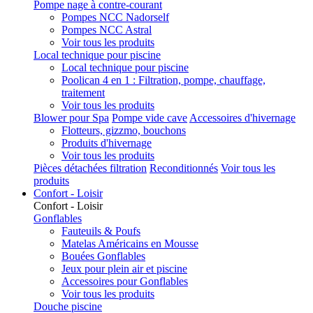
Pompe nage à contre-courant
Pompes NCC Nadorself
Pompes NCC Astral
Voir tous les produits
Local technique pour piscine
Local technique pour piscine
Poolican 4 en 1 : Filtration, pompe, chauffage,
traitement
Voir tous les produits
Blower pour Spa
Pompe vide cave
Accessoires d'hivernage
Flotteurs, gizzmo, bouchons
Produits d'hivernage
Voir tous les produits
Pièces détachées filtration
Reconditionnés
Voir tous les
produits
Confort - Loisir
Confort - Loisir
Gonflables
Fauteuils & Poufs
Matelas Américains en Mousse
Bouées Gonflables
Jeux pour plein air et piscine
Accessoires pour Gonflables
Voir tous les produits
Douche piscine