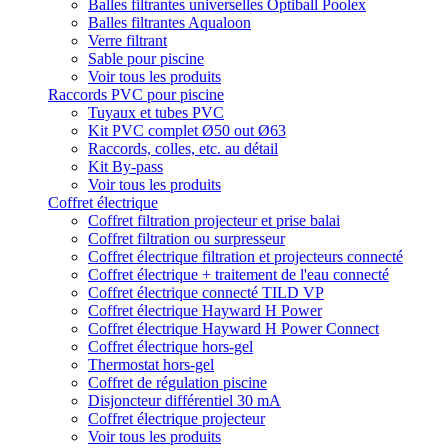
Balles filtrantes universelles Optiball Poolex
Balles filtrantes Aqualoon
Verre filtrant
Sable pour piscine
Voir tous les produits
Raccords PVC pour piscine
Tuyaux et tubes PVC
Kit PVC complet Ø50 out Ø63
Raccords, colles, etc. au détail
Kit By-pass
Voir tous les produits
Coffret électrique
Coffret filtration projecteur et prise balai
Coffret filtration ou surpresseur
Coffret électrique filtration et projecteurs connecté
Coffret électrique + traitement de l'eau connecté
Coffret électrique connecté TILD VP
Coffret électrique Hayward H Power
Coffret électrique Hayward H Power Connect
Coffret électrique hors-gel
Thermostat hors-gel
Coffret de régulation piscine
Disjoncteur différentiel 30 mA
Coffret électrique projecteur
Voir tous les produits