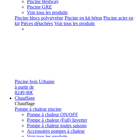
Piscine Bestway
Piscine GRE
Voir tous les produits
Piscine blocs polystyrène
Piscine en kit béton
Piscine acier en
kit
Pièces détachées
Voir tous les produits
Piscine bois Urbaine
à partir de
8249,00€
Chauffage
Chauffage
Pompe à chaleur piscine
Pompe à chaleur ON/OFF
Pompe à chaleur (Full) Inverter
Pompe à chaleur toutes saisons
Accessoires pompes à chaleur
Voir tous les produits