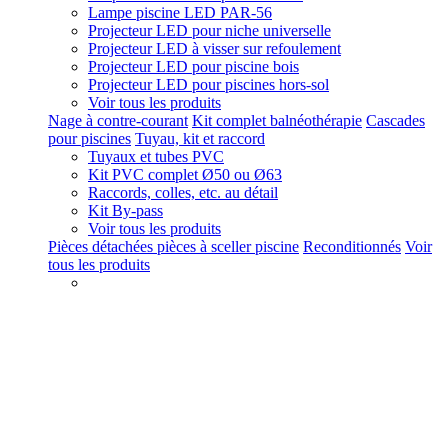
Lampe piscine LED PAR-56
Projecteur LED pour niche universelle
Projecteur LED à visser sur refoulement
Projecteur LED pour piscine bois
Projecteur LED pour piscines hors-sol
Voir tous les produits
Nage à contre-courant
Kit complet balnéothérapie
Cascades
pour piscines
Tuyau, kit et raccord
Tuyaux et tubes PVC
Kit PVC complet Ø50 ou Ø63
Raccords, colles, etc. au détail
Kit By-pass
Voir tous les produits
Pièces détachées pièces à sceller piscine
Reconditionnés
Voir
tous les produits