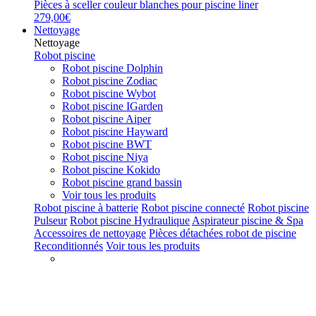
Pièces à sceller couleur blanches pour piscine liner
279,00€
Nettoyage
Nettoyage
Robot piscine
Robot piscine Dolphin
Robot piscine Zodiac
Robot piscine Wybot
Robot piscine IGarden
Robot piscine Aiper
Robot piscine Hayward
Robot piscine BWT
Robot piscine Niya
Robot piscine Kokido
Robot piscine grand bassin
Voir tous les produits
Robot piscine à batterie
Robot piscine connecté
Robot piscine
Pulseur
Robot piscine Hydraulique
Aspirateur piscine & Spa
Accessoires de nettoyage
Pièces détachées robot de piscine
Reconditionnés
Voir tous les produits