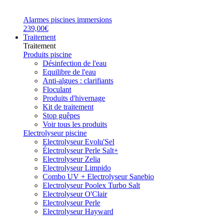
Alarmes piscines immersions
239,00€
Traitement
Traitement
Produits piscine
Désinfection de l'eau
Equilibre de l'eau
Anti-algues : clarifiants
Floculant
Produits d'hivernage
Kit de traitement
Stop guêpes
Voir tous les produits
Electrolyseur piscine
Electrolyseur Evolu'Sel
Électrolyseur Perle Salt+
Electrolyseur Zelia
Electrolyseur Limpido
Combo UV + Electrolyseur Sanebio
Electrolyseur Poolex Turbo Salt
Electrolyseur O'Clair
Electrolyseur Perle
Electrolyseur Hayward