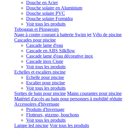
Douche en Acier
Douche solaire en Aluminium
Douche solaire PVC
Douche solaire Formidra
Voir tous les produits
Toboggan et Plongeoirs
Nage à contre courant à batterie Swim jet
Vélo de piscine
Cascades pour piscine
Cascade lame d'eau
Cascade en ABS Silkflow
Cascade lame d'eau décorative inox
Cascade inox Cisne
Voir tous les produits
Echelles et escaliers piscine
Echelle pour piscine
Escalier pour piscine
Voir tous les produits
Sorties de bain pour piscine
Mains courantes pour piscine
Matériel d'accès au bain pour personnes à mobilité réduite
Accessoires d'hivernage
Produits d'hivernage
Flotteurs, gizzmo, bouchons
Voir tous les produits
Lampe led piscine
Voir tous les produits