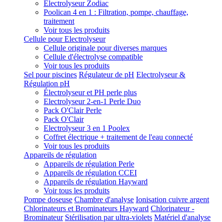
Electrolyseur Zodiac
Poolican 4 en 1 : Filtration, pompe, chauffage,
traitement
Voir tous les produits
Cellule pour Electrolyseur
Cellule originale pour diverses marques
Cellule d'électrolyse compatible
Voir tous les produits
Sel pour piscines
Régulateur de pH
Electrolyseur &
Régulation pH
Électrolyseur et PH perle plus
Electrolyseur 2-en-1 Perle Duo
Pack O'Clair Perle
Pack O'Clair
Electrolyseur 3 en 1 Poolex
Coffret électrique + traitement de l'eau connecté
Voir tous les produits
Appareils de régulation
Appareils de régulation Perle
Appareils de régulation CCEI
Appareils de régulation Hayward
Voir tous les produits
Pompe doseuse
Chambre d'analyse
Ionisation cuivre argent
Chlorinateurs et Brominateurs Hayward
Chlorinateur -
Brominateur
Stérilisation par ultra-violets
Matériel d'analyse