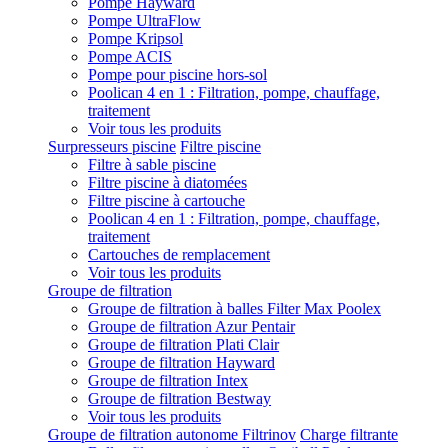
Pompe Hayward
Pompe UltraFlow
Pompe Kripsol
Pompe ACIS
Pompe pour piscine hors-sol
Poolican 4 en 1 : Filtration, pompe, chauffage,
traitement
Voir tous les produits
Surpresseurs piscine
Filtre piscine
Filtre à sable piscine
Filtre piscine à diatomées
Filtre piscine à cartouche
Poolican 4 en 1 : Filtration, pompe, chauffage,
traitement
Cartouches de remplacement
Voir tous les produits
Groupe de filtration
Groupe de filtration à balles Filter Max Poolex
Groupe de filtration Azur Pentair
Groupe de filtration Plati Clair
Groupe de filtration Hayward
Groupe de filtration Intex
Groupe de filtration Bestway
Voir tous les produits
Groupe de filtration autonome Filtrinov
Charge filtrante