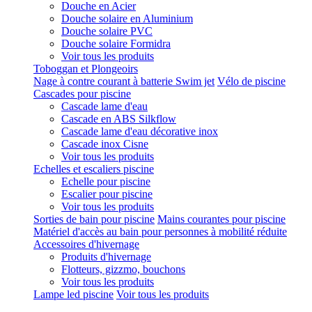
Douche en Acier
Douche solaire en Aluminium
Douche solaire PVC
Douche solaire Formidra
Voir tous les produits
Toboggan et Plongeoirs
Nage à contre courant à batterie Swim jet
Vélo de piscine
Cascades pour piscine
Cascade lame d'eau
Cascade en ABS Silkflow
Cascade lame d'eau décorative inox
Cascade inox Cisne
Voir tous les produits
Echelles et escaliers piscine
Echelle pour piscine
Escalier pour piscine
Voir tous les produits
Sorties de bain pour piscine
Mains courantes pour piscine
Matériel d'accès au bain pour personnes à mobilité réduite
Accessoires d'hivernage
Produits d'hivernage
Flotteurs, gizzmo, bouchons
Voir tous les produits
Lampe led piscine
Voir tous les produits