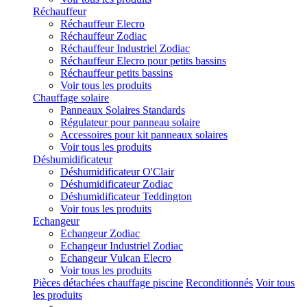
Réchauffeur
Réchauffeur Elecro
Réchauffeur Zodiac
Réchauffeur Industriel Zodiac
Réchauffeur Elecro pour petits bassins
Réchauffeur petits bassins
Voir tous les produits
Chauffage solaire
Panneaux Solaires Standards
Régulateur pour panneau solaire
Accessoires pour kit panneaux solaires
Voir tous les produits
Déshumidificateur
Déshumidificateur O'Clair
Déshumidificateur Zodiac
Déshumidificateur Teddington
Voir tous les produits
Echangeur
Echangeur Zodiac
Echangeur Industriel Zodiac
Echangeur Vulcan Elecro
Voir tous les produits
Pièces détachées chauffage piscine
Reconditionnés
Voir tous
les produits