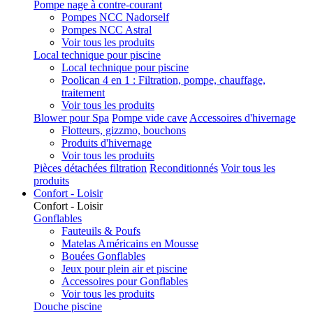
Pompe nage à contre-courant
Pompes NCC Nadorself
Pompes NCC Astral
Voir tous les produits
Local technique pour piscine
Local technique pour piscine
Poolican 4 en 1 : Filtration, pompe, chauffage,
traitement
Voir tous les produits
Blower pour Spa
Pompe vide cave
Accessoires d'hivernage
Flotteurs, gizzmo, bouchons
Produits d'hivernage
Voir tous les produits
Pièces détachées filtration
Reconditionnés
Voir tous les
produits
Confort - Loisir
Confort - Loisir
Gonflables
Fauteuils & Poufs
Matelas Américains en Mousse
Bouées Gonflables
Jeux pour plein air et piscine
Accessoires pour Gonflables
Voir tous les produits
Douche piscine