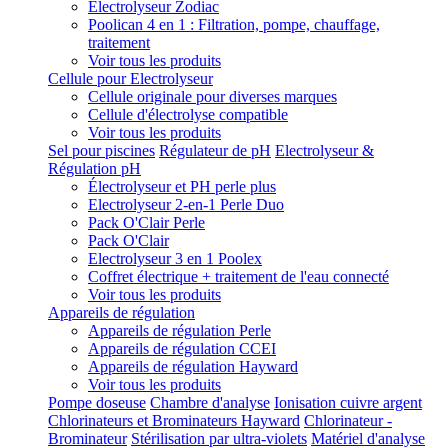
Electrolyseur Zodiac
Poolican 4 en 1 : Filtration, pompe, chauffage,
traitement
Voir tous les produits
Cellule pour Electrolyseur
Cellule originale pour diverses marques
Cellule d'électrolyse compatible
Voir tous les produits
Sel pour piscines
Régulateur de pH
Electrolyseur &
Régulation pH
Électrolyseur et PH perle plus
Electrolyseur 2-en-1 Perle Duo
Pack O'Clair Perle
Pack O'Clair
Electrolyseur 3 en 1 Poolex
Coffret électrique + traitement de l'eau connecté
Voir tous les produits
Appareils de régulation
Appareils de régulation Perle
Appareils de régulation CCEI
Appareils de régulation Hayward
Voir tous les produits
Pompe doseuse
Chambre d'analyse
Ionisation cuivre argent
Chlorinateurs et Brominateurs Hayward
Chlorinateur -
Brominateur
Stérilisation par ultra-violets
Matériel d'analyse