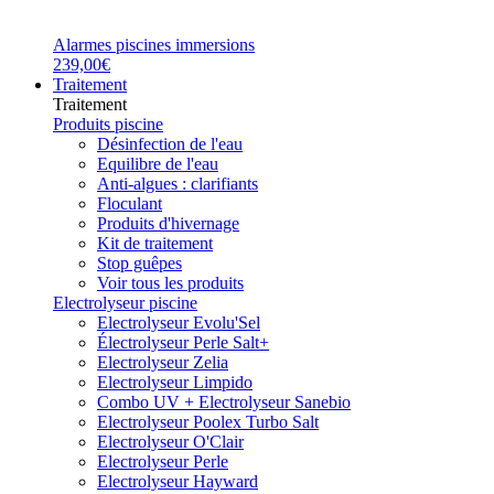
Alarmes piscines immersions
239,00€
Traitement
Traitement
Produits piscine
Désinfection de l'eau
Equilibre de l'eau
Anti-algues : clarifiants
Floculant
Produits d'hivernage
Kit de traitement
Stop guêpes
Voir tous les produits
Electrolyseur piscine
Electrolyseur Evolu'Sel
Électrolyseur Perle Salt+
Electrolyseur Zelia
Electrolyseur Limpido
Combo UV + Electrolyseur Sanebio
Electrolyseur Poolex Turbo Salt
Electrolyseur O'Clair
Electrolyseur Perle
Electrolyseur Hayward