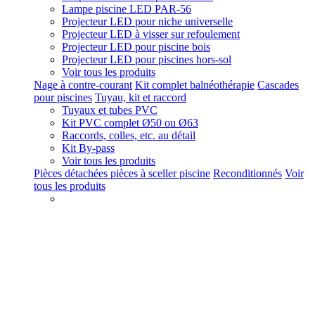
Lampe piscine LED PAR-56
Projecteur LED pour niche universelle
Projecteur LED à visser sur refoulement
Projecteur LED pour piscine bois
Projecteur LED pour piscines hors-sol
Voir tous les produits
Nage à contre-courant
Kit complet balnéothérapie
Cascades
pour piscines
Tuyau, kit et raccord
Tuyaux et tubes PVC
Kit PVC complet Ø50 ou Ø63
Raccords, colles, etc. au détail
Kit By-pass
Voir tous les produits
Pièces détachées pièces à sceller piscine
Reconditionnés
Voir
tous les produits