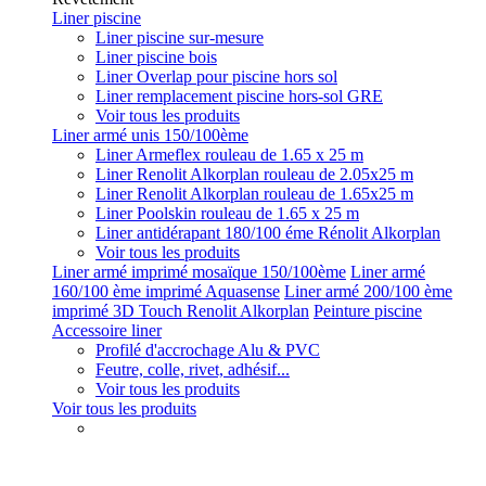
Liner piscine
Liner piscine sur-mesure
Liner piscine bois
Liner Overlap pour piscine hors sol
Liner remplacement piscine hors-sol GRE
Voir tous les produits
Liner armé unis 150/100ème
Liner Armeflex rouleau de 1.65 x 25 m
Liner Renolit Alkorplan rouleau de 2.05x25 m
Liner Renolit Alkorplan rouleau de 1.65x25 m
Liner Poolskin rouleau de 1.65 x 25 m
Liner antidérapant 180/100 éme Rénolit Alkorplan
Voir tous les produits
Liner armé imprimé mosaïque 150/100ème
Liner armé
160/100 ème imprimé Aquasense
Liner armé 200/100 ème
imprimé 3D Touch Renolit Alkorplan
Peinture piscine
Accessoire liner
Profilé d'accrochage Alu & PVC
Feutre, colle, rivet, adhésif...
Voir tous les produits
Voir tous les produits