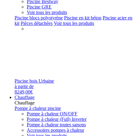
Piscine Bestway
Piscine GRE
Voir tous les produits
Piscine blocs polystyrène
Piscine en kit béton
Piscine acier en
kit
Pièces détachées
Voir tous les produits
Piscine bois Urbaine
à partir de
8249,00€
Chauffage
Chauffage
Pompe à chaleur piscine
Pompe à chaleur ON/OFF
Pompe à chaleur (Full) Inverter
Pompe à chaleur toutes saisons
Accessoires pompes à chaleur
Voir tous les produits