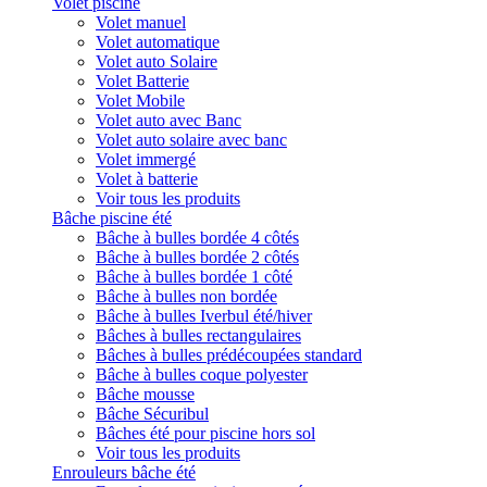
Volet piscine
Volet manuel
Volet automatique
Volet auto Solaire
Volet Batterie
Volet Mobile
Volet auto avec Banc
Volet auto solaire avec banc
Volet immergé
Volet à batterie
Voir tous les produits
Bâche piscine été
Bâche à bulles bordée 4 côtés
Bâche à bulles bordée 2 côtés
Bâche à bulles bordée 1 côté
Bâche à bulles non bordée
Bâche à bulles Iverbul été/hiver
Bâches à bulles rectangulaires
Bâches à bulles prédécoupées standard
Bâche à bulles coque polyester
Bâche mousse
Bâche Sécuribul
Bâches été pour piscine hors sol
Voir tous les produits
Enrouleurs bâche été