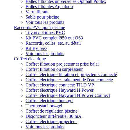
Balles filtrantes universelles Optiball Poolex
Balles filtrantes Aqualoon
Verre filtrant
Sable pour piscine
Voir tous les produits
Raccords PVC pour piscine
Tuyaux et tubes PVC
Kit PVC complet Ø50 out Ø63
Raccords, colles, etc. au détail
Kit By-pass
Voir tous les produits
Coffret électrique
Coffret filtration projecteur et prise balai
Coffret filtration ou surpresseur
Coffret électrique filtration et projecteurs connecté
Coffret électrique + traitement de l'eau connecté
Coffret électrique connecté TILD VP
Coffret électrique Hayward H Power
Coffret électrique Hayward H Power Connect
Coffret électrique hors-gel
Thermostat hors-gel
Coffret de régulation piscine
Disjoncteur différentiel 30 mA
Coffret électrique projecteur
Voir tous les produits