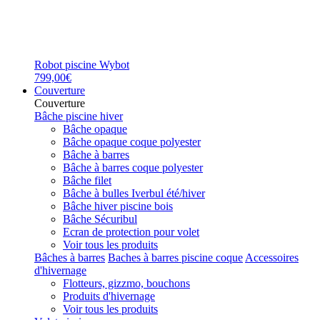
Robot piscine Wybot
799,00€
Couverture
Couverture
Bâche piscine hiver
Bâche opaque
Bâche opaque coque polyester
Bâche à barres
Bâche à barres coque polyester
Bâche filet
Bâche à bulles Iverbul été/hiver
Bâche hiver piscine bois
Bâche Sécuribul
Ecran de protection pour volet
Voir tous les produits
Bâches à barres
Baches à barres piscine coque
Accessoires
d'hivernage
Flotteurs, gizzmo, bouchons
Produits d'hivernage
Voir tous les produits