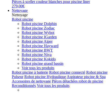
Pièces à sceller couleur blanches pour piscine liner
279,00€
Nettoyage
Nettoyage
Robot piscine
Robot piscine Dolphin
Robot piscine Zodiac
Robot piscine Wybot
Robot piscine IGarden
Robot piscine Aiper
Robot piscine Hayward
Robot piscine BWT
Robot piscine Niya
Robot piscine Kokido
Robot piscine grand bassin
Voir tous les produits
Robot piscine à batterie
Robot piscine connecté
Robot piscine
Pulseur
Robot piscine Hydraulique
Aspirateur piscine & Spa
Accessoires de nettoyage
Pièces détachées robot de piscine
Reconditionnés
Voir tous les produits