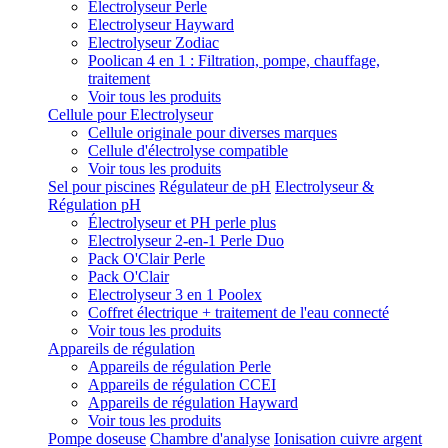
Electrolyseur Perle
Electrolyseur Hayward
Electrolyseur Zodiac
Poolican 4 en 1 : Filtration, pompe, chauffage,
traitement
Voir tous les produits
Cellule pour Electrolyseur
Cellule originale pour diverses marques
Cellule d'électrolyse compatible
Voir tous les produits
Sel pour piscines
Régulateur de pH
Electrolyseur &
Régulation pH
Électrolyseur et PH perle plus
Electrolyseur 2-en-1 Perle Duo
Pack O'Clair Perle
Pack O'Clair
Electrolyseur 3 en 1 Poolex
Coffret électrique + traitement de l'eau connecté
Voir tous les produits
Appareils de régulation
Appareils de régulation Perle
Appareils de régulation CCEI
Appareils de régulation Hayward
Voir tous les produits
Pompe doseuse
Chambre d'analyse
Ionisation cuivre argent