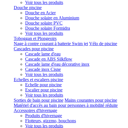
Voir tous les produits
Douche piscine
Douche en Acier
Douche solaire en Aluminium
Douche solaire PVC
Douche solaire Formidra
Voir tous les produits
Toboggan et Plongeoirs
Nage à contre courant à batterie Swim jet
Vélo de piscine
Cascades pour piscine
Cascade lame d'eau
Cascade en ABS Silkflow
Cascade lame d'eau décorative inox
Cascade inox Cisne
Voir tous les produits
Echelles et escaliers piscine
Echelle pour piscine
Escalier pour piscine
Voir tous les produits
Sorties de bain pour piscine
Mains courantes pour piscine
Matériel d'accès au bain pour personnes à mobilité réduite
Accessoires d'hivernage
Produits d'hivernage
Flotteurs, gizzmo, bouchons
Voir tous les produits