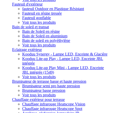
Fauteuil d'extérieur
fauteuil Outdoor en Plastique Résistant
Fauteuil en résine tressée
Fauteuil gonflable
Voir tous les produits
Bain de soleil et transat
Bain de Soleil en résine
Bain de Soleil en aluminium
Bain de soleil en polyéthylène
Voir tous les produits
Eclairage extérieur
Kooduu Synergy - Lampe LED, Enceinte & Glacière
Kooduu Lite-up Play - Lampe LED, Enceinte JBL
intégrée
Kooduu Lite-up Play Mini - Lampe LED, Enceinte
JBL intégrée (1549)
Voir tous les produits
Brumisateur de terrasse basse et haute pression
Brumisateur semi pro haute pression
Brumisateur basse pression
Voir tous les produits
Chauffage extérieur pour terrasse
Chauffage infrarouge Heatscope Vision
Chauffage infrarouge Heatscope Spot