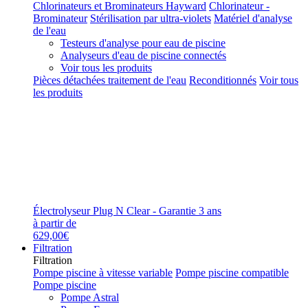
Chlorinateurs et Brominateurs Hayward
Chlorinateur -
Brominateur
Stérilisation par ultra-violets
Matériel d'analyse
de l'eau
Testeurs d'analyse pour eau de piscine
Analyseurs d'eau de piscine connectés
Voir tous les produits
Pièces détachées traitement de l'eau
Reconditionnés
Voir tous
les produits
Électrolyseur Plug N Clear - Garantie 3 ans
à partir de
629,00€
Filtration
Filtration
Pompe piscine à vitesse variable
Pompe piscine compatible
Pompe piscine
Pompe Astral