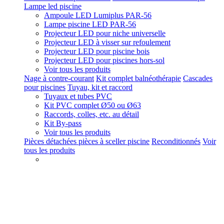
Lampe led piscine
Ampoule LED Lumiplus PAR-56
Lampe piscine LED PAR-56
Projecteur LED pour niche universelle
Projecteur LED à visser sur refoulement
Projecteur LED pour piscine bois
Projecteur LED pour piscines hors-sol
Voir tous les produits
Nage à contre-courant
Kit complet balnéothérapie
Cascades
pour piscines
Tuyau, kit et raccord
Tuyaux et tubes PVC
Kit PVC complet Ø50 ou Ø63
Raccords, colles, etc. au détail
Kit By-pass
Voir tous les produits
Pièces détachées pièces à sceller piscine
Reconditionnés
Voir
tous les produits