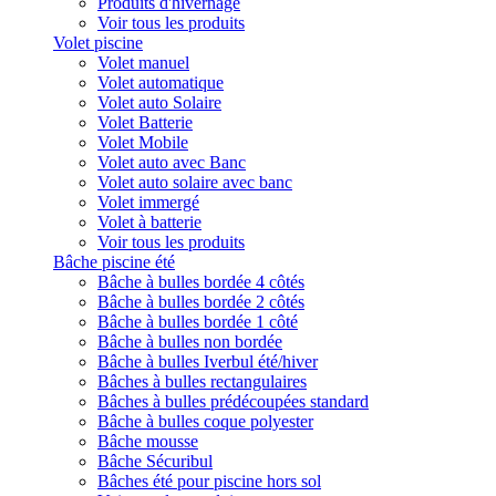
Produits d'hivernage
Voir tous les produits
Volet piscine
Volet manuel
Volet automatique
Volet auto Solaire
Volet Batterie
Volet Mobile
Volet auto avec Banc
Volet auto solaire avec banc
Volet immergé
Volet à batterie
Voir tous les produits
Bâche piscine été
Bâche à bulles bordée 4 côtés
Bâche à bulles bordée 2 côtés
Bâche à bulles bordée 1 côté
Bâche à bulles non bordée
Bâche à bulles Iverbul été/hiver
Bâches à bulles rectangulaires
Bâches à bulles prédécoupées standard
Bâche à bulles coque polyester
Bâche mousse
Bâche Sécuribul
Bâches été pour piscine hors sol