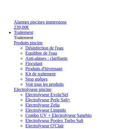
Alarmes piscines immersions
239,00€
Traitement
Traitement
Produits piscine
Désinfection de l'eau
Equilibre de l'eau
Anti-algues : clarifiants
Floculant
Produits d'hivernage
Kit de traitement
Stop guêpes
Voir tous les produits
Electrolyseur piscine
Electrolyseur Evolu'Sel
Électrolyseur Perle Salt+
Electrolyseur Zelia
Electrolyseur Limpido
Combo UV + Electrolyseur Sanebio
Electrolyseur Poolex Turbo Salt
Electrolyseur O'Clair