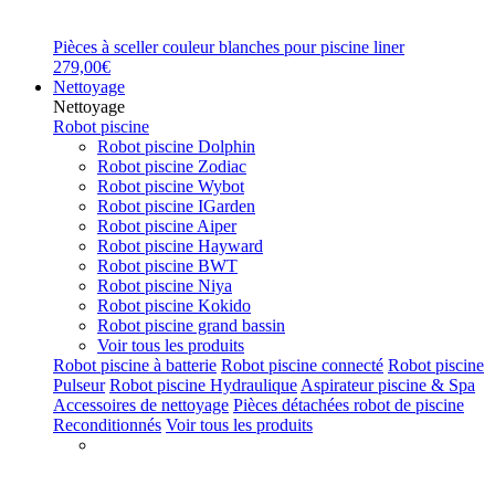
Pièces à sceller couleur blanches pour piscine liner
279,00€
Nettoyage
Nettoyage
Robot piscine
Robot piscine Dolphin
Robot piscine Zodiac
Robot piscine Wybot
Robot piscine IGarden
Robot piscine Aiper
Robot piscine Hayward
Robot piscine BWT
Robot piscine Niya
Robot piscine Kokido
Robot piscine grand bassin
Voir tous les produits
Robot piscine à batterie
Robot piscine connecté
Robot piscine
Pulseur
Robot piscine Hydraulique
Aspirateur piscine & Spa
Accessoires de nettoyage
Pièces détachées robot de piscine
Reconditionnés
Voir tous les produits