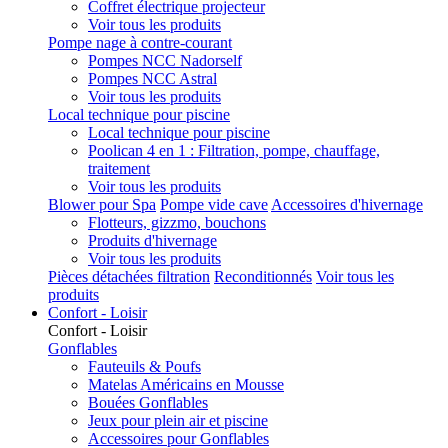
Coffret électrique projecteur
Voir tous les produits
Pompe nage à contre-courant
Pompes NCC Nadorself
Pompes NCC Astral
Voir tous les produits
Local technique pour piscine
Local technique pour piscine
Poolican 4 en 1 : Filtration, pompe, chauffage,
traitement
Voir tous les produits
Blower pour Spa
Pompe vide cave
Accessoires d'hivernage
Flotteurs, gizzmo, bouchons
Produits d'hivernage
Voir tous les produits
Pièces détachées filtration
Reconditionnés
Voir tous les
produits
Confort - Loisir
Confort - Loisir
Gonflables
Fauteuils & Poufs
Matelas Américains en Mousse
Bouées Gonflables
Jeux pour plein air et piscine
Accessoires pour Gonflables