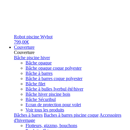
Robot piscine Wybot
799,00€
Couverture
Couverture
Bâche piscine hiver
Bâche opaque
Bâche opaque coque polyester
Bâche à barres
Bâche à barres coque polyester
Bâche filet
Bâche à bulles Iverbul été/hiver
Bâche hiver piscine bois
Bâche Sécuribul
Ecran de protection pour volet
Voir tous les produits
Bâches à barres
Baches à barres piscine coque
Accessoires
d'hivernage
Flotteurs, gizzmo, bouchons