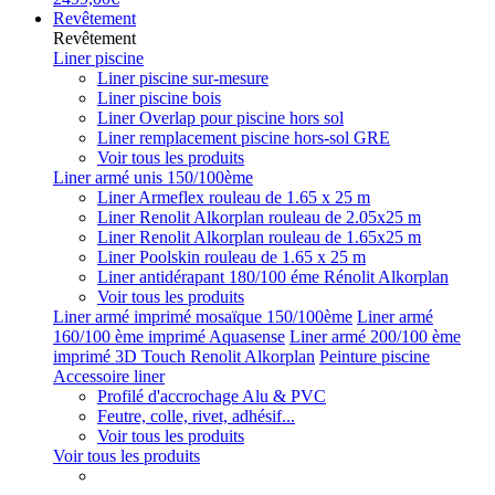
Revêtement
Revêtement
Liner piscine
Liner piscine sur-mesure
Liner piscine bois
Liner Overlap pour piscine hors sol
Liner remplacement piscine hors-sol GRE
Voir tous les produits
Liner armé unis 150/100ème
Liner Armeflex rouleau de 1.65 x 25 m
Liner Renolit Alkorplan rouleau de 2.05x25 m
Liner Renolit Alkorplan rouleau de 1.65x25 m
Liner Poolskin rouleau de 1.65 x 25 m
Liner antidérapant 180/100 éme Rénolit Alkorplan
Voir tous les produits
Liner armé imprimé mosaïque 150/100ème
Liner armé
160/100 ème imprimé Aquasense
Liner armé 200/100 ème
imprimé 3D Touch Renolit Alkorplan
Peinture piscine
Accessoire liner
Profilé d'accrochage Alu & PVC
Feutre, colle, rivet, adhésif...
Voir tous les produits
Voir tous les produits