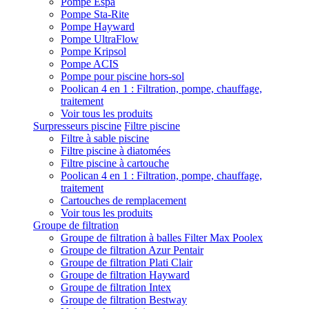
Pompe Espa
Pompe Sta-Rite
Pompe Hayward
Pompe UltraFlow
Pompe Kripsol
Pompe ACIS
Pompe pour piscine hors-sol
Poolican 4 en 1 : Filtration, pompe, chauffage,
traitement
Voir tous les produits
Surpresseurs piscine
Filtre piscine
Filtre à sable piscine
Filtre piscine à diatomées
Filtre piscine à cartouche
Poolican 4 en 1 : Filtration, pompe, chauffage,
traitement
Cartouches de remplacement
Voir tous les produits
Groupe de filtration
Groupe de filtration à balles Filter Max Poolex
Groupe de filtration Azur Pentair
Groupe de filtration Plati Clair
Groupe de filtration Hayward
Groupe de filtration Intex
Groupe de filtration Bestway