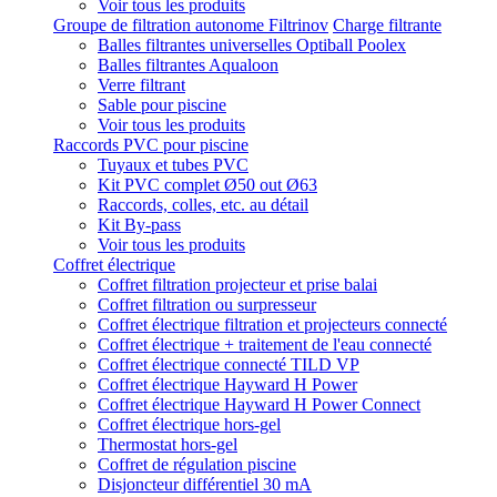
Voir tous les produits
Groupe de filtration autonome Filtrinov
Charge filtrante
Balles filtrantes universelles Optiball Poolex
Balles filtrantes Aqualoon
Verre filtrant
Sable pour piscine
Voir tous les produits
Raccords PVC pour piscine
Tuyaux et tubes PVC
Kit PVC complet Ø50 out Ø63
Raccords, colles, etc. au détail
Kit By-pass
Voir tous les produits
Coffret électrique
Coffret filtration projecteur et prise balai
Coffret filtration ou surpresseur
Coffret électrique filtration et projecteurs connecté
Coffret électrique + traitement de l'eau connecté
Coffret électrique connecté TILD VP
Coffret électrique Hayward H Power
Coffret électrique Hayward H Power Connect
Coffret électrique hors-gel
Thermostat hors-gel
Coffret de régulation piscine
Disjoncteur différentiel 30 mA