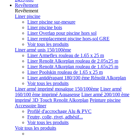
Revêtement
Revêtement
Liner piscine
Liner piscine sur-mesure
Liner piscine bois
Liner Overlap pour piscine hors sol
Liner remplacement piscine hors-sol GRE
Voir tous les produits
Liner armé unis 150/100ème
Liner Armeflex rouleau de 1.65 x 25 m
Liner Renolit Alkorplan rouleau de 2.05x25 m
Liner Renolit Alkorplan rouleau de 1.65x25 m
Liner Poolskin rouleau de 1.65 x 25 m
Liner antidérapant 180/100 éme Rénolit Alkorplan
Voir tous les produits
Liner armé imprimé mosaïque 150/100ème
Liner armé
160/100 ème imprimé Aquasense
Liner armé 200/100 ème
imprimé 3D Touch Renolit Alkorplan
Peinture piscine
Accessoire liner
Profilé d'accrochage Alu & PVC
Feutre, colle, rivet, adhésif...
Voir tous les produits
Voir tous les produits