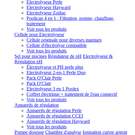
Electrolyseur Perle
Electrolyseur Hayward
Electrolyseur Zodiac
Poolican 4 en 1 : Filtration, pompe, chauffage,
traitement
Voir tous les produits
Cellule pour Electrolyseur
Cellule originale pour diverses marques
Cellule d'électrolyse compatible
Voir tous les produits
Sel pour piscines
Régulateur de pH
Electrolyseur &
Régulation pH
Électrolyseur et PH perle plus
Electrolyseur 2-en-1 Perle Duo
Pack O'Clair Perle
Pack O'Clair
Electrolyseur 3 en 1 Poolex
Coffret électrique + traitement de l'eau connecté
Voir tous les produits
Appareils de régulation
Appareils de régulation Perle
Appareils de régulation CCEI
Appareils de régulation Hayward
Voir tous les produits
Pompe doseuse
Chambre d'analyse
Ionisation cuivre argent