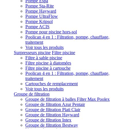
Pompe Espa
Pompe Sta-Rite
Pompe Hayward
Pompe UltraFlow
Pompe Kripsol
Pompe ACIS
Pompe pour piscine hors-sol
Poolican 4 en 1 : Filtration, pompe, chauffage,
traitement
Voir tous les produits
Surpresseurs piscine
Filtre piscine
Filtre à sable piscine
Filtre piscine à diatomées
Filtre piscine à cartouche
Poolican 4 en 1 : Filtration, pompe, chauffage,
traitement
Cartouches de remplacement
Voir tous les produits
Groupe de filtration
Groupe de filtration à balles Filter Max Poolex
Groupe de filtration Azur Pentair
Groupe de filtration Plati Clair
Groupe de filtration Hayward
Groupe de filtration Intex
Groupe de filtration Bestway