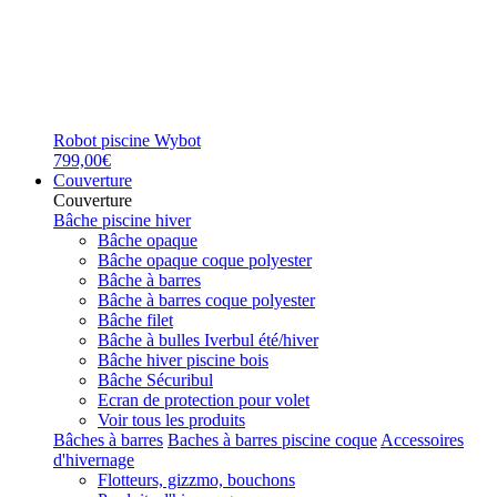
Robot piscine Wybot
799,00€
Couverture
Couverture
Bâche piscine hiver
Bâche opaque
Bâche opaque coque polyester
Bâche à barres
Bâche à barres coque polyester
Bâche filet
Bâche à bulles Iverbul été/hiver
Bâche hiver piscine bois
Bâche Sécuribul
Ecran de protection pour volet
Voir tous les produits
Bâches à barres
Baches à barres piscine coque
Accessoires
d'hivernage
Flotteurs, gizzmo, bouchons