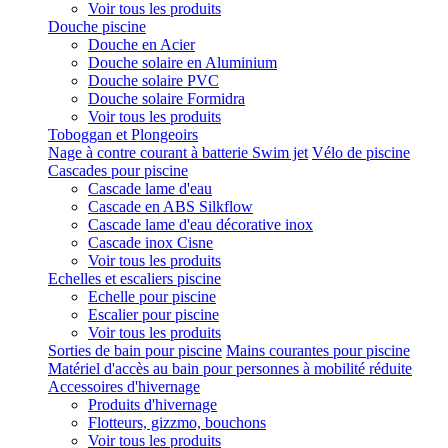
Voir tous les produits
Douche piscine
Douche en Acier
Douche solaire en Aluminium
Douche solaire PVC
Douche solaire Formidra
Voir tous les produits
Toboggan et Plongeoirs
Nage à contre courant à batterie Swim jet
Vélo de piscine
Cascades pour piscine
Cascade lame d'eau
Cascade en ABS Silkflow
Cascade lame d'eau décorative inox
Cascade inox Cisne
Voir tous les produits
Echelles et escaliers piscine
Echelle pour piscine
Escalier pour piscine
Voir tous les produits
Sorties de bain pour piscine
Mains courantes pour piscine
Matériel d'accès au bain pour personnes à mobilité réduite
Accessoires d'hivernage
Produits d'hivernage
Flotteurs, gizzmo, bouchons
Voir tous les produits