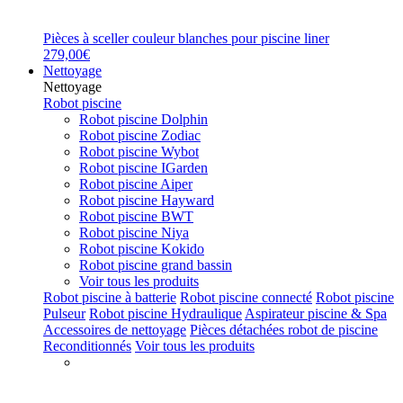
Pièces à sceller couleur blanches pour piscine liner
279,00€
Nettoyage
Nettoyage
Robot piscine
Robot piscine Dolphin
Robot piscine Zodiac
Robot piscine Wybot
Robot piscine IGarden
Robot piscine Aiper
Robot piscine Hayward
Robot piscine BWT
Robot piscine Niya
Robot piscine Kokido
Robot piscine grand bassin
Voir tous les produits
Robot piscine à batterie
Robot piscine connecté
Robot piscine
Pulseur
Robot piscine Hydraulique
Aspirateur piscine & Spa
Accessoires de nettoyage
Pièces détachées robot de piscine
Reconditionnés
Voir tous les produits