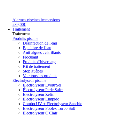
Alarmes piscines immersions
239,00€
Traitement
Traitement
Produits piscine
Désinfection de l'eau
Equilibre de l'eau
Anti-algues : clarifiants
Floculant
Produits d'hivernage
Kit de traitement
Stop guêpes
Voir tous les produits
Electrolyseur piscine
Electrolyseur Evolu'Sel
Électrolyseur Perle Salt+
Electrolyseur Zelia
Electrolyseur Limpido
Combo UV + Electrolyseur Sanebio
Electrolyseur Poolex Turbo Salt
Electrolyseur O'Clair