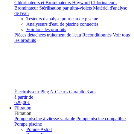
Chlorinateurs et Brominateurs Hayward
Chlorinateur -
Brominateur
Stérilisation par ultra-violets
Matériel d'analyse
de l'eau
Testeurs d'analyse pour eau de piscine
Analyseurs d'eau de piscine connectés
Voir tous les produits
Pièces détachées traitement de l'eau
Reconditionnés
Voir tous
les produits
Électrolyseur Plug N Clear - Garantie 3 ans
à partir de
629,00€
Filtration
Filtration
Pompe piscine à vitesse variable
Pompe piscine compatible
Pompe piscine
Pompe Astral