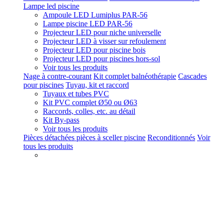
Lampe led piscine
Ampoule LED Lumiplus PAR-56
Lampe piscine LED PAR-56
Projecteur LED pour niche universelle
Projecteur LED à visser sur refoulement
Projecteur LED pour piscine bois
Projecteur LED pour piscines hors-sol
Voir tous les produits
Nage à contre-courant
Kit complet balnéothérapie
Cascades
pour piscines
Tuyau, kit et raccord
Tuyaux et tubes PVC
Kit PVC complet Ø50 ou Ø63
Raccords, colles, etc. au détail
Kit By-pass
Voir tous les produits
Pièces détachées pièces à sceller piscine
Reconditionnés
Voir
tous les produits