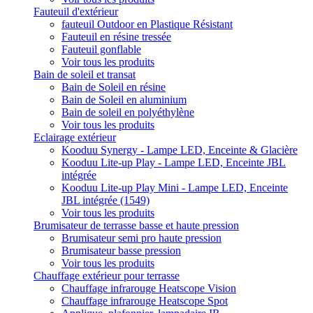
Fauteuil d'extérieur
fauteuil Outdoor en Plastique Résistant
Fauteuil en résine tressée
Fauteuil gonflable
Voir tous les produits
Bain de soleil et transat
Bain de Soleil en résine
Bain de Soleil en aluminium
Bain de soleil en polyéthylène
Voir tous les produits
Eclairage extérieur
Kooduu Synergy - Lampe LED, Enceinte & Glacière
Kooduu Lite-up Play - Lampe LED, Enceinte JBL
intégrée
Kooduu Lite-up Play Mini - Lampe LED, Enceinte
JBL intégrée (1549)
Voir tous les produits
Brumisateur de terrasse basse et haute pression
Brumisateur semi pro haute pression
Brumisateur basse pression
Voir tous les produits
Chauffage extérieur pour terrasse
Chauffage infrarouge Heatscope Vision
Chauffage infrarouge Heatscope Spot