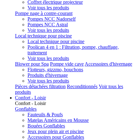
Coffret électrique projecteur
Voir tous les produits
Pompe nage à contre-courant
Pompes NCC Nadorself
Pompes NCC Astral
Voir tous les produits
Local technique pour piscine
Local technique pour piscine
Poolican 4 en 1 : Filtration, pompe, chauffage,
traitement
Voir tous les produits
Blower pour Spa
Pompe vide cave
Accessoires d'hivernage
Flotteurs, gizzmo, bouchons
Produits d'hivernage
Voir tous les produits
Pièces détachées filtration
Reconditionnés
Voir tous les
produits
Confort - Loisir
Confort - Loisir
Gonflables
Fauteuils & Poufs
Matelas Américains en Mousse
Bouées Gonflables
Jeux pour plein air et piscine
Accessoires pour Gonflables