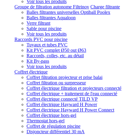
Voir tous les produits
Groupe de filtration autonome Filtrinov
Charge filtrante
Balles filtrantes universelles Optiball Poolex
Balles filtrantes Aqualoon
Verre filtrant
Sable pour piscine
Voir tous les produits
Raccords PVC pour piscine
Tuyaux et tubes PVC
Kit PVC complet Ø50 out Ø63
Raccords, colles, etc. au détail
Kit By-pass
Voir tous les produits
Coffret électrique
Coffret filtration projecteur et prise balai
Coffret filtration ou surpresseur
Coffret électrique filtration et projecteurs connecté
Coffret électrique + traitement de l'eau connecté
Coffret électrique connecté TILD VP
Coffret électrique Hayward H Power
Coffret électrique Hayward H Power Connect
Coffret électrique hors-gel
Thermostat hors-gel
Coffret de régulation piscine
Disjoncteur différentiel 30 mA