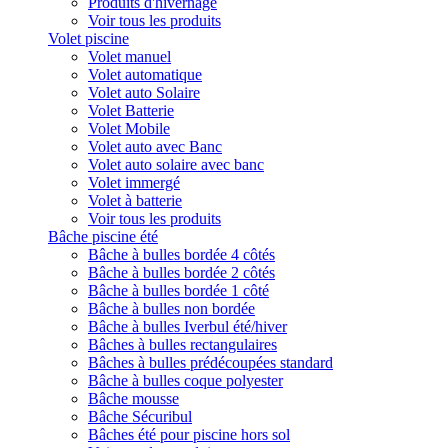
Produits d'hivernage
Voir tous les produits
Volet piscine
Volet manuel
Volet automatique
Volet auto Solaire
Volet Batterie
Volet Mobile
Volet auto avec Banc
Volet auto solaire avec banc
Volet immergé
Volet à batterie
Voir tous les produits
Bâche piscine été
Bâche à bulles bordée 4 côtés
Bâche à bulles bordée 2 côtés
Bâche à bulles bordée 1 côté
Bâche à bulles non bordée
Bâche à bulles Iverbul été/hiver
Bâches à bulles rectangulaires
Bâches à bulles prédécoupées standard
Bâche à bulles coque polyester
Bâche mousse
Bâche Sécuribul
Bâches été pour piscine hors sol