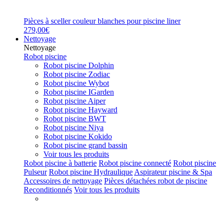
Pièces à sceller couleur blanches pour piscine liner
279,00€
Nettoyage
Nettoyage
Robot piscine
Robot piscine Dolphin
Robot piscine Zodiac
Robot piscine Wybot
Robot piscine IGarden
Robot piscine Aiper
Robot piscine Hayward
Robot piscine BWT
Robot piscine Niya
Robot piscine Kokido
Robot piscine grand bassin
Voir tous les produits
Robot piscine à batterie
Robot piscine connecté
Robot piscine
Pulseur
Robot piscine Hydraulique
Aspirateur piscine & Spa
Accessoires de nettoyage
Pièces détachées robot de piscine
Reconditionnés
Voir tous les produits