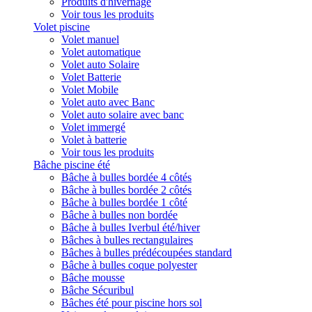
Produits d'hivernage
Voir tous les produits
Volet piscine
Volet manuel
Volet automatique
Volet auto Solaire
Volet Batterie
Volet Mobile
Volet auto avec Banc
Volet auto solaire avec banc
Volet immergé
Volet à batterie
Voir tous les produits
Bâche piscine été
Bâche à bulles bordée 4 côtés
Bâche à bulles bordée 2 côtés
Bâche à bulles bordée 1 côté
Bâche à bulles non bordée
Bâche à bulles Iverbul été/hiver
Bâches à bulles rectangulaires
Bâches à bulles prédécoupées standard
Bâche à bulles coque polyester
Bâche mousse
Bâche Sécuribul
Bâches été pour piscine hors sol