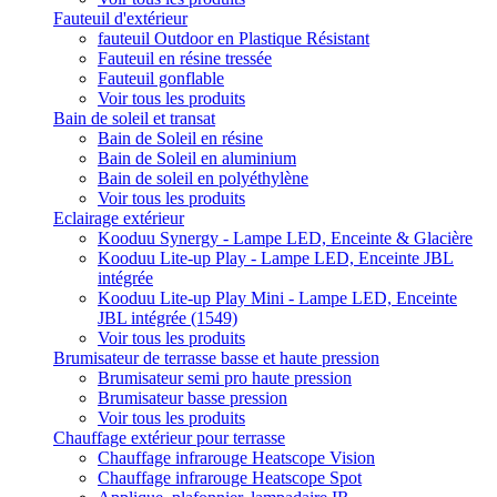
Fauteuil d'extérieur
fauteuil Outdoor en Plastique Résistant
Fauteuil en résine tressée
Fauteuil gonflable
Voir tous les produits
Bain de soleil et transat
Bain de Soleil en résine
Bain de Soleil en aluminium
Bain de soleil en polyéthylène
Voir tous les produits
Eclairage extérieur
Kooduu Synergy - Lampe LED, Enceinte & Glacière
Kooduu Lite-up Play - Lampe LED, Enceinte JBL
intégrée
Kooduu Lite-up Play Mini - Lampe LED, Enceinte
JBL intégrée (1549)
Voir tous les produits
Brumisateur de terrasse basse et haute pression
Brumisateur semi pro haute pression
Brumisateur basse pression
Voir tous les produits
Chauffage extérieur pour terrasse
Chauffage infrarouge Heatscope Vision
Chauffage infrarouge Heatscope Spot