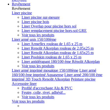
Revêtement
Revêtement
Liner piscine
Liner piscine sur-mesure
Liner piscine bois
Liner Overlap pour piscine hors sol
Liner remplacement piscine hors-sol GRE
Voir tous les produits
Liner armé unis 150/100ème
Liner Armeflex rouleau de 1.65 x 25 m
Liner Renolit Alkorplan rouleau de 2.05x25 m
Liner Renolit Alkorplan rouleau de 1.65x25 m
Liner Poolskin rouleau de 1.65 x 25 m
Liner antidérapant 180/100 éme Rénolit Alkorplan
Voir tous les produits
Liner armé imprimé mosaïque 150/100ème
Liner armé
160/100 ème imprimé Aquasense
Liner armé 200/100 ème
imprimé 3D Touch Renolit Alkorplan
Peinture piscine
Accessoire liner
Profilé d'accrochage Alu & PVC
Feutre, colle, rivet, adhésif...
Voir tous les produits
Voir tous les produits