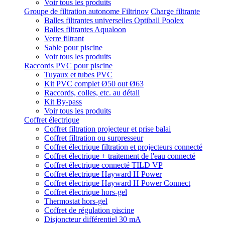
Voir tous les produits
Groupe de filtration autonome Filtrinov
Charge filtrante
Balles filtrantes universelles Optiball Poolex
Balles filtrantes Aqualoon
Verre filtrant
Sable pour piscine
Voir tous les produits
Raccords PVC pour piscine
Tuyaux et tubes PVC
Kit PVC complet Ø50 out Ø63
Raccords, colles, etc. au détail
Kit By-pass
Voir tous les produits
Coffret électrique
Coffret filtration projecteur et prise balai
Coffret filtration ou surpresseur
Coffret électrique filtration et projecteurs connecté
Coffret électrique + traitement de l'eau connecté
Coffret électrique connecté TILD VP
Coffret électrique Hayward H Power
Coffret électrique Hayward H Power Connect
Coffret électrique hors-gel
Thermostat hors-gel
Coffret de régulation piscine
Disjoncteur différentiel 30 mA