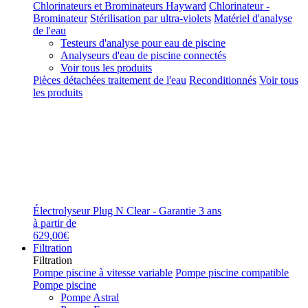
Chlorinateurs et Brominateurs Hayward
Chlorinateur -
Brominateur
Stérilisation par ultra-violets
Matériel d'analyse
de l'eau
Testeurs d'analyse pour eau de piscine
Analyseurs d'eau de piscine connectés
Voir tous les produits
Pièces détachées traitement de l'eau
Reconditionnés
Voir tous
les produits
Électrolyseur Plug N Clear - Garantie 3 ans
à partir de
629,00€
Filtration
Filtration
Pompe piscine à vitesse variable
Pompe piscine compatible
Pompe piscine
Pompe Astral