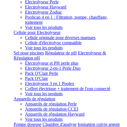
Electrolyseur Perle
Electrolyseur Hayward
Electrolyseur Zodiac
Poolican 4 en 1 : Filtration, pompe, chauffage,
traitement
Voir tous les produits
Cellule pour Electrolyseur
Cellule originale pour diverses marques
Cellule d'électrolyse compatible
Voir tous les produits
Sel pour piscines
Régulateur de pH
Electrolyseur &
Régulation pH
Électrolyseur et PH perle plus
Electrolyseur 2-en-1 Perle Duo
Pack O'Clair Perle
Pack O'Clair
Electrolyseur 3 en 1 Poolex
Coffret électrique + traitement de l'eau connecté
Voir tous les produits
Appareils de régulation
Appareils de régulation Perle
Appareils de régulation CCEI
Appareils de régulation Hayward
Voir tous les produits
Pompe doseuse
Chambre d'analyse
Ionisation cuivre argent