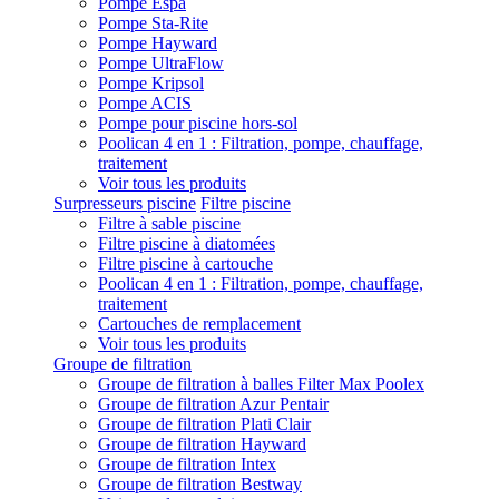
Pompe Espa
Pompe Sta-Rite
Pompe Hayward
Pompe UltraFlow
Pompe Kripsol
Pompe ACIS
Pompe pour piscine hors-sol
Poolican 4 en 1 : Filtration, pompe, chauffage,
traitement
Voir tous les produits
Surpresseurs piscine
Filtre piscine
Filtre à sable piscine
Filtre piscine à diatomées
Filtre piscine à cartouche
Poolican 4 en 1 : Filtration, pompe, chauffage,
traitement
Cartouches de remplacement
Voir tous les produits
Groupe de filtration
Groupe de filtration à balles Filter Max Poolex
Groupe de filtration Azur Pentair
Groupe de filtration Plati Clair
Groupe de filtration Hayward
Groupe de filtration Intex
Groupe de filtration Bestway