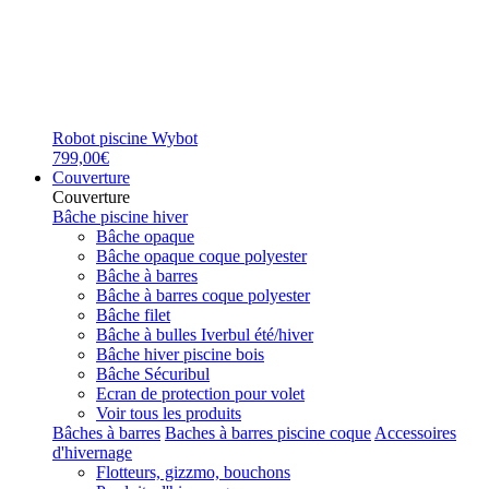
Robot piscine Wybot
799,00€
Couverture
Couverture
Bâche piscine hiver
Bâche opaque
Bâche opaque coque polyester
Bâche à barres
Bâche à barres coque polyester
Bâche filet
Bâche à bulles Iverbul été/hiver
Bâche hiver piscine bois
Bâche Sécuribul
Ecran de protection pour volet
Voir tous les produits
Bâches à barres
Baches à barres piscine coque
Accessoires
d'hivernage
Flotteurs, gizzmo, bouchons