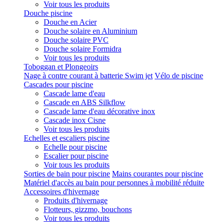
Voir tous les produits
Douche piscine
Douche en Acier
Douche solaire en Aluminium
Douche solaire PVC
Douche solaire Formidra
Voir tous les produits
Toboggan et Plongeoirs
Nage à contre courant à batterie Swim jet
Vélo de piscine
Cascades pour piscine
Cascade lame d'eau
Cascade en ABS Silkflow
Cascade lame d'eau décorative inox
Cascade inox Cisne
Voir tous les produits
Echelles et escaliers piscine
Echelle pour piscine
Escalier pour piscine
Voir tous les produits
Sorties de bain pour piscine
Mains courantes pour piscine
Matériel d'accès au bain pour personnes à mobilité réduite
Accessoires d'hivernage
Produits d'hivernage
Flotteurs, gizzmo, bouchons
Voir tous les produits