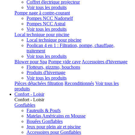
Coffret électrique projecteur
Voir tous les produits
Pompe nage à contre-courant
Pompes NCC Nadorself
Pompes NCC Astral
Voir tous les produits
Local technique pour piscine
Local technique pour piscine
Poolican 4 en 1 : Filtration, pompe, chauffage,
traitement
Voir tous les produits
Blower pour Spa
Pompe vide cave
Accessoires d'hivernage
Flotteurs, gizzmo, bouchons
Produits d'hivernage
Voir tous les produits
Pièces détachées filtration
Reconditionnés
Voir tous les
produits
Confort - Loisir
Confort - Loisir
Gonflables
Fauteuils & Poufs
Matelas Américains en Mousse
Bouées Gonflables
Jeux pour plein air et piscine
Accessoires pour Gonflables