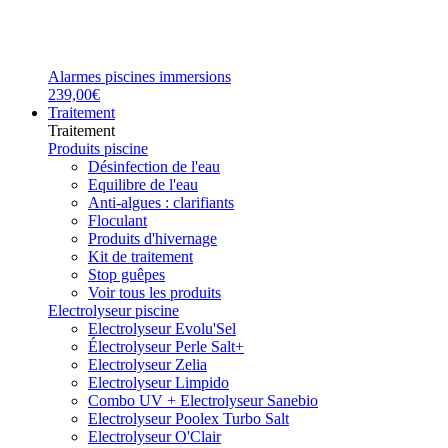
Alarmes piscines immersions
239,00€
Traitement
Traitement
Produits piscine
Désinfection de l'eau
Equilibre de l'eau
Anti-algues : clarifiants
Floculant
Produits d'hivernage
Kit de traitement
Stop guêpes
Voir tous les produits
Electrolyseur piscine
Electrolyseur Evolu'Sel
Électrolyseur Perle Salt+
Electrolyseur Zelia
Electrolyseur Limpido
Combo UV + Electrolyseur Sanebio
Electrolyseur Poolex Turbo Salt
Electrolyseur O'Clair