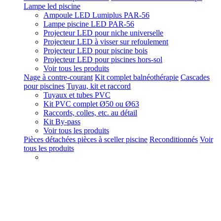
Lampe led piscine
Ampoule LED Lumiplus PAR-56
Lampe piscine LED PAR-56
Projecteur LED pour niche universelle
Projecteur LED à visser sur refoulement
Projecteur LED pour piscine bois
Projecteur LED pour piscines hors-sol
Voir tous les produits
Nage à contre-courant
Kit complet balnéothérapie
Cascades
pour piscines
Tuyau, kit et raccord
Tuyaux et tubes PVC
Kit PVC complet Ø50 ou Ø63
Raccords, colles, etc. au détail
Kit By-pass
Voir tous les produits
Pièces détachées pièces à sceller piscine
Reconditionnés
Voir
tous les produits