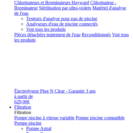
Chlorinateurs et Brominateurs Hayward
Chlorinateur -
Brominateur
Stérilisation par ultra-violets
Matériel d'analyse
de l'eau
Testeurs d'analyse pour eau de piscine
Analyseurs d'eau de piscine connectés
Voir tous les produits
Pièces détachées traitement de l'eau
Reconditionnés
Voir tous
les produits
Électrolyseur Plug N Clear - Garantie 3 ans
à partir de
629,00€
Filtration
Filtration
Pompe piscine à vitesse variable
Pompe piscine compatible
Pompe piscine
Pompe Astral