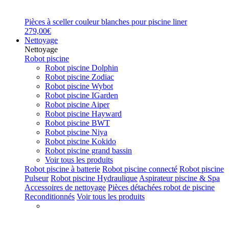
Pièces à sceller couleur blanches pour piscine liner
279,00€
Nettoyage
Nettoyage
Robot piscine
Robot piscine Dolphin
Robot piscine Zodiac
Robot piscine Wybot
Robot piscine IGarden
Robot piscine Aiper
Robot piscine Hayward
Robot piscine BWT
Robot piscine Niya
Robot piscine Kokido
Robot piscine grand bassin
Voir tous les produits
Robot piscine à batterie
Robot piscine connecté
Robot piscine
Pulseur
Robot piscine Hydraulique
Aspirateur piscine & Spa
Accessoires de nettoyage
Pièces détachées robot de piscine
Reconditionnés
Voir tous les produits