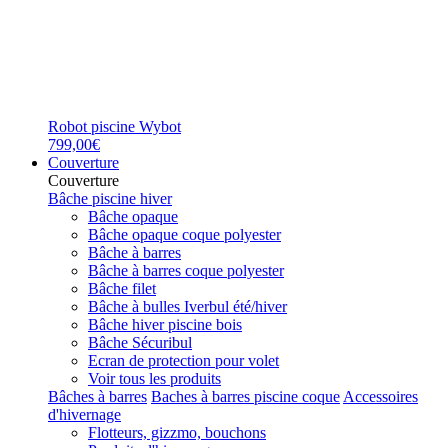
Robot piscine Wybot
799,00€
Couverture
Couverture
Bâche piscine hiver
Bâche opaque
Bâche opaque coque polyester
Bâche à barres
Bâche à barres coque polyester
Bâche filet
Bâche à bulles Iverbul été/hiver
Bâche hiver piscine bois
Bâche Sécuribul
Ecran de protection pour volet
Voir tous les produits
Bâches à barres
Baches à barres piscine coque
Accessoires
d'hivernage
Flotteurs, gizzmo, bouchons