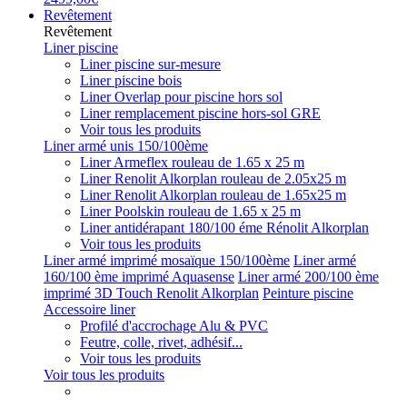
Revêtement
Revêtement
Liner piscine
Liner piscine sur-mesure
Liner piscine bois
Liner Overlap pour piscine hors sol
Liner remplacement piscine hors-sol GRE
Voir tous les produits
Liner armé unis 150/100ème
Liner Armeflex rouleau de 1.65 x 25 m
Liner Renolit Alkorplan rouleau de 2.05x25 m
Liner Renolit Alkorplan rouleau de 1.65x25 m
Liner Poolskin rouleau de 1.65 x 25 m
Liner antidérapant 180/100 éme Rénolit Alkorplan
Voir tous les produits
Liner armé imprimé mosaïque 150/100ème
Liner armé
160/100 ème imprimé Aquasense
Liner armé 200/100 ème
imprimé 3D Touch Renolit Alkorplan
Peinture piscine
Accessoire liner
Profilé d'accrochage Alu & PVC
Feutre, colle, rivet, adhésif...
Voir tous les produits
Voir tous les produits