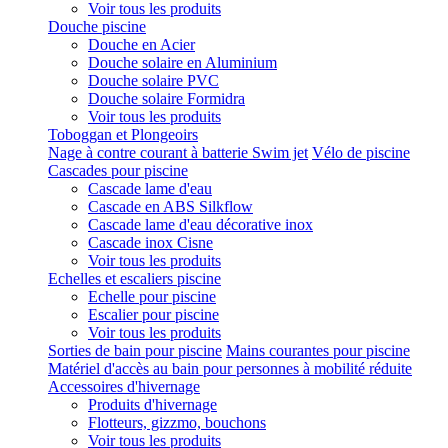
Voir tous les produits
Douche piscine
Douche en Acier
Douche solaire en Aluminium
Douche solaire PVC
Douche solaire Formidra
Voir tous les produits
Toboggan et Plongeoirs
Nage à contre courant à batterie Swim jet
Vélo de piscine
Cascades pour piscine
Cascade lame d'eau
Cascade en ABS Silkflow
Cascade lame d'eau décorative inox
Cascade inox Cisne
Voir tous les produits
Echelles et escaliers piscine
Echelle pour piscine
Escalier pour piscine
Voir tous les produits
Sorties de bain pour piscine
Mains courantes pour piscine
Matériel d'accès au bain pour personnes à mobilité réduite
Accessoires d'hivernage
Produits d'hivernage
Flotteurs, gizzmo, bouchons
Voir tous les produits