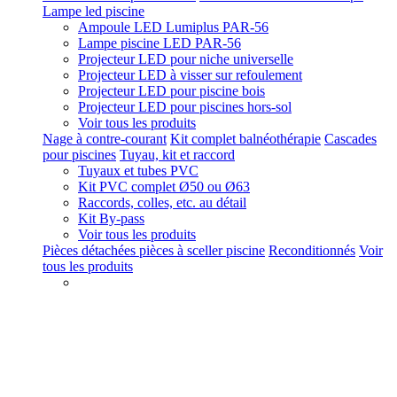
Lampe led piscine
Ampoule LED Lumiplus PAR-56
Lampe piscine LED PAR-56
Projecteur LED pour niche universelle
Projecteur LED à visser sur refoulement
Projecteur LED pour piscine bois
Projecteur LED pour piscines hors-sol
Voir tous les produits
Nage à contre-courant
Kit complet balnéothérapie
Cascades
pour piscines
Tuyau, kit et raccord
Tuyaux et tubes PVC
Kit PVC complet Ø50 ou Ø63
Raccords, colles, etc. au détail
Kit By-pass
Voir tous les produits
Pièces détachées pièces à sceller piscine
Reconditionnés
Voir
tous les produits