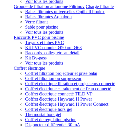
Voir tous les produits
Groupe de filtration autonome Filtrinov
Charge filtrante
Balles filtrantes universelles Optiball Poolex
Balles filtrantes Aqualoon
Verre filtrant
Sable pour piscine
Voir tous les produits
Raccords PVC pour piscine
Tuyaux et tubes PVC
Kit PVC complet Ø50 out Ø63
Raccords, colles, etc. au détail
Kit By-pass
Voir tous les produits
Coffret électrique
Coffret filtration projecteur et prise balai
Coffret filtration ou surpresseur
Coffret électrique filtration et projecteurs connecté
Coffret électrique + traitement de l'eau connecté
Coffret électrique connecté TILD VP
Coffret électrique Hayward H Power
Coffret électrique Hayward H Power Connect
Coffret électrique hors-gel
Thermostat hors-gel
Coffret de régulation piscine
Disjoncteur différentiel 30 mA