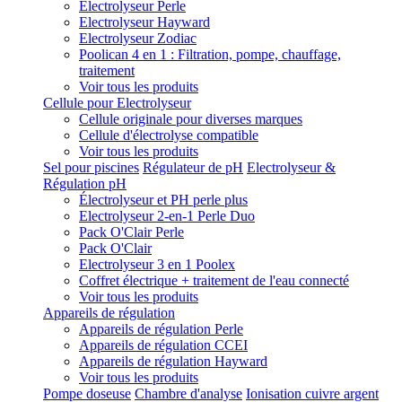
Electrolyseur Perle
Electrolyseur Hayward
Electrolyseur Zodiac
Poolican 4 en 1 : Filtration, pompe, chauffage,
traitement
Voir tous les produits
Cellule pour Electrolyseur
Cellule originale pour diverses marques
Cellule d'électrolyse compatible
Voir tous les produits
Sel pour piscines
Régulateur de pH
Electrolyseur &
Régulation pH
Électrolyseur et PH perle plus
Electrolyseur 2-en-1 Perle Duo
Pack O'Clair Perle
Pack O'Clair
Electrolyseur 3 en 1 Poolex
Coffret électrique + traitement de l'eau connecté
Voir tous les produits
Appareils de régulation
Appareils de régulation Perle
Appareils de régulation CCEI
Appareils de régulation Hayward
Voir tous les produits
Pompe doseuse
Chambre d'analyse
Ionisation cuivre argent