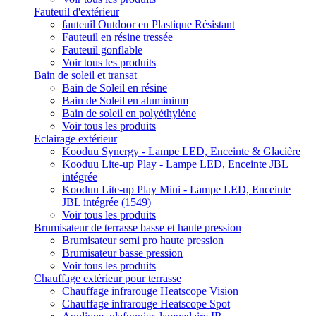
Fauteuil d'extérieur
fauteuil Outdoor en Plastique Résistant
Fauteuil en résine tressée
Fauteuil gonflable
Voir tous les produits
Bain de soleil et transat
Bain de Soleil en résine
Bain de Soleil en aluminium
Bain de soleil en polyéthylène
Voir tous les produits
Eclairage extérieur
Kooduu Synergy - Lampe LED, Enceinte & Glacière
Kooduu Lite-up Play - Lampe LED, Enceinte JBL
intégrée
Kooduu Lite-up Play Mini - Lampe LED, Enceinte
JBL intégrée (1549)
Voir tous les produits
Brumisateur de terrasse basse et haute pression
Brumisateur semi pro haute pression
Brumisateur basse pression
Voir tous les produits
Chauffage extérieur pour terrasse
Chauffage infrarouge Heatscope Vision
Chauffage infrarouge Heatscope Spot