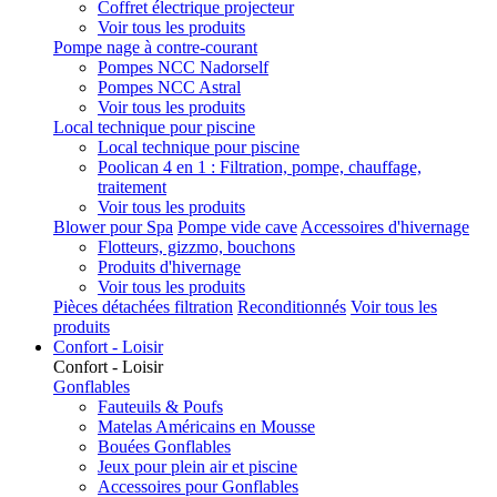
Coffret électrique projecteur
Voir tous les produits
Pompe nage à contre-courant
Pompes NCC Nadorself
Pompes NCC Astral
Voir tous les produits
Local technique pour piscine
Local technique pour piscine
Poolican 4 en 1 : Filtration, pompe, chauffage,
traitement
Voir tous les produits
Blower pour Spa
Pompe vide cave
Accessoires d'hivernage
Flotteurs, gizzmo, bouchons
Produits d'hivernage
Voir tous les produits
Pièces détachées filtration
Reconditionnés
Voir tous les
produits
Confort - Loisir
Confort - Loisir
Gonflables
Fauteuils & Poufs
Matelas Américains en Mousse
Bouées Gonflables
Jeux pour plein air et piscine
Accessoires pour Gonflables