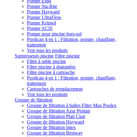
Pompe Espa
Pompe Sta-Rite
Pompe Hayward
Pompe UltraFlow
Pompe Kripsol
Pompe ACIS
Pompe pour piscine hors-sol
Poolican 4 en 1 : Filtration, pompe, chauffage,
traitement
Voir tous les produits
Surpresseurs piscine
Filtre piscine
Filtre à sable piscine
Filtre piscine à diatomées
Filtre piscine à cartouche
Poolican 4 en 1 : Filtration, pompe, chauffage,
traitement
Cartouches de remplacement
Voir tous les produits
Groupe de filtration
Groupe de filtration à balles Filter Max Poolex
Groupe de filtration Azur Pentair
Groupe de filtration Plati Clair
Groupe de filtration Hayward
Groupe de filtration Intex
Groupe de filtration Bestway