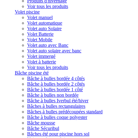
Produits d'hivernage
Voir tous les produits
Volet piscine
Volet manuel
Volet automatique
Volet auto Solaire
Volet Batterie
Volet Mobile
Volet auto avec Banc
Volet auto solaire avec banc
Volet immergé
Volet à batterie
Voir tous les produits
Bâche piscine été
Bâche à bulles bordée 4 côtés
Bâche à bulles bordée 2 côtés
Bâche à bulles bordée 1 côté
Bâche à bulles non bordée
Bâche à bulles Iverbul été/hiver
Bâches à bulles rectangulaires
Bâches à bulles prédécoupées standard
Bâche à bulles coque polyester
Bâche mousse
Bâche Sécuribul
Bâches été pour piscine hors sol