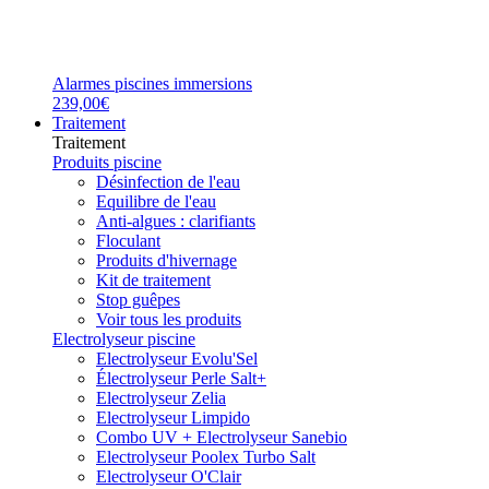
Alarmes piscines immersions
239,00€
Traitement
Traitement
Produits piscine
Désinfection de l'eau
Equilibre de l'eau
Anti-algues : clarifiants
Floculant
Produits d'hivernage
Kit de traitement
Stop guêpes
Voir tous les produits
Electrolyseur piscine
Electrolyseur Evolu'Sel
Électrolyseur Perle Salt+
Electrolyseur Zelia
Electrolyseur Limpido
Combo UV + Electrolyseur Sanebio
Electrolyseur Poolex Turbo Salt
Electrolyseur O'Clair