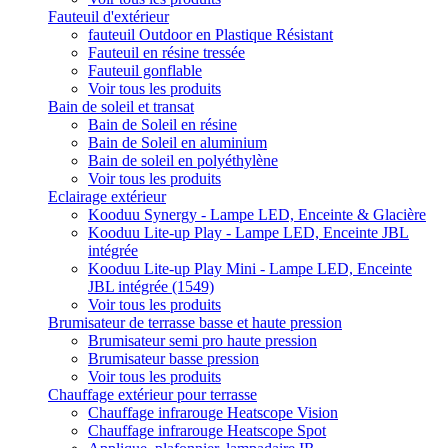
Fauteuil d'extérieur
fauteuil Outdoor en Plastique Résistant
Fauteuil en résine tressée
Fauteuil gonflable
Voir tous les produits
Bain de soleil et transat
Bain de Soleil en résine
Bain de Soleil en aluminium
Bain de soleil en polyéthylène
Voir tous les produits
Eclairage extérieur
Kooduu Synergy - Lampe LED, Enceinte & Glacière
Kooduu Lite-up Play - Lampe LED, Enceinte JBL
intégrée
Kooduu Lite-up Play Mini - Lampe LED, Enceinte
JBL intégrée (1549)
Voir tous les produits
Brumisateur de terrasse basse et haute pression
Brumisateur semi pro haute pression
Brumisateur basse pression
Voir tous les produits
Chauffage extérieur pour terrasse
Chauffage infrarouge Heatscope Vision
Chauffage infrarouge Heatscope Spot