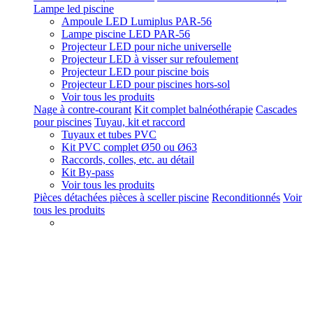
Lampe led piscine
Ampoule LED Lumiplus PAR-56
Lampe piscine LED PAR-56
Projecteur LED pour niche universelle
Projecteur LED à visser sur refoulement
Projecteur LED pour piscine bois
Projecteur LED pour piscines hors-sol
Voir tous les produits
Nage à contre-courant
Kit complet balnéothérapie
Cascades
pour piscines
Tuyau, kit et raccord
Tuyaux et tubes PVC
Kit PVC complet Ø50 ou Ø63
Raccords, colles, etc. au détail
Kit By-pass
Voir tous les produits
Pièces détachées pièces à sceller piscine
Reconditionnés
Voir
tous les produits