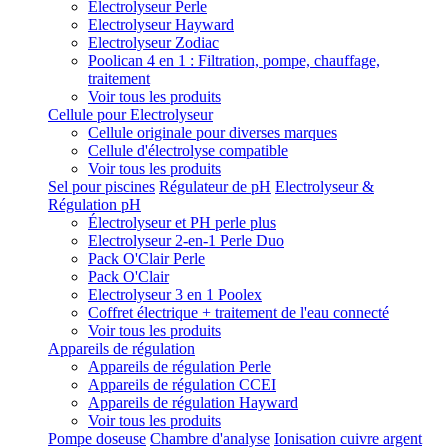
Electrolyseur Perle
Electrolyseur Hayward
Electrolyseur Zodiac
Poolican 4 en 1 : Filtration, pompe, chauffage,
traitement
Voir tous les produits
Cellule pour Electrolyseur
Cellule originale pour diverses marques
Cellule d'électrolyse compatible
Voir tous les produits
Sel pour piscines
Régulateur de pH
Electrolyseur &
Régulation pH
Électrolyseur et PH perle plus
Electrolyseur 2-en-1 Perle Duo
Pack O'Clair Perle
Pack O'Clair
Electrolyseur 3 en 1 Poolex
Coffret électrique + traitement de l'eau connecté
Voir tous les produits
Appareils de régulation
Appareils de régulation Perle
Appareils de régulation CCEI
Appareils de régulation Hayward
Voir tous les produits
Pompe doseuse
Chambre d'analyse
Ionisation cuivre argent