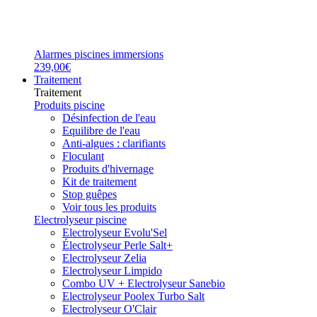
Alarmes piscines immersions
239,00€
Traitement
Traitement
Produits piscine
Désinfection de l'eau
Equilibre de l'eau
Anti-algues : clarifiants
Floculant
Produits d'hivernage
Kit de traitement
Stop guêpes
Voir tous les produits
Electrolyseur piscine
Electrolyseur Evolu'Sel
Électrolyseur Perle Salt+
Electrolyseur Zelia
Electrolyseur Limpido
Combo UV + Electrolyseur Sanebio
Electrolyseur Poolex Turbo Salt
Electrolyseur O'Clair