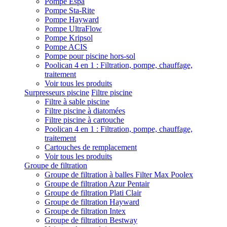
Pompe Espa
Pompe Sta-Rite
Pompe Hayward
Pompe UltraFlow
Pompe Kripsol
Pompe ACIS
Pompe pour piscine hors-sol
Poolican 4 en 1 : Filtration, pompe, chauffage,
traitement
Voir tous les produits
Surpresseurs piscine
Filtre piscine
Filtre à sable piscine
Filtre piscine à diatomées
Filtre piscine à cartouche
Poolican 4 en 1 : Filtration, pompe, chauffage,
traitement
Cartouches de remplacement
Voir tous les produits
Groupe de filtration
Groupe de filtration à balles Filter Max Poolex
Groupe de filtration Azur Pentair
Groupe de filtration Plati Clair
Groupe de filtration Hayward
Groupe de filtration Intex
Groupe de filtration Bestway