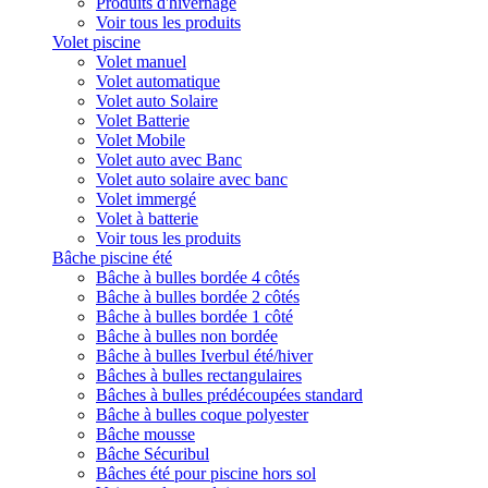
Produits d'hivernage
Voir tous les produits
Volet piscine
Volet manuel
Volet automatique
Volet auto Solaire
Volet Batterie
Volet Mobile
Volet auto avec Banc
Volet auto solaire avec banc
Volet immergé
Volet à batterie
Voir tous les produits
Bâche piscine été
Bâche à bulles bordée 4 côtés
Bâche à bulles bordée 2 côtés
Bâche à bulles bordée 1 côté
Bâche à bulles non bordée
Bâche à bulles Iverbul été/hiver
Bâches à bulles rectangulaires
Bâches à bulles prédécoupées standard
Bâche à bulles coque polyester
Bâche mousse
Bâche Sécuribul
Bâches été pour piscine hors sol