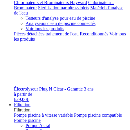
Chlorinateurs et Brominateurs Hayward
Chlorinateur -
Brominateur
Stérilisation par ultra-violets
Matériel d'analyse
de l'eau
Testeurs d'analyse pour eau de piscine
Analyseurs d'eau de piscine connectés
Voir tous les produits
Pièces détachées traitement de l'eau
Reconditionnés
Voir tous
les produits
Électrolyseur Plug N Clear - Garantie 3 ans
à partir de
629,00€
Filtration
Filtration
Pompe piscine à vitesse variable
Pompe piscine compatible
Pompe piscine
Pompe Astral