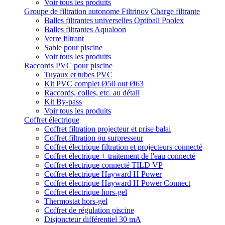
Voir tous les produits
Groupe de filtration autonome Filtrinov
Charge filtrante
Balles filtrantes universelles Optiball Poolex
Balles filtrantes Aqualoon
Verre filtrant
Sable pour piscine
Voir tous les produits
Raccords PVC pour piscine
Tuyaux et tubes PVC
Kit PVC complet Ø50 out Ø63
Raccords, colles, etc. au détail
Kit By-pass
Voir tous les produits
Coffret électrique
Coffret filtration projecteur et prise balai
Coffret filtration ou surpresseur
Coffret électrique filtration et projecteurs connecté
Coffret électrique + traitement de l'eau connecté
Coffret électrique connecté TILD VP
Coffret électrique Hayward H Power
Coffret électrique Hayward H Power Connect
Coffret électrique hors-gel
Thermostat hors-gel
Coffret de régulation piscine
Disjoncteur différentiel 30 mA