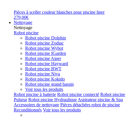
Pièces à sceller couleur blanches pour piscine liner
279,00€
Nettoyage
Nettoyage
Robot piscine
Robot piscine Dolphin
Robot piscine Zodiac
Robot piscine Wybot
Robot piscine IGarden
Robot piscine Aiper
Robot piscine Hayward
Robot piscine BWT
Robot piscine Niya
Robot piscine Kokido
Robot piscine grand bassin
Voir tous les produits
Robot piscine à batterie
Robot piscine connecté
Robot piscine
Pulseur
Robot piscine Hydraulique
Aspirateur piscine & Spa
Accessoires de nettoyage
Pièces détachées robot de piscine
Reconditionnés
Voir tous les produits