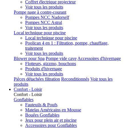
Coffret électrique projecteur
Voir tous les produits
Pompe nage à contre-courant
Pompes NCC Nadorself
Pompes NCC Astral
Voir tous les produits
Local technique pour piscine
Local technique pour piscine
Poolican 4 en 1 : Filtration, pompe, chauffage,
traitement
Voir tous les produits
Blower pour Spa
Pompe vide cave
Accessoires d'hivernage
Flotteurs, gizzmo, bouchons
Produits d'hivernage
Voir tous les produits
Pièces détachées filtration
Reconditionnés
Voir tous les
produits
Confort - Loisir
Confort - Loisir
Gonflables
Fauteuils & Poufs
Matelas Américains en Mousse
Bouées Gonflables
Jeux pour plein air et piscine
Accessoires pour Gonflables