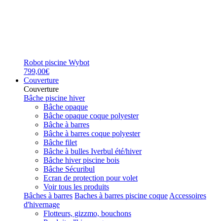
Robot piscine Wybot
799,00€
Couverture
Couverture
Bâche piscine hiver
Bâche opaque
Bâche opaque coque polyester
Bâche à barres
Bâche à barres coque polyester
Bâche filet
Bâche à bulles Iverbul été/hiver
Bâche hiver piscine bois
Bâche Sécuribul
Ecran de protection pour volet
Voir tous les produits
Bâches à barres
Baches à barres piscine coque
Accessoires
d'hivernage
Flotteurs, gizzmo, bouchons