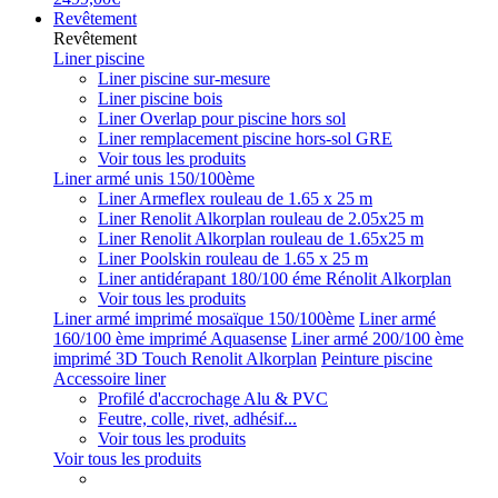
Revêtement
Revêtement
Liner piscine
Liner piscine sur-mesure
Liner piscine bois
Liner Overlap pour piscine hors sol
Liner remplacement piscine hors-sol GRE
Voir tous les produits
Liner armé unis 150/100ème
Liner Armeflex rouleau de 1.65 x 25 m
Liner Renolit Alkorplan rouleau de 2.05x25 m
Liner Renolit Alkorplan rouleau de 1.65x25 m
Liner Poolskin rouleau de 1.65 x 25 m
Liner antidérapant 180/100 éme Rénolit Alkorplan
Voir tous les produits
Liner armé imprimé mosaïque 150/100ème
Liner armé
160/100 ème imprimé Aquasense
Liner armé 200/100 ème
imprimé 3D Touch Renolit Alkorplan
Peinture piscine
Accessoire liner
Profilé d'accrochage Alu & PVC
Feutre, colle, rivet, adhésif...
Voir tous les produits
Voir tous les produits