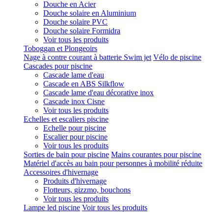
Douche en Acier
Douche solaire en Aluminium
Douche solaire PVC
Douche solaire Formidra
Voir tous les produits
Toboggan et Plongeoirs
Nage à contre courant à batterie Swim jet
Vélo de piscine
Cascades pour piscine
Cascade lame d'eau
Cascade en ABS Silkflow
Cascade lame d'eau décorative inox
Cascade inox Cisne
Voir tous les produits
Echelles et escaliers piscine
Echelle pour piscine
Escalier pour piscine
Voir tous les produits
Sorties de bain pour piscine
Mains courantes pour piscine
Matériel d'accès au bain pour personnes à mobilité réduite
Accessoires d'hivernage
Produits d'hivernage
Flotteurs, gizzmo, bouchons
Voir tous les produits
Lampe led piscine
Voir tous les produits