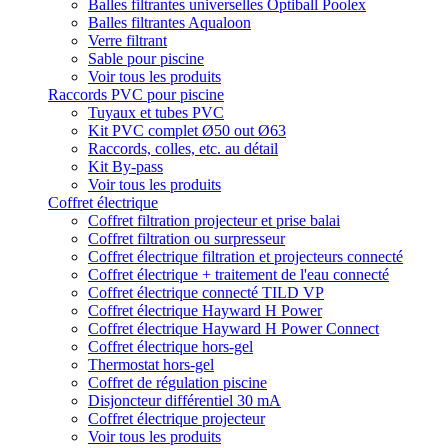
Balles filtrantes universelles Optiball Poolex
Balles filtrantes Aqualoon
Verre filtrant
Sable pour piscine
Voir tous les produits
Raccords PVC pour piscine
Tuyaux et tubes PVC
Kit PVC complet Ø50 out Ø63
Raccords, colles, etc. au détail
Kit By-pass
Voir tous les produits
Coffret électrique
Coffret filtration projecteur et prise balai
Coffret filtration ou surpresseur
Coffret électrique filtration et projecteurs connecté
Coffret électrique + traitement de l'eau connecté
Coffret électrique connecté TILD VP
Coffret électrique Hayward H Power
Coffret électrique Hayward H Power Connect
Coffret électrique hors-gel
Thermostat hors-gel
Coffret de régulation piscine
Disjoncteur différentiel 30 mA
Coffret électrique projecteur
Voir tous les produits