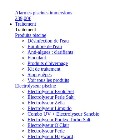
Alarmes piscines immersions
239,00€
Traitement
Traitement
Produits piscine
Désinfection de l'eau
Equilibre de l'eau
Anti-algues : clarifiants
Floculant
Produits d'hivernage
Kit de traitement
Stop guêpes
Voir tous les produits
Electrolyseur piscine
Electrolyseur Evolu'Sel
Électrolyseur Perle Salt+
Electrolyseur Zelia
Electrolyseur Limpido
Combo UV + Electrolyseur Sanebio
Electrolyseur Poolex Turbo Salt
Electrolyseur O'Clair
Electrolyseur Perle
Electrolyseur Hayward