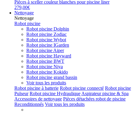
Pièces à sceller couleur blanches pour piscine liner
279,00€
Nettoyage
Nettoyage
Robot piscine
Robot piscine Dolphin
Robot piscine Zodiac
Robot piscine Wybot
Robot piscine IGarden
Robot piscine Aiper
Robot piscine Hayward
Robot piscine BWT
Robot piscine Niya
Robot piscine Kokido
Robot piscine grand bassin
Voir tous les produits
Robot piscine à batterie
Robot piscine connecté
Robot piscine
Pulseur
Robot piscine Hydraulique
Aspirateur piscine & Spa
Accessoires de nettoyage
Pièces détachées robot de piscine
Reconditionnés
Voir tous les produits