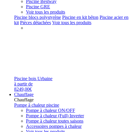
Piscine Bestway
Piscine GRE
Voir tous les produits
Piscine blocs polystyrène
Piscine en kit béton
Piscine acier en
kit
Pièces détachées
Voir tous les produits
Piscine bois Urbaine
à partir de
8249,00€
Chauffage
Chauffage
Pompe à chaleur piscine
Pompe à chaleur ON/OFF
Pompe à chaleur (Full) Inverter
Pompe à chaleur toutes saisons
Accessoires pompes à chaleur
Voir tous les produits