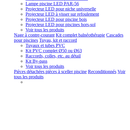
Lampe piscine LED PAR-56
Projecteur LED pour niche universelle
Projecteur LED à visser sur refoulement
Projecteur LED pour piscine bois
Projecteur LED pour piscines hors-sol
Voir tous les produits
Nage à contre-courant
Kit complet balnéothérapie
Cascades
pour piscines
Tuyau, kit et raccord
Tuyaux et tubes PVC
Kit PVC complet Ø50 ou Ø63
Raccords, colles, etc. au détail
Kit By-pass
Voir tous les produits
Pièces détachées pièces à sceller piscine
Reconditionnés
Voir
tous les produits