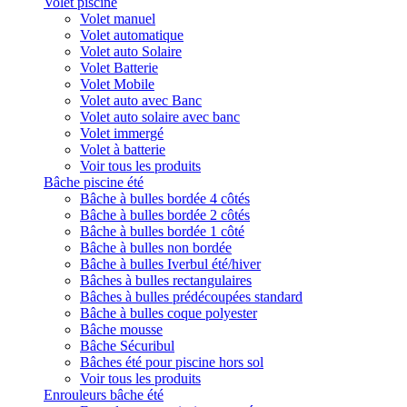
Volet piscine
Volet manuel
Volet automatique
Volet auto Solaire
Volet Batterie
Volet Mobile
Volet auto avec Banc
Volet auto solaire avec banc
Volet immergé
Volet à batterie
Voir tous les produits
Bâche piscine été
Bâche à bulles bordée 4 côtés
Bâche à bulles bordée 2 côtés
Bâche à bulles bordée 1 côté
Bâche à bulles non bordée
Bâche à bulles Iverbul été/hiver
Bâches à bulles rectangulaires
Bâches à bulles prédécoupées standard
Bâche à bulles coque polyester
Bâche mousse
Bâche Sécuribul
Bâches été pour piscine hors sol
Voir tous les produits
Enrouleurs bâche été