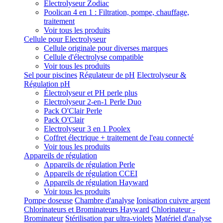
Electrolyseur Zodiac
Poolican 4 en 1 : Filtration, pompe, chauffage,
traitement
Voir tous les produits
Cellule pour Electrolyseur
Cellule originale pour diverses marques
Cellule d'électrolyse compatible
Voir tous les produits
Sel pour piscines
Régulateur de pH
Electrolyseur &
Régulation pH
Électrolyseur et PH perle plus
Electrolyseur 2-en-1 Perle Duo
Pack O'Clair Perle
Pack O'Clair
Electrolyseur 3 en 1 Poolex
Coffret électrique + traitement de l'eau connecté
Voir tous les produits
Appareils de régulation
Appareils de régulation Perle
Appareils de régulation CCEI
Appareils de régulation Hayward
Voir tous les produits
Pompe doseuse
Chambre d'analyse
Ionisation cuivre argent
Chlorinateurs et Brominateurs Hayward
Chlorinateur -
Brominateur
Stérilisation par ultra-violets
Matériel d'analyse