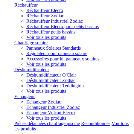
Réchauffeur
Réchauffeur Elecro
Réchauffeur Zodiac
Réchauffeur Industriel Zodiac
Réchauffeur Elecro pour petits bassins
Réchauffeur petits bassins
Voir tous les produits
Chauffage solaire
Panneaux Solaires Standards
Régulateur pour panneau solaire
Accessoires pour kit panneaux solaires
Voir tous les produits
Déshumidificateur
Déshumidificateur O'Clair
Déshumidificateur Zodiac
Déshumidificateur Teddington
Voir tous les produits
Echangeur
Echangeur Zodiac
Echangeur Industriel Zodiac
Echangeur Vulcan Elecro
Voir tous les produits
Pièces détachées chauffage piscine
Reconditionnés
Voir tous
les produits