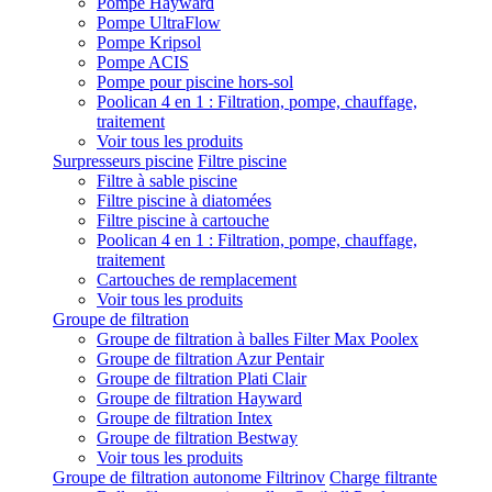
Pompe Hayward
Pompe UltraFlow
Pompe Kripsol
Pompe ACIS
Pompe pour piscine hors-sol
Poolican 4 en 1 : Filtration, pompe, chauffage,
traitement
Voir tous les produits
Surpresseurs piscine
Filtre piscine
Filtre à sable piscine
Filtre piscine à diatomées
Filtre piscine à cartouche
Poolican 4 en 1 : Filtration, pompe, chauffage,
traitement
Cartouches de remplacement
Voir tous les produits
Groupe de filtration
Groupe de filtration à balles Filter Max Poolex
Groupe de filtration Azur Pentair
Groupe de filtration Plati Clair
Groupe de filtration Hayward
Groupe de filtration Intex
Groupe de filtration Bestway
Voir tous les produits
Groupe de filtration autonome Filtrinov
Charge filtrante