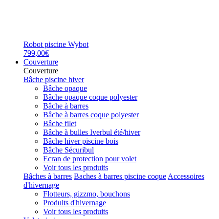
Robot piscine Wybot
799,00€
Couverture
Couverture
Bâche piscine hiver
Bâche opaque
Bâche opaque coque polyester
Bâche à barres
Bâche à barres coque polyester
Bâche filet
Bâche à bulles Iverbul été/hiver
Bâche hiver piscine bois
Bâche Sécuribul
Ecran de protection pour volet
Voir tous les produits
Bâches à barres
Baches à barres piscine coque
Accessoires
d'hivernage
Flotteurs, gizzmo, bouchons
Produits d'hivernage
Voir tous les produits