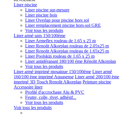
Liner piscine
Liner piscine sur-mesure
Liner piscine bois
Liner Overlap pour piscine hors sol
Liner remplacement piscine hors-sol GRE
Voir tous les produits
Liner armé unis 150/100ème
Liner Armeflex rouleau de 1.65 x 25 m
Liner Renolit Alkorplan rouleau de 2.05x25 m
Liner Renolit Alkorplan rouleau de 1.65x25 m
Liner Poolskin rouleau de 1.65 x 25 m
Liner antidérapant 180/100 éme Rénolit Alkorplan
Voir tous les produits
Liner armé imprimé mosaïque 150/100ème
Liner armé
160/100 ème imprimé Aquasense
Liner armé 200/100 ème
imprimé 3D Touch Renolit Alkorplan
Peinture piscine
Accessoire liner
Profilé d'accrochage Alu & PVC
Feutre, colle, rivet, adhésif...
Voir tous les produits
Voir tous les produits