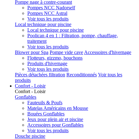
Pompe nage à contre-courant
Pompes NCC Nadorself
Pompes NCC Astral
Voir tous les produits
Local technique pour piscine
Local technique pour piscine
Poolican 4 en 1 : Filtration, pompe, chauffage,
traitement
Voir tous les produits
Blower pour Spa
Pompe vide cave
Accessoires d'hivernage
Flotteurs, gizzmo, bouchons
Produits d'hivernage
Voir tous les produits
Pièces détachées filtration
Reconditionnés
Voir tous les
produits
Confort - Loisir
Confort - Loisir
Gonflables
Fauteuils & Poufs
Matelas Américains en Mousse
Bouées Gonflables
Jeux pour plein air et piscine
Accessoires pour Gonflables
Voir tous les produits
Douche piscine