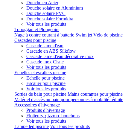
Douche en Acier
Douche solaire en Aluminium
Douche solaire PVC
Douche solaire Formidra
Voir tous les produits
Toboggan et Plongeoirs
Nage à contre courant à batterie Swim jet
Vélo de piscine
Cascades pour piscine
Cascade lame d'eau
Cascade en ABS Silkflow
Cascade lame d'eau décorative inox
Cascade inox Cisne
Voir tous les produits
Echelles et escaliers piscine
Echelle pour piscine
Escalier pour piscine
Voir tous les produits
Sorties de bain pour piscine
Mains courantes pour piscine
Matériel d'accès au bain pour personnes à mobilité réduite
Accessoires d'hivernage
Produits d'hivernage
Flotteurs, gizzmo, bouchons
Voir tous les produits
Lampe led piscine
Voir tous les produits