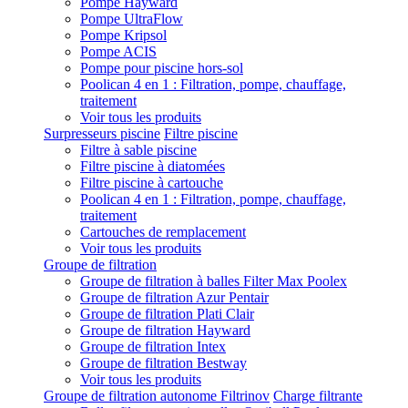
Pompe Hayward
Pompe UltraFlow
Pompe Kripsol
Pompe ACIS
Pompe pour piscine hors-sol
Poolican 4 en 1 : Filtration, pompe, chauffage,
traitement
Voir tous les produits
Surpresseurs piscine
Filtre piscine
Filtre à sable piscine
Filtre piscine à diatomées
Filtre piscine à cartouche
Poolican 4 en 1 : Filtration, pompe, chauffage,
traitement
Cartouches de remplacement
Voir tous les produits
Groupe de filtration
Groupe de filtration à balles Filter Max Poolex
Groupe de filtration Azur Pentair
Groupe de filtration Plati Clair
Groupe de filtration Hayward
Groupe de filtration Intex
Groupe de filtration Bestway
Voir tous les produits
Groupe de filtration autonome Filtrinov
Charge filtrante