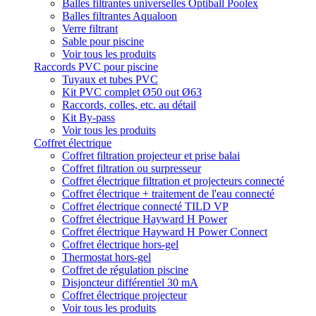
Balles filtrantes universelles Optiball Poolex
Balles filtrantes Aqualoon
Verre filtrant
Sable pour piscine
Voir tous les produits
Raccords PVC pour piscine
Tuyaux et tubes PVC
Kit PVC complet Ø50 out Ø63
Raccords, colles, etc. au détail
Kit By-pass
Voir tous les produits
Coffret électrique
Coffret filtration projecteur et prise balai
Coffret filtration ou surpresseur
Coffret électrique filtration et projecteurs connecté
Coffret électrique + traitement de l'eau connecté
Coffret électrique connecté TILD VP
Coffret électrique Hayward H Power
Coffret électrique Hayward H Power Connect
Coffret électrique hors-gel
Thermostat hors-gel
Coffret de régulation piscine
Disjoncteur différentiel 30 mA
Coffret électrique projecteur
Voir tous les produits