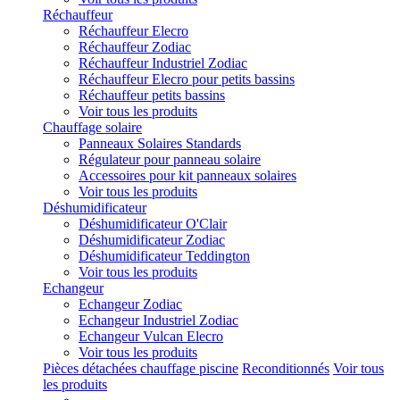
Réchauffeur
Réchauffeur Elecro
Réchauffeur Zodiac
Réchauffeur Industriel Zodiac
Réchauffeur Elecro pour petits bassins
Réchauffeur petits bassins
Voir tous les produits
Chauffage solaire
Panneaux Solaires Standards
Régulateur pour panneau solaire
Accessoires pour kit panneaux solaires
Voir tous les produits
Déshumidificateur
Déshumidificateur O'Clair
Déshumidificateur Zodiac
Déshumidificateur Teddington
Voir tous les produits
Echangeur
Echangeur Zodiac
Echangeur Industriel Zodiac
Echangeur Vulcan Elecro
Voir tous les produits
Pièces détachées chauffage piscine
Reconditionnés
Voir tous
les produits