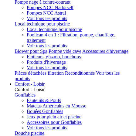
Pompe nage à contre-courant
Pompes NCC Nadorself
Pompes NCC Astral
Voir tous les produits
Local technique pour piscine
Local technique pour piscine
Poolican 4 en 1 : Filtration, pompe, chauffage,
traitement
Voir tous les produits
Blower pour Spa
Pompe vide cave
Accessoires d'hivernage
Flotteurs, gizzmo, bouchons
Produits d'hivernage
Voir tous les produits
Pièces détachées filtration
Reconditionnés
Voir tous les
produits
Confort - Loisir
Confort - Loisir
Gonflables
Fauteuils & Poufs
Matelas Américains en Mousse
Bouées Gonflables
Jeux pour plein air et piscine
Accessoires pour Gonflables
Voir tous les produits
Douche piscine