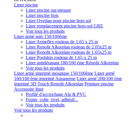
Liner piscine
Liner piscine sur-mesure
Liner piscine bois
Liner Overlap pour piscine hors sol
Liner remplacement piscine hors-sol GRE
Voir tous les produits
Liner armé unis 150/100ème
Liner Armeflex rouleau de 1.65 x 25 m
Liner Renolit Alkorplan rouleau de 2.05x25 m
Liner Renolit Alkorplan rouleau de 1.65x25 m
Liner Poolskin rouleau de 1.65 x 25 m
Liner antidérapant 180/100 éme Rénolit Alkorplan
Voir tous les produits
Liner armé imprimé mosaïque 150/100ème
Liner armé
160/100 ème imprimé Aquasense
Liner armé 200/100 ème
imprimé 3D Touch Renolit Alkorplan
Peinture piscine
Accessoire liner
Profilé d'accrochage Alu & PVC
Feutre, colle, rivet, adhésif...
Voir tous les produits
Voir tous les produits