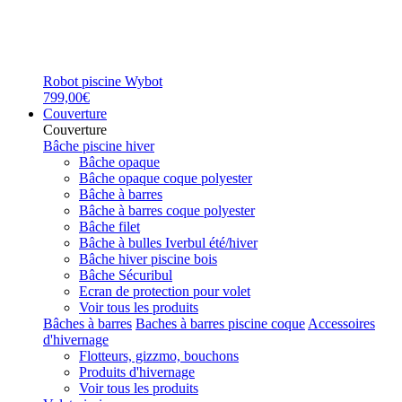
Robot piscine Wybot
799,00€
Couverture
Couverture
Bâche piscine hiver
Bâche opaque
Bâche opaque coque polyester
Bâche à barres
Bâche à barres coque polyester
Bâche filet
Bâche à bulles Iverbul été/hiver
Bâche hiver piscine bois
Bâche Sécuribul
Ecran de protection pour volet
Voir tous les produits
Bâches à barres
Baches à barres piscine coque
Accessoires
d'hivernage
Flotteurs, gizzmo, bouchons
Produits d'hivernage
Voir tous les produits