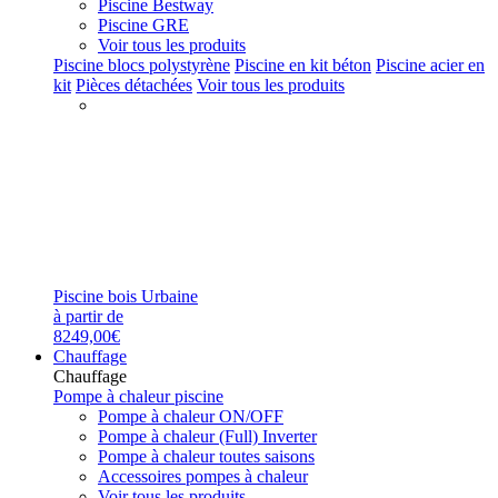
Piscine Bestway
Piscine GRE
Voir tous les produits
Piscine blocs polystyrène
Piscine en kit béton
Piscine acier en
kit
Pièces détachées
Voir tous les produits
Piscine bois Urbaine
à partir de
8249,00€
Chauffage
Chauffage
Pompe à chaleur piscine
Pompe à chaleur ON/OFF
Pompe à chaleur (Full) Inverter
Pompe à chaleur toutes saisons
Accessoires pompes à chaleur
Voir tous les produits