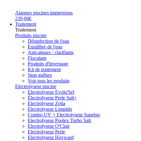
Alarmes piscines immersions
239,00€
Traitement
Traitement
Produits piscine
Désinfection de l'eau
Equilibre de l'eau
Anti-algues : clarifiants
Floculant
Produits d'hivernage
Kit de traitement
Stop guêpes
Voir tous les produits
Electrolyseur piscine
Electrolyseur Evolu'Sel
Électrolyseur Perle Salt+
Electrolyseur Zelia
Electrolyseur Limpido
Combo UV + Electrolyseur Sanebio
Electrolyseur Poolex Turbo Salt
Electrolyseur O'Clair
Electrolyseur Perle
Electrolyseur Hayward