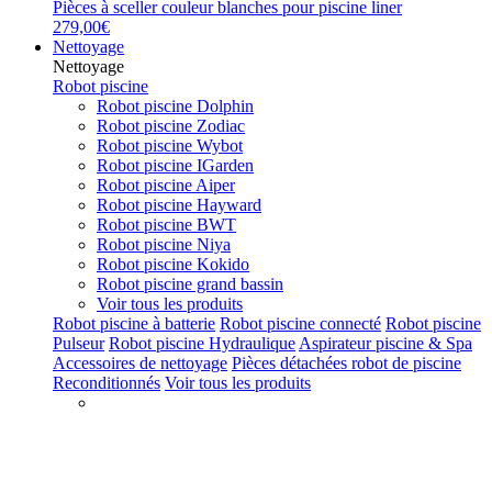
Pièces à sceller couleur blanches pour piscine liner
279,00€
Nettoyage
Nettoyage
Robot piscine
Robot piscine Dolphin
Robot piscine Zodiac
Robot piscine Wybot
Robot piscine IGarden
Robot piscine Aiper
Robot piscine Hayward
Robot piscine BWT
Robot piscine Niya
Robot piscine Kokido
Robot piscine grand bassin
Voir tous les produits
Robot piscine à batterie
Robot piscine connecté
Robot piscine
Pulseur
Robot piscine Hydraulique
Aspirateur piscine & Spa
Accessoires de nettoyage
Pièces détachées robot de piscine
Reconditionnés
Voir tous les produits