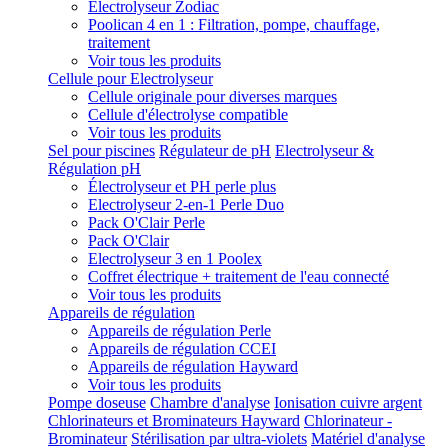
Electrolyseur Zodiac
Poolican 4 en 1 : Filtration, pompe, chauffage,
traitement
Voir tous les produits
Cellule pour Electrolyseur
Cellule originale pour diverses marques
Cellule d'électrolyse compatible
Voir tous les produits
Sel pour piscines
Régulateur de pH
Electrolyseur &
Régulation pH
Électrolyseur et PH perle plus
Electrolyseur 2-en-1 Perle Duo
Pack O'Clair Perle
Pack O'Clair
Electrolyseur 3 en 1 Poolex
Coffret électrique + traitement de l'eau connecté
Voir tous les produits
Appareils de régulation
Appareils de régulation Perle
Appareils de régulation CCEI
Appareils de régulation Hayward
Voir tous les produits
Pompe doseuse
Chambre d'analyse
Ionisation cuivre argent
Chlorinateurs et Brominateurs Hayward
Chlorinateur -
Brominateur
Stérilisation par ultra-violets
Matériel d'analyse