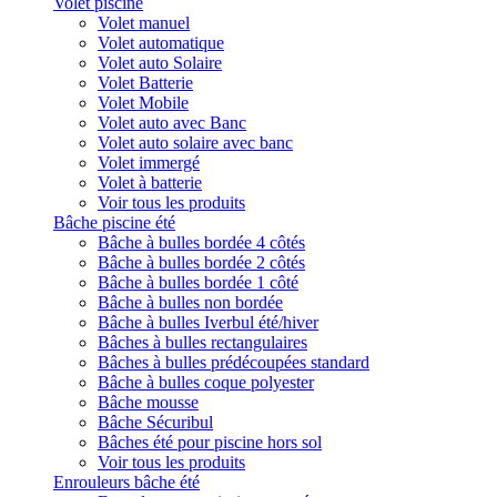
Volet piscine
Volet manuel
Volet automatique
Volet auto Solaire
Volet Batterie
Volet Mobile
Volet auto avec Banc
Volet auto solaire avec banc
Volet immergé
Volet à batterie
Voir tous les produits
Bâche piscine été
Bâche à bulles bordée 4 côtés
Bâche à bulles bordée 2 côtés
Bâche à bulles bordée 1 côté
Bâche à bulles non bordée
Bâche à bulles Iverbul été/hiver
Bâches à bulles rectangulaires
Bâches à bulles prédécoupées standard
Bâche à bulles coque polyester
Bâche mousse
Bâche Sécuribul
Bâches été pour piscine hors sol
Voir tous les produits
Enrouleurs bâche été