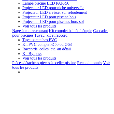
Lampe piscine LED PAR-56
Projecteur LED pour niche universelle
Projecteur LED à visser sur refoulement
Projecteur LED pour piscine bois
Projecteur LED pour piscines hors-sol
Voir tous les produits
Nage à contre-courant
Kit complet balnéothérapie
Cascades
pour piscines
Tuyau, kit et raccord
Tuyaux et tubes PVC
Kit PVC complet Ø50 ou Ø63
Raccords, colles, etc. au détail
Kit By-pass
Voir tous les produits
Pièces détachées pièces à sceller piscine
Reconditionnés
Voir
tous les produits