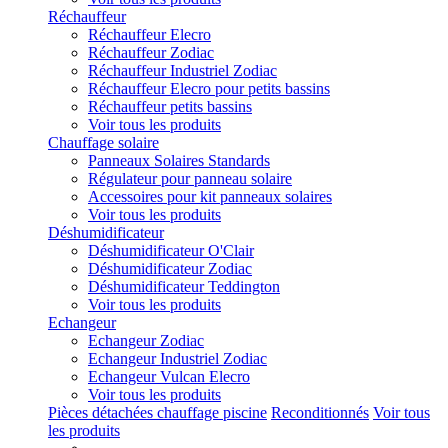
Réchauffeur
Réchauffeur Elecro
Réchauffeur Zodiac
Réchauffeur Industriel Zodiac
Réchauffeur Elecro pour petits bassins
Réchauffeur petits bassins
Voir tous les produits
Chauffage solaire
Panneaux Solaires Standards
Régulateur pour panneau solaire
Accessoires pour kit panneaux solaires
Voir tous les produits
Déshumidificateur
Déshumidificateur O'Clair
Déshumidificateur Zodiac
Déshumidificateur Teddington
Voir tous les produits
Echangeur
Echangeur Zodiac
Echangeur Industriel Zodiac
Echangeur Vulcan Elecro
Voir tous les produits
Pièces détachées chauffage piscine
Reconditionnés
Voir tous
les produits