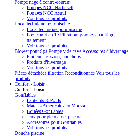
Pompe nage à contre-courant
Pompes NCC Nadorself
Pompes NCC Astral
Voir tous les produits
Local technique pour piscine
Local technique pour piscine
Poolican 4 en 1 : Filtration, pompe, chauffage,
traitement
Voir tous les produits
Blower pour Spa
Pompe vide cave
Accessoires d'hivernage
Flotteurs, gizzmo, bouchons
Produits d'hivernage
Voir tous les produits
Pièces détachées filtration
Reconditionnés
Voir tous les
produits
Confort - Loisir
Confort - Loisir
Gonflables
Fauteuils & Poufs
Matelas Américains en Mousse
Bouées Gonflables
Jeux pour plein air et piscine
Accessoires pour Gonflables
Voir tous les produits
Douche piscine