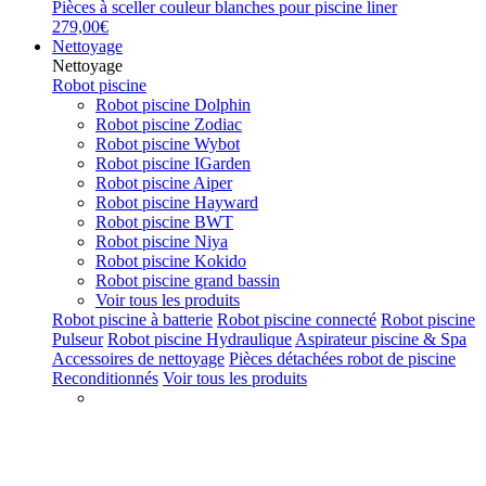
Pièces à sceller couleur blanches pour piscine liner
279,00€
Nettoyage
Nettoyage
Robot piscine
Robot piscine Dolphin
Robot piscine Zodiac
Robot piscine Wybot
Robot piscine IGarden
Robot piscine Aiper
Robot piscine Hayward
Robot piscine BWT
Robot piscine Niya
Robot piscine Kokido
Robot piscine grand bassin
Voir tous les produits
Robot piscine à batterie
Robot piscine connecté
Robot piscine
Pulseur
Robot piscine Hydraulique
Aspirateur piscine & Spa
Accessoires de nettoyage
Pièces détachées robot de piscine
Reconditionnés
Voir tous les produits