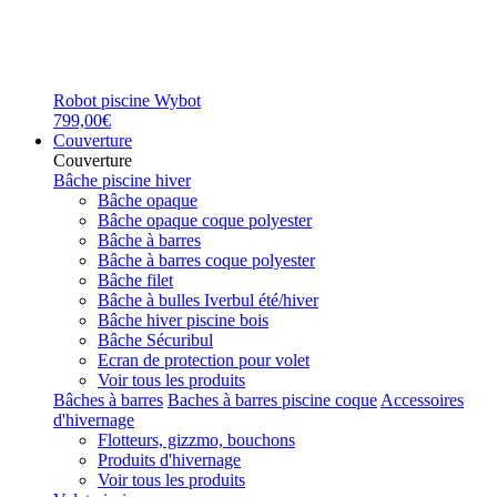
Robot piscine Wybot
799,00€
Couverture
Couverture
Bâche piscine hiver
Bâche opaque
Bâche opaque coque polyester
Bâche à barres
Bâche à barres coque polyester
Bâche filet
Bâche à bulles Iverbul été/hiver
Bâche hiver piscine bois
Bâche Sécuribul
Ecran de protection pour volet
Voir tous les produits
Bâches à barres
Baches à barres piscine coque
Accessoires
d'hivernage
Flotteurs, gizzmo, bouchons
Produits d'hivernage
Voir tous les produits