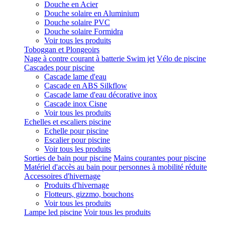
Douche en Acier
Douche solaire en Aluminium
Douche solaire PVC
Douche solaire Formidra
Voir tous les produits
Toboggan et Plongeoirs
Nage à contre courant à batterie Swim jet
Vélo de piscine
Cascades pour piscine
Cascade lame d'eau
Cascade en ABS Silkflow
Cascade lame d'eau décorative inox
Cascade inox Cisne
Voir tous les produits
Echelles et escaliers piscine
Echelle pour piscine
Escalier pour piscine
Voir tous les produits
Sorties de bain pour piscine
Mains courantes pour piscine
Matériel d'accès au bain pour personnes à mobilité réduite
Accessoires d'hivernage
Produits d'hivernage
Flotteurs, gizzmo, bouchons
Voir tous les produits
Lampe led piscine
Voir tous les produits