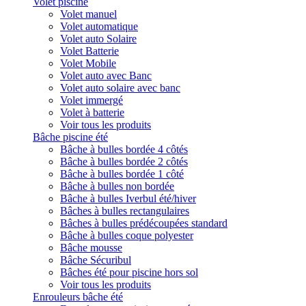
Volet piscine
Volet manuel
Volet automatique
Volet auto Solaire
Volet Batterie
Volet Mobile
Volet auto avec Banc
Volet auto solaire avec banc
Volet immergé
Volet à batterie
Voir tous les produits
Bâche piscine été
Bâche à bulles bordée 4 côtés
Bâche à bulles bordée 2 côtés
Bâche à bulles bordée 1 côté
Bâche à bulles non bordée
Bâche à bulles Iverbul été/hiver
Bâches à bulles rectangulaires
Bâches à bulles prédécoupées standard
Bâche à bulles coque polyester
Bâche mousse
Bâche Sécuribul
Bâches été pour piscine hors sol
Voir tous les produits
Enrouleurs bâche été