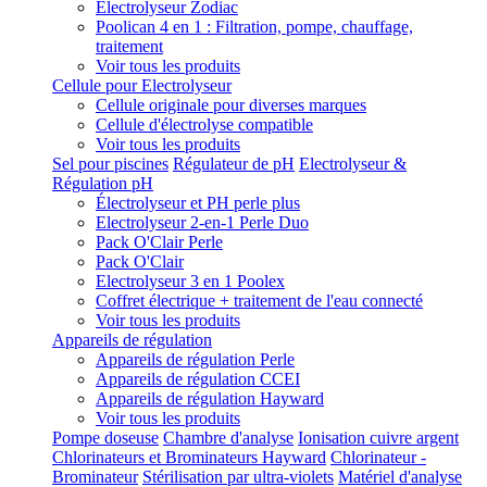
Electrolyseur Zodiac
Poolican 4 en 1 : Filtration, pompe, chauffage,
traitement
Voir tous les produits
Cellule pour Electrolyseur
Cellule originale pour diverses marques
Cellule d'électrolyse compatible
Voir tous les produits
Sel pour piscines
Régulateur de pH
Electrolyseur &
Régulation pH
Électrolyseur et PH perle plus
Electrolyseur 2-en-1 Perle Duo
Pack O'Clair Perle
Pack O'Clair
Electrolyseur 3 en 1 Poolex
Coffret électrique + traitement de l'eau connecté
Voir tous les produits
Appareils de régulation
Appareils de régulation Perle
Appareils de régulation CCEI
Appareils de régulation Hayward
Voir tous les produits
Pompe doseuse
Chambre d'analyse
Ionisation cuivre argent
Chlorinateurs et Brominateurs Hayward
Chlorinateur -
Brominateur
Stérilisation par ultra-violets
Matériel d'analyse