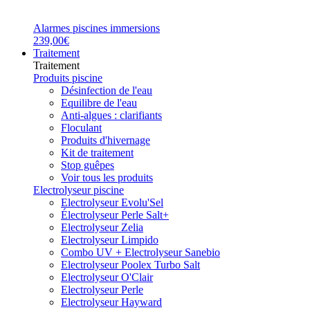
Alarmes piscines immersions
239,00€
Traitement
Traitement
Produits piscine
Désinfection de l'eau
Equilibre de l'eau
Anti-algues : clarifiants
Floculant
Produits d'hivernage
Kit de traitement
Stop guêpes
Voir tous les produits
Electrolyseur piscine
Electrolyseur Evolu'Sel
Électrolyseur Perle Salt+
Electrolyseur Zelia
Electrolyseur Limpido
Combo UV + Electrolyseur Sanebio
Electrolyseur Poolex Turbo Salt
Electrolyseur O'Clair
Electrolyseur Perle
Electrolyseur Hayward