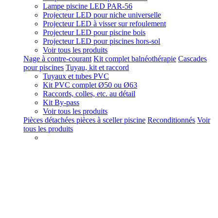
Lampe piscine LED PAR-56
Projecteur LED pour niche universelle
Projecteur LED à visser sur refoulement
Projecteur LED pour piscine bois
Projecteur LED pour piscines hors-sol
Voir tous les produits
Nage à contre-courant
Kit complet balnéothérapie
Cascades
pour piscines
Tuyau, kit et raccord
Tuyaux et tubes PVC
Kit PVC complet Ø50 ou Ø63
Raccords, colles, etc. au détail
Kit By-pass
Voir tous les produits
Pièces détachées pièces à sceller piscine
Reconditionnés
Voir
tous les produits