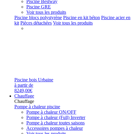
Piscine Bestway
Piscine GRE
Voir tous les produits
Piscine blocs polystyrène
Piscine en kit béton
Piscine acier en
kit
Pièces détachées
Voir tous les produits
Piscine bois Urbaine
à partir de
8249,00€
Chauffage
Chauffage
Pompe à chaleur piscine
Pompe à chaleur ON/OFF
Pompe à chaleur (Full) Inverter
Pompe à chaleur toutes saisons
Accessoires pompes à chaleur
Voir tous les produits