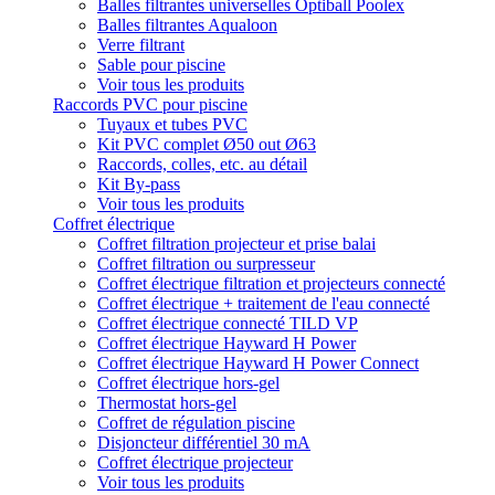
Balles filtrantes universelles Optiball Poolex
Balles filtrantes Aqualoon
Verre filtrant
Sable pour piscine
Voir tous les produits
Raccords PVC pour piscine
Tuyaux et tubes PVC
Kit PVC complet Ø50 out Ø63
Raccords, colles, etc. au détail
Kit By-pass
Voir tous les produits
Coffret électrique
Coffret filtration projecteur et prise balai
Coffret filtration ou surpresseur
Coffret électrique filtration et projecteurs connecté
Coffret électrique + traitement de l'eau connecté
Coffret électrique connecté TILD VP
Coffret électrique Hayward H Power
Coffret électrique Hayward H Power Connect
Coffret électrique hors-gel
Thermostat hors-gel
Coffret de régulation piscine
Disjoncteur différentiel 30 mA
Coffret électrique projecteur
Voir tous les produits