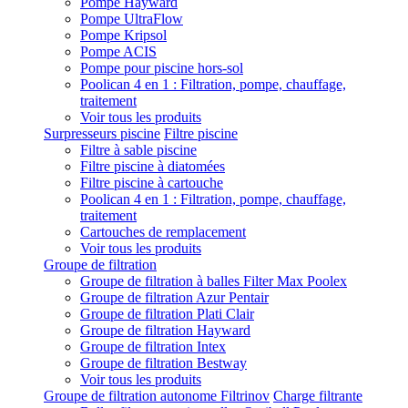
Pompe Hayward
Pompe UltraFlow
Pompe Kripsol
Pompe ACIS
Pompe pour piscine hors-sol
Poolican 4 en 1 : Filtration, pompe, chauffage,
traitement
Voir tous les produits
Surpresseurs piscine
Filtre piscine
Filtre à sable piscine
Filtre piscine à diatomées
Filtre piscine à cartouche
Poolican 4 en 1 : Filtration, pompe, chauffage,
traitement
Cartouches de remplacement
Voir tous les produits
Groupe de filtration
Groupe de filtration à balles Filter Max Poolex
Groupe de filtration Azur Pentair
Groupe de filtration Plati Clair
Groupe de filtration Hayward
Groupe de filtration Intex
Groupe de filtration Bestway
Voir tous les produits
Groupe de filtration autonome Filtrinov
Charge filtrante