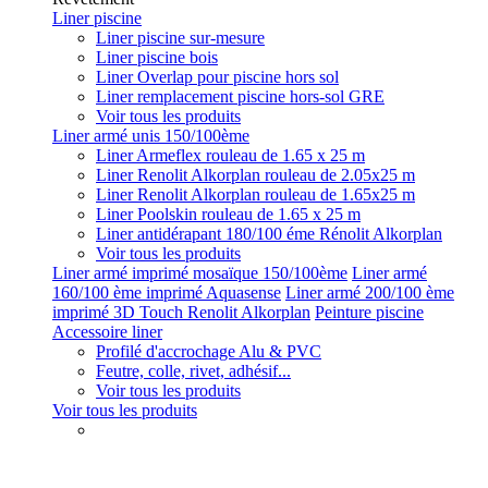
Liner piscine
Liner piscine sur-mesure
Liner piscine bois
Liner Overlap pour piscine hors sol
Liner remplacement piscine hors-sol GRE
Voir tous les produits
Liner armé unis 150/100ème
Liner Armeflex rouleau de 1.65 x 25 m
Liner Renolit Alkorplan rouleau de 2.05x25 m
Liner Renolit Alkorplan rouleau de 1.65x25 m
Liner Poolskin rouleau de 1.65 x 25 m
Liner antidérapant 180/100 éme Rénolit Alkorplan
Voir tous les produits
Liner armé imprimé mosaïque 150/100ème
Liner armé
160/100 ème imprimé Aquasense
Liner armé 200/100 ème
imprimé 3D Touch Renolit Alkorplan
Peinture piscine
Accessoire liner
Profilé d'accrochage Alu & PVC
Feutre, colle, rivet, adhésif...
Voir tous les produits
Voir tous les produits